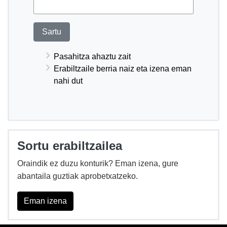
Pasahitza ahaztu zait
Erabiltzaile berria naiz eta izena eman
nahi dut
Sortu erabiltzailea
Oraindik ez duzu konturik? Eman izena, gure
abantaila guztiak aprobetxatzeko.