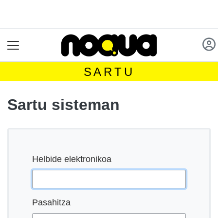
SARTU
Sartu sisteman
Helbide elektronikoa
Pasahitza