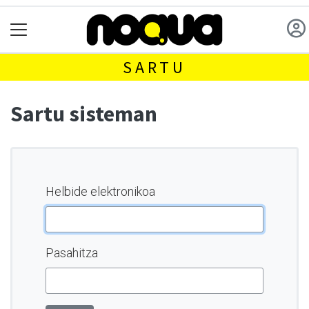
SARTU
Sartu sisteman
Helbide elektronikoa
Pasahitza