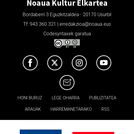
Noaua Kultur Elkartea
Bordaberri 3 Eguzkitzaldea - 20170 Usurbil
Tf: 943 360 321 | erredakzioa@noaua.eus
Codesyntaxek garatua
HONI BURUZ
LEGE OHARRA
PUBLIZITATEA
ARAUAK
HARREMANETARAKO
RSS