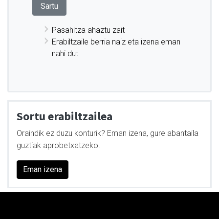
Pasahitza ahaztu zait
Erabiltzaile berria naiz eta izena eman
nahi dut
Sortu erabiltzailea
Oraindik ez duzu konturik? Eman izena, gure abantaila
guztiak aprobetxatzeko.