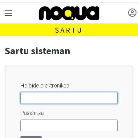
SARTU
Sartu sisteman
Helbide elektronikoa
Pasahitza