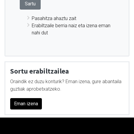
Pasahitza ahaztu zait
Erabiltzaile berria naiz eta izena eman
nahi dut
Sortu erabiltzailea
Oraindik ez duzu konturik? Eman izena, gure abantaila
guztiak aprobetxatzeko.