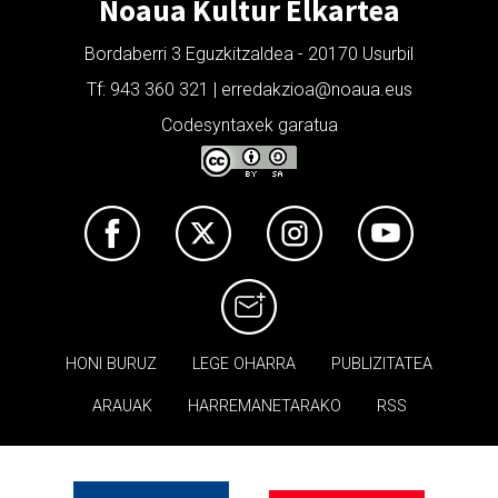
Noaua Kultur Elkartea
Bordaberri 3 Eguzkitzaldea - 20170 Usurbil
Tf: 943 360 321 | erredakzioa@noaua.eus
Codesyntaxek garatua
HONI BURUZ
LEGE OHARRA
PUBLIZITATEA
ARAUAK
HARREMANETARAKO
RSS