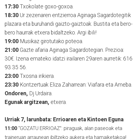
17:30
Txokolate goxo-goxoa.
18:30
Ur zezenaren entzierroa Aginaga Sagardotegitik
plazara eta buruhandi gaizto-gaiztoak. Bustita eta bero-
bero haurrak etxera bidaltzeko. Argi ibili!
19:00
Musikaz girotutako poteoa.
21:00
Gazte afaria Aginaga Sagardotegian. Prezioa:
30€. Izena emateko idatzi irailaren 29aren aurretik: 616
93 35 56.
23:00
Txosna irikiera.
23:30
Kontzertuak Eliza Zaharrean: Viafara eta Ameba.
Ondoren,
Dj Urdaira.
Egunak argitzean,
etxera.
Urriak 7, larunbata: Errioaren eta Kintoen Eguna
11:00
“GOZATU ERRIOAZ”: piraguak, alan paseoak eta
traineruan arraunean ibiltzeko aukera eta hamaiketakoa!