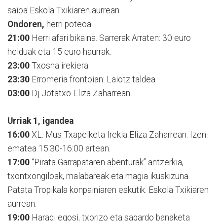
saioa Eskola Txikiaren aurrean.
Ondoren,
herri poteoa.
21:00
Herri afari bikaina. Sarrerak Arraten: 30 euro
helduak eta 15 euro haurrak.
23:00
Txosna irekiera.
23:30
Erromeria frontoian: Laiotz taldea.
03:00
Dj Jotatxo Eliza Zaharrean.
Urriak 1, igandea
16:00
XL. Mus Txapelketa Irekia Eliza Zaharrean. Izen-
ematea 15:30-16:00 artean.
17:00
“Pirata Garrapataren abenturak” antzerkia,
txontxongiloak, malabareak eta magia ikuskizuna
Patata Tropikala konpainiaren eskutik. Eskola Txikiaren
aurrean.
19:00
Haragi egosi, txorizo eta sagardo banaketa