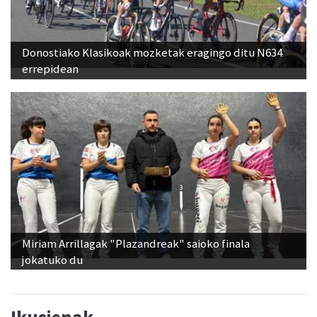
Donostiako Klasikoak mozketak eragingo ditu N634
errepidean
Miriam Arrillagak "Plazandreak" saioko finala
jokatuko du