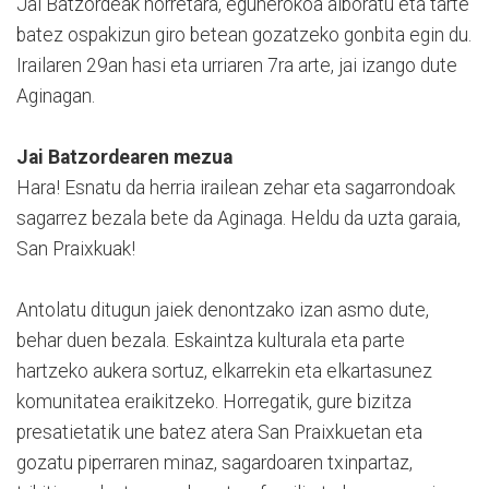
Jai Batzordeak horretara, egunerokoa alboratu eta tarte
batez ospakizun giro betean gozatzeko gonbita egin du.
Irailaren 29an hasi eta urriaren 7ra arte, jai izango dute
Aginagan.
Jai Batzordearen mezua
Hara! Esnatu da herria irailean zehar eta sagarrondoak
sagarrez bezala bete da Aginaga. Heldu da uzta garaia,
San Praixkuak!
Antolatu ditugun jaiek denontzako izan asmo dute,
behar duen bezala. Eskaintza kulturala eta parte
hartzeko aukera sortuz, elkarrekin eta elkartasunez
komunitatea eraikitzeko. Horregatik, gure bizitza
presatietatik une batez atera San Praixkuetan eta
gozatu piperraren minaz, sagardoaren txinpartaz,