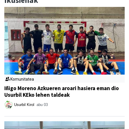
Ikusienak
Komunitatea
Iñigo Moreno Azkueren aroari hasiera eman dio
Usurbil KEko lehen taldeak
Usurbil Kirol
abu 03