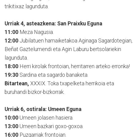
trikitixaz lagunduta.
Urriak 4, asteazkena: San Praixku Eguna
11:00
Meza Nagusia.
12:00
Jubilatuen hamaiketakoa Aginaga Sagardotegian,
Beñat Gaztelumendi eta Agin Laburu bertsolariekin
lagunduta.
18:00
Herri kirolak frontoian, herritarren arteko erronka!
19:30
Sardina eta sagardo banaketa.
Bitartean,
XXXIX. Toka txapelketa herrikoia eta
buruhandi bizkor-bizkorrak.
Urriak 6, ostirala: Umeen Eguna
10:00
Umeen jolasen hasiera.
13:00
Umeen bazkari goxo-goxoa.
16:00
Puzgarriak frontoian.