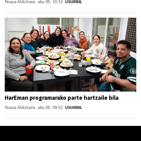
Noaua Aldizkaria
abu 06, 10:14
USURBIL
HarEman programarako parte hartzaile bila
Noaua Aldizkaria
abu 06, 09:52
USURBIL