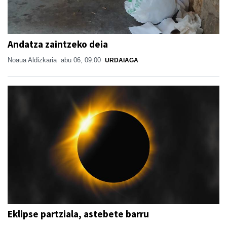
Andatza zaintzeko deia
Noaua Aldizkaria
abu 06, 09:00
URDAIAGA
Eklipse partziala, astebete barru