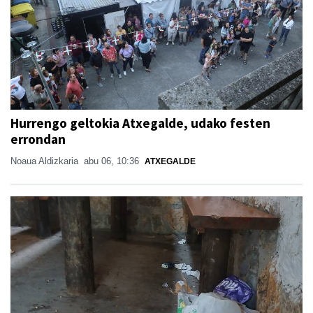
Hurrengo geltokia Atxegalde, udako festen
errondan
Noaua Aldizkaria
abu 06, 10:36
ATXEGALDE