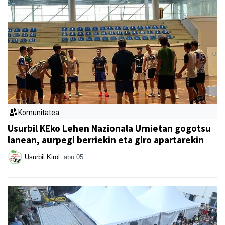
Komunitatea
Usurbil KEko Lehen Nazionala Urnietan gogotsu
lanean, aurpegi berriekin eta giro apartarekin
Usurbil Kirol
abu 05