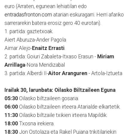
euro (Arraten, egunean lehiatilan edo
entradasfronton.com
atarian eskuragarri. Herri afariko
sarrerarekin batera erosiz gero 40 eurotan).
1. partida: gaztetxoak.
Aiert Aburuza-Ander Pagola
Aimar Alejo-
Enaitz Errasti
.
2. partida: Goiuri Zabaleta-Itxaso Erasun -
Miriam
Arrillaga
-Nora Mendizabal
3. partida: Alberdi II-
Aitor Aranguren
- Artola-Iztueta
Irailak 30, larunbata: Oilasko Biltzaileen Eguna
05:30
Oilasko biltzaileen gosaria.
06:00
Oilasko biltzaileen irteera Atarialde elkartetik.
11:30
Oilasko biltzaile txikien irteera Mapildik.
18:00
Txosna irekiera.
18:30
Jon Ostolaza eta Rakel Pujana trikitilariekin