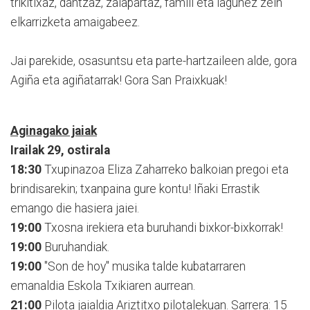
trikitixaz, dantzaz, zalapartaz, famili eta lagunez zein
elkarrizketa amaigabeez.
Jai parekide, osasuntsu eta parte-hartzaileen alde, gora
Agiña eta agiñatarrak! Gora San Praixkuak!
Aginagako jaiak
Irailak 29, ostirala
18:30
Txupinazoa Eliza Zaharreko balkoian pregoi eta
brindisarekin; txanpaina gure kontu! Iñaki Errastik
emango die hasiera jaiei.
19:00
Txosna irekiera eta buruhandi bixkor-bixkorrak!
19:00
Buruhandiak.
19:00
"Son de hoy" musika talde kubatarraren
emanaldia Eskola Txikiaren aurrean.
21:00
Pilota jaialdia Ariztitxo pilotalekuan. Sarrera: 15