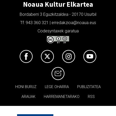
Noaua Kultur Elkartea
Bordaberri 3 Eguzkitzaldea - 20170 Usurbil
Tf: 943 360 321 | erredakzioa@noaua.eus
Codesyntaxek garatua
HONI BURUZ
LEGE OHARRA
PUBLIZITATEA
ARAUAK
HARREMANETARAKO
RSS