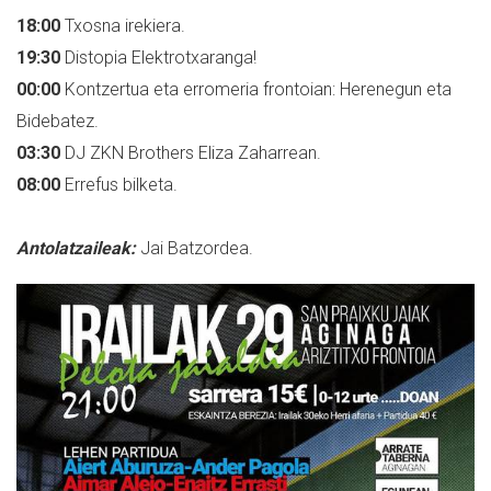
18:00
Txosna irekiera.
19:30
Distopia Elektrotxaranga!
00:00
Kontzertua eta erromeria frontoian: Herenegun eta
Bidebatez.
03:30
DJ ZKN Brothers Eliza Zaharrean.
08:00
Errefus bilketa.
Antolatzaileak:
Jai Batzordea.