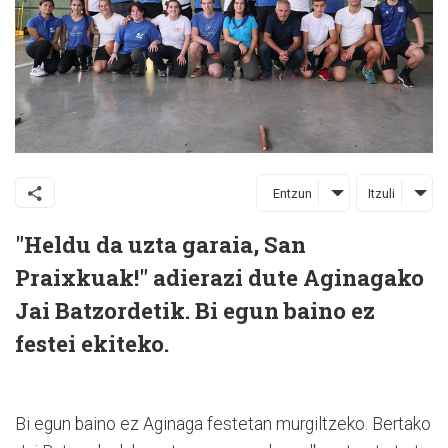
Entzun
Itzuli
"Heldu da uzta garaia, San
Praixkuak!" adierazi dute Aginagako
Jai Batzordetik. Bi egun baino ez
festei ekiteko.
Bi egun baino ez Aginaga festetan murgiltzeko. Bertako