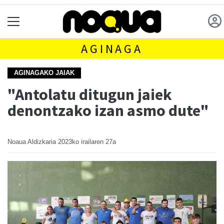
AGINAGA
AGINAGAKO JAIAK
"Antolatu ditugun jaiek
denontzako izan asmo dute"
Noaua Aldizkaria
2023ko irailaren 27a