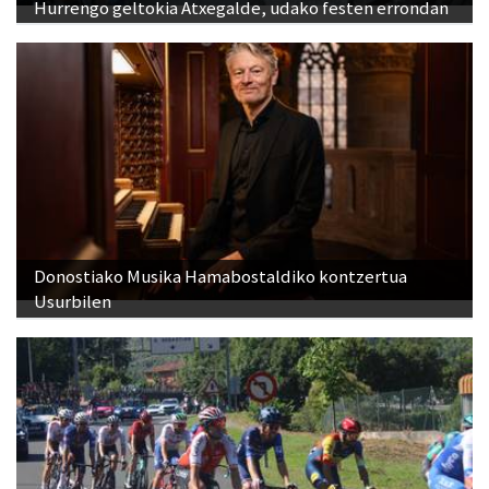
Hurrengo geltokia Atxegalde, udako festen errondan
Donostiako Musika Hamabostaldiko kontzertua
Usurbilen