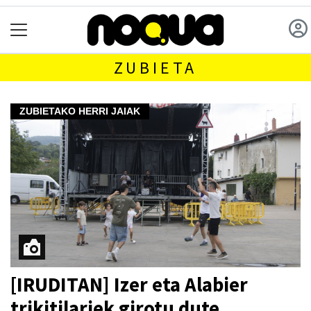
ZUBIETA
ZUBIETAKO HERRI JAIAK
[IRUDITAN] Izer eta Alabier
trikitilariek girotu dute