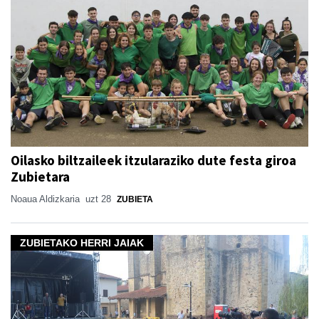
Oilasko biltzaileek itzularaziko dute festa giroa
Zubietara
Noaua Aldizkaria
uzt 28
ZUBIETA
ZUBIETAKO HERRI JAIAK