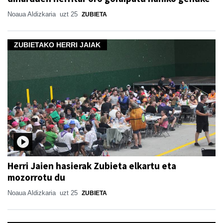
Noaua Aldizkaria
uzt 25
ZUBIETA
ZUBIETAKO HERRI JAIAK
Herri Jaien hasierak Zubieta elkartu eta
mozorrotu du
Noaua Aldizkaria
uzt 25
ZUBIETA