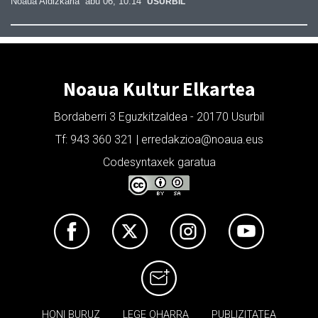
Noaua Aldizkaria
abu 06, 10:14
USURBIL
Noaua Kultur Elkartea
Bordaberri 3 Eguzkitzaldea - 20170 Usurbil
Tf: 943 360 321 | erredakzioa@noaua.eus
Codesyntaxek garatua
HONI BURUZ
LEGE OHARRA
PUBLIZITATEA