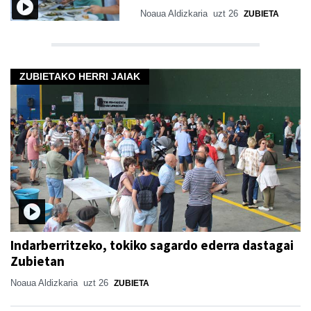
Noaua Aldizkaria
uzt 26
ZUBIETA
ZUBIETAKO HERRI JAIAK
Indarberritzeko, tokiko sagardo ederra dastagai
Zubietan
Noaua Aldizkaria
uzt 26
ZUBIETA