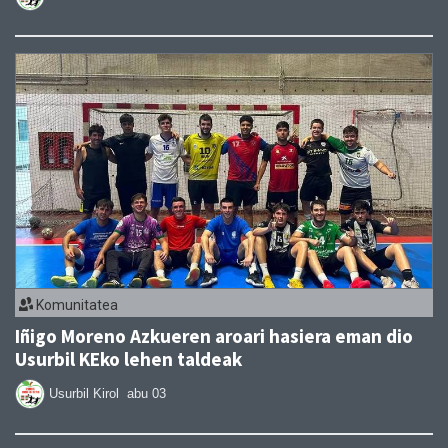
Komunitatea
Iñigo Moreno Azkueren aroari hasiera eman dio
Usurbil KEko lehen taldeak
Usurbil Kirol
abu 03