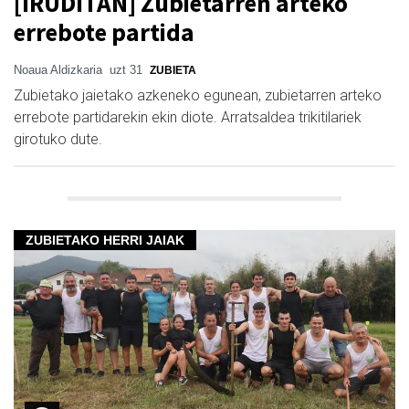
[IRUDITAN] Zubietarren arteko
errebote partida
Noaua Aldizkaria
uzt 31
ZUBIETA
Zubietako jaietako azkeneko egunean, zubietarren arteko
errebote partidarekin ekin diote. Arratsaldea trikitilariek
girotuko dute.
ZUBIETAKO HERRI JAIAK