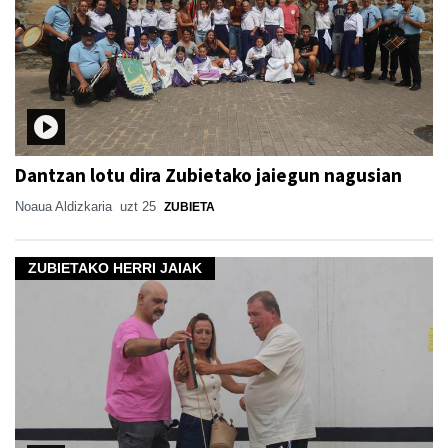
Dantzan lotu dira Zubietako jaiegun nagusian
Noaua Aldizkaria
uzt 25
ZUBIETA
ZUBIETAKO HERRI JAIAK