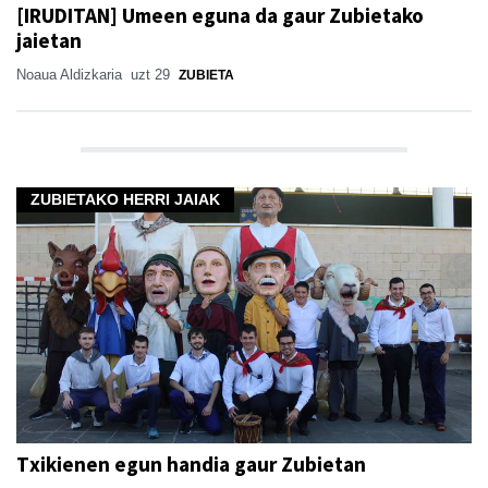
[IRUDITAN] Umeen eguna da gaur Zubietako
jaietan
Noaua Aldizkaria
uzt 29
ZUBIETA
ZUBIETAKO HERRI JAIAK
Txikienen egun handia gaur Zubietan