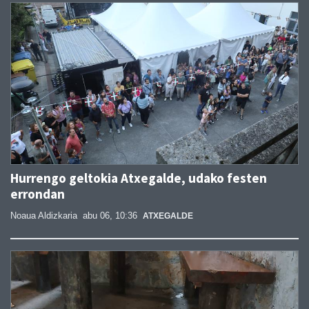
Hurrengo geltokia Atxegalde, udako festen
errondan
Noaua Aldizkaria
abu 06, 10:36
ATXEGALDE