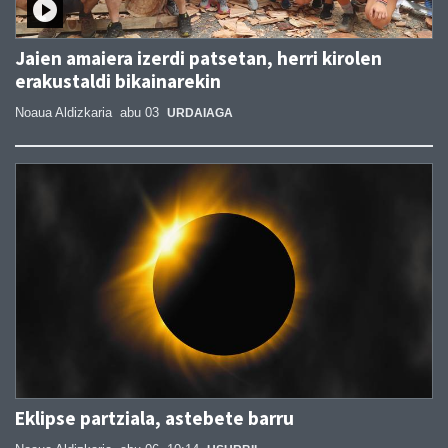
Jaien amaiera izerdi patsetan, herri kirolen
erakustaldi bikainarekin
Noaua Aldizkaria
abu 03
URDAIAGA
Eklipse partziala, astebete barru