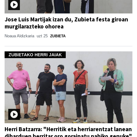
Jose Luis Martijak izan du, Zubieta festa giroan
murgilarazteko ohorea
Noaua Aldizkaria
uzt 25
ZUBIETA
ZUBIETAKO HERRI JAIAK
Herri Batzarra: "Herritik eta herriarentzat lanean
diharduen herritar oro goraipatu nahiko genuke"