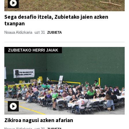
Sega desafio itzela, Zubietako jaien azken
txanpan
Noaua Aldizkaria
uzt 31
ZUBIETA
ZUBIETAKO HERRI JAIAK
Zikiroa nagusi azken afarian