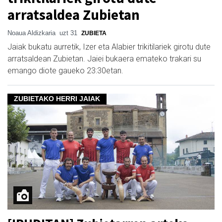
arratsaldea Zubietan
Noaua Aldizkaria
uzt 31
ZUBIETA
Jaiak bukatu aurretik, Izer eta Alabier trikitilariek girotu dute
arratsaldean Zubietan. Jaiei bukaera emateko trakari su
emango diote gaueko 23:30etan.
ZUBIETAKO HERRI JAIAK