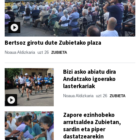
Bertsoz girotu dute Zubietako plaza
Noaua Aldizkaria
uzt 26
ZUBIETA
Bizi asko abiatu dira
Andatzako igoerako
lasterkariak
Noaua Aldizkaria
uzt 26
ZUBIETA
Zapore ezinhobeko
arratsaldea Zubietan,
sardin eta piper
dastatzearekin