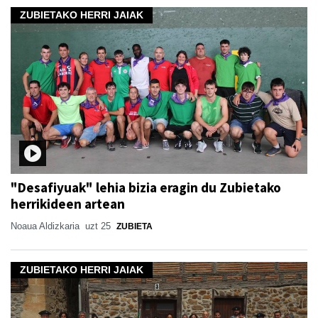
ZUBIETAKO HERRI JAIAK
"Desafiyuak" lehia bizia eragin du Zubietako
herrikideen artean
Noaua Aldizkaria
uzt 25
ZUBIETA
ZUBIETAKO HERRI JAIAK