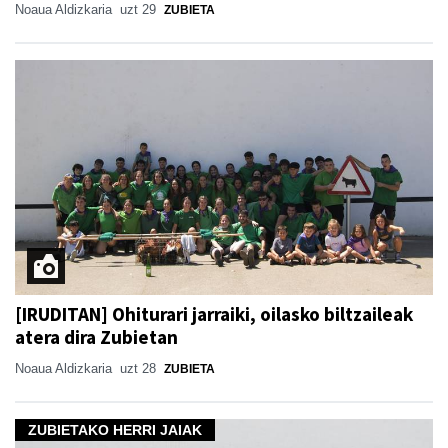
Noaua Aldizkaria
uzt 29
ZUBIETA
[IRUDITAN] Ohiturari jarraiki, oilasko biltzaileak
atera dira Zubietan
Noaua Aldizkaria
uzt 28
ZUBIETA
ZUBIETAKO HERRI JAIAK