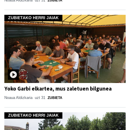
Noaua Aldizkaria
uzt 31
ZUBIETA
ZUBIETAKO HERRI JAIAK
Yoko Garbi elkartea, mus zaletuen bilgunea
Noaua Aldizkaria
uzt 31
ZUBIETA
ZUBIETAKO HERRI JAIAK