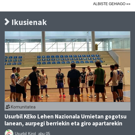
ALBISTE GEHIAGO »»
Ikusienak
Komunitatea
Usurbil KEko Lehen Nazionala Urnietan gogotsu
lanean, aurpegi berriekin eta giro apartarekin
Usurbil Kirol
abu 05