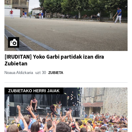
[IRUDITAN] Yoko Garbi partidak izan dira
Zubietan
Noaua Aldizkaria
uzt 30
ZUBIETA
ZUBIETAKO HERRI JAIAK