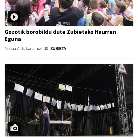
Gozotik borobildu dute Zubietako Haurren
Eguna
Noaua Aldizkaria
uzt 30
ZUBIETA