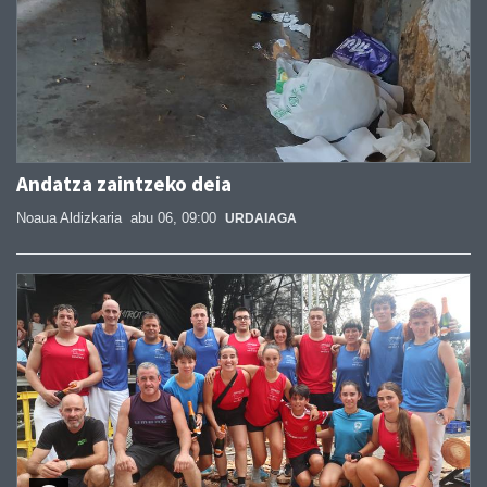
Andatza zaintzeko deia
Noaua Aldizkaria
abu 06, 09:00
URDAIAGA