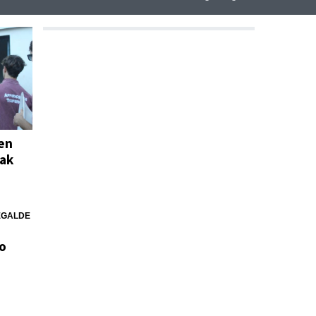
ten
iak
EGALDE
o