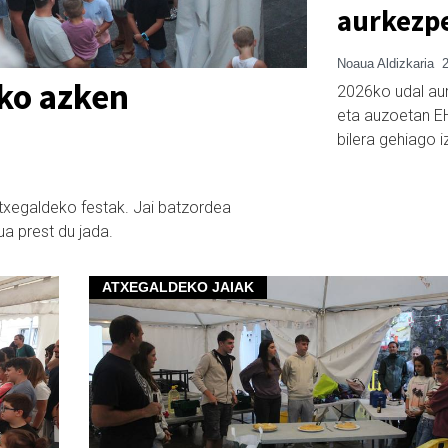
aurkezpe
Noaua Aldizkaria
2
uko azken
2026ko udal au
eta auzoetan EH
bilera gehiago 
txegaldeko festak. Jai batzordea
ua prest du jada.
ATXEGALDEKO JAIAK