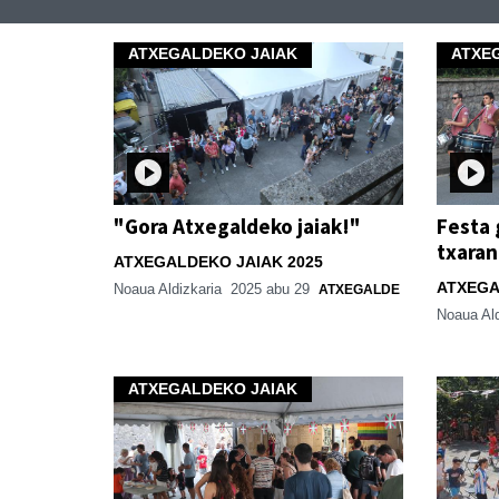
ATXEGALDEKO JAIAK
ATXE
"Gora Atxegaldeko jaiak!"
Festa 
txaran
ATXEGALDEKO JAIAK 2025
ATXEGA
Noaua Aldizkaria
2025 abu 29
ATXEGALDE
Noaua Al
ATXEGALDEKO JAIAK