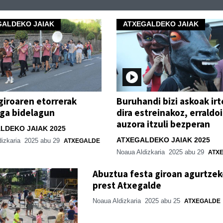
GALDEKO JAIAK
ATXEGALDEKO JAIAK
giroaren etorrerak
Buruhandi bizi askoak ir
ga bidelagun
dira estreinakoz, erraldo
auzora itzuli bezperan
LDEKO JAIAK 2025
ATXEGALDEKO JAIAK 2025
dizkaria
2025 abu 29
ATXEGALDE
Noaua Aldizkaria
2025 abu 29
ATX
Abuztua festa giroan agurtzek
prest Atxegalde
Noaua Aldizkaria
2025 abu 25
ATXEGALDE