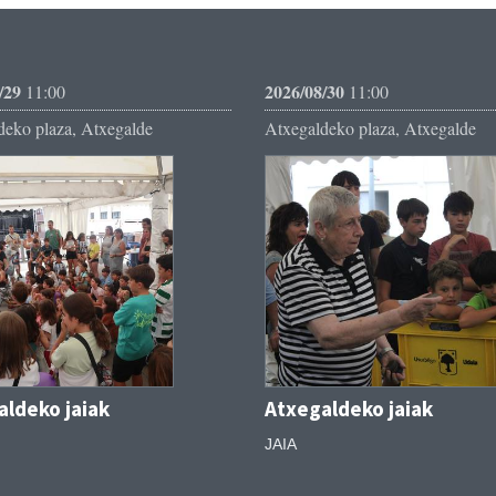
/29
2026/08/30
11:00
11:00
deko plaza, Atxegalde
Atxegaldeko plaza, Atxegalde
aldeko jaiak
Atxegaldeko jaiak
JAIA