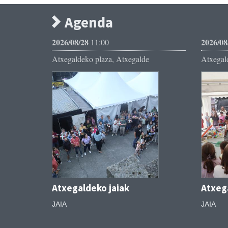
Agenda
2026/08/28
2026/08
11:00
Atxegaldeko plaza, Atxegalde
Atxegal
Atxegaldeko jaiak
Atxeg
JAIA
JAIA