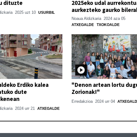
u dituzte
2025eko udal aurrekontu
aurkezteko gaurko bilera
dizkaria
2025 uzt 10
USURBIL
Noaua Aldizkaria
2024 aza 05
ATXEGALDE
TXOKOALDE
ldeko Erdiko kalea
"Denon artean lortu dug
atuko dute
Zorionak!"
zkenean
Erredakzioa
2024 urr 04
ATXEGAL
dizkaria
2024 urr 21
ATXEGALDE