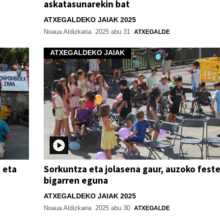
askatasunarekin bat
ATXEGALDEKO JAIAK 2025
Noaua Aldizkaria
2025 abu 31
ATXEGALDE
ATXEGALDEKO JAIAK
 eta
Sorkuntza eta jolasena gaur, auzoko fest
bigarren eguna
ATXEGALDEKO JAIAK 2025
Noaua Aldizkaria
2025 abu 30
ATXEGALDE