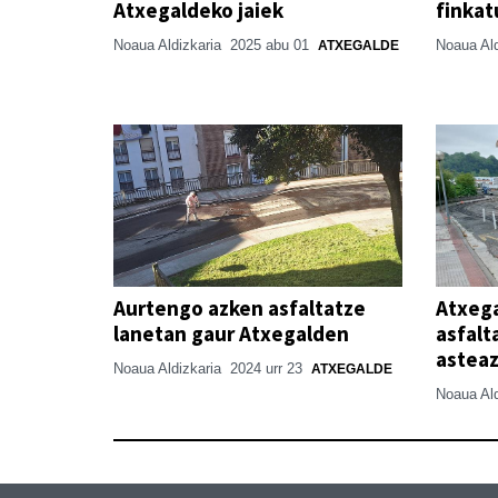
Atxegaldeko jaiek
finkat
Noaua Aldizkaria
2025 abu 01
Noaua Al
ATXEGALDE
Aurtengo azken asfaltatze
Atxega
lanetan gaur Atxegalden
asfalt
astea
Noaua Aldizkaria
2024 urr 23
ATXEGALDE
Noaua Al