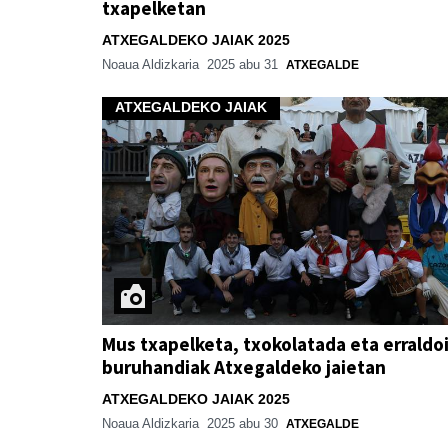
txapelketan
ATXEGALDEKO JAIAK 2025
Noaua Aldizkaria
2025 abu 31
ATXEGALDE
ATXEGALDEKO JAIAK
Mus txapelketa, txokolatada eta erraldoi
buruhandiak Atxegaldeko jaietan
ATXEGALDEKO JAIAK 2025
Noaua Aldizkaria
2025 abu 30
ATXEGALDE