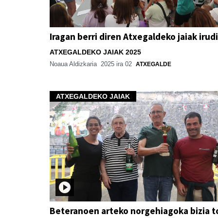
Iragan berri diren Atxegaldeko jaiak irud
ATXEGALDEKO JAIAK 2025
Noaua Aldizkaria
2025 ira 02
ATXEGALDE
ATXEGALDEKO JAIAK
Beteranoen arteko norgehiagoka bizia t