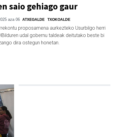
n saio gehiago gaur
025 aza 06
ATXEGALDE
TXOKOALDE
rrekontu proposamena aurkezteko Usurbilgo herri
Bilduren udal gobernu taldeak deitutako beste bi
izango dira ostegun honetan.