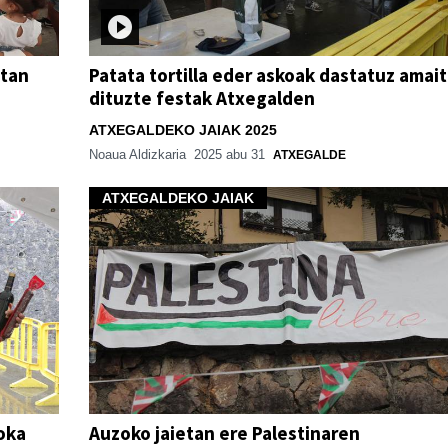
itan
Patata tortilla eder askoak dastatuz amai
dituzte festak Atxegalden
ATXEGALDEKO JAIAK 2025
Noaua Aldizkaria
2025 abu 31
ATXEGALDE
ATXEGALDEKO JAIAK
oka
Auzoko jaietan ere Palestinaren