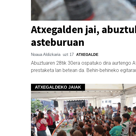
Atxegalden jai, abuzt
asteburuan
Noaua Aldizkaria
uzt 17
ATXEGALDE
Abuztuaren 28tik 30era ospatuko dira aurtengo A
prestaketa lan betean da. Behin-behineko egitara
ATXEGALDEKO JAIAK