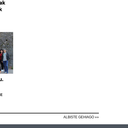
ak
k
u.
DE
ALBISTE GEHIAGO »»