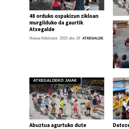
48 orduko ospakizun zikloan
murgilduko da gaurtik
Atxegalde
Noaua Aldizkaria
2025 abu 29
ATXEGALDE
ATXEGALDEKO JAIAK
Abuztua agurtuko dute
Datoze