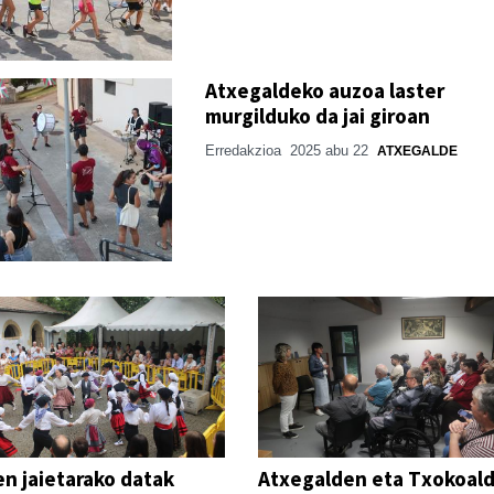
Atxegaldeko auzoa laster
murgilduko da jai giroan
Erredakzioa
2025 abu 22
ATXEGALDE
n jaietarako datak
Atxegalden eta Txokoal