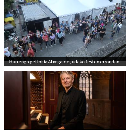
Hurrengo geltokia Atxegalde, udako festen errondan