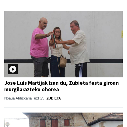
Jose Luis Martijak izan du, Zubieta festa giroan
murgilarazteko ohorea
Noaua Aldizkaria
uzt 25
ZUBIETA