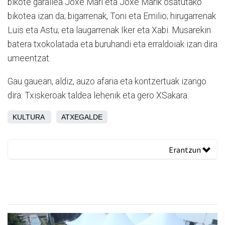
bikote garailea Joxe Mari eta Joxe Marik osatutako
bikotea izan da; bigarrenak, Toni eta Emilio; hirugarrenak
Luis eta Astu; eta laugarrenak Iker eta Xabi. Musarekin
batera txokolatada eta buruhandi eta erraldoiak izan dira
umeentzat.
Gau gauean, aldiz, auzo afaria eta kontzertuak izango
dira: Txiskeroak taldea lehenik eta gero XSakara.
KULTURA
ATXEGALDE
Erantzun