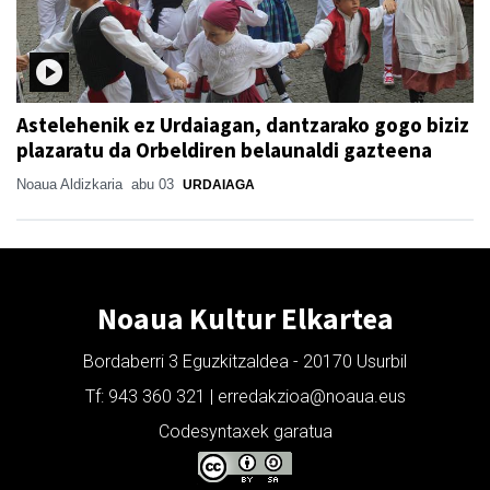
Astelehenik ez Urdaiagan, dantzarako gogo biziz
plazaratu da Orbeldiren belaunaldi gazteena
Noaua Aldizkaria
abu 03
URDAIAGA
Noaua Kultur Elkartea
Bordaberri 3 Eguzkitzaldea - 20170 Usurbil
Tf: 943 360 321 | erredakzioa@noaua.eus
Codesyntaxek garatua