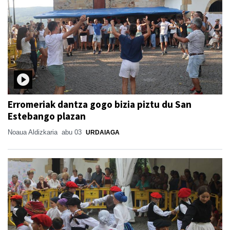
Erromeriak dantza gogo bizia piztu du San
Estebango plazan
Noaua Aldizkaria
abu 03
URDAIAGA