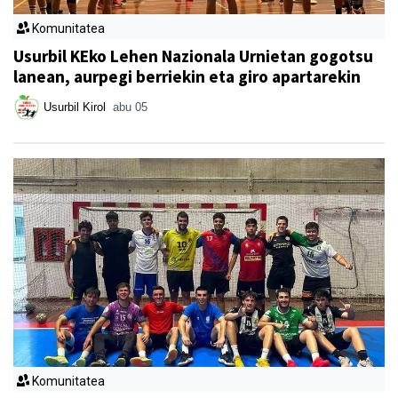
Komunitatea
Usurbil KEko Lehen Nazionala Urnietan gogotsu
lanean, aurpegi berriekin eta giro apartarekin
Usurbil Kirol
abu 05
Komunitatea