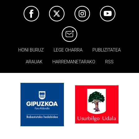
HONI BURUZ
LEGE OHARRA
PUBLIZITATEA
ARAUAK
HARREMANETARAKO
RSS