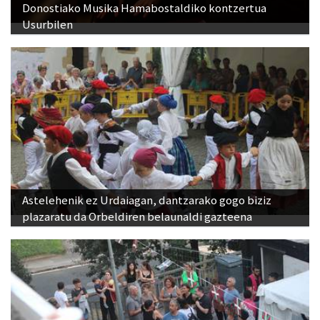
Donostiako Musika Hamabostaldiko kontzertua
Usurbilen
Astelehenik ez Urdaiagan, dantzarako gogo biziz
plazaratu da Orbeldiren belaunaldi gazteena