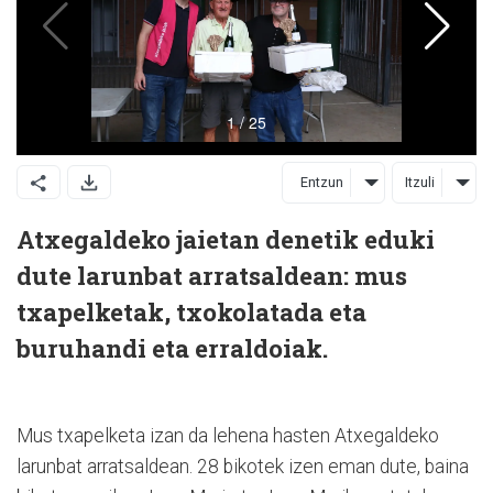
Entzun
Itzuli
Atxegaldeko jaietan denetik eduki
dute larunbat arratsaldean: mus
txapelketak, txokolatada eta
buruhandi eta erraldoiak.
Mus txapelketa izan da lehena hasten Atxegaldeko
larunbat arratsaldean. 28 bikotek izen eman dute, baina