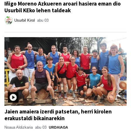
Iñigo Moreno Azkueren aroari hasiera eman dio
Usurbil KEko lehen taldeak
Usurbil Kirol
abu 03
Jaien amaiera izerdi patsetan, herri kirolen
erakustaldi bikainarekin
Noaua Aldizkaria
abu 03
URDAIAGA