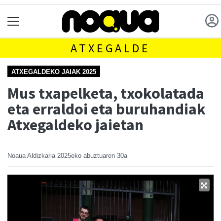
ATXEGALDE
ATXEGALDEKO JAIAK 2025
Mus txapelketa, txokolatada
eta erraldoi eta buruhandiak
Atxegaldeko jaietan
Noaua Aldizkaria
2025eko abuztuaren 30a