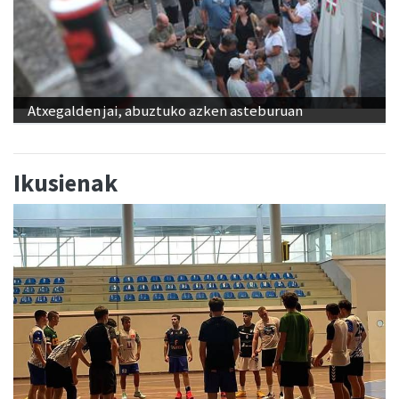
Atxegalden jai, abuztuko azken asteburuan
Ikusienak