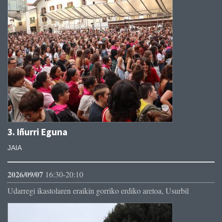
3. Iñurri Eguna
JAIA
2026/09/07
16:30-20:10
Udarregi ikastolaren eraikin gorriko erdiko aretoa, Usurbil