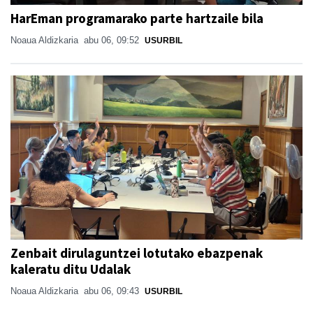
HarEman programarako parte hartzaile bila
Noaua Aldizkaria
abu 06, 09:52
USURBIL
Zenbait dirulaguntzei lotutako ebazpenak
kaleratu ditu Udalak
Noaua Aldizkaria
abu 06, 09:43
USURBIL