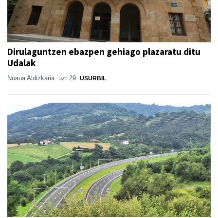
Dirulaguntzen ebazpen gehiago plazaratu ditu
Udalak
Noaua Aldizkaria
uzt 29
USURBIL