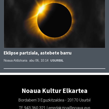
Eklipse partziala, astebete barru
Noaua Aldizkaria
abu 06, 10:14
USURBIL
Noaua Kultur Elkartea
Bordaberri 3 Eguzkitzaldea - 20170 Usurbil
Tf: 943 360 321 | erredakzioa@noaua.eus