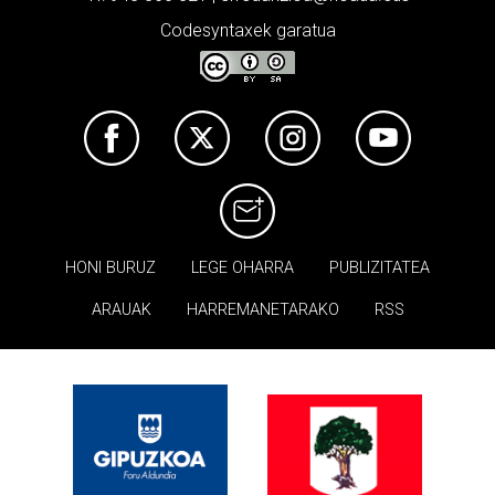
Codesyntaxek garatua
HONI BURUZ
LEGE OHARRA
PUBLIZITATEA
ARAUAK
HARREMANETARAKO
RSS