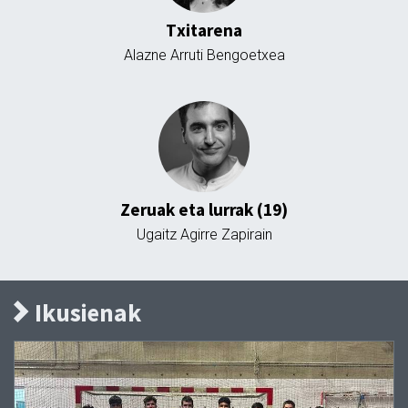
Txitarena
Alazne Arruti Bengoetxea
Zeruak eta lurrak (19)
Ugaitz Agirre Zapirain
Ikusienak