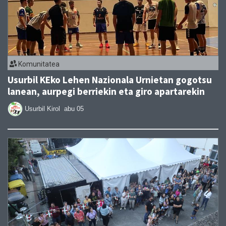
Komunitatea
Usurbil KEko Lehen Nazionala Urnietan gogotsu
lanean, aurpegi berriekin eta giro apartarekin
Usurbil Kirol
abu 05