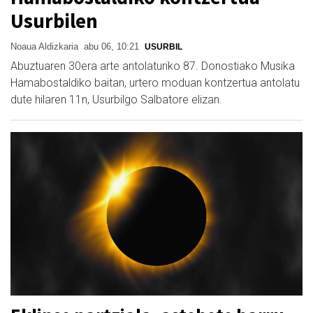
Usurbilen
Noaua Aldizkaria
abu 06, 10:21
USURBIL
Abuztuaren 30era arte antolaturiko 87. Donostiako Musika
Hamabostaldiko baitan, urtero moduan kontzertua antolatu
dute hilaren 11n, Usurbilgo Salbatore elizan.