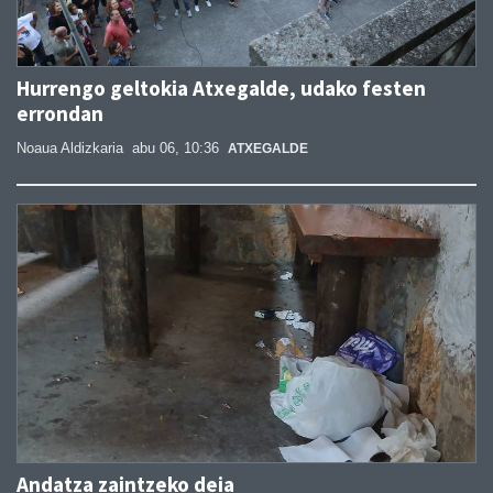
Hurrengo geltokia Atxegalde, udako festen
errondan
Noaua Aldizkaria
abu 06, 10:36
ATXEGALDE
Andatza zaintzeko deia