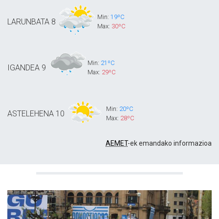
Min:
19ºC
LARUNBATA
8
Max:
30ºC
Min:
21ºC
IGANDEA
9
Max:
29ºC
Min:
20ºC
ASTELEHENA
10
Max:
28ºC
AEMET
-ek emandako informazioa