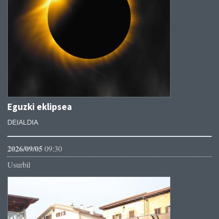
Eguzki eklipsea
DEIALDIA
2026/09/05
09:30
Usurbil