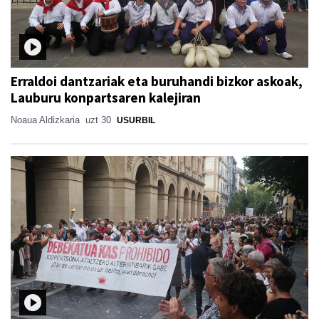
Erraldoi dantzariak eta buruhandi bizkor askoak,
Lauburu konpartsaren kalejiran
Noaua Aldizkaria
uzt 30
USURBIL