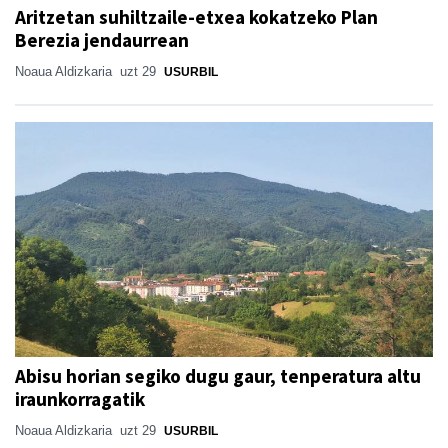
Aritzetan suhiltzaile-etxea kokatzeko Plan
Berezia jendaurrean
Noaua Aldizkaria
uzt 29
USURBIL
Abisu horian segiko dugu gaur, tenperatura altu
iraunkorragatik
Noaua Aldizkaria
uzt 29
USURBIL