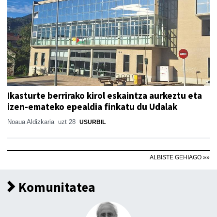
Ikasturte berrirako kirol eskaintza aurkeztu eta
izen-emateko epealdia finkatu du Udalak
Noaua Aldizkaria
uzt 28
USURBIL
ALBISTE GEHIAGO »»
Komunitatea