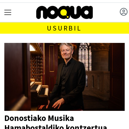
USURBIL
Donostiako Musika
Hamabostaldiko kontzertua