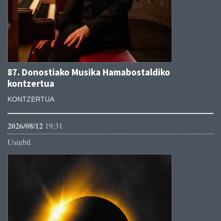
87. Donostiako Musika Hamabostaldiko
kontzertua
KONTZERTUA
2026/08/12
19:31
Usurbil