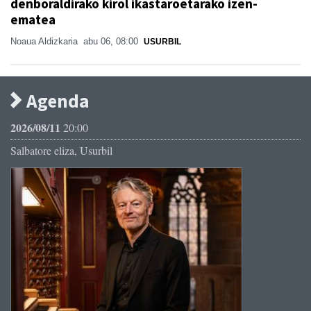
denboraldirako kirol ikastaroetarako izen-
ematea
Noaua Aldizkaria
abu 06, 08:00
USURBIL
Agenda
2026/08/11
20:00
Salbatore eliza, Usurbil