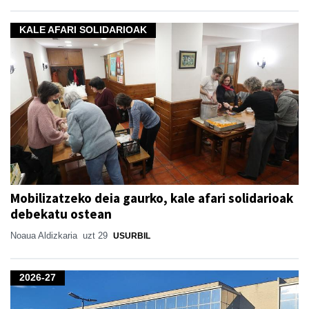
KALE AFARI SOLIDARIOAK
Mobilizatzeko deia gaurko, kale afari solidarioak
debekatu ostean
Noaua Aldizkaria
uzt 29
USURBIL
2026-27