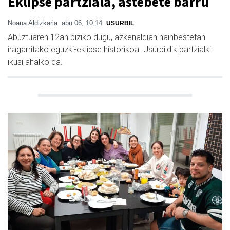
Eklipse partziala, astebete barru
Noaua Aldizkaria
abu 06, 10:14
USURBIL
Abuztuaren 12an biziko dugu, azkenaldian hainbestetan
iragarritako eguzki-eklipse historikoa. Usurbildik partzialki
ikusi ahalko da.