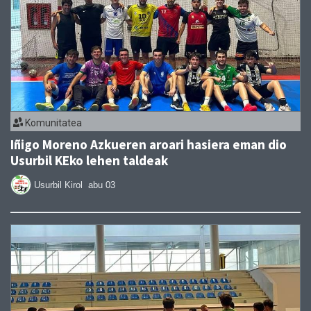
Komunitatea
Iñigo Moreno Azkueren aroari hasiera eman dio
Usurbil KEko lehen taldeak
Usurbil Kirol
abu 03