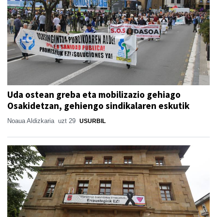
Uda ostean greba eta mobilizazio gehiago
Osakidetzan, gehiengo sindikalaren eskutik
Noaua Aldizkaria
uzt 29
USURBIL