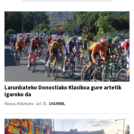
Larunbateko Donostiako Klasikoa gure artetik
igaroko da
Noaua Aldizkaria
uzt 31
USURBIL