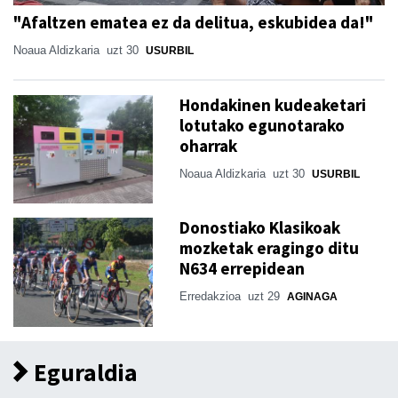
"Afaltzen ematea ez da delitua, eskubidea da!"
Noaua Aldizkaria
uzt 30
USURBIL
Hondakinen kudeaketari
lotutako egunotarako
oharrak
Noaua Aldizkaria
uzt 30
USURBIL
Donostiako Klasikoak
mozketak eragingo ditu
N634 errepidean
Erredakzioa
uzt 29
AGINAGA
Eguraldia