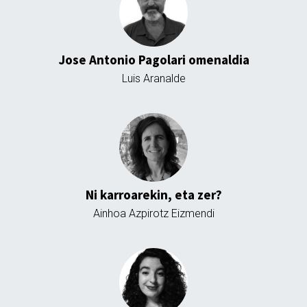
Jose Antonio Pagolari omenaldia
Luis Aranalde
Ni karroarekin, eta zer?
Ainhoa Azpirotz Eizmendi