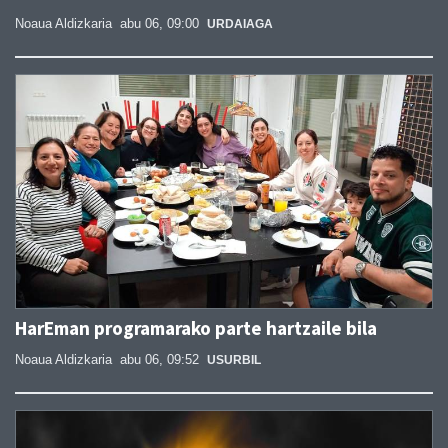
Noaua Aldizkaria
abu 06, 09:00
URDAIAGA
HarEman programarako parte hartzaile bila
Noaua Aldizkaria
abu 06, 09:52
USURBIL