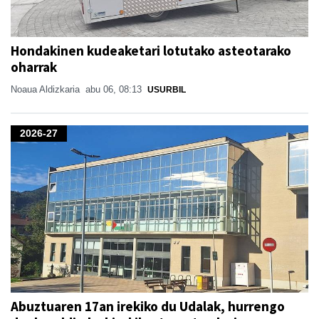
Hondakinen kudeaketari lotutako asteotarako
oharrak
Noaua Aldizkaria
abu 06, 08:13
USURBIL
2026-27
Abuztuaren 17an irekiko du Udalak, hurrengo