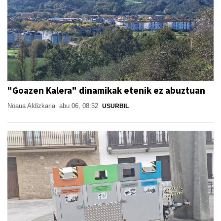
"Goazen Kalera" dinamikak etenik ez abuztuan
Noaua Aldizkaria
abu 06, 08:52
USURBIL