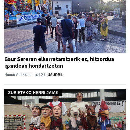
Gaur Sareren elkarretaratzerik ez, hitzordua
igandean hondartzetan
Noaua Aldizkaria
uzt 31
USURBIL
ZUBIETAKO HERRI JAIAK