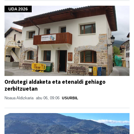
UDA 2026
Ordutegi aldaketa eta etenaldi gehiago
zerbitzuetan
Noaua Aldizkaria
abu 06, 09:06
USURBIL