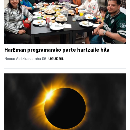
HarEman programarako parte hartzaile bila
Noaua Aldizkaria
abu 06
USURBIL