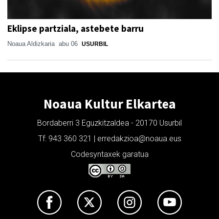
Eklipse partziala, astebete barru
Noaua Aldizkaria
abu 06
USURBIL
Noaua Kultur Elkartea
Bordaberri 3 Eguzkitzaldea - 20170 Usurbil
Tf: 943 360 321 | erredakzioa@noaua.eus
Codesyntaxek garatua