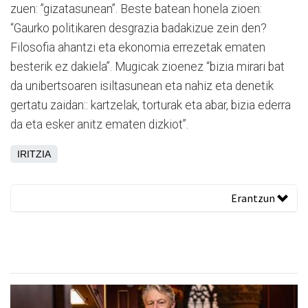
zuen: ”gizatasunean”. Beste batean honela zioen:
“Gaurko politikaren desgrazia badakizue zein den?
Filosofia ahantzi eta ekonomia errezetak ematen
besterik ez dakiela”. Mugicak zioenez “bizia mirari bat
da unibertsoaren isiltasunean eta nahiz eta denetik
gertatu zaidan:: kartzelak, torturak eta abar, bizia ederra
da eta esker anitz ematen dizkiot”.
IRITZIA
Erantzun