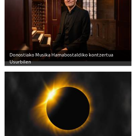
Donostiako Musika Hamabostaldiko kontzertua
Usurbilen