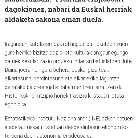
dagokionez, nabari da Euskal herriak
aldaketa sakona eman duela.
Iraganean, katolizismoak rol nagusi bat jokatzen zuen
gure herriko bizitza sozial eta kulturalean;gaur egungo
datuek sekularizazio prozesu indartsu bat islatzen dute.
Baina joera hori gora-behera, euskal gizarteak
elkartasuna, berdintasuna eta elkarrekiko laguntza
bezalako baloreengatik nabarmentzen jarraitzen du.
Historikoki, printzipio horiek tradizio kristauari lotuta
egon dira.
Estatistikako Institutu Nazionalaren (INE) azken datuen
arabera, Euskadi Estatuan desberdintasun ekonomiko
txikiena duen autonomia erkidegoa da.