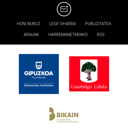
HONI BURUZ
LEGE OHARRA
PUBLIZITATEA
ARAUAK
HARREMANETARAKO
RSS