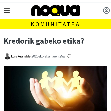
KOMUNITATEA
Kredorik gabeko etika?
Luis Aranalde
2025eko ekainaren 25a