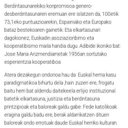
Berdintasunarekiko konpromisoa genero-
desberdintasunaren eremuan ere islatzen da, 100etik
73,1eko puntuazioarekin, Espainiako eta Europako
bataz bestekoaren gainetik. Eta elkartasunari
dagokionez, Euskadin asoziazionbimo eta
kooperatibismo maila handia dugu. Adibide ikoniko bat:
Jose Maria Arizmendiarrietak 1956an sortutako
esperientzia kooperatiboa.
Atera dezakegun ondorioa hau da: Euskal herria kasu
paradigmatikoa bihurtu dela ,hain zuzen ere, frogatu
baitu herri bat aldendu daitekeela erlijio instituzional
batetik elkartasuna, justizia eta berdintasuna
printzipioak eta baloreak galdu gabe. Fede katolikoak
eragina galdu badu ere, berak aldarrikatzen dituen
baloreak ondo errotuak daude Euskal herriko kulturan.