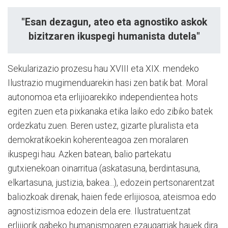
"Esan dezagun, ateo eta agnostiko askok
bizitzaren ikuspegi humanista dutela"
Sekularizazio prozesu hau XVIII eta XIX. mendeko
Ilustrazio mugimenduarekin hasi zen batik bat. Moral
autonomoa eta erlijioarekiko independientea hots
egiten zuen eta pixkanaka etika laiko edo zibiko batek
ordezkatu zuen. Beren ustez, gizarte pluralista eta
demokratikoekin koherenteagoa zen moralaren
ikuspegi hau. Azken batean, balio partekatu
gutxienekoan oinarritua (askatasuna, berdintasuna,
elkartasuna, justizia, bakea...), edozein pertsonarentzat
baliozkoak direnak, haien fede erlijiosoa, ateismoa edo
agnostizismoa edozein dela ere. Ilustratuentzat
erlijiorik gabeko humanismoaren ezaugarriak hauek dira