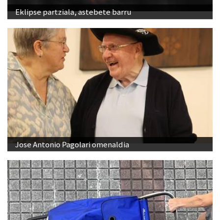
Eklipse partziala, astebete barru
Jose Antonio Pagolari omenaldia