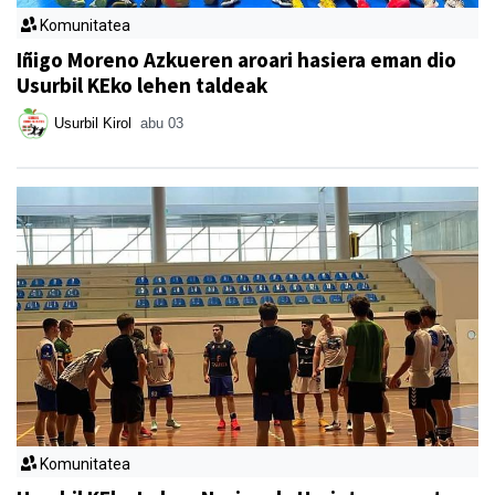
Komunitatea
Iñigo Moreno Azkueren aroari hasiera eman dio
Usurbil KEko lehen taldeak
Usurbil Kirol
abu 03
Komunitatea