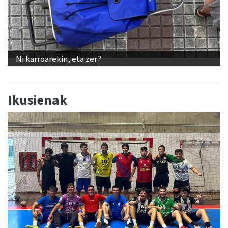
Ni karroarekin, eta zer?
Ikusienak