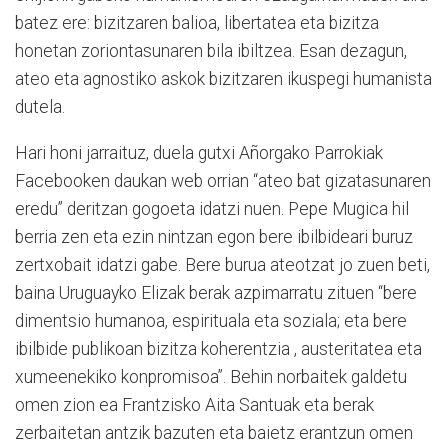
batez ere: bizitzaren balioa, libertatea eta bizitza
honetan zoriontasunaren bila ibiltzea. Esan dezagun,
ateo eta agnostiko askok bizitzaren ikuspegi humanista
dutela.
Hari honi jarraituz, duela gutxi Añorgako Parrokiak
Facebooken daukan web orrian “ateo bat gizatasunaren
eredu” deritzan gogoeta idatzi nuen. Pepe Mugica hil
berria zen eta ezin nintzan egon bere ibilbideari buruz
zertxobait idatzi gabe. Bere burua ateotzat jo zuen beti,
baina Uruguayko Elizak berak azpimarratu zituen “bere
dimentsio humanoa, espirituala eta soziala; eta bere
ibilbide publikoan bizitza koherentzia , austeritatea eta
xumeenekiko konpromisoa”. Behin norbaitek galdetu
omen zion ea Frantzisko Aita Santuak eta berak
zerbaitetan antzik bazuten eta baietz erantzun omen