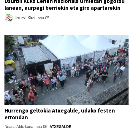
Usurbil KEko Lehen Nazionala Urnietan gogotsu
lanean, aurpegi berriekin eta giro apartarekin
Usurbil Kirol
abu 05
Hurrengo geltokia Atxegalde, udako festen
errondan
Noaua Aldizkaria
abu 06
ATXEGALDE