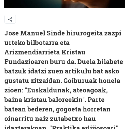
Jose Manuel Sinde hirurogeita zazpi
urteko bilbotarra eta
Arizmendiarrieta Kristau
Fundazioaren buru da. Duela hilabete
batzuk idatzi zuen artikulu bat asko
gustatu zitzaidan. Goiburuak honela
zioen: "Euskaldunak, ateoagoak,
baina kristau baloreekin". Parte
batean bederen, gogoeta horretan
oinarritu naiz zutabetxo hau
idazterakoan. "Praktika erlijiosoari"