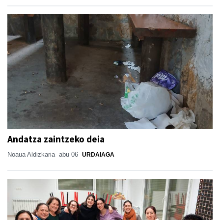
Andatza zaintzeko deia
Noaua Aldizkaria
abu 06
URDAIAGA