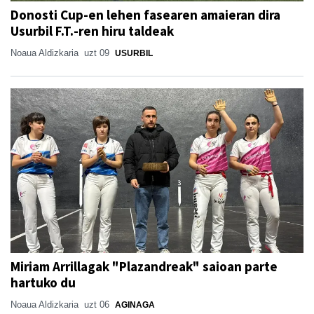
Donosti Cup-en lehen fasearen amaieran dira
Usurbil F.T.-ren hiru taldeak
Noaua Aldizkaria
uzt 09
USURBIL
Miriam Arrillagak "Plazandreak" saioan parte
hartuko du
Noaua Aldizkaria
uzt 06
AGINAGA