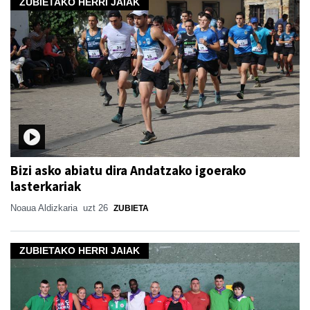
ZUBIETAKO HERRI JAIAK
Bizi asko abiatu dira Andatzako igoerako
lasterkariak
Noaua Aldizkaria
uzt 26
ZUBIETA
ZUBIETAKO HERRI JAIAK