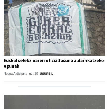
Euskal selekzioaren ofizialtasuna aldarrikatzeko
egunak
Noaua Aldizkaria
uzt 20
USURBIL