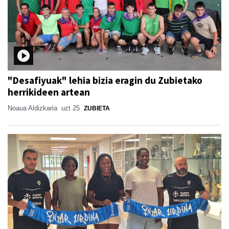
"Desafiyuak" lehia bizia eragin du Zubietako
herrikideen artean
Noaua Aldizkaria
uzt 25
ZUBIETA