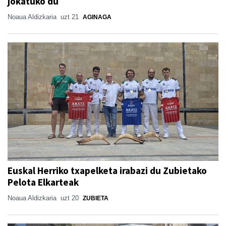
jokatuko du
Noaua Aldizkaria
uzt 21
AGINAGA
Euskal Herriko txapelketa irabazi du Zubietako
Pelota Elkarteak
Noaua Aldizkaria
uzt 20
ZUBIETA