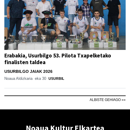
Erabakia, Usurbilgo 53. Pilota Txapelketako
finalisten taldea
USURBILGO JAIAK 2026
Noaua Aldizkaria
eka 30
USURBIL
ALBISTE GEHIAGO »»
Noaua Kultur Elkartea