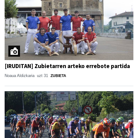
[IRUDITAN] Zubietarren arteko errebote partida
Noaua Aldizkaria
uzt 31
ZUBIETA