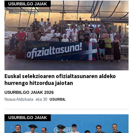
USURBILGO JAIAK
Euskal selekzioaren ofizialtasunaren aldeko
hurrengo hitzordua jaiotan
USURBILGO JAIAK 2026
Noaua Aldizkaria
eka 30
USURBIL
USURBILGO JAIAK