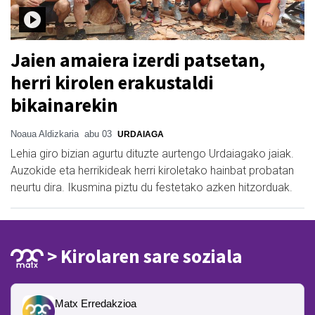
Jaien amaiera izerdi patsetan,
herri kirolen erakustaldi
bikainarekin
Noaua Aldizkaria
abu 03
URDAIAGA
Lehia giro bizian agurtu dituzte aurtengo Urdaiagako jaiak.
Auzokide eta herrikideak herri kiroletako hainbat probatan
neurtu dira. Ikusmina piztu du festetako azken hitzorduak.
> Kirolaren sare soziala