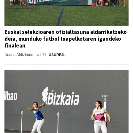
Euskal selekzioaren ofizialtasuna aldarrikatzeko
deia, munduko futbol txapelketaren igandeko
finalean
Noaua Aldizkaria
uzt 17
USURBIL