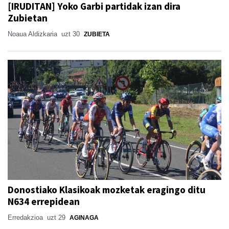
[IRUDITAN] Yoko Garbi partidak izan dira
Zubietan
Noaua Aldizkaria
uzt 30
ZUBIETA
Donostiako Klasikoak mozketak eragingo ditu
N634 errepidean
Erredakzioa
uzt 29
AGINAGA