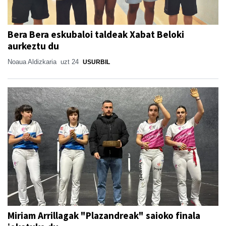
Bera Bera eskubaloi taldeak Xabat Beloki
aurkeztu du
Noaua Aldizkaria
uzt 24
USURBIL
Miriam Arrillagak "Plazandreak" saioko finala