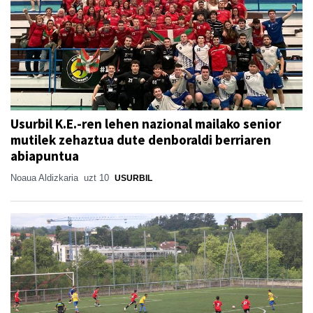
Usurbil K.E.-ren lehen nazional mailako senior
mutilek zehaztua dute denboraldi berriaren
abiapuntua
Noaua Aldizkaria
uzt 10
USURBIL