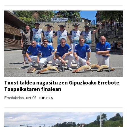
Txost taldea nagusitu zen Gipuzkoako Errebote
Txapelketaren finalean
Erredakzioa
uzt 06
ZUBIETA