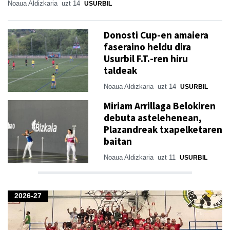
Noaua Aldizkaria
uzt 14
USURBIL
Donosti Cup-en amaiera
faseraino heldu dira
Usurbil F.T.-ren hiru
taldeak
Noaua Aldizkaria
uzt 14
USURBIL
Miriam Arrillaga Belokiren
debuta astelehenean,
Plazandreak txapelketaren
baitan
Noaua Aldizkaria
uzt 11
USURBIL
2026-27