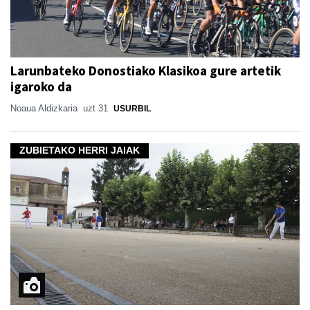
Larunbateko Donostiako Klasikoa gure artetik
igaroko da
Noaua Aldizkaria
uzt 31
USURBIL
ZUBIETAKO HERRI JAIAK