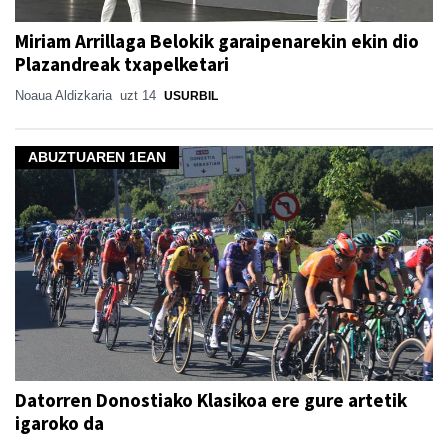
Miriam Arrillaga Belokik garaipenarekin ekin dio
Plazandreak txapelketari
Noaua Aldizkaria
uzt 14
USURBIL
ABUZTUAREN 1EAN
Datorren Donostiako Klasikoa ere gure artetik
igaroko da