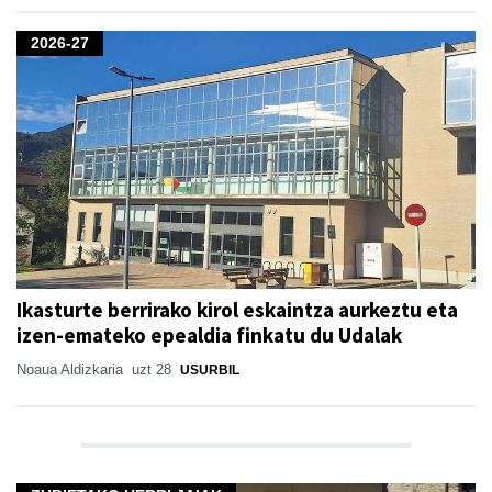
2026-27
Ikasturte berrirako kirol eskaintza aurkeztu eta
izen-emateko epealdia finkatu du Udalak
Noaua Aldizkaria
uzt 28
USURBIL