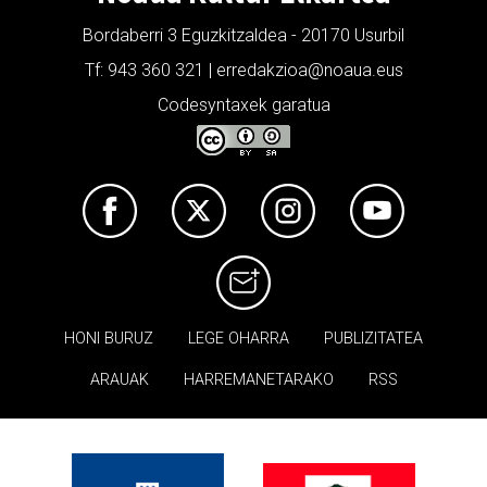
Bordaberri 3 Eguzkitzaldea - 20170 Usurbil
Tf: 943 360 321 | erredakzioa@noaua.eus
Codesyntaxek garatua
HONI BURUZ
LEGE OHARRA
PUBLIZITATEA
ARAUAK
HARREMANETARAKO
RSS