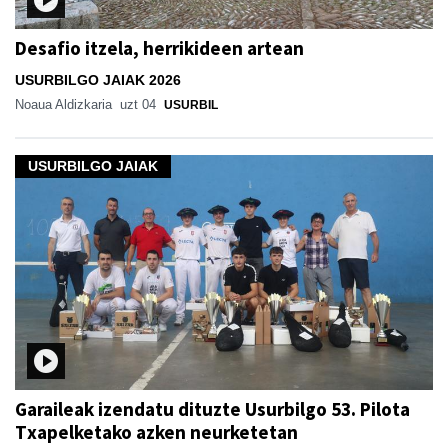
Desafio itzela, herrikideen artean
USURBILGO JAIAK 2026
Noaua Aldizkaria
uzt 04
USURBIL
USURBILGO JAIAK
Garaileak izendatu dituzte Usurbilgo 53. Pilota
Txapelketako azken neurketetan