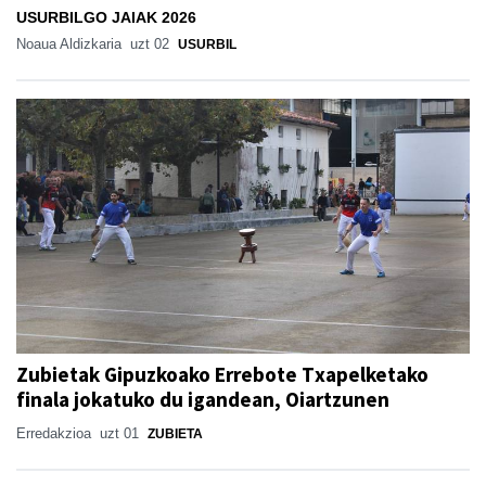
USURBILGO JAIAK 2026
Noaua Aldizkaria
uzt 02
USURBIL
Zubietak Gipuzkoako Errebote Txapelketako
finala jokatuko du igandean, Oiartzunen
Erredakzioa
uzt 01
ZUBIETA