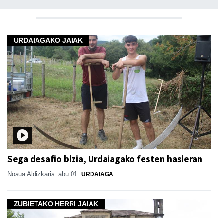
URDAIAGAKO JAIAK
Sega desafio bizia, Urdaiagako festen hasieran
Noaua Aldizkaria
abu 01
URDAIAGA
ZUBIETAKO HERRI JAIAK