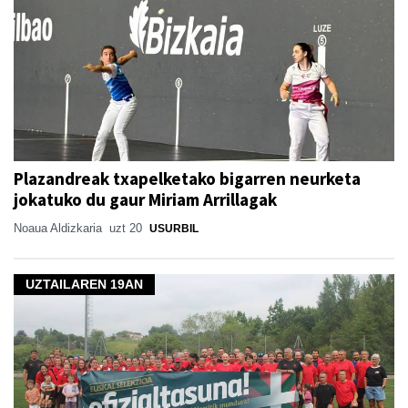
Plazandreak txapelketako bigarren neurketa
jokatuko du gaur Miriam Arrillagak
Noaua Aldizkaria
uzt 20
USURBIL
UZTAILAREN 19AN