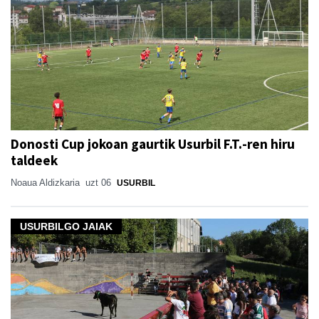
Donosti Cup jokoan gaurtik Usurbil F.T.-ren hiru
taldeek
Noaua Aldizkaria
uzt 06
USURBIL
USURBILGO JAIAK