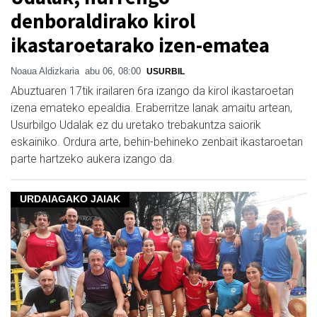
denboraldirako kirol
ikastaroetarako izen-ematea
Noaua Aldizkaria
abu 06, 08:00
USURBIL
Abuztuaren 17tik irailaren 6ra izango da kirol ikastaroetan
izena emateko epealdia. Eraberritze lanak amaitu artean,
Usurbilgo Udalak ez du uretako trebakuntza saiorik
eskainiko. Ordura arte, behin-behineko zenbait ikastaroetan
parte hartzeko aukera izango da.
URDAIAGAKO JAIAK