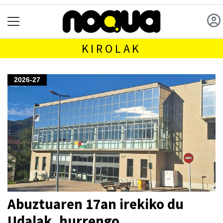
KIROLAK
2026-27
Abuztuaren 17an irekiko du
Udalak, hurrengo