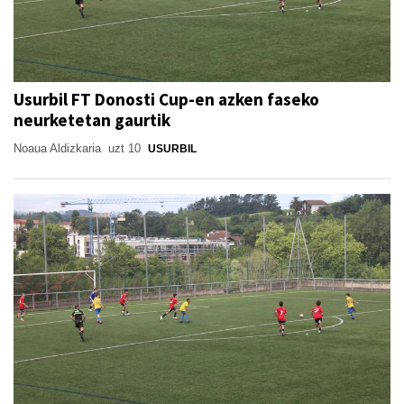
Usurbil FT Donosti Cup-en azken faseko
neurketetan gaurtik
Noaua Aldizkaria
uzt 10
USURBIL