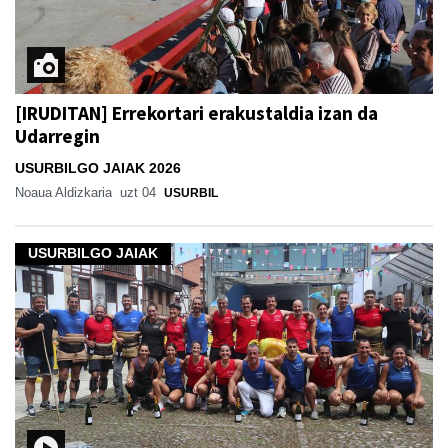
[IRUDITAN] Errekortari erakustaldia izan da
Udarregin
USURBILGO JAIAK 2026
Noaua Aldizkaria
uzt 04
USURBIL
USURBILGO JAIAK