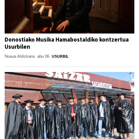
Donostiako Musika Hamabostaldiko kontzertua
Usurbilen
Noaua Aldizkaria
abu 06
USURBIL