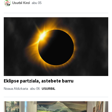
Usurbil Kirol
abu 05
Eklipse partziala, astebete barru
Noaua Aldizkaria
abu 06
USURBIL