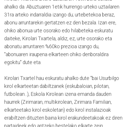
ahalko da. Abuztuaren 1etik hurrengo urteko uztailaren
31ra arteko indarraldia izango du; urtebetekoa beraz,
abonu arruntarekin gertatzen ez den bezala. Izan ere,
ohiko abonua urte osorako edo hilabeteka eskuratu
daiteke, Kirolari Txartela, aldiz, ez, urte osorako eta
abonatu arruntaren %60ko prezioa izango du,
"abonuaren iraupena elkarteen ohiko denboraldira
egokitu" dute eta.
Kirolari Txartel hau eskuratu ahalko dute "bai Usurbilgo
kirol elkarteetan dabiltzanek (eskubaloian, pilotan,
futbolean...), Eskola Kirolean izena emanda dauden
haurrek (Zirimaran, multikirolean, Zirimara Familian,
elkarteetako kirol eskoletan) edo kirol instalazioak
erabiltzen dituzten baina kirol erakundeetakoak ez diren
partaideek edo antzeko bestelako elkarte zein