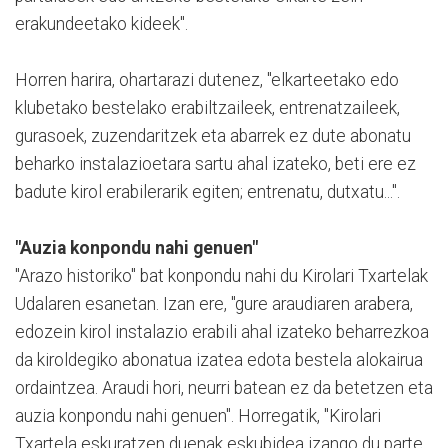
erakundeetako kideek".
Horren harira, ohartarazi dutenez, "elkarteetako edo
klubetako bestelako erabiltzaileek, entrenatzaileek,
gurasoek, zuzendaritzek eta abarrek ez dute abonatu
beharko instalazioetara sartu ahal izateko, beti ere ez
badute kirol erabilerarik egiten; entrenatu, dutxatu...".
"Auzia konpondu nahi genuen"
"Arazo historiko" bat konpondu nahi du Kirolari Txartelak
Udalaren esanetan. Izan ere, "gure araudiaren arabera,
edozein kirol instalazio erabili ahal izateko beharrezkoa
da kiroldegiko abonatua izatea edota bestela alokairua
ordaintzea. Araudi hori, neurri batean ez da betetzen eta
auzia konpondu nahi genuen". Horregatik, "Kirolari
Txartela eskuratzen duenak eskubidea izango du parte