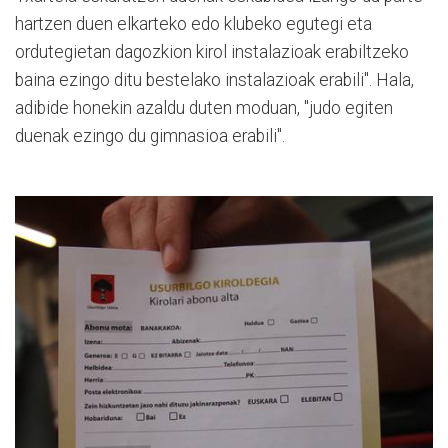
hartzen duen elkarteko edo klubeko egutegi eta
ordutegietan dagozkion kirol instalazioak erabiltzeko
baina ezingo ditu bestelako instalazioak erabili". Hala,
adibide honekin azaldu duten moduan, "judo egiten
duenak ezingo du gimnasioa erabili".