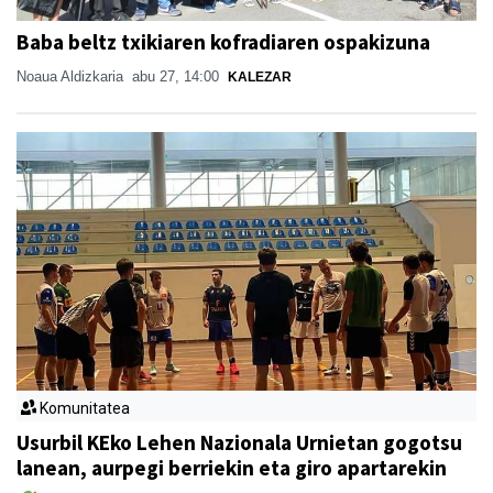
Baba beltz txikiaren kofradiaren ospakizuna
Noaua Aldizkaria
abu 27, 14:00
KALEZAR
Komunitatea
Usurbil KEko Lehen Nazionala Urnietan gogotsu
lanean, aurpegi berriekin eta giro apartarekin