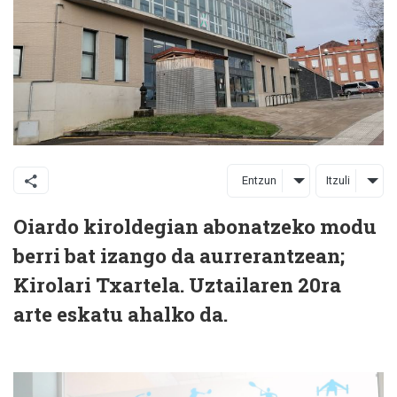
Entzun
Itzuli
Oiardo kiroldegian abonatzeko modu
berri bat izango da aurrerantzean;
Kirolari Txartela. Uztailaren 20ra
arte eskatu ahalko da.