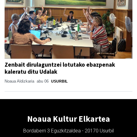
Zenbait dirulaguntzei lotutako ebazpenak
kaleratu ditu Udalak
Noaua Aldizkaria
abu 06
USURBIL
Noaua Kultur Elkartea
Bordaberri 3 Eguzkitzaldea - 20170 Usurbil