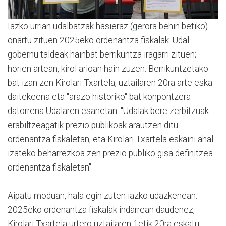
Iazko urrian udalbatzak hasieraz (gerora behin betiko)
onartu zituen 2025eko ordenantza fiskalak. Udal
gobernu taldeak hainbat berrikuntza iragarri zituen;
horien artean, kirol arloan hain zuzen. Berrikuntzetako
bat izan zen Kirolari Txartela, uztailaren 20ra arte eska
daitekeena eta "arazo historiko" bat konpontzera
datorrena Udalaren esanetan. "Udalak bere zerbitzuak
erabiltzeagatik prezio publikoak arautzen ditu
ordenantza fiskaletan, eta Kirolari Txartela eskaini ahal
izateko beharrezkoa zen prezio publiko gisa definitzea
ordenantza fiskaletan".
Aipatu moduan, hala egin zuten iazko udazkenean.
2025eko ordenantza fiskalak indarrean daudenez,
Kirolari Txartela urtero uztailaren 1etik 20ra eskatu