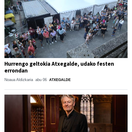
Hurrengo geltokia Atxegalde, udako festen
errondan
Noaua Aldizkaria
abu 06
ATXEGALDE