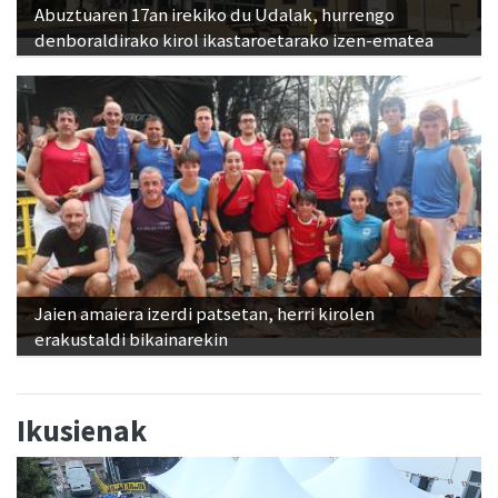
Abuztuaren 17an irekiko du Udalak, hurrengo
denboraldirako kirol ikastaroetarako izen-ematea
Jaien amaiera izerdi patsetan, herri kirolen
erakustaldi bikainarekin
Ikusienak