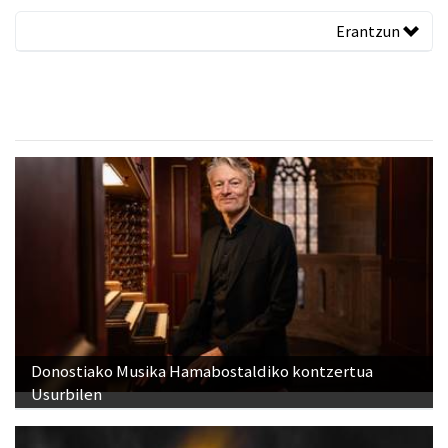
Erantzun
Donostiako Musika Hamabostaldiko kontzertua
Usurbilen