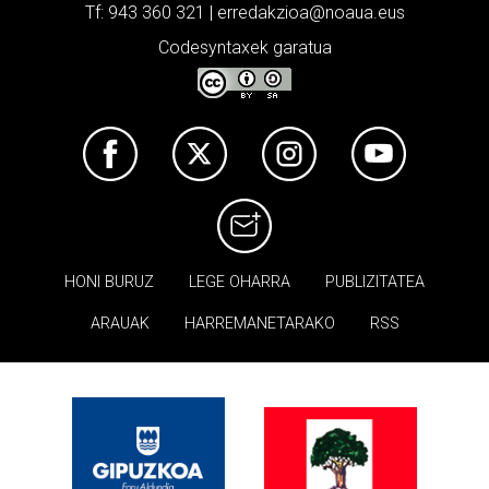
Tf: 943 360 321 | erredakzioa@noaua.eus
Codesyntaxek garatua
HONI BURUZ
LEGE OHARRA
PUBLIZITATEA
ARAUAK
HARREMANETARAKO
RSS