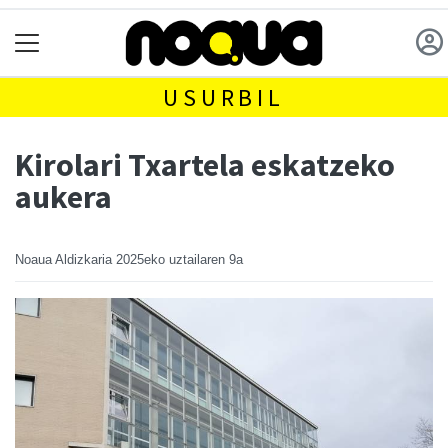
USURBIL
Kirolari Txartela eskatzeko
aukera
Noaua Aldizkaria
2025eko uztailaren 9a