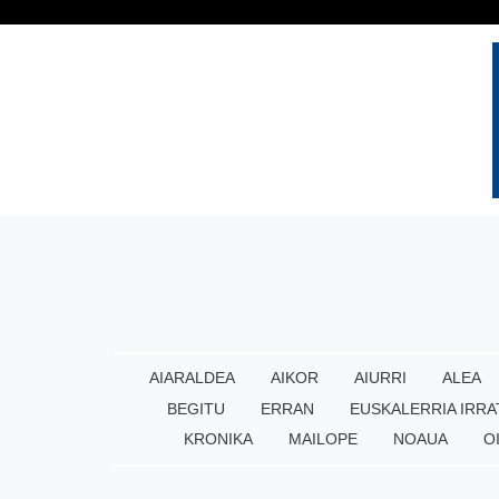
AIARALDEA
AIKOR
AIURRI
ALEA
BEGITU
ERRAN
EUSKALERRIA IRRA
KRONIKA
MAILOPE
NOAUA
O