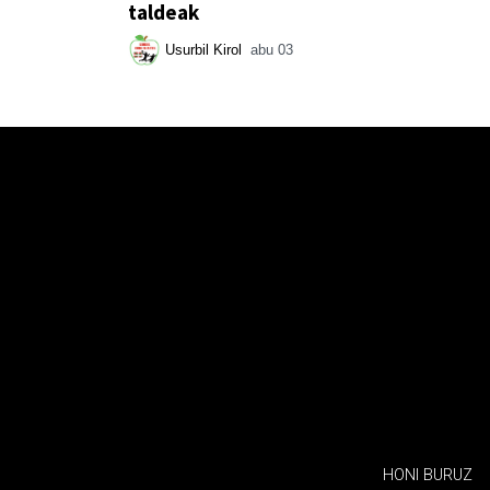
taldeak
Usurbil Kirol
abu 03
HONI BURUZ