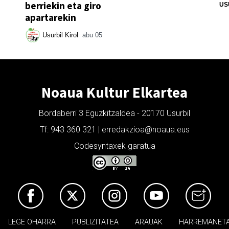
berriekin eta giro
US
apartarekin
Usurbil Kirol
abu 05
Noaua Kultur Elkartea
Bordaberri 3 Eguzkitzaldea - 20170 Usurbil
Tf: 943 360 321 | erredakzioa@noaua.eus
Codesyntaxek garatua
LEGE OHARRA
PUBLIZITATEA
ARAUAK
HARREMANET