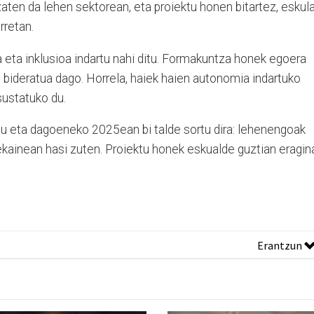
izaten da lehen sektorean, eta proiektu honen bitartez, eskul
orretan.
oa eta inklusioa indartu nahi ditu. Formakuntza honek egoera
 bideratua dago. Horrela, haiek haien autonomia indartuko
sustatuko du.
 du eta dagoeneko 2025ean bi talde sortu dira: lehenengoak
ekainean hasi zuten. Proiektu honek eskualde guztian eragin
Erantzun