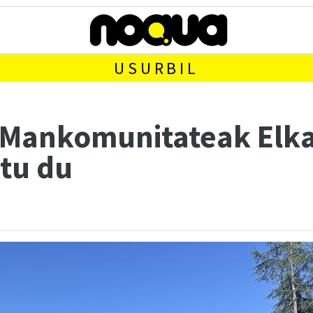
USURBIL
 Mankomunitateak Elk
ztu du