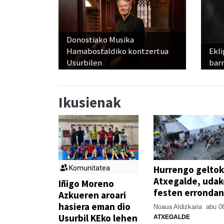
Donostiako Musika
Hamabostaldiko kontzertua
Ekli
Usurbilen
bar
Ikusienak
Hurrengo geltok
Komunitatea
Atxegalde, udak
Iñigo Moreno
festen errondan
Azkueren aroari
hasiera eman dio
Noaua Aldizkaria
abu 0
Usurbil KEko lehen
ATXEGALDE