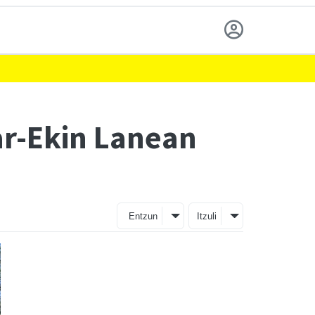
ar-Ekin Lanean
Entzun
Itzuli