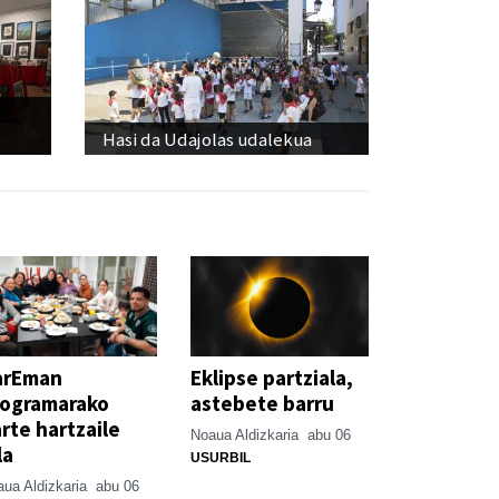
Hasi da Udajolas udalekua
arEman
Eklipse partziala,
rogramarako
astebete barru
rte hartzaile
Noaua Aldizkaria
abu 06
la
USURBIL
ua Aldizkaria
abu 06