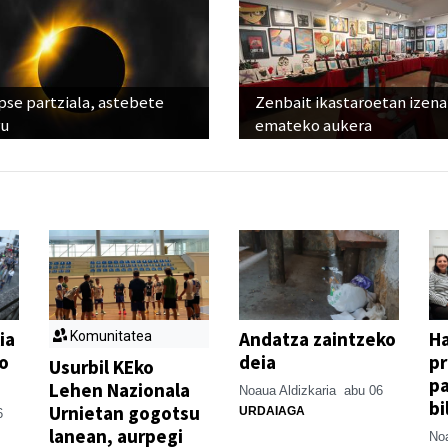
pse partziala, astebete
Zenbait ikastaroetan izena
ru
emateko aukera
ia
Andatza zaintzeko
H
Komunitatea
o
deia
p
Usurbil KEko
pa
Lehen Nazionala
Noaua Aldizkaria
abu 06
bi
Urnietan gogotsu
URDAIAGA
6
lanean, aurpegi
Noa