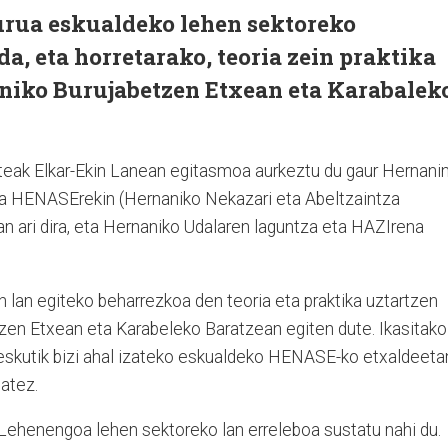
urua eskualdeko lehen sektoreko
a, eta horretarako, teoria zein praktika
niko Burujabetzen Etxean eta Karabalek
eak Elkar-Ekin Lanean egitasmoa aurkeztu du gaur Hernanin
ta HENASErekin (Hernaniko Nekazari eta Abeltzaintza
n ari dira, eta Hernaniko Udalaren laguntza eta HAZIrena
 lan egiteko beharrezkoa den teoria eta praktika uztartzen
tzen Etxean eta Karabeleko Baratzean egiten dute. Ikasitako
n eskutik bizi ahal izateko eskualdeko HENASE-ko etxaldeeta
batez.
. Lehenengoa lehen sektoreko lan erreleboa sustatu nahi du.