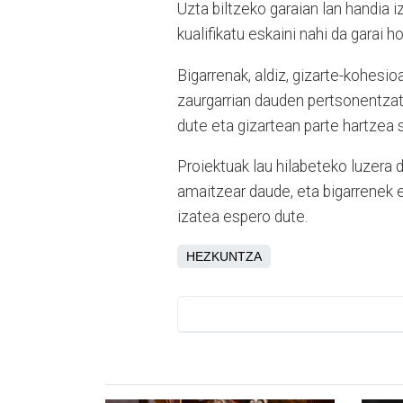
Uzta biltzeko garaian lan handia 
kualifikatu eskaini nahi da garai h
Bigarrenak, aldiz, gizarte-kohesi
zaurgarrian dauden pertsonentzat
dute eta gizartean parte hartzea 
Proiektuak lau hilabeteko luzera
amaitzear daude, eta bigarrenek 
izatea espero dute.
HEZKUNTZA