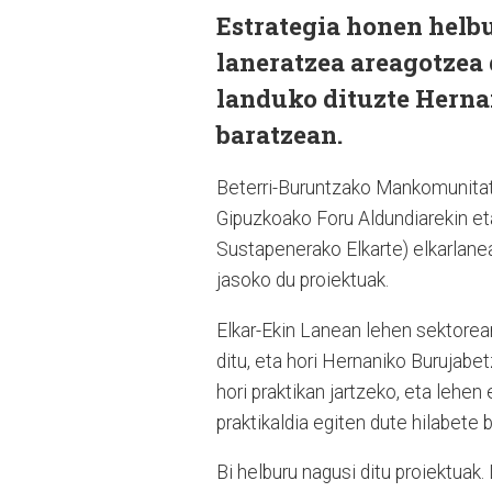
Estrategia honen helb
laneratzea areagotzea d
landuko dituzte Herna
baratzean.
Beterri-Buruntzako Mankomunitat
Gipuzkoako Foru Aldundiarekin e
Sustapenerako Elkarte) elkarlanea
jasoko du proiektuak.
Elkar-Ekin Lanean lehen sektorean
ditu, eta hori Hernaniko Burujabe
hori praktikan jartzeko, eta lehe
praktikaldia egiten dute hilabete 
Bi helburu nagusi ditu proiektuak