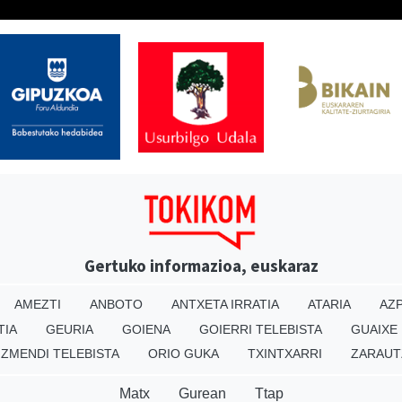
Gertuko informazioa, euskaraz
AMEZTI
ANBOTO
ANTXETA IRRATIA
ATARIA
AZP
TIA
GEURIA
GOIENA
GOIERRI TELEBISTA
GUAIXE
IZMENDI TELEBISTA
ORIO GUKA
TXINTXARRI
ZARAUT
Matx
Gurean
Ttap