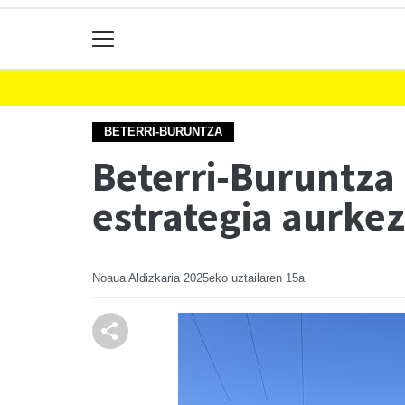
BETERRI-BURUNTZA
Beterri-Buruntza
estrategia aurke
Noaua Aldizkaria
2025eko uztailaren 15a