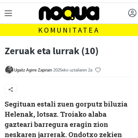
KOMUNITATEA
Zeruak eta lurrak (10)
Ugaitz Agirre Zapirain
2025eko uztailaren 2a
Segituan estali zuen gorputz biluzia
Helenak, lotsaz. Troiako alaba
gazteari barregura eragin zion
neskaren jarrerak. Ondotxo zekien