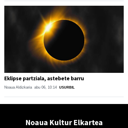
Eklipse partziala, astebete barru
Noaua Aldizkaria
abu 06, 10:14
USURBIL
Noaua Kultur Elkartea