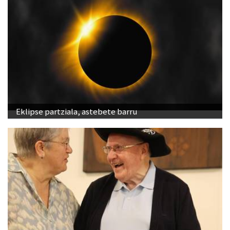
Eklipse partziala, astebete barru