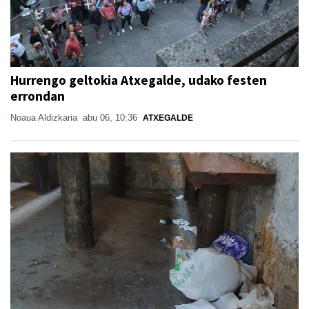
Hurrengo geltokia Atxegalde, udako festen
errondan
Noaua Aldizkaria
abu 06, 10:36
ATXEGALDE