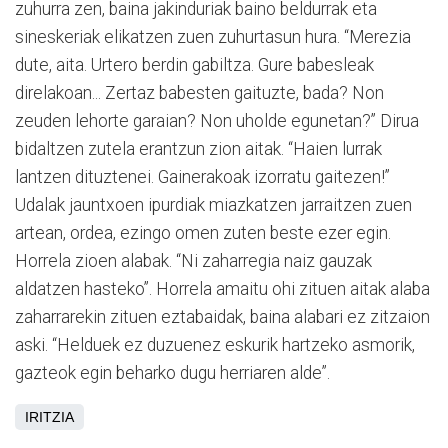
zuhurra zen, baina jakinduriak baino beldurrak eta
sineskeriak elikatzen zuen zuhurtasun hura. “Merezia
dute, aita. Urtero berdin gabiltza. Gure babesleak
direlakoan... Zertaz babesten gaituzte, bada? Non
zeuden lehorte garaian? Non uholde egunetan?” Dirua
bidaltzen zutela erantzun zion aitak. “Haien lurrak
lantzen dituztenei. Gainerakoak izorratu gaitezen!”
Udalak jauntxoen ipurdiak miazkatzen jarraitzen zuen
artean, ordea, ezingo omen zuten beste ezer egin.
Horrela zioen alabak. “Ni zaharregia naiz gauzak
aldatzen hasteko”. Horrela amaitu ohi zituen aitak alaba
zaharrarekin zituen eztabaidak, baina alabari ez zitzaion
aski. “Helduek ez duzuenez eskurik hartzeko asmorik,
gazteok egin beharko dugu herriaren alde”.
IRITZIA