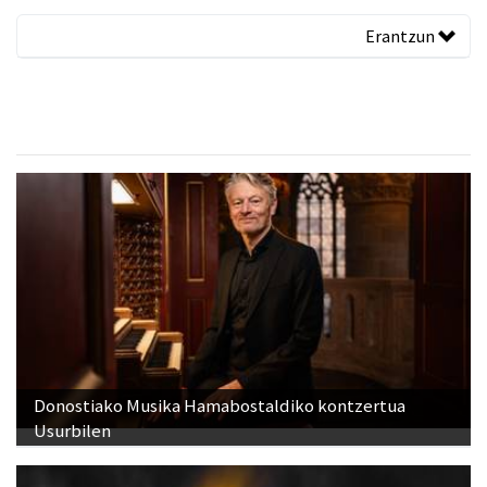
Erantzun
Donostiako Musika Hamabostaldiko kontzertua
Usurbilen