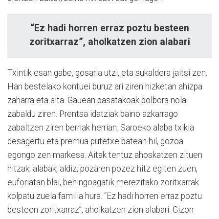
“Ez hadi horren erraz poztu besteen
zoritxarraz”, aholkatzen zion alabari
Txintik esan gabe, gosaria utzi, eta sukaldera jaitsi zen.
Han bestelako kontuei buruz ari ziren hizketan ahizpa
zaharra eta aita. Gauean pasatakoak bolbora nola
zabaldu ziren. Prentsa idatziak baino azkarrago
zabaltzen ziren berriak herrian. Saroeko alaba txikia
desagertu eta premua putetxe batean hil, gozoa
egongo zen markesa. Aitak tentuz ahoskatzen zituen
hitzak; alabak, aldiz, pozaren pozez hitz egiten zuen,
euforiatan blai, behingoagatik merezitako zoritxarrak
kolpatu zuela familia hura. “Ez hadi horren erraz poztu
besteen zoritxarraz”, aholkatzen zion alabari. Gizon