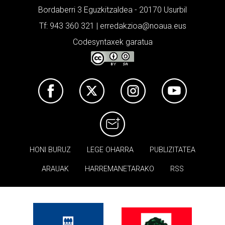
Bordaberri 3 Eguzkitzaldea - 20170 Usurbil
Tf: 943 360 321 | erredakzioa@noaua.eus
Codesyntaxek garatua
HONI BURUZ
LEGE OHARRA
PUBLIZITATEA
ARAUAK
HARREMANETARAKO
RSS