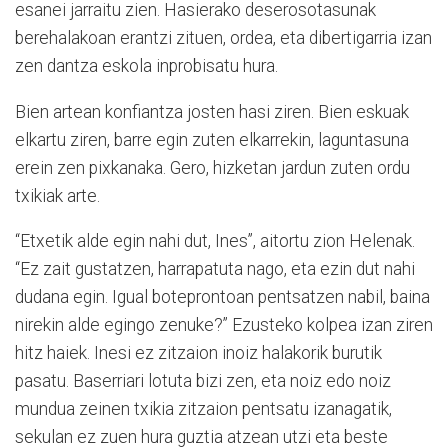
esanei jarraitu zien. Hasierako deserosotasunak
berehalakoan erantzi zituen, ordea, eta dibertigarria izan
zen dantza eskola inprobisatu hura.
Bien artean konfiantza josten hasi ziren. Bien eskuak
elkartu ziren, barre egin zuten elkarrekin, laguntasuna
erein zen pixkanaka. Gero, hizketan jardun zuten ordu
txikiak arte.
“Etxetik alde egin nahi dut, Ines”, aitortu zion Helenak.
“Ez zait gustatzen, harrapatuta nago, eta ezin dut nahi
dudana egin. Igual boteprontoan pentsatzen nabil, baina
nirekin alde egingo zenuke?” Ezusteko kolpea izan ziren
hitz haiek. Inesi ez zitzaion inoiz halakorik burutik
pasatu. Baserriari lotuta bizi zen, eta noiz edo noiz
mundua zeinen txikia zitzaion pentsatu izanagatik,
sekulan ez zuen hura guztia atzean utzi eta beste