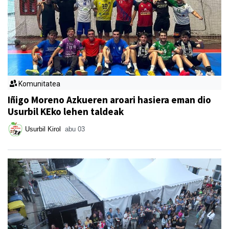
Komunitatea
Iñigo Moreno Azkueren aroari hasiera eman dio
Usurbil KEko lehen taldeak
Usurbil Kirol
abu 03