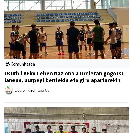
Komunitatea
Usurbil KEko Lehen Nazionala Urnietan gogotsu
lanean, aurpegi berriekin eta giro apartarekin
Usurbil Kirol
abu 05