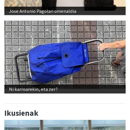
Jose Antonio Pagolari omenaldia
Ni karroarekin, eta zer?
Ikusienak