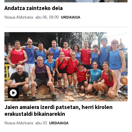
Andatza zaintzeko deia
Noaua Aldizkaria
abu 06, 09:00
URDAIAGA
Jaien amaiera izerdi patsetan, herri kirolen
erakustaldi bikainarekin
Noaua Aldizkaria
abu 03
URDAIAGA