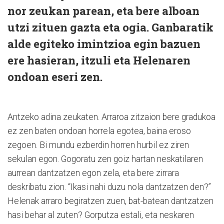
nor zeukan parean, eta bere alboan
utzi zituen gazta eta ogia. Ganbaratik
alde egiteko imintzioa egin bazuen
ere hasieran, itzuli eta Helenaren
ondoan eseri zen.
Antzeko adina zeukaten. Arraroa zitzaion bere gradukoa
ez zen baten ondoan horrela egotea, baina eroso
zegoen. Bi mundu ezberdin horren hurbil ez ziren
sekulan egon. Gogoratu zen goiz hartan neskatilaren
aurrean dantzatzen egon zela, eta bere zirrara
deskribatu zion. “Ikasi nahi duzu nola dantzatzen den?”
Helenak arraro begiratzen zuen, bat-batean dantzatzen
hasi behar al zuten? Gorputza estali, eta neskaren