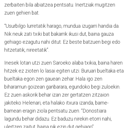
zerbaiten bila abiatzea pentsatu. Inertziak mugitzen
zuen gehien bat.
“Usurbilgo lurretatik harago, mundua izugarri handia da.
Nik neuk zati txiki bat bakarrik ikusi dut, baina gauza
gehiago ezagutu nahi ditut. Ez beste batzuen begi edo
hitzetatik, nireetatik”.
Inesek lotan utzi zuen Saroeko alaba txikia, baina haren
hitzek ez zioten lo lasai egiten utzi. Buruari bueltaka eta
bueltaka egon zen gauean zehar. Hala igo zen
biharamun goizean ganbarara, egundoko begi zuloekin.
Ez zuen askorik behar izan zer gertatzen zitzaion
jakiteko Helenari, eta halako itxura izanda, barne-
barnean eragin ziola pentsatu zuen. “Donostiara
lagundu behar didazu. Ez baduzu nirekin etorri nahi,
ulertzen zaitut, baina nik ezin dut gehiago”.