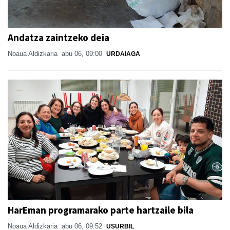
Andatza zaintzeko deia
Noaua Aldizkaria
abu 06, 09:00
URDAIAGA
HarEman programarako parte hartzaile bila
Noaua Aldizkaria
abu 06, 09:52
USURBIL