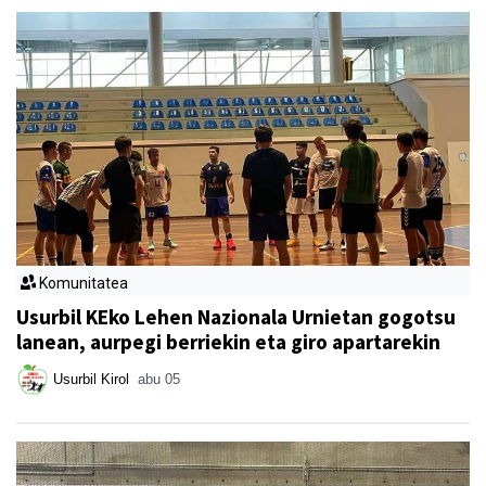
Komunitatea
Usurbil KEko Lehen Nazionala Urnietan gogotsu
lanean, aurpegi berriekin eta giro apartarekin
Usurbil Kirol
abu 05