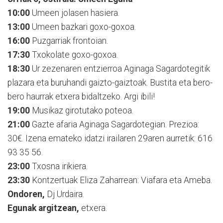
10:00
Umeen jolasen hasiera.
13:00
Umeen bazkari goxo-goxoa.
16:00
Puzgarriak frontoian.
17:30
Txokolate goxo-goxoa.
18:30
Ur zezenaren entzierroa Aginaga Sagardotegitik
plazara eta buruhandi gaizto-gaiztoak. Bustita eta bero-
bero haurrak etxera bidaltzeko. Argi ibili!
19:00
Musikaz girotutako poteoa.
21:00
Gazte afaria Aginaga Sagardotegian. Prezioa:
30€. Izena emateko idatzi irailaren 29aren aurretik: 616
93 35 56.
23:00
Txosna irikiera.
23:30
Kontzertuak Eliza Zaharrean: Viafara eta Ameba.
Ondoren,
Dj Urdaira.
Egunak argitzean,
etxera.