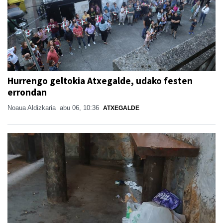
Hurrengo geltokia Atxegalde, udako festen
errondan
Noaua Aldizkaria
abu 06, 10:36
ATXEGALDE