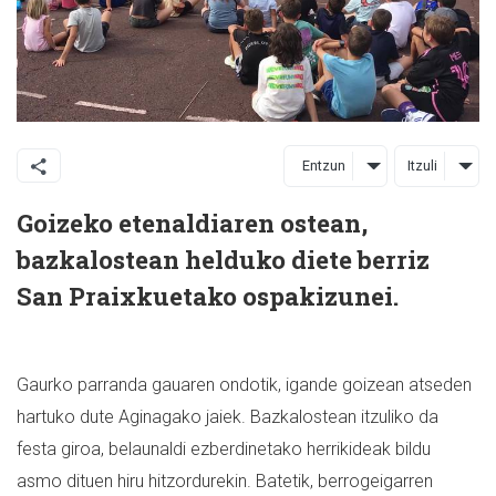
Entzun
Itzuli
Goizeko etenaldiaren ostean,
bazkalostean helduko diete berriz
San Praixkuetako ospakizunei.
Gaurko parranda gauaren ondotik, igande goizean atseden
hartuko dute Aginagako jaiek. Bazkalostean itzuliko da
festa giroa, belaunaldi ezberdinetako herrikideak bildu
asmo dituen hiru hitzordurekin. Batetik, berrogeigarren