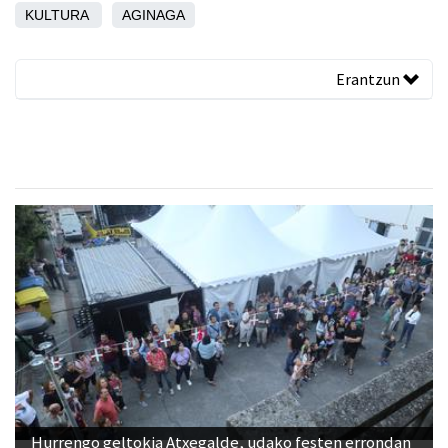
KULTURA
AGINAGA
Erantzun
Hurrengo geltokia Atxegalde, udako festen errondan