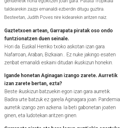
genuenetik hona egokitzen joan gara. Patata Tropikala
taldearekin zazpi emanaldi ezberdin ditugu guztira.
Besteetan, Judith Poves nire kidearekin aritzen naiz.
Gaztetxoen artean, Garrapata piratak oso ondo
funtzionatzen duen seinale.
Hori da. Euskal Herriko txoko askotan izan gara.
Nafarroan, Araban, Bizkaian... Ez nuke jakingo esaten
zenbat emanaldi eskaini ditudan ikuskizun honekin.
Igande honetan Aginagan izango zarete. Aurretik
izan zarete bertan, ezta?
Beste ikuskizun batzuekin egon izan gara aurretik.
Badira urte batzuk ez garela Aginagara joan. Pandemia
aurretik izango zen azkena. Ia beti gabonetan joaten
ginen, eta ludotekan aritzen ginen.