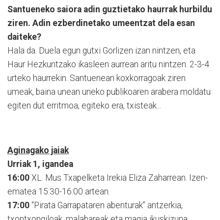
Santueneko saiora adin guztietako haurrak hurbildu
ziren. Adin ezberdinetako umeentzat dela esan
daiteke?
Hala da. Duela egun gutxi Gorlizen izan nintzen, eta
Haur Hezkuntzako ikasleen aurrean aritu nintzen. 2-3-4
urteko haurrekin. Santuenean koxkorragoak ziren
umeak, baina unean uneko publikoaren arabera moldatu
egiten dut erritmoa, egiteko era, txisteak...
Aginagako jaiak
Urriak 1, igandea
16:00
XL. Mus Txapelketa Irekia Eliza Zaharrean. Izen-
ematea 15:30-16:00 artean.
17:00
“Pirata Garrapataren abenturak” antzerkia,
txontxongiloak, malabareak eta magia ikuskizuna