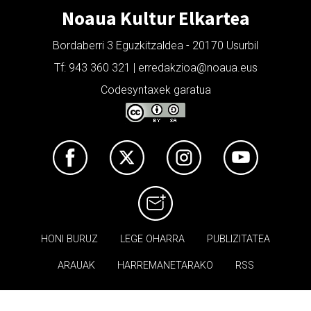
Noaua Kultur Elkartea
Bordaberri 3 Eguzkitzaldea - 20170 Usurbil
Tf: 943 360 321 | erredakzioa@noaua.eus
Codesyntaxek garatua
HONI BURUZ
LEGE OHARRA
PUBLIZITATEA
ARAUAK
HARREMANETARAKO
RSS