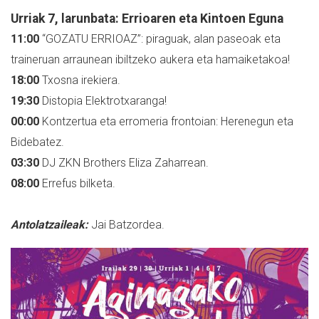
Urriak 7, larunbata: Errioaren eta Kintoen Eguna
11:00
“GOZATU ERRIOAZ”: piraguak, alan paseoak eta
traineruan arraunean ibiltzeko aukera eta hamaiketakoa!
18:00
Txosna irekiera.
19:30
Distopia Elektrotxaranga!
00:00
Kontzertua eta erromeria frontoian: Herenegun eta
Bidebatez.
03:30
DJ ZKN Brothers Eliza Zaharrean.
08:00
Errefus bilketa.
Antolatzaileak:
Jai Batzordea.