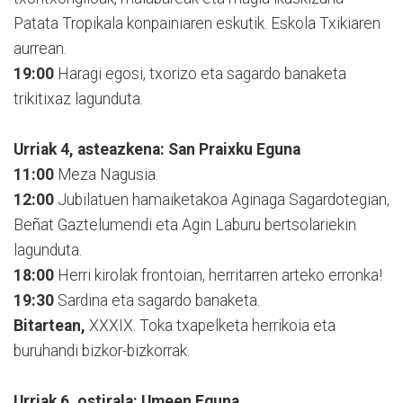
Patata Tropikala konpainiaren eskutik. Eskola Txikiaren
aurrean.
19:00
Haragi egosi, txorizo eta sagardo banaketa
trikitixaz lagunduta.
Urriak 4, asteazkena: San Praixku Eguna
11:00
Meza Nagusia.
12:00
Jubilatuen hamaiketakoa Aginaga Sagardotegian,
Beñat Gaztelumendi eta Agin Laburu bertsolariekin
lagunduta.
18:00
Herri kirolak frontoian, herritarren arteko erronka!
19:30
Sardina eta sagardo banaketa.
Bitartean,
XXXIX. Toka txapelketa herrikoia eta
buruhandi bizkor-bizkorrak.
Urriak 6, ostirala: Umeen Eguna