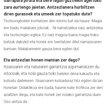
Garrapata pirata eta bere lagun guztiekin agertuko
zara aurtengo jaietan. Antzezlanera hurbiltzen
diren gurasoek eta umeek zer topatuko dute?
Txotxongiloekin kontatzen den istorio bat da hauxe. Magia
ere badu, malabare jokoak... Ni narratzailea naiz, antzezlea
eta txotxongilo-egilea. Ez naiz magoa baina magia truko
batzuk dakizkit eta horiek ere txertatzen ditut narrazioaren
barruan.
Malabareekin gauza bera egiten dut.
Eta antzezlan honen mamian zer dago?
Itsasoaren eta naturaren garrantzia azpimarratzen du
istorioak, eta nola gauza txiki
batekin dena kakaztu eta
kutsatu daitekeen. Itsasoaren kutsaduraz hitz egiten da lan
honetan. Didaktikoa ere bada; haurrei kate trofikoa zer den
azaltzen diegu, eta kate honek zer nolako garrantzia duen.
Oso anitza da.