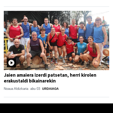
Jaien amaiera izerdi patsetan, herri kirolen
erakustaldi bikainarekin
Noaua Aldizkaria
abu 03
URDAIAGA