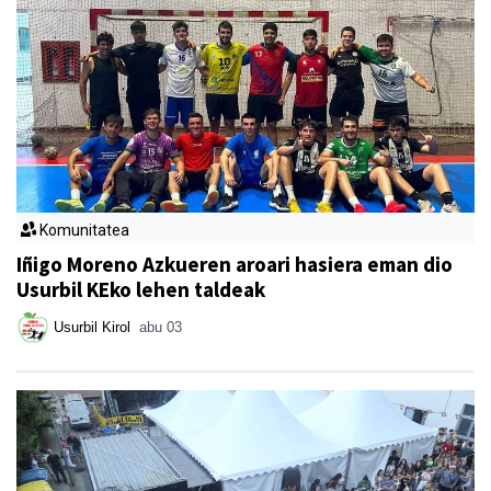
Komunitatea
Iñigo Moreno Azkueren aroari hasiera eman dio
Usurbil KEko lehen taldeak
Usurbil Kirol
abu 03