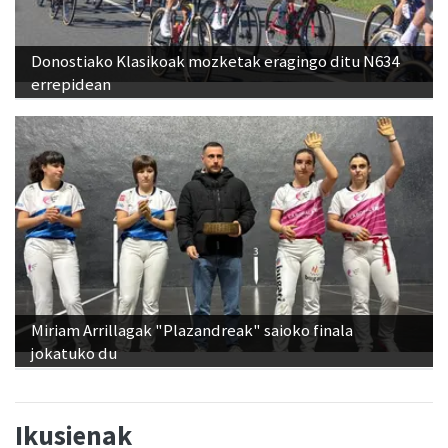
Donostiako Klasikoak mozketak eragingo ditu N634
errepidean
Miriam Arrillagak "Plazandreak" saioko finala
jokatuko du
Ikusienak