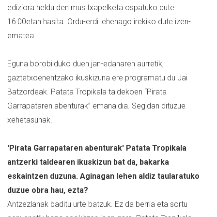
ediziora heldu den mus txapelketa ospatuko dute
16:00etan hasita. Ordu-erdi lehenago irekiko dute izen-
ematea.
Eguna borobilduko duen jan-edanaren aurretik,
gaztetxoenentzako ikuskizuna ere programatu du Jai
Batzordeak.
Patata Tropikala taldekoen “Pirata
Garrapataren abenturak” emanaldia. Segidan dituzue
xehetasunak.
'Pirata Garrapataren abenturak' Patata Tropikala
antzerki taldearen ikuskizun bat da, bakarka
eskaintzen duzuna. Aginagan lehen aldiz taularatuko
duzue obra hau, ezta?
Antzezlanak baditu urte batzuk. Ez da berria eta sortu