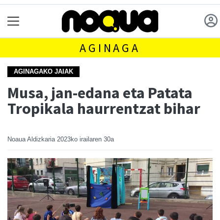
AGINAGA
AGINAGAKO JAIAK
Musa, jan-edana eta Patata
Tropikala haurrentzat bihar
Noaua Aldizkaria
2023ko irailaren 30a