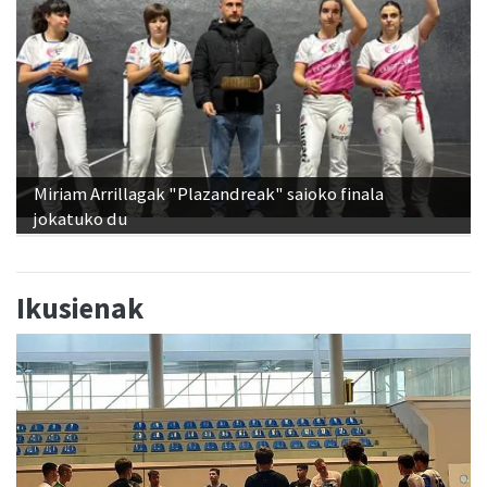
Miriam Arrillagak "Plazandreak" saioko finala
jokatuko du
Ikusienak