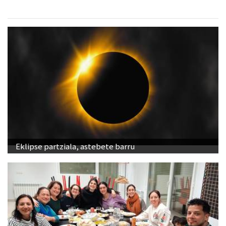
Eklipse partziala, astebete barru