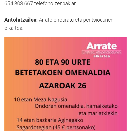
654 308 667 telefono zenbakian.
Antolatzailea:
Arrate erretiratu eta pentsiodunen
elkartea.