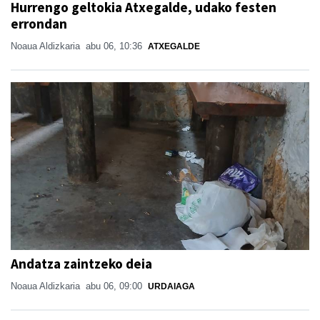
Hurrengo geltokia Atxegalde, udako festen
errondan
Noaua Aldizkaria
abu 06, 10:36
ATXEGALDE
Andatza zaintzeko deia
Noaua Aldizkaria
abu 06, 09:00
URDAIAGA