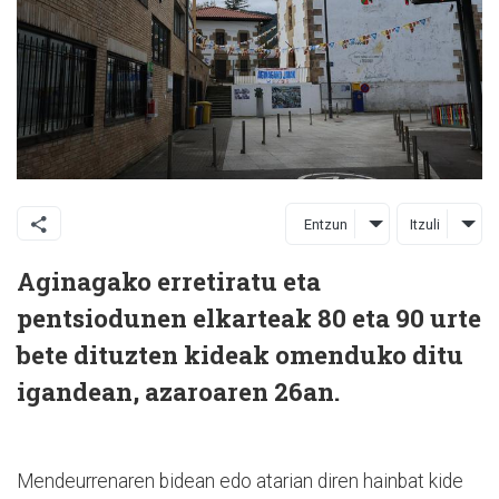
Entzun
Itzuli
Aginagako erretiratu eta
pentsiodunen elkarteak 80 eta 90 urte
bete dituzten kideak omenduko ditu
igandean, azaroaren 26an.
Mendeurrenaren bidean edo atarian diren hainbat kide