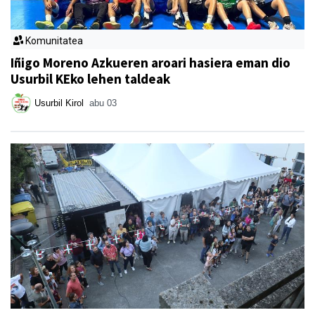
Komunitatea
Iñigo Moreno Azkueren aroari hasiera eman dio
Usurbil KEko lehen taldeak
Usurbil Kirol
abu 03