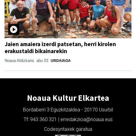
Jaien amaiera izerdi patsetan, herri kirolen
erakustaldi bikainarekin
Noaua Aldizkaria
abu 03
URDAIAGA
Noaua Kultur Elkartea
Bordaberri 3 Eguzkitzaldea - 20170 Usurbil
Tf: 943 360 321 | erredakzioa@noaua.eus
Codesyntaxek garatua