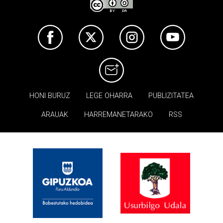
HONI BURUZ
LEGE OHARRA
PUBLIZITATEA
ARAUAK
HARREMANETARAKO
RSS