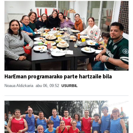
HarEman programarako parte hartzaile bila
Noaua Aldizkaria
abu 06, 09:52
USURBIL