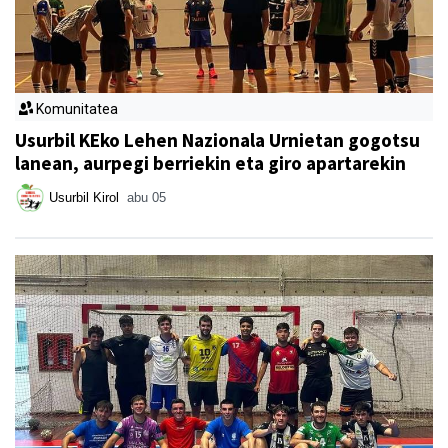
Komunitatea
Usurbil KEko Lehen Nazionala Urnietan gogotsu
lanean, aurpegi berriekin eta giro apartarekin
Usurbil Kirol
abu 05