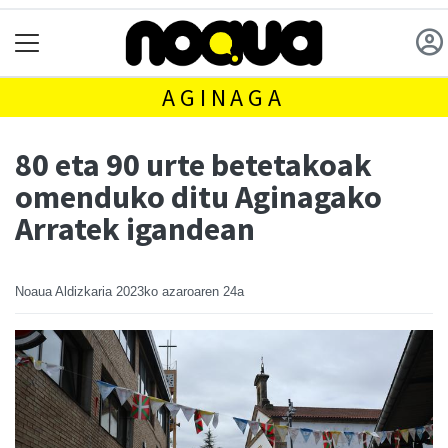
AGINAGA
80 eta 90 urte betetakoak
omenduko ditu Aginagako
Arratek igandean
Noaua Aldizkaria
2023ko azaroaren 24a