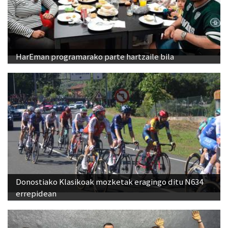
HarEman programarako parte hartzaile bila
Donostiako Klasikoak mozketak eragingo ditu N634
errepidean