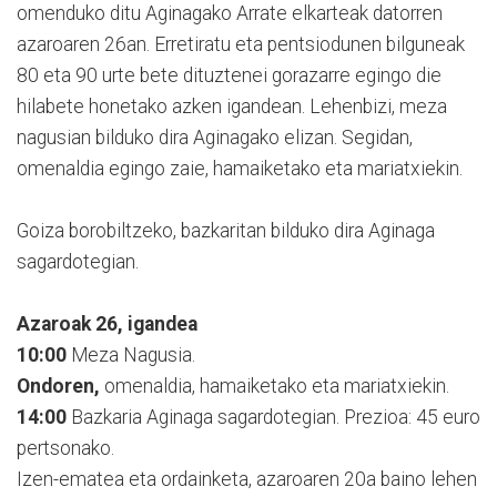
omenduko ditu Aginagako Arrate elkarteak datorren
azaroaren 26an. Erretiratu eta pentsiodunen bilguneak
80 eta 90 urte bete dituztenei gorazarre egingo die
hilabete honetako azken igandean. Lehenbizi, meza
nagusian bilduko dira Aginagako elizan. Segidan,
omenaldia egingo zaie, hamaiketako eta mariatxiekin.
Goiza borobiltzeko, bazkaritan bilduko dira Aginaga
sagardotegian.
Azaroak 26, igandea
10:00
Meza Nagusia.
Ondoren,
omenaldia, hamaiketako eta mariatxiekin.
14:00
Bazkaria Aginaga sagardotegian. Prezioa: 45 euro
pertsonako.
Izen-ematea eta ordainketa, azaroaren 20a baino lehen