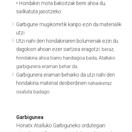
• Hondakin mota bakoitzak bere ahoa du,
sailkatuta jasotzeko.
Garbigune mugikorretik kanpo ezin da materialik
utzi.
Utzi nahi den hondakinaren bolumenak ezin du
dagokion ahoan ezer sartzea eragotzi:
beraz,
hondakina ahoa baino handiagoa bada, Atalluko
garbigunera eraman behar da.
Garbigunera eraman beharko da utzi nahi den
hondakina material desberdinen
nahasketaz
osatuta badago.
Garbigunea
Honatx Atalluko Garbiguneko ordutegiari: