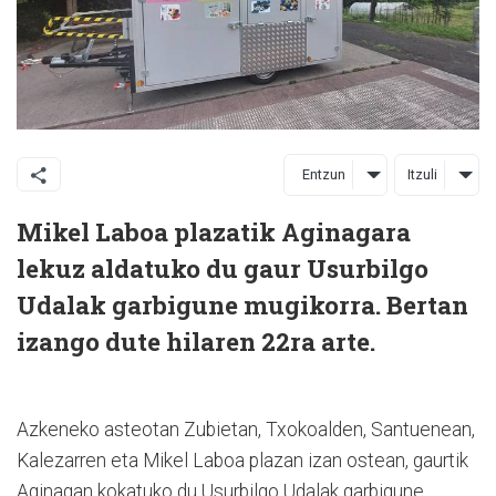
Entzun
Itzuli
Mikel Laboa plazatik Aginagara
lekuz aldatuko du gaur Usurbilgo
Udalak garbigune mugikorra. Bertan
izango dute hilaren 22ra arte.
Azkeneko asteotan Zubietan, Txokoalden, Santuenean,
Kalezarren eta Mikel Laboa plazan izan ostean, gaurtik
Aginagan kokatuko du Usurbilgo Udalak garbigune