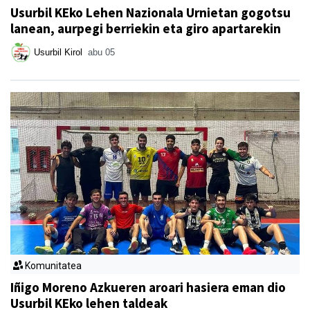
Usurbil KEko Lehen Nazionala Urnietan gogotsu
lanean, aurpegi berriekin eta giro apartarekin
Usurbil Kirol
abu 05
Komunitatea
Iñigo Moreno Azkueren aroari hasiera eman dio
Usurbil KEko lehen taldeak