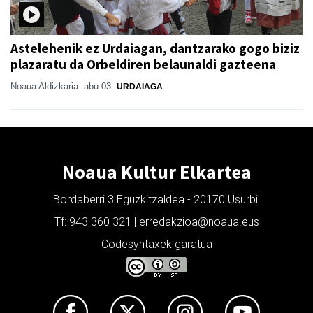
Astelehenik ez Urdaiagan, dantzarako gogo biziz
plazaratu da Orbeldiren belaunaldi gazteena
Noaua Aldizkaria
abu 03
URDAIAGA
Noaua Kultur Elkartea
Bordaberri 3 Eguzkitzaldea - 20170 Usurbil
Tf: 943 360 321 | erredakzioa@noaua.eus
Codesyntaxek garatua