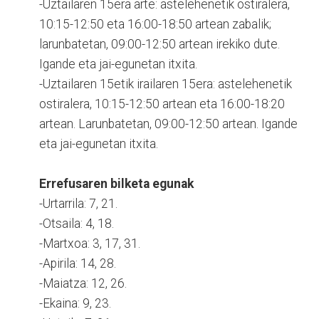
-Uztailaren 15era arte: astelehenetik ostiralera,
10:15-12:50 eta 16:00-18:50 artean zabalik;
larunbatetan, 09:00-12:50 artean irekiko dute.
Igande eta jai-egunetan itxita.
-Uztailaren 15etik irailaren 15era: astelehenetik
ostiralera, 10:15-12:50 artean eta 16:00-18:20
artean. Larunbatetan, 09:00-12:50 artean. Igande
eta jai-egunetan itxita.
Errefusaren bilketa egunak
-Urtarrila: 7, 21.
-Otsaila: 4, 18.
-Martxoa: 3, 17, 31.
-Apirila: 14, 28.
-Maiatza: 12, 26.
-Ekaina: 9, 23.