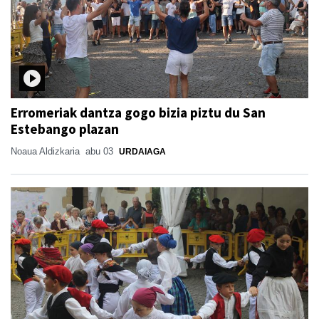
Erromeriak dantza gogo bizia piztu du San
Estebango plazan
Noaua Aldizkaria
abu 03
URDAIAGA