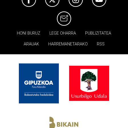
HONI BURUZ
LEGE OHARRA
PUBLIZITATEA
ARAUAK
HARREMANETARAKO
RSS