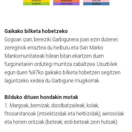
Gaikako bilketa hobetzeko
Gogoan izan, bereziki Garbigunera joan ezin dutenei
zereginok erraztea du helburu eta San Marko
Mankomunitateak hilean bitan ekartzen duen
furgonetaren ordutegi murritza zabaltzea. Usurbilek
egun duen %87ko gaikako bilketa hobetzen segitzen
laguntzeko xedea du Garbigune mugikorrak.
Bilduko dituen hondakin motak
1. Margoak, bernizak, disolbatzaileak, kolak,
fitosanitarioak (intsektizidak eta herbizidak), aerosolak
eta horien ontziak (beteak, erdi-beteak zein hutsak).