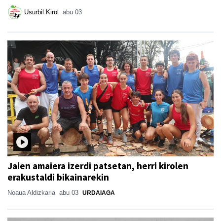
Usurbil Kirol
abu 03
Jaien amaiera izerdi patsetan, herri kirolen
erakustaldi bikainarekin
Noaua Aldizkaria
abu 03
URDAIAGA