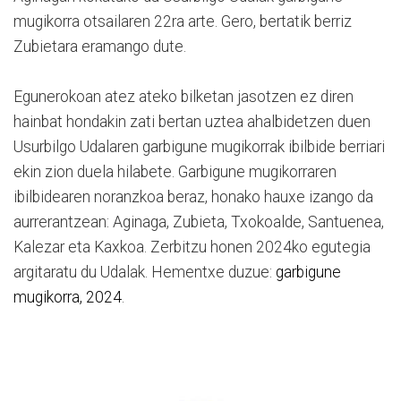
mugikorra otsailaren 22ra arte. Gero, bertatik berriz
Zubietara eramango dute.
Egunerokoan atez ateko bilketan jasotzen ez diren
hainbat hondakin zati bertan uztea ahalbidetzen duen
Usurbilgo Udalaren garbigune mugikorrak ibilbide berriari
ekin zion duela hilabete. Garbigune mugikorraren
ibilbidearen noranzkoa beraz, honako hauxe izango da
aurrerantzean: Aginaga, Zubieta, Txokoalde, Santuenea,
Kalezar eta Kaxkoa. Zerbitzu honen 2024ko egutegia
argitaratu du Udalak. Hementxe duzue:
garbigune
mugikorra, 2024
.