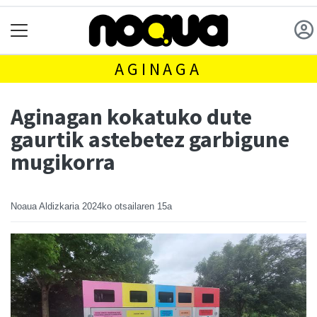
AGINAGA
Aginagan kokatuko dute
gaurtik astebetez garbigune
mugikorra
Noaua Aldizkaria
2024ko otsailaren 15a