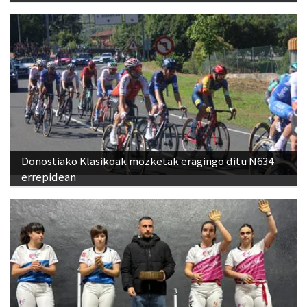
Donostiako Klasikoak mozketak eragingo ditu N634
errepidean