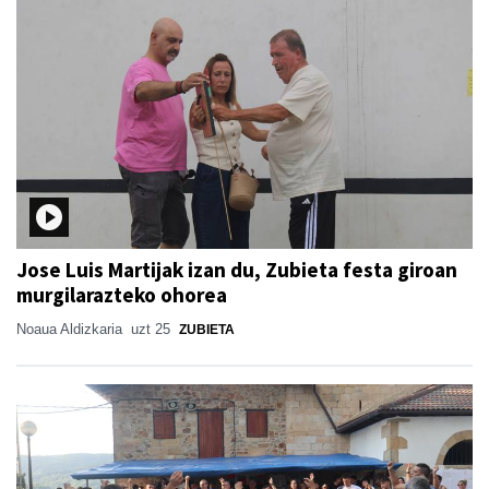
Jose Luis Martijak izan du, Zubieta festa giroan
murgilarazteko ohorea
Noaua Aldizkaria
uzt 25
ZUBIETA