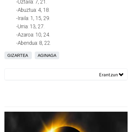
-Uztaila: 7, 21.
-Abuztua: 4, 18.
-Iraila: 1, 15, 29.
-Urria: 13, 27.
-Azaroa: 10, 24.
-Abendua: 8, 22.
GIZARTEA
AGINAGA
Erantzun