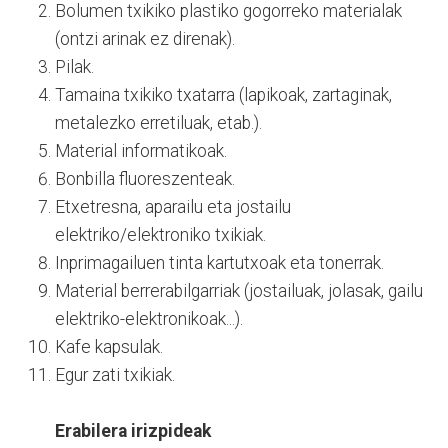
Bolumen txikiko plastiko gogorreko materialak
(ontzi arinak ez direnak).
Pilak.
Tamaina txikiko txatarra (lapikoak, zartaginak,
metalezko erretiluak, etab.).
Material informatikoak.
Bonbilla fluoreszenteak.
Etxetresna, aparailu eta jostailu
elektriko/elektroniko txikiak.
Inprimagailuen tinta kartutxoak eta tonerrak.
Material berrerabilgarriak (jostailuak, jolasak, gailu
elektriko-elektronikoak...).
Kafe kapsulak.
Egur zati txikiak.
Erabilera irizpideak