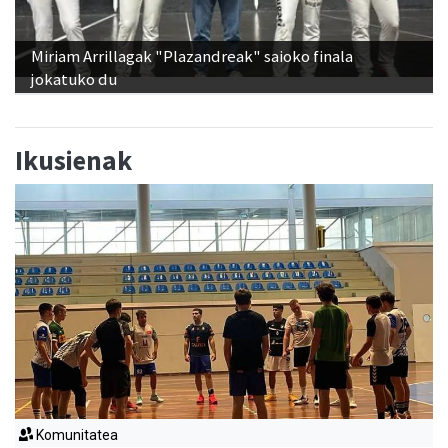
Miriam Arrillagak "Plazandreak" saioko finala
jokatuko du
Ikusienak
Komunitatea