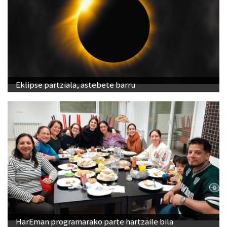
Eklipse partziala, astebete barru
HarEman programarako parte hartzaile bila