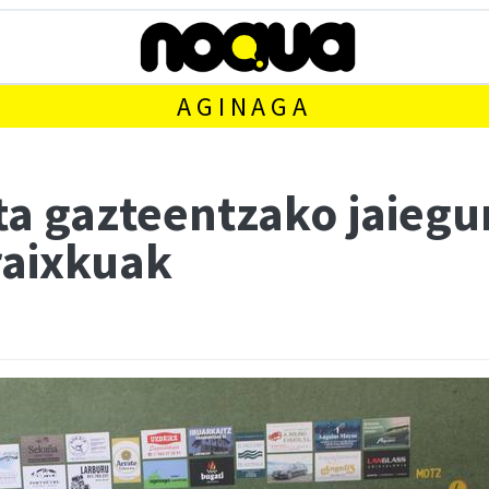
AGINAGA
ta gazteentzako jaiegu
raixkuak