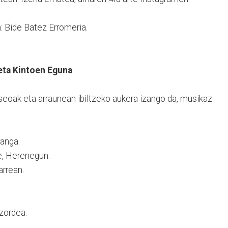
: Bide Batez Erromeria.
 eta Kintoen Eguna
aseoak eta arraunean ibiltzeko aukera izango da, musikaz
ranga.
e, Herenegun.
rrean.
zordea.