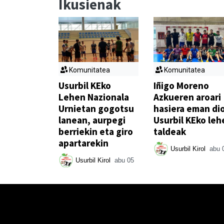
Ikusienak
Komunitatea
Komunitatea
Usurbil KEko
Iñigo Moreno
Lehen Nazionala
Azkueren aroari
Urnietan gogotsu
hasiera eman di
lanean, aurpegi
Usurbil KEko leh
berriekin eta giro
taldeak
apartarekin
Usurbil Kirol
abu 
Usurbil Kirol
abu 05