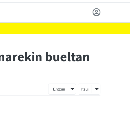
narekin bueltan
Entzun
Itzuli