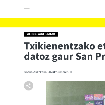
AGINAGAKO JAIAK
Txikienentzako e
datoz gaur San P
Noaua Aldizkaria
2024ko urriaren 11