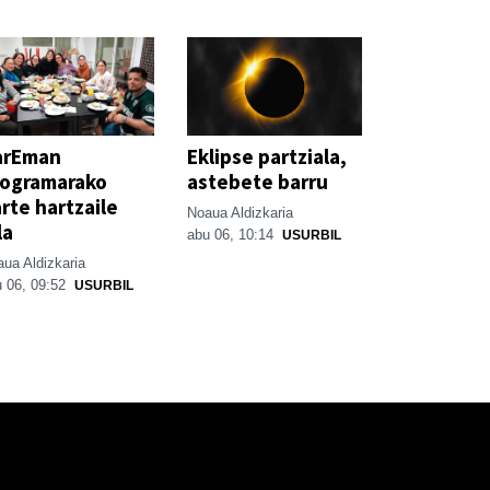
arEman
Eklipse partziala,
rogramarako
astebete barru
rte hartzaile
Noaua Aldizkaria
la
abu 06, 10:14
USURBIL
ua Aldizkaria
 06, 09:52
USURBIL