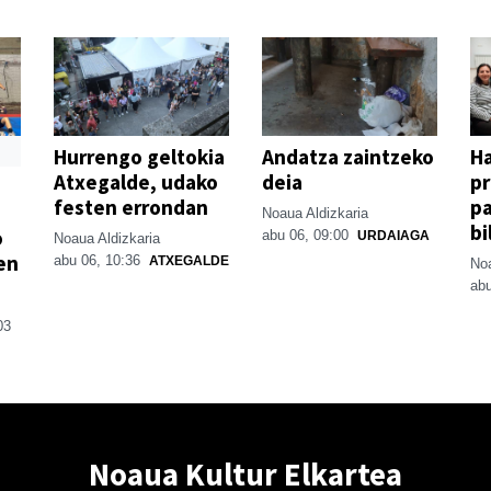
Hurrengo geltokia
Andatza zaintzeko
H
Atxegalde, udako
deia
p
festen errondan
pa
Noaua Aldizkaria
bi
o
abu 06, 09:00
URDAIAGA
Noaua Aldizkaria
en
abu 06, 10:36
ATXEGALDE
Noa
abu
03
Noaua Kultur Elkartea