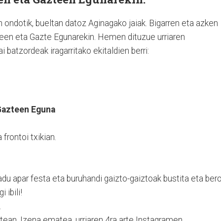
ondotik, bueltan datoz Aginagako jaiak. Bigarren eta azken
meen eta Gazte Egunarekin. Hemen dituzue urriaren
batzordeak iragarritako ekitaldien berri:
 Gazteen Eguna
rontoi txikian.
du apar festa eta buruhandi gaizto-gaiztoak bustita eta bero
 ibili!
.
rtean. Izena ematea, urriaren 4ra arte Instagramen.