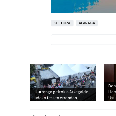
KULTURA
AGINAGA
Don
Hurrengo geltokia Atxegalde,
Ham
udako festen errondan
Usu