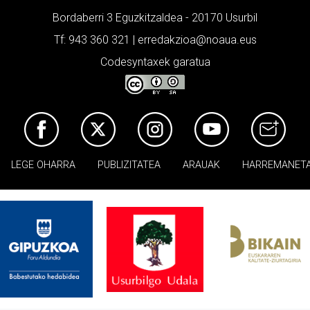
Bordaberri 3 Eguzkitzaldea - 20170 Usurbil
Tf: 943 360 321 | erredakzioa@noaua.eus
Codesyntaxek garatua
LEGE OHARRA
PUBLIZITATEA
ARAUAK
HARREMANET