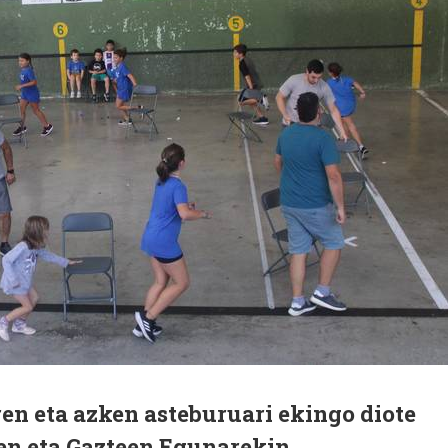
en eta azken asteburuari ekingo diote
en eta Gazteen Egunarekin.