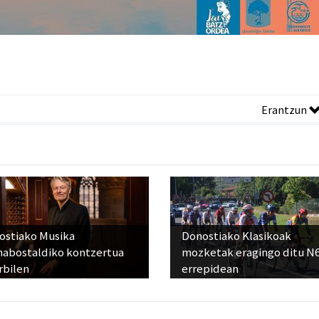
Erantzun
ostiako Musika
Donostiako Klasikoak
abostaldiko kontzertua
mozketak eragingo ditu N
rbilen
errepidean