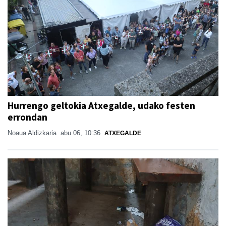
Hurrengo geltokia Atxegalde, udako festen
errondan
Noaua Aldizkaria
abu 06, 10:36
ATXEGALDE