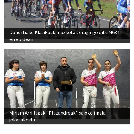
Donostiako Klasikoak mozketak eragingo ditu N634
errepidean
Miriam Arrillagak "Plazandreak" saioko finala
jokatuko du