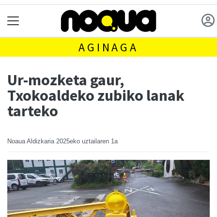
AGINAGA
Ur-mozketa gaur,
Txokoaldeko zubiko lanak
tarteko
Noaua Aldizkaria
2025eko uztailaren 1a