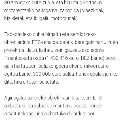
30 zm igoko dute zubia, eta hiru mugikortasun
motarentzako baliogarria izango da (oinezkoak,
bizikletak eta ibilgailu motordunak).
Txokoaldeko zubia birgaitu eta sendotzeko
obren ardura ETS-rena da, osorik: bere gain hartu zuen
proiektua idatzi, lizitatu zein gauzatzeko ardura.
Finantzaketa osoa (1.432.416 euro, BEZ barne) bere
gain hartu zuen, balizko igoera ekonomikoei aurre
egitea barne, 300.000 euro salbu: horiek udalak jarriko
ditu, hiru urtetan banatuta.
Aginagako tuneleko obrek iraun bitartean, ETS
arduratuko da zubiaren mantenu osoaz; horiek
amaitutakoan, udalak hartuko du ardura hori.