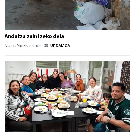
Andatza zaintzeko deia
Noaua Aldizkaria
abu 06
URDAIAGA