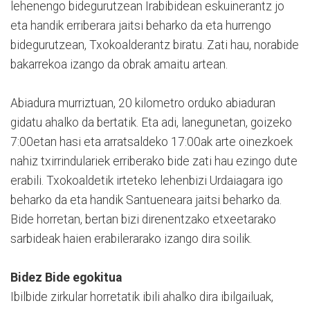
lehenengo bidegurutzean Irabibidean eskuinerantz jo
eta handik erriberara jaitsi beharko da eta hurrengo
bidegurutzean, Txokoalderantz biratu. Zati hau, norabide
bakarrekoa izango da obrak amaitu artean.
Abiadura murriztuan, 20 kilometro orduko abiaduran
gidatu ahalko da bertatik. Eta adi, lanegunetan, goizeko
7:00etan hasi eta arratsaldeko 17:00ak arte oinezkoek
nahiz txirrindulariek erriberako bide zati hau ezingo dute
erabili. Txokoaldetik irteteko lehenbizi Urdaiagara igo
beharko da eta handik Santueneara jaitsi beharko da.
Bide horretan, bertan bizi direnentzako etxeetarako
sarbideak haien erabilerarako izango dira soilik.
Bidez Bide egokitua
Ibilbide zirkular horretatik ibili ahalko dira ibilgailuak,