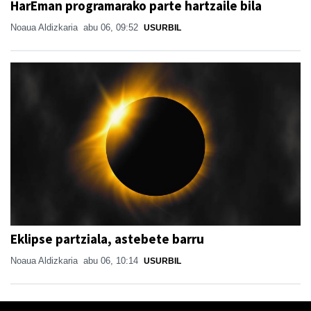
HarEman programarako parte hartzaile bila
Noaua Aldizkaria
abu 06, 09:52
USURBIL
Eklipse partziala, astebete barru
Noaua Aldizkaria
abu 06, 10:14
USURBIL