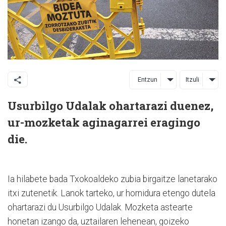
Entzun
Itzuli
Usurbilgo Udalak ohartarazi duenez,
ur-mozketak aginagarrei eragingo
die.
Ia hilabete bada Txokoaldeko zubia birgaitze lanetarako
itxi zutenetik. Lanok tarteko, ur hornidura etengo dutela
ohartarazi du Usurbilgo Udalak. Mozketa astearte
honetan izango da, uztailaren lehenean, goizeko