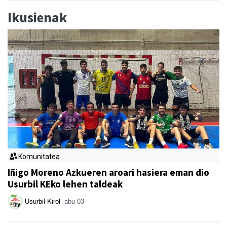
Ikusienak
Komunitatea
Iñigo Moreno Azkueren aroari hasiera eman dio
Usurbil KEko lehen taldeak
Usurbil Kirol
abu 03