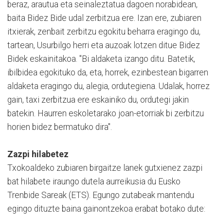
beraz, arautua eta seinaleztatua dagoen norabidean,
baita Bidez Bide udal zerbitzua ere. Izan ere, zubiaren
itxierak, zenbait zerbitzu egokitu beharra eragingo du,
tartean, Usurbilgo herri eta auzoak lotzen ditue Bidez
Bidek eskainitakoa. "Bi aldaketa izango ditu. Batetik,
ibilbidea egokituko da, eta, horrek, ezinbestean bigarren
aldaketa eragingo du, alegia, ordutegiena. Udalak, horrez
gain, taxi zerbitzua ere eskainiko du, ordutegi jakin
batekin. Haurren eskoletarako joan-etorriak bi zerbitzu
horien bidez bermatuko dira".
Zazpi hilabetez
Txokoaldeko zubiaren birgaitze lanek gutxienez zazpi
bat hilabete iraungo dutela aurreikusia du Eusko
Trenbide Sareak (ETS). Egungo zutabeak mantendu
egingo dituzte baina gainontzekoa erabat botako dute: