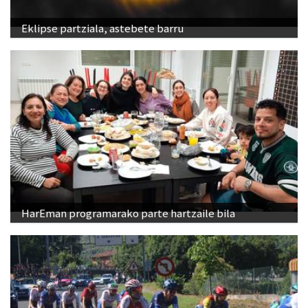
Eklipse partziala, astebete barru
HarEman programarako parte hartzaile bila