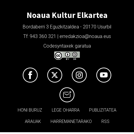
Noaua Kultur Elkartea
Bordaberri 3 Eguzkitzaldea - 20170 Usurbil
Tf: 943 360 321 | erredakzioa@noaua.eus
Codesyntaxek garatua
HONI BURUZ
LEGE OHARRA
PUBLIZITATEA
ARAUAK
HARREMANETARAKO
RSS