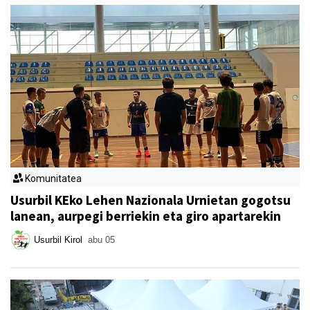
Komunitatea
Usurbil KEko Lehen Nazionala Urnietan gogotsu
lanean, aurpegi berriekin eta giro apartarekin
Usurbil Kirol
abu 05