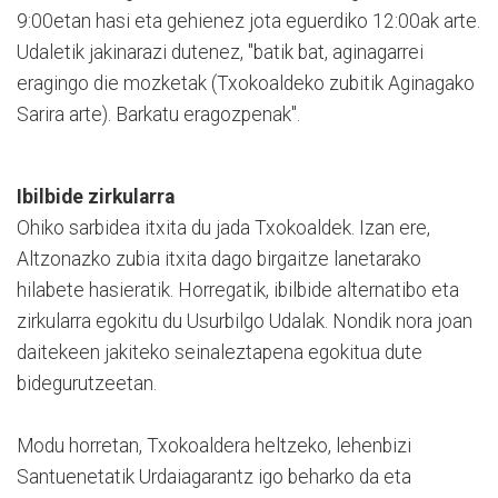
9:00etan hasi eta gehienez jota eguerdiko 12:00ak arte.
Udaletik jakinarazi dutenez, "batik bat, aginagarrei
eragingo die mozketak (Txokoaldeko zubitik Aginagako
Sarira arte). Barkatu eragozpenak".
Ibilbide zirkularra
Ohiko sarbidea itxita du jada Txokoaldek. Izan ere,
Altzonazko zubia itxita dago birgaitze lanetarako
hilabete hasieratik. Horregatik, ibilbide alternatibo eta
zirkularra egokitu du Usurbilgo Udalak. Nondik nora joan
daitekeen jakiteko seinaleztapena egokitua dute
bidegurutzeetan.
Modu horretan, Txokoaldera heltzeko, lehenbizi
Santuenetatik Urdaiagarantz igo beharko da eta