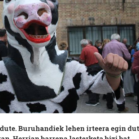
 dute. Buruhandiek lehen irteera egin du
an. Herrian barrena lasterketa bizi bat