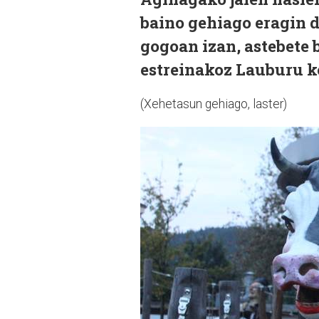
baino gehiago eragin d
gogoan izan, astebete 
estreinakoz Lauburu k
(Xehetasun gehiago, laster)