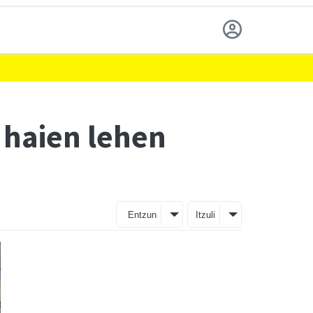
 haien lehen
Entzun
Itzuli