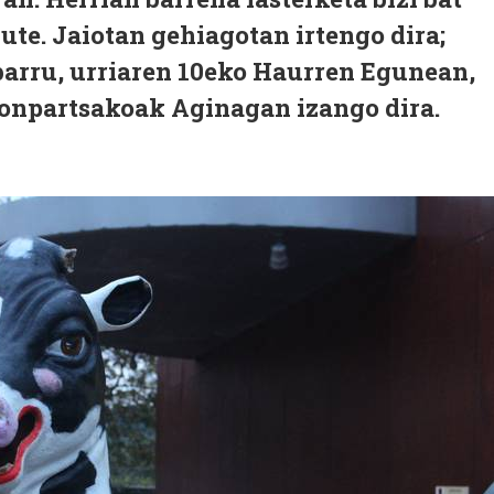
ute. Jaiotan gehiagotan irtengo dira;
barru, urriaren 10eko Haurren Egunean,
onpartsakoak Aginagan izango dira.