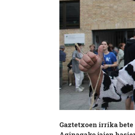
Gaztetxoen irrika bete
Aginagako jaien hasier