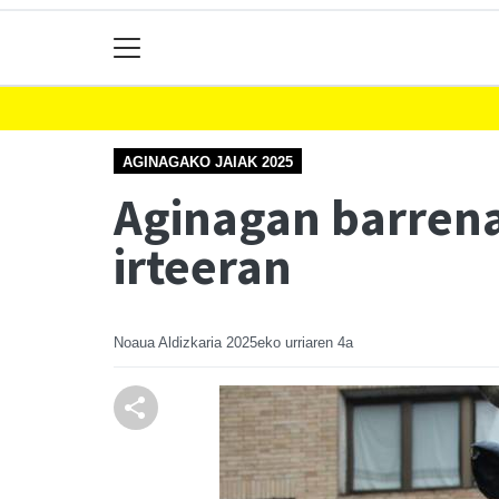
AGINAGAKO JAIAK 2025
Aginagan barrena 
irteeran
Noaua Aldizkaria
2025eko urriaren 4a