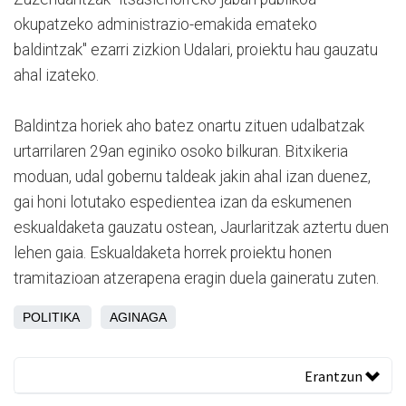
okupatzeko administrazio-emakida emateko
baldintzak" ezarri zizkion Udalari, proiektu hau gauzatu
ahal izateko.
Baldintza horiek aho batez onartu zituen udalbatzak
urtarrilaren 29an eginiko osoko bilkuran. Bitxikeria
moduan, udal gobernu taldeak jakin ahal izan duenez,
gai honi lotutako espedientea izan da eskumenen
eskualdaketa gauzatu ostean, Jaurlaritzak aztertu duen
lehen gaia. Eskualdaketa horrek proiektu honen
tramitazioan atzerapena eragin duela gaineratu zuten.
POLITIKA
AGINAGA
Erantzun