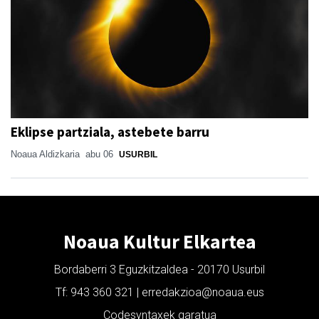
Eklipse partziala, astebete barru
Noaua Aldizkaria
abu 06
USURBIL
Noaua Kultur Elkartea
Bordaberri 3 Eguzkitzaldea - 20170 Usurbil
Tf: 943 360 321 | erredakzioa@noaua.eus
Codesyntaxek garatua