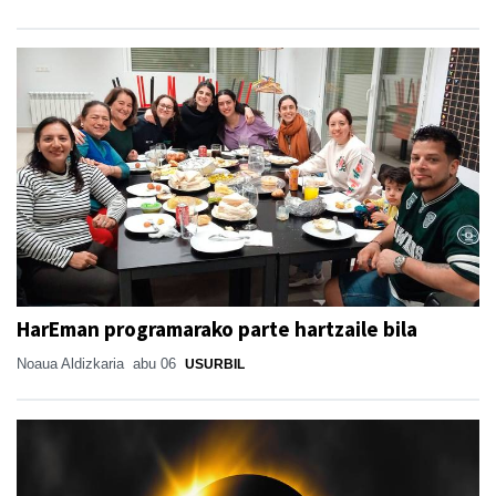
HarEman programarako parte hartzaile bila
Noaua Aldizkaria
abu 06
USURBIL