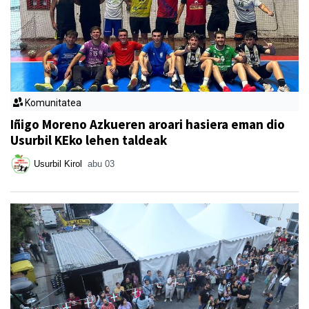
Komunitatea
Iñigo Moreno Azkueren aroari hasiera eman dio
Usurbil KEko lehen taldeak
Usurbil Kirol
abu 03