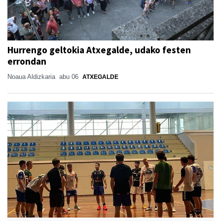
Hurrengo geltokia Atxegalde, udako festen
errondan
Noaua Aldizkaria
abu 06
ATXEGALDE