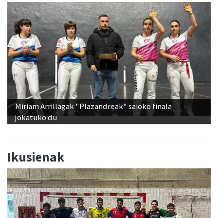
Miriam Arrillagak "Plazandreak" saioko finala
jokatuko du
Ikusienak