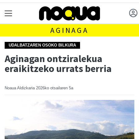
AGINAGA
UDALBATZAREN OSOKO BILKURA
Aginagan ontziralekua
eraikitzeko urrats berria
Noaua Aldizkaria
2026ko otsailaren 5a