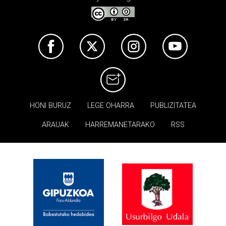
HONI BURUZ
LEGE OHARRA
PUBLIZITATEA
ARAUAK
HARREMANETARAKO
RSS