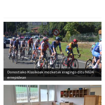
Donostiako Klasikoak mozketak eragingo ditu N634
errepidean