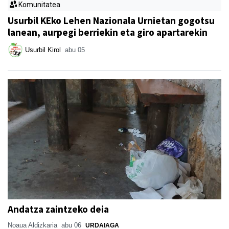
Komunitatea
Usurbil KEko Lehen Nazionala Urnietan gogotsu
lanean, aurpegi berriekin eta giro apartarekin
Usurbil Kirol
abu 05
Andatza zaintzeko deia
Noaua Aldizkaria
abu 06
URDAIAGA