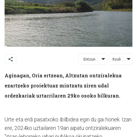
Entzun
Itzuli
Aginagan, Oria ertzean, Altxutan ontziralekua
ezartzeko proiektuaz mintzatu ziren udal
ordezkariak urtarrilaren 29ko osoko bilkuran.
Urte eta erdi pasatxoko ibilbidea egin du gai honek. Izan
ere, 2024ko uztailaren 19an aipatu ontziralekuaren
"itsas-lehorreko jabari publikoa okupatzeko