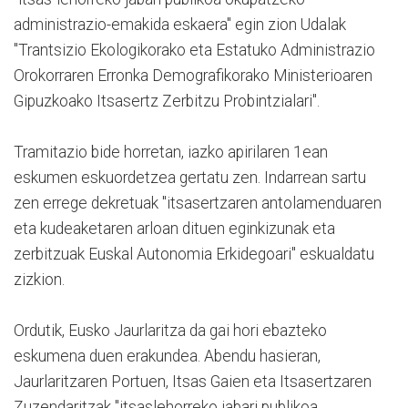
administrazio-emakida eskaera" egin zion Udalak
"Trantsizio Ekologikorako eta Estatuko Administrazio
Orokorraren Erronka Demografikorako Ministerioaren
Gipuzkoako Itsasertz Zerbitzu Probintzialari".
Tramitazio bide horretan, iazko apirilaren 1ean
eskumen eskuordetzea gertatu zen. Indarrean sartu
zen errege dekretuak "itsasertzaren antolamenduaren
eta kudeaketaren arloan dituen eginkizunak eta
zerbitzuak Euskal Autonomia Erkidegoari" eskualdatu
zizkion.
Ordutik, Eusko Jaurlaritza da gai hori ebazteko
eskumena duen erakundea. Abendu hasieran,
Jaurlaritzaren Portuen, Itsas Gaien eta Itsasertzaren
Zuzendaritzak "itsaslehorreko jabari publikoa