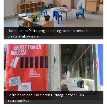
Haur eskola Partzuergoan integratzeko beste bi
urrats erabakigarri
Lerro berri bat, Udalaren Dirulaguntzen Plan
Estrategikoan