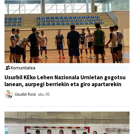
Komunitatea
Usurbil KEko Lehen Nazionala Urnietan gogotsu
lanean, aurpegi berriekin eta giro apartarekin
Usurbil Kirol
abu 05