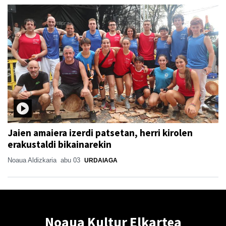
Jaien amaiera izerdi patsetan, herri kirolen
erakustaldi bikainarekin
Noaua Aldizkaria
abu 03
URDAIAGA
Noaua Kultur Elkartea