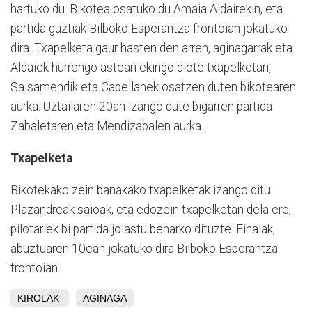
hartuko du. Bikotea osatuko du Amaia Aldairekin, eta
partida guztiak Bilboko Esperantza frontoian jokatuko
dira. Txapelketa gaur hasten den arren, aginagarrak eta
Aldaiek hurrengo astean ekingo diote txapelketari,
Salsamendik eta Capellanek osatzen duten bikotearen
aurka. Uztailaren 20an izango dute bigarren partida
Zabaletaren eta Mendizabalen aurka.
Txapelketa
Bikotekako zein banakako txapelketak izango ditu
Plazandreak saioak, eta edozein txapelketan dela ere,
pilotariek bi partida jolastu beharko dituzte. Finalak,
abuztuaren 10ean jokatuko dira Bilboko Esperantza
frontoian.
KIROLAK
AGINAGA