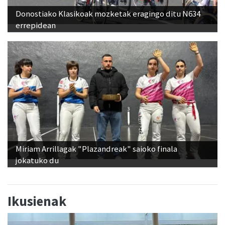
Donostiako Klasikoak mozketak eragingo ditu N634
errepidean
Miriam Arrillagak "Plazandreak" saioko finala
jokatuko du
Ikusienak