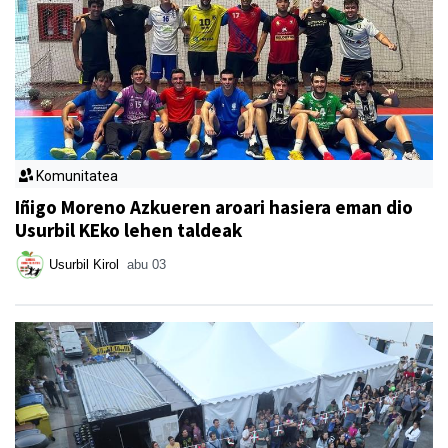
Komunitatea
Iñigo Moreno Azkueren aroari hasiera eman dio
Usurbil KEko lehen taldeak
Usurbil Kirol
abu 03