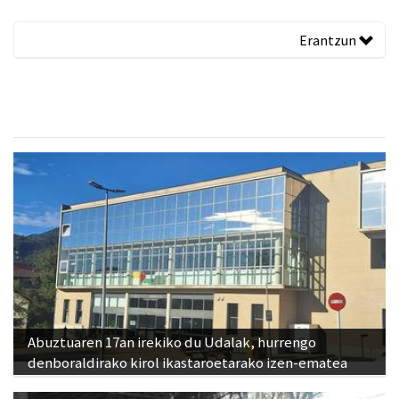
Erantzun
Abuztuaren 17an irekiko du Udalak, hurrengo
denboraldirako kirol ikastaroetarako izen-ematea