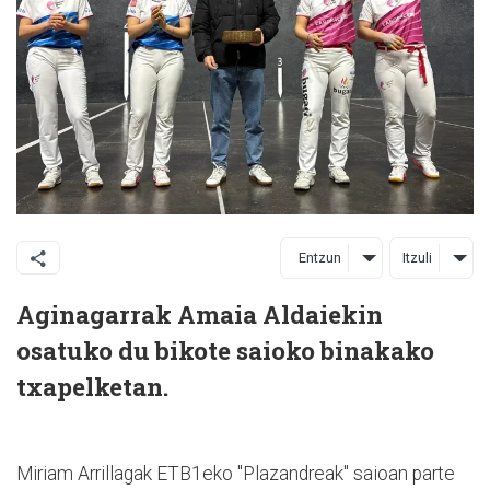
Entzun
Itzuli
Aginagarrak Amaia Aldaiekin
osatuko du bikote saioko binakako
txapelketan.
Miriam Arrillagak ETB1eko "Plazandreak" saioan parte