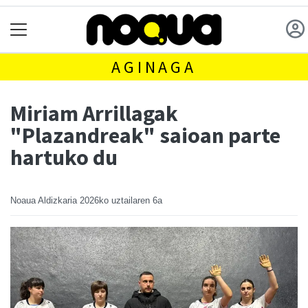
AGINAGA
Miriam Arrillagak
"Plazandreak" saioan parte
hartuko du
Noaua Aldizkaria
2026ko uztailaren 6a