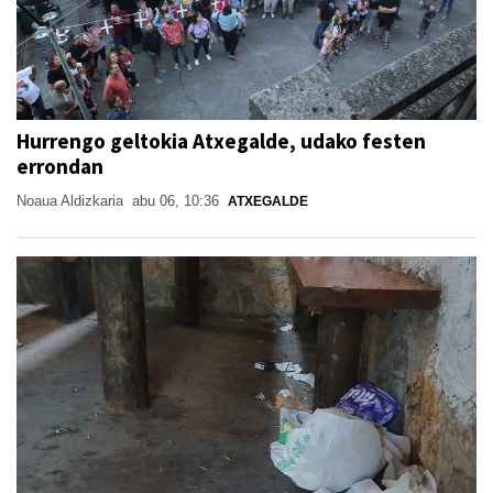
Hurrengo geltokia Atxegalde, udako festen
errondan
Noaua Aldizkaria
abu 06, 10:36
ATXEGALDE