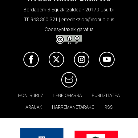
Bordaberri 3 Eguzkitzaldea - 20170 Usurbil
Tf: 943 360 321 | erredakzioa@noaua.eus
Codesyntaxek garatua
HONI BURUZ
LEGE OHARRA
PUBLIZITATEA
ARAUAK
HARREMANETARAKO
RSS