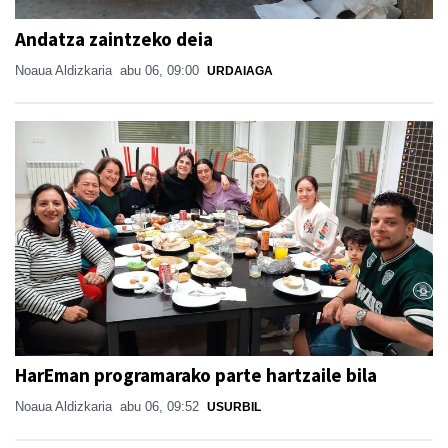
Andatza zaintzeko deia
Noaua Aldizkaria
abu 06, 09:00
URDAIAGA
HarEman programarako parte hartzaile bila
Noaua Aldizkaria
abu 06, 09:52
USURBIL