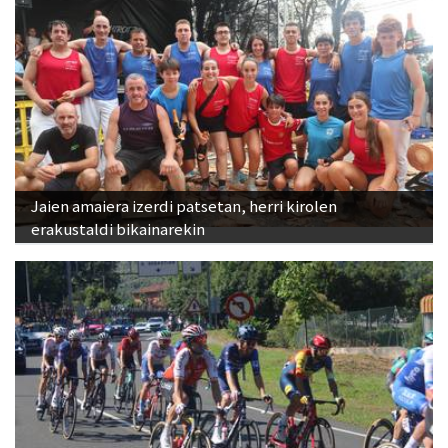
Jaien amaiera izerdi patsetan, herri kirolen
erakustaldi bikainarekin