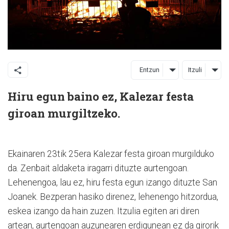
Entzun
Itzuli
Hiru egun baino ez, Kalezar festa
giroan murgiltzeko.
Ekainaren 23tik 25era Kalezar festa giroan murgilduko
da. Zenbait aldaketa iragarri dituzte aurtengoan.
Lehenengoa, lau ez, hiru festa egun izango dituzte San
Joanek. Bezperan hasiko direnez, lehenengo hitzordua,
eskea izango da hain zuzen. Itzulia egiten ari diren
artean, aurtengoan auzunearen erdigunean ez da girorik