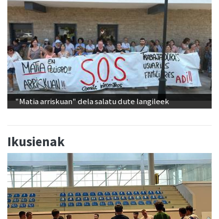
"Matia arriskuan" dela salatu dute langileek
Ikusienak