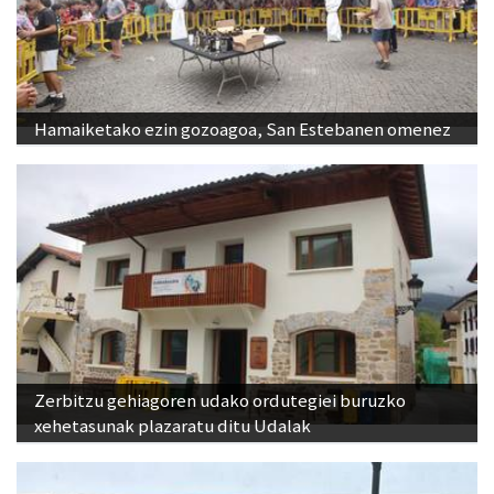
Hamaiketako ezin gozoagoa, San Estebanen omenez
Zerbitzu gehiagoren udako ordutegiei buruzko
xehetasunak plazaratu ditu Udalak