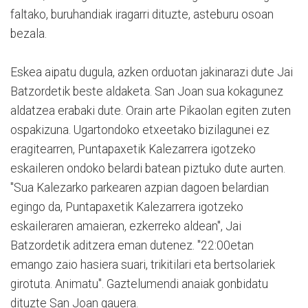
faltako, buruhandiak iragarri dituzte, asteburu osoan
bezala.
Eskea aipatu dugula, azken orduotan jakinarazi dute Jai
Batzordetik beste aldaketa. San Joan sua kokagunez
aldatzea erabaki dute. Orain arte Pikaolan egiten zuten
ospakizuna. Ugartondoko etxeetako bizilagunei ez
eragitearren, Puntapaxetik Kalezarrera igotzeko
eskaileren ondoko belardi batean piztuko dute aurten.
"Sua Kalezarko parkearen azpian dagoen belardian
egingo da, Puntapaxetik Kalezarrera igotzeko
eskaileraren amaieran, ezkerreko aldean", Jai
Batzordetik aditzera eman dutenez. "22:00etan
emango zaio hasiera suari, trikitilari eta bertsolariek
girotuta. Animatu". Gaztelumendi anaiak gonbidatu
dituzte San Joan gauera.