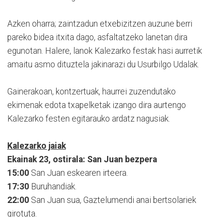
Azken oharra; zaintzadun etxebizitzen auzune berri
pareko bidea itxita dago, asfaltatzeko lanetan dira
egunotan. Halere, lanok Kalezarko festak hasi aurretik
amaitu asmo dituztela jakinarazi du Usurbilgo Udalak.
Gainerakoan, kontzertuak, haurrei zuzendutako
ekimenak edota txapelketak izango dira aurtengo
Kalezarko festen egitarauko ardatz nagusiak.
Kalezarko jaiak
Ekainak 23, ostirala: San Juan bezpera
15:00
San Juan eskearen irteera.
17:30
Buruhandiak.
22:00
San Juan sua, Gaztelumendi anai bertsolariek
girotuta.