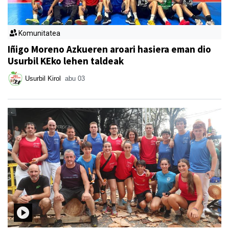
Komunitatea
Iñigo Moreno Azkueren aroari hasiera eman dio
Usurbil KEko lehen taldeak
Usurbil Kirol
abu 03