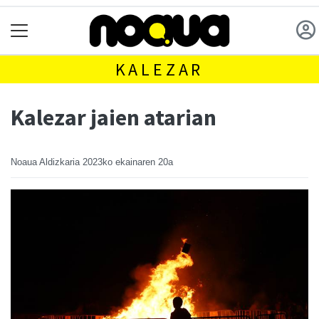
KALEZAR
Kalezar jaien atarian
Noaua Aldizkaria
2023ko ekainaren 20a