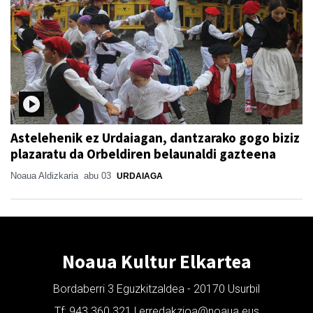
Astelehenik ez Urdaiagan, dantzarako gogo biziz
plazaratu da Orbeldiren belaunaldi gazteena
Noaua Aldizkaria
abu 03
URDAIAGA
Noaua Kultur Elkartea
Bordaberri 3 Eguzkitzaldea - 20170 Usurbil
Tf: 943 360 321 | erredakzioa@noaua.eus