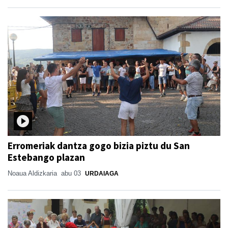
Erromeriak dantza gogo bizia piztu du San
Estebango plazan
Noaua Aldizkaria
abu 03
URDAIAGA