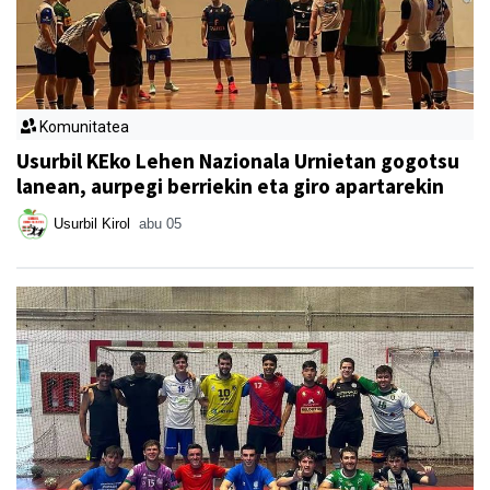
Komunitatea
Usurbil KEko Lehen Nazionala Urnietan gogotsu
lanean, aurpegi berriekin eta giro apartarekin
Usurbil Kirol
abu 05