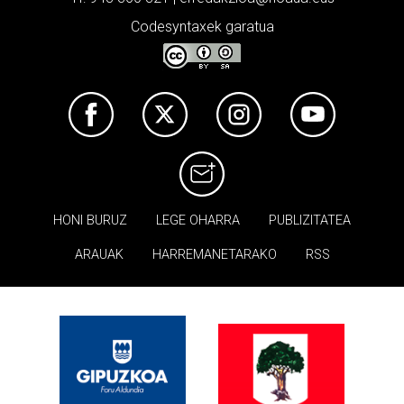
Codesyntaxek garatua
HONI BURUZ
LEGE OHARRA
PUBLIZITATEA
ARAUAK
HARREMANETARAKO
RSS