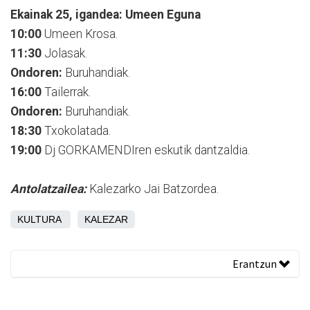
Ekainak 25, igandea: Umeen Eguna
10:00
Umeen Krosa.
11:30
Jolasak.
Ondoren:
Buruhandiak.
16:00
Tailerrak.
Ondoren:
Buruhandiak.
18:30
Txokolatada.
19:00
Dj GORKAMENDIren eskutik dantzaldia.
Antolatzailea:
Kalezarko Jai Batzordea.
KULTURA
KALEZAR
Erantzun