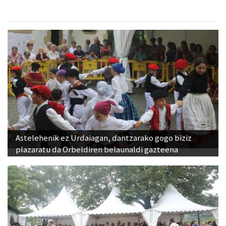
Astelehenik ez Urdaiagan, dantzarako gogo biziz
plazaratu da Orbeldiren belaunaldi gazteena