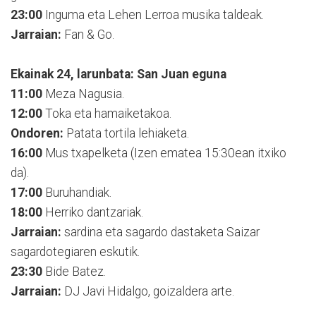
23:00
Inguma eta Lehen Lerroa musika taldeak.
Jarraian:
Fan & Go.
Ekainak 24, larunbata: San Juan eguna
11:00
Meza Nagusia.
12:00
Toka eta hamaiketakoa.
Ondoren:
Patata tortila lehiaketa.
16:00
Mus txapelketa (Izen ematea 15:30ean itxiko
da).
17:00
Buruhandiak.
18:00
Herriko dantzariak.
Jarraian:
sardina eta sagardo dastaketa Saizar
sagardotegiaren eskutik.
23:30
Bide Batez.
Jarraian:
DJ Javi Hidalgo, goizaldera arte.