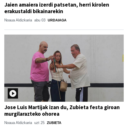
Jaien amaiera izerdi patsetan, herri kirolen
erakustaldi bikainarekin
Noaua Aldizkaria
abu 03
URDAIAGA
Jose Luis Martijak izan du, Zubieta festa giroan
murgilarazteko ohorea
Noaua Aldizkaria
uzt 25
ZUBIETA