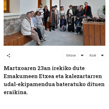
Entzun
Itzuli
Martxoaren 23an irekiko dute
Emakumeen Etxea eta kalezartarren
udal-ekipamendua bateratuko dituen
eraikina.