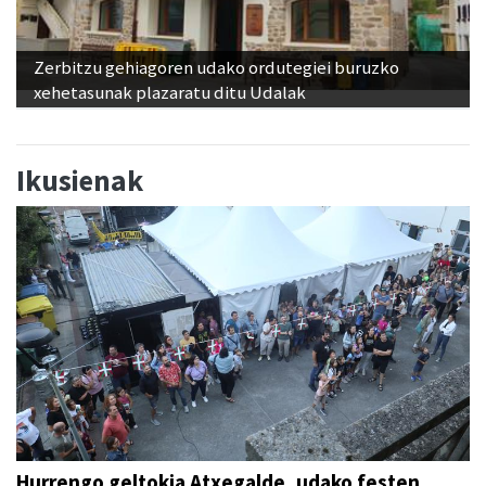
Zerbitzu gehiagoren udako ordutegiei buruzko
xehetasunak plazaratu ditu Udalak
Ikusienak
Hurrengo geltokia Atxegalde, udako festen