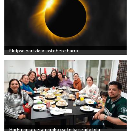
Eklipse partziala, astebete barru
HarEman programarako parte hartzaile bila