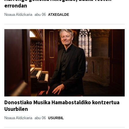
errondan
Noaua Aldizkaria
abu 06
ATXEGALDE
Donostiako Musika Hamabostaldiko kontzertua
Usurbilen
Noaua Aldizkaria
abu 06
USURBIL