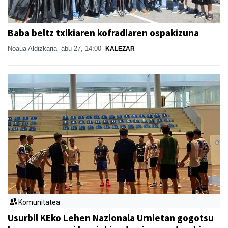
Baba beltz txikiaren kofradiaren ospakizuna
Noaua Aldizkaria
abu 27, 14:00
KALEZAR
Komunitatea
Usurbil KEko Lehen Nazionala Urnietan gogotsu