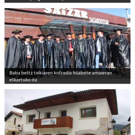
Baba beltz txikiaren kofradia hilabete amaieran
elkartuko da