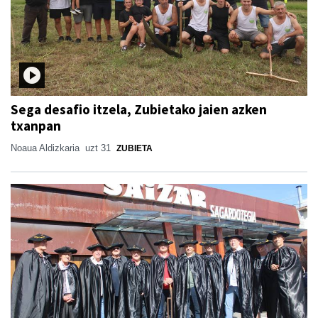
Sega desafio itzela, Zubietako jaien azken
txanpan
Noaua Aldizkaria
uzt 31
ZUBIETA