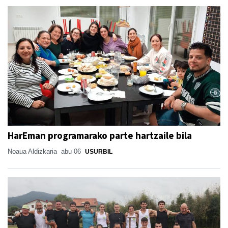
HarEman programarako parte hartzaile bila
Noaua Aldizkaria
abu 06
USURBIL