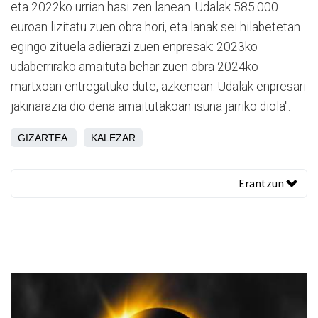
eta 2022ko urrian hasi zen lanean. Udalak 585.000
euroan lizitatu zuen obra hori, eta lanak sei hilabetetan
egingo zituela adierazi zuen enpresak: 2023ko
udaberrirako amaituta behar zuen obra 2024ko
martxoan entregatuko dute, azkenean. Udalak enpresari
jakinarazia dio dena amaitutakoan isuna jarriko diola".
GIZARTEA
KALEZAR
Erantzun