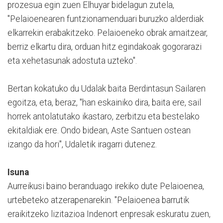
prozesua egin zuen Elhuyar bidelagun zutela,
"Pelaioenearen funtzionamenduari buruzko alderdiak
elkarrekin erabakitzeko. Pelaioeneko obrak amaitzear,
berriz elkartu dira, orduan hitz egindakoak gogorarazi
eta xehetasunak adostuta uzteko".
Bertan kokatuko du Udalak baita Berdintasun Sailaren
egoitza, eta, beraz, "han eskainiko dira, baita ere, sail
horrek antolatutako ikastaro, zerbitzu eta bestelako
ekitaldiak ere. Ondo bidean, Aste Santuen ostean
izango da hori", Udaletik iragarri dutenez.
Isuna
Aurreikusi baino beranduago irekiko dute Pelaioenea,
urtebeteko atzerapenarekin. "Pelaioenea barrutik
eraikitzeko lizitazioa Indenort enpresak eskuratu zuen,