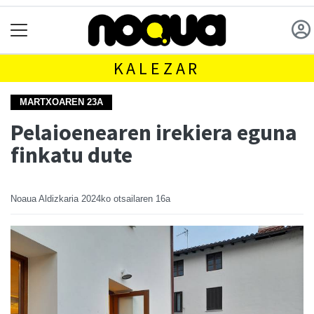
KALEZAR
MARTXOAREN 23A
Pelaioenearen irekiera eguna
finkatu dute
Noaua Aldizkaria
2024ko otsailaren 16a