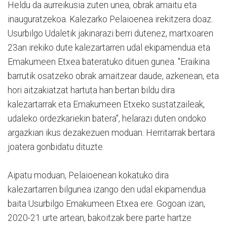
Heldu da aurreikusia zuten unea, obrak amaitu eta
inauguratzekoa. Kalezarko Pelaioenea irekitzera doaz.
Usurbilgo Udaletik jakinarazi berri dutenez, martxoaren
23an irekiko dute kalezartarren udal ekipamendua eta
Emakumeen Etxea bateratuko dituen gunea. "Eraikina
barrutik osatzeko obrak amaitzear daude, azkenean, eta
hori aitzakiatzat hartuta han bertan bildu dira
kalezartarrak eta Emakumeen Etxeko sustatzaileak,
udaleko ordezkariekin batera", helarazi duten ondoko
argazkian ikus dezakezuen moduan. Herritarrak bertara
joatera gonbidatu dituzte.
Aipatu moduan, Pelaioenean kokatuko dira
kalezartarren bilgunea izango den udal ekipamendua
baita Usurbilgo Emakumeen Etxea ere. Gogoan izan,
2020-21 urte artean, bakoitzak bere parte hartze