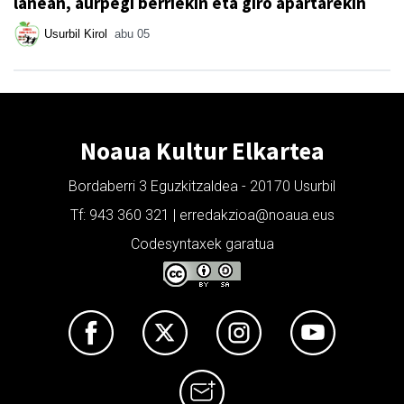
lanean, aurpegi berriekin eta giro apartarekin
Usurbil Kirol
abu 05
Noaua Kultur Elkartea
Bordaberri 3 Eguzkitzaldea - 20170 Usurbil
Tf: 943 360 321 | erredakzioa@noaua.eus
Codesyntaxek garatua