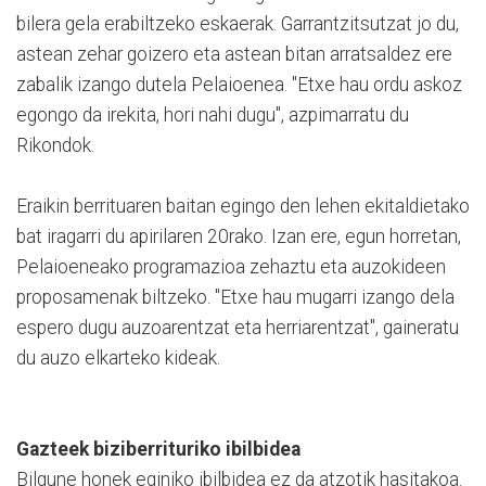
bilera gela erabiltzeko eskaerak. Garrantzitsutzat jo du,
astean zehar goizero eta astean bitan arratsaldez ere
zabalik izango dutela Pelaioenea. "Etxe hau ordu askoz
egongo da irekita, hori nahi dugu", azpimarratu du
Rikondok.
Eraikin berrituaren baitan egingo den lehen ekitaldietako
bat iragarri du apirilaren 20rako. Izan ere, egun horretan,
Pelaioeneako programazioa zehaztu eta auzokideen
proposamenak biltzeko. "Etxe hau mugarri izango dela
espero dugu auzoarentzat eta herriarentzat", gaineratu
du auzo elkarteko kideak.
Gazteek biziberrituriko ibilbidea
Bilgune honek eginiko ibilbidea ez da atzotik hasitakoa.