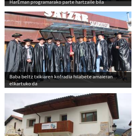
HarEman programarako parte hartzaile bila
Baba beltz txikiaren kofradia hilabete amaieran
elkartuko da