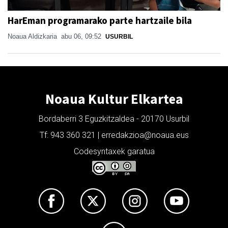
HarEman programarako parte hartzaile bila
Noaua Aldizkaria
abu 06, 09:52
USURBIL
Noaua Kultur Elkartea
Bordaberri 3 Eguzkitzaldea - 20170 Usurbil
Tf: 943 360 321 | erredakzioa@noaua.eus
Codesyntaxek garatua