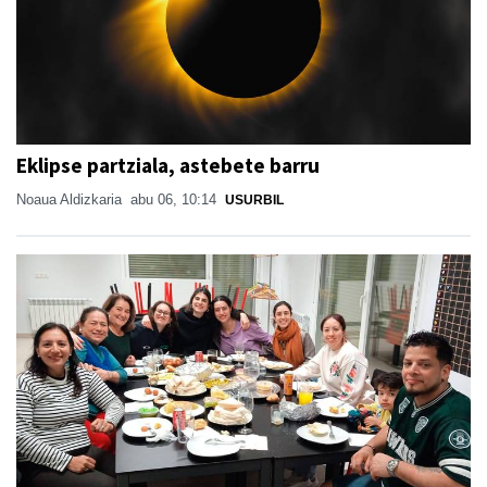
Eklipse partziala, astebete barru
Noaua Aldizkaria
abu 06, 10:14
USURBIL