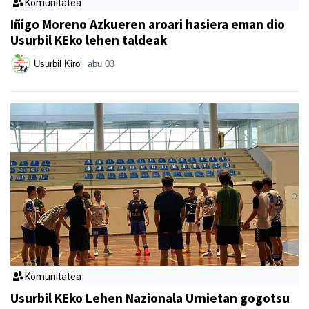
Komunitatea
Iñigo Moreno Azkueren aroari hasiera eman dio
Usurbil KEko lehen taldeak
Usurbil Kirol
abu 03
Komunitatea
Usurbil KEko Lehen Nazionala Urnietan gogotsu