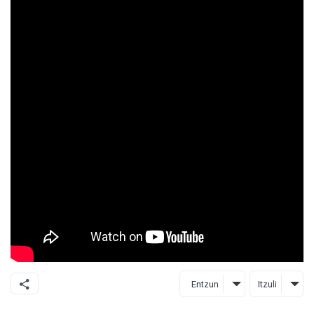
Entzun
Itzuli