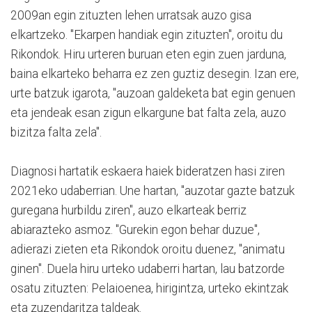
2009an egin zituzten lehen urratsak auzo gisa
elkartzeko. "Ekarpen handiak egin zituzten", oroitu du
Rikondok. Hiru urteren buruan eten egin zuen jarduna,
baina elkarteko beharra ez zen guztiz desegin. Izan ere,
urte batzuk igarota, "auzoan galdeketa bat egin genuen
eta jendeak esan zigun elkargune bat falta zela, auzo
bizitza falta zela".
Diagnosi hartatik eskaera haiek bideratzen hasi ziren
2021eko udaberrian. Une hartan, "auzotar gazte batzuk
guregana hurbildu ziren", auzo elkarteak berriz
abiarazteko asmoz. "Gurekin egon behar duzue",
adierazi zieten eta Rikondok oroitu duenez, "animatu
ginen". Duela hiru urteko udaberri hartan, lau batzorde
osatu zituzten: Pelaioenea, hirigintza, urteko ekintzak
eta zuzendaritza taldeak.