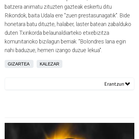
batzera animatu zituzten gazteak eskertu ditu
Rikondok, baita Udala ere "zuen prestasunagatik". Bide
honetara batu dituzte, halaber, laster batean zabalduko
duten Txirikorda belaunaldiarteko etxebizitza
komunitarioko bizilagun berriak. "Bolondres lana egin
nahi baduzue, hemen izango duzue lekua".
GIZARTEA
KALEZAR
Erantzun