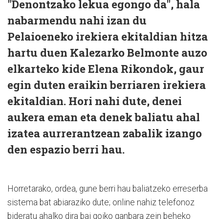
"Denontzako lekua egongo da", hala
nabarmendu nahi izan du
Pelaioeneko irekiera ekitaldian hitza
hartu duen Kalezarko Belmonte auzo
elkarteko kide Elena Rikondok, gaur
egin duten eraikin berriaren irekiera
ekitaldian. Hori nahi dute, denei
aukera eman eta denek baliatu ahal
izatea aurrerantzean zabalik izango
den espazio berri hau.
Horretarako, ordea, gune berri hau baliatzeko erreserba
sistema bat abiaraziko dute; online nahiz telefonoz
bideratu ahalko dira bai goiko ganbara zein beheko