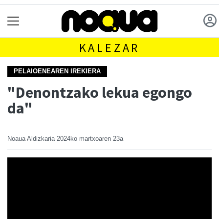
KALEZAR
PELAIOENEAREN IREKIERA
"Denontzako lekua egongo
da"
Noaua Aldizkaria
2024ko martxoaren 23a