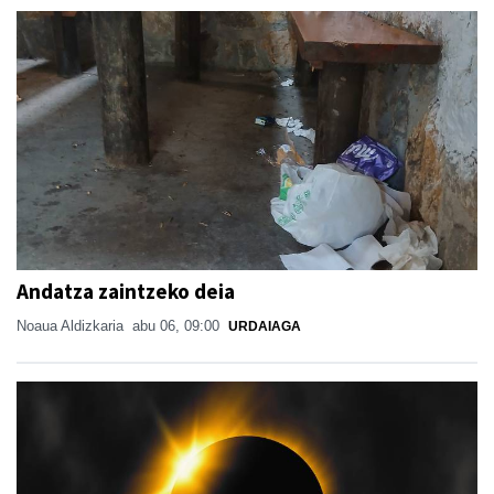
Andatza zaintzeko deia
Noaua Aldizkaria
abu 06, 09:00
URDAIAGA