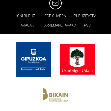
HONI BURUZ
LEGE OHARRA
PUBLIZITATEA
ARAUAK
HARREMANETARAKO
RSS