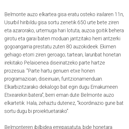
Belmonte auzo elkartea gisa eratu osteko irailaren 11n,
Usurbil hiribildu gisa sortu zenetik 650 urte bete ziren
eta azarorako, urtemuga hari lotuta, auzoa goitik behera
girotu eta garai baten moduan jantzitako herri antzerki
gogoangarria prestatu zuten 80 auzokideek. Ekimen
gehiago etorri ziren geroago; tartean, larunbat honetan
irekitako Pelaioenea diseinatzeko parte hartze
prozesua. "Parte hartu genuen etxe honen
programazioan, diseinuan, funtzionamenduan.
Elkarbizitzarako dekalogo bat egin dugu Emakumeen
Etxearekin batera", berri eman dute Belmonte auzo
elkartetik. Hala, zehaztu dutenez, "koordinazio gune bat
sortu dugu bi proiektuetarako".
Belmonteren ibilbidea errepasatuta, bide honetara