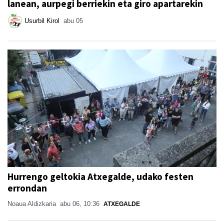
lanean, aurpegi berriekin eta giro apartarekin
Usurbil Kirol
abu 05
Hurrengo geltokia Atxegalde, udako festen
errondan
Noaua Aldizkaria
abu 06, 10:36
ATXEGALDE