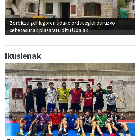
Zerbitzu gehiagoren udako ordutegiei buruzko
xehetasunak plazaratu ditu Udalak
Ikusienak