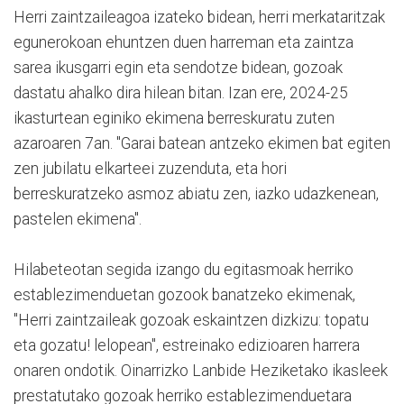
Herri zaintzaileagoa izateko bidean, herri merkataritzak
egunerokoan ehuntzen duen harreman eta zaintza
sarea ikusgarri egin eta sendotze bidean, gozoak
dastatu ahalko dira hilean bitan. Izan ere, 2024-25
ikasturtean eginiko ekimena berreskuratu zuten
azaroaren 7an. "Garai batean antzeko ekimen bat egiten
zen jubilatu elkarteei zuzenduta, eta hori
berreskuratzeko asmoz abiatu zen, iazko udazkenean,
pastelen ekimena".
Hilabeteotan segida izango du egitasmoak herriko
establezimenduetan gozook banatzeko ekimenak,
"Herri zaintzaileak gozoak eskaintzen dizkizu: topatu
eta gozatu! lelopean", estreinako edizioaren harrera
onaren ondotik. Oinarrizko Lanbide Heziketako ikasleek
prestatutako gozoak herriko establezimenduetara