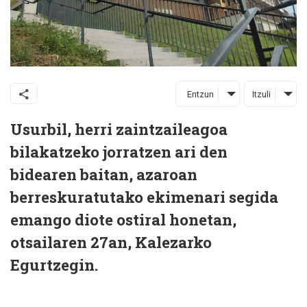
Entzun
Itzuli
Usurbil, herri zaintzaileagoa
bilakatzeko jorratzen ari den
bidearen baitan, azaroan
berreskuratutako ekimenari segida
emango diote ostiral honetan,
otsailaren 27an, Kalezarko
Egurtzegin.