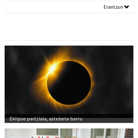
Erantzun
Eklipse partziala, astebete barru