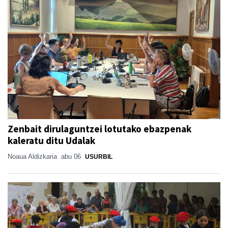
Zenbait dirulaguntzei lotutako ebazpenak
kaleratu ditu Udalak
Noaua Aldizkaria
abu 06
USURBIL