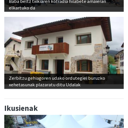
Baba beltz txikiaren kofradia hilabete amaieran
elkartuko da
Zerbitzu gehiagoren udako ordutegiei buruzko
xehetasunak plazaratu ditu Udalak
Ikusienak