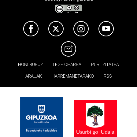
HONI BURUZ
LEGE OHARRA
PUBLIZITATEA
ARAUAK
HARREMANETARAKO
RSS