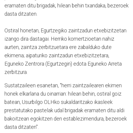
eramaten ditu brigadak, hilean behin txandaka, bezeroek
dasta ditzaten.
Ostiral honetan, Egurtzegiko zaintzadun etxebizitzetan
izango dira dastagai. Herriko komertzioetan nahiz
aurten, zaintza zerbitzuetara ere zabalduko dute
ekimena; aipaturiko zaintzadun etxebizitzetara,
Eguneko Zentrora (Egurtzegin) edota Eguneko Arreta
zerbitzura.
Sustatzaileen esanetan, "herri zaintzailearen ekimen
honek elkarlana du oinarrian: hilean behin, ostiral goiz
batean, Usurbilgo OLHko sukaldaritzako ikasleek
prestatutako pastelak udal brigadak eramaten ditu aldi
bakoitzean egokitzen den establezimendura, bezeroek
dasta ditzaten".