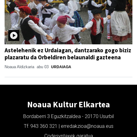
Astelehenik ez Urdaiagan, dantzarako gogo biziz
plazaratu da Orbeldiren belaunaldi gazteena
Noaua Aldizkaria
abu 03
URDAIAGA
Noaua Kultur Elkartea
Bordaberri 3 Eguzkitzaldea - 20170 Usurbil
Tf: 943 360 321 | erredakzioa@noaua.eus
Codesyntaxek garatua