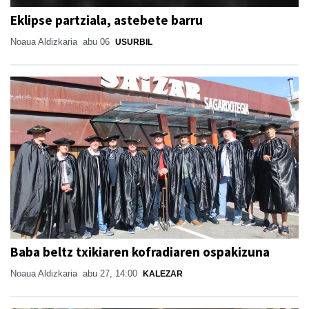
Eklipse partziala, astebete barru
Noaua Aldizkaria
abu 06
USURBIL
Baba beltz txikiaren kofradiaren ospakizuna
Noaua Aldizkaria
abu 27, 14:00
KALEZAR