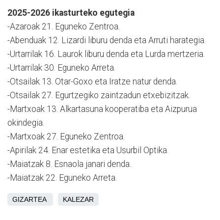
2025-2026 ikasturteko egutegia
-Azaroak 21. Eguneko Zentroa.
-Abenduak 12. Lizardi liburu denda eta Arruti harategia.
-Urtarrilak 16. Laurok liburu denda eta Lurda mertzeria.
-Urtarrilak 30. Eguneko Arreta.
-Otsailak 13. Otar-Goxo eta Iratze natur denda.
-Otsailak 27. Egurtzegiko zaintzadun etxebizitzak.
-Martxoak 13. Alkartasuna kooperatiba eta Aizpurua
okindegia.
-Martxoak 27. Eguneko Zentroa.
-Apirilak 24. Enar estetika eta Usurbil Optika.
-Maiatzak 8. Esnaola janari denda.
-Maiatzak 22. Eguneko Arreta.
GIZARTEA
KALEZAR