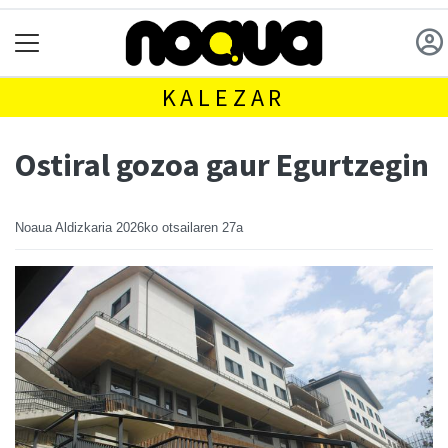
KALEZAR
Ostiral gozoa gaur Egurtzegin
Noaua Aldizkaria
2026ko otsailaren 27a