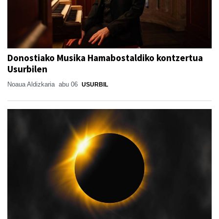
Donostiako Musika Hamabostaldiko kontzertua
Usurbilen
Noaua Aldizkaria
abu 06
USURBIL