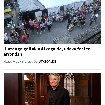
Hurrengo geltokia Atxegalde, udako festen
errondan
Noaua Aldizkaria
abu 06
ATXEGALDE