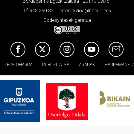
Bordaberri 3 Eguzkitzaldea - 20170 Usurbil
Tf: 943 360 321 | erredakzioa@noaua.eus
Codesyntaxek garatua
LEGE OHARRA
PUBLIZITATEA
ARAUAK
HARREMANET