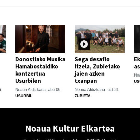
Donostiako Musika
Sega desafio
Ek
Hamabostaldiko
itzela, Zubietako
as
kontzertua
jaien azken
Noa
Usurbilen
txanpan
US
6
Noaua Aldizkaria
abu 06
Noaua Aldizkaria
uzt 31
USURBIL
ZUBIETA
Noaua Kultur Elkartea