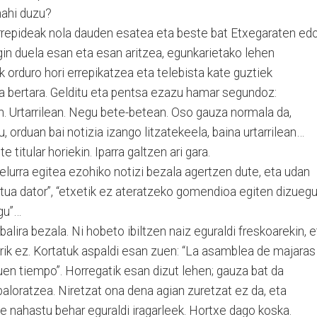
nahi duzu?
errepideak nola dauden esatea eta beste bat Etxegaraten ed
 egin duela esan eta esan aritzea, egunkarietako lehen
ak orduro hori errepikatzea eta telebista kate guztiek
ea bertara. Gelditu eta pentsa ezazu hamar segundoz:
en. Urtarrilean. Negu bete-betean. Oso gauza normala da,
, orduan bai notizia izango litzatekeela, baina urtarrilean…
 titular horiekin. Iparra galtzen ari gara.
n elurra egitea ezohiko notizi bezala agertzen dute, eta udan
atua dator”, “etxetik ez ateratzeko gomendioa egiten dizuegu”
ugu”…
balira bezala. Ni hobeto ibiltzen naiz eguraldi freskoarekin, e
erik ez. Kortatuk aspaldi esan zuen: “La asamblea de majaras
uen tiempo”. Horregatik esan dizut lehen; gauza bat da
aloratzea. Niretzat ona dena agian zuretzat ez da, eta
ete nahastu behar eguraldi iragarleek. Hortxe dago koska.