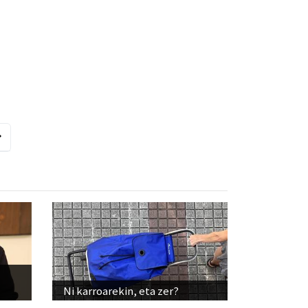
Ni karroarekin, eta zer?