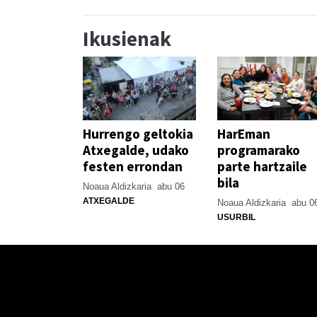
Ikusienak
Hurrengo geltokia
HarEman
Atxegalde, udako
programarako
festen errondan
parte hartzaile
bila
Noaua Aldizkaria
abu 06
ATXEGALDE
Noaua Aldizkaria
abu 0
USURBIL