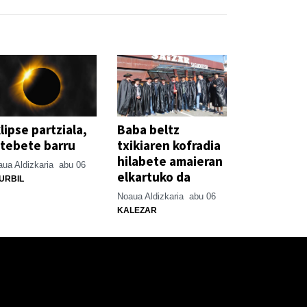
lipse partziala,
Baba beltz
tebete barru
txikiaren kofradia
hilabete amaieran
ua Aldizkaria
abu 06
elkartuko da
URBIL
Noaua Aldizkaria
abu 06
KALEZAR