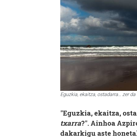
Eguzkia, ekaitza, ostadarra… zer da e
"Eguzkia, ekaitza, ost
txarra
?". Ainhoa Azpir
dakarkigu aste honetak