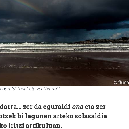
guraldi “ona” eta zer “txarra”?
adarra… zer da eguraldi
ona
eta zer
otzek bi lagunen arteko solasaldia
o iritzi artikuluan.