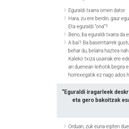
Eguraldi txarra omen dator.
Hara, zu ere berdin, gaur egu
Eta eguraldi “ona”?
Beno, ba eguraldi txarra da 
A bai? Ba baserritarrek gustu
behar du, belarra haztea nah
Kaleko txiza usainak ere eder
ari duenean leihotik begira e
horrexegatik ez nago ados hor
“Eguraldi iragarleek deskr
eta gero bakoitzak es
Orduan, zuk euria egiten du