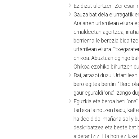
Ez dizut ulertzen. Zer esan 
Gauza bat dela elurragatik 
Aralarren urtarrilean elurra
orrialdeetan agertzea, irrati
berriemaile berezia bidaltz
urtarrilean elurra Etxegarat
ohikoa. Abuztuan egingo balu
Ohikoa ezohiko bihurtzen dute
Bai, arrazoi duzu. Urtarrilea
bero egitea berdin: “Bero ol
gaur eguraldi ‘ona’ izango d
Eguzkia eta beroa beti “ona” 
tarteka lainotzen badu, kalt
ha decidido: mañana sol y b
deskribatzea eta beste bat b
alderantziz. Eta hori ez luk