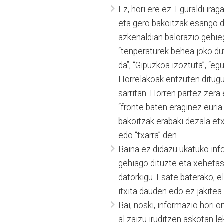
Ez, hori ere ez. Eguraldi ira
eta gero bakoitzak esango du
azkenaldian balorazio gehieg
“tenperaturek behea joko dut
da”, “Gipuzkoa izoztuta”, “e
Horrelakoak entzuten ditugu,
sarritan. Horren partez zera 
“fronte baten eraginez euria
bakoitzak erabaki dezala etx
edo “txarra” den.
Baina ez didazu ukatuko in
gehiago dituzte eta xehetas
datorkigu. Esate baterako, 
itxita dauden edo ez jakitea
Bai, noski, informazio hori 
al zaizu iruditzen askotan l