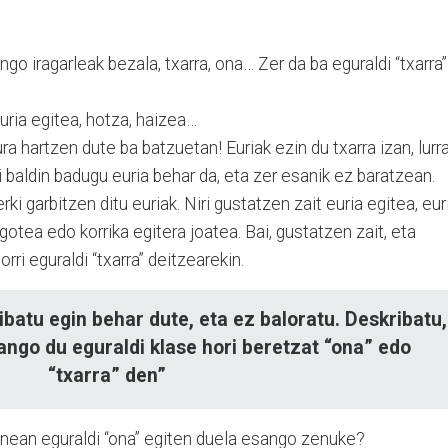
ngo iragarleak bezala, txarra, ona… Zer da ba eguraldi “txarra
euria egitea, hotza, haizea…
ra hartzen dute ba batzuetan! Euriak ezin du txarra izan, lurr
i baldin badugu euria behar da, eta zer esanik ez baratzean.
ki garbitzen ditu euriak. Niri gustatzen zait euria egitea, eur
gotea edo korrika egitera joatea. Bai, gustatzen zait, eta
ri eguraldi “txarra” deitzearekin.
ibatu egin behar dute, eta ez baloratu. Deskribatu,
ango du eguraldi klase hori beretzat “ona” edo
“txarra” den”
enean eguraldi “ona” egiten duela esango zenuke?