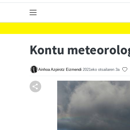
Kontu meteorolog
Ainhoa Azpirotz Eizmendi
2021eko otsailaren 3a