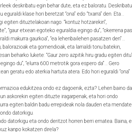
garleek deskribatu egin behar dute, eta ez baloratu. Deskribatu
 eguraldi klase hori beretzat “ona” edo “txarra” den. Eta…
i egiten dituztelakoan nago: “kontuz hotzarekin”,
e”, “gaur etxean egoteko eguraldia egingo du”, “okerrena pa
guraldi makurra gaurkoa”, “ea lehenbailehen pasatzen den”…
 balorazioak eta gomendioak, eta larrialdi tonu batekin,
esan beharko lukete: “Gaur zero azpitik hiru gradu egiten ditu”
 egingo du”, “elurra 600 metrotik gora espero da”… Gero
ean geratu edo aterkia hartuta atera. Edo hori eguraldi “ona”
formazioa edukitzea ondo ez dagoenik, ezta? Lehen baino da
un askorekin egiten dituzte iragarpenak, eta hori ondo
elurra egiten baldin badu errepideak nola dauden eta mendat
 ondo datorkigu.
ondo datorkigu eta ondo deritzot horren berri ematea. Baina, 
ekuz kanpo kokatzen direla?