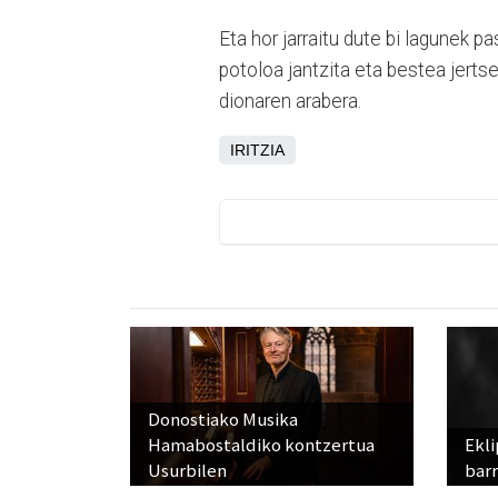
Eta hor jarraitu dute bi lagunek p
potoloa jantzita eta bestea jert
dionaren arabera.
IRITZIA
Donostiako Musika
Hamabostaldiko kontzertua
Ekli
Usurbilen
bar