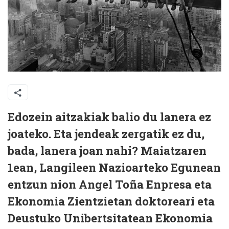
Edozein aitzakiak balio du lanera ez
joateko. Eta jendeak zergatik ez du,
bada, lanera joan nahi? Maiatzaren
1ean, Langileen Nazioarteko Egunean
entzun nion Angel Toña Enpresa eta
Ekonomia Zientzietan doktoreari eta
Deustuko Unibertsitatean Ekonomia