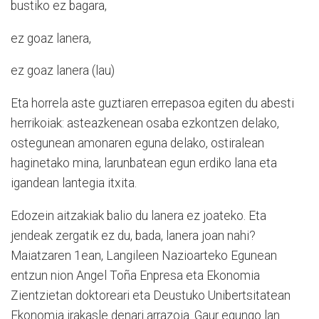
bustiko ez bagara,
ez goaz lanera,
ez goaz lanera (lau)
Eta horrela aste guztiaren errepasoa egiten du abesti
herrikoiak: asteazkenean osaba ezkontzen delako,
ostegunean amonaren eguna delako, ostiralean
haginetako mina, larunbatean egun erdiko lana eta
igandean lantegia itxita.
Edozein aitzakiak balio du lanera ez joateko. Eta
jendeak zergatik ez du, bada, lanera joan nahi?
Maiatzaren 1ean, Langileen Nazioarteko Egunean
entzun nion Angel Toña Enpresa eta Ekonomia
Zientzietan doktoreari eta Deustuko Unibertsitatean
Ekonomia irakasle denari arrazoia. Gaur egungo lan