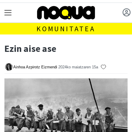
KOMUNITATEA
Ezin aise ase
Ainhoa Azpirotz Eizmendi
2024ko maiatzaren 15a