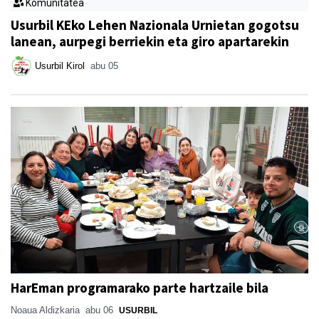
Komunitatea
Usurbil KEko Lehen Nazionala Urnietan gogotsu
lanean, aurpegi berriekin eta giro apartarekin
Usurbil Kirol
abu 05
HarEman programarako parte hartzaile bila
Noaua Aldizkaria
abu 06
USURBIL