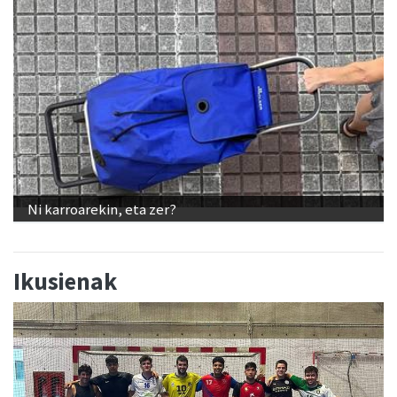
Ni karroarekin, eta zer?
Ikusienak