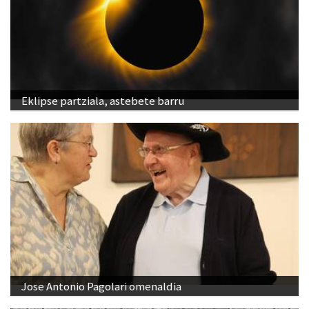
Eklipse partziala, astebete barru
Jose Antonio Pagolari omenaldia