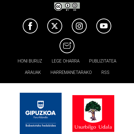
HONI BURUZ
LEGE OHARRA
PUBLIZITATEA
ARAUAK
HARREMANETARAKO
RSS