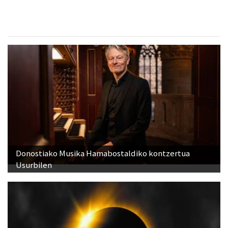
Donostiako Musika Hamabostaldiko kontzertua
Usurbilen