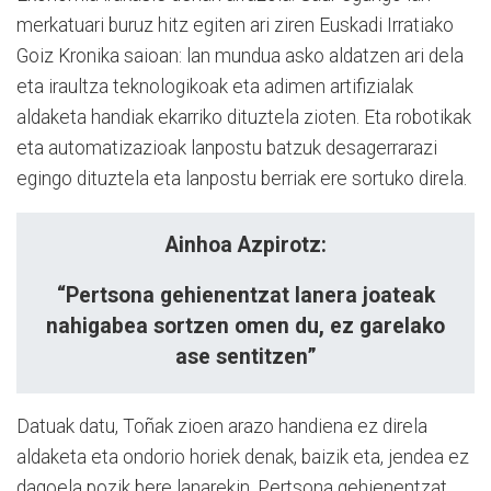
merkatuari buruz hitz egiten ari ziren Euskadi Irratiako
Goiz Kronika saioan: lan mundua asko aldatzen ari dela
eta iraultza teknologikoak eta adimen artifizialak
aldaketa handiak ekarriko dituztela zioten. Eta robotikak
eta automatizazioak lanpostu batzuk desagerrarazi
egingo dituztela eta lanpostu berriak ere sortuko direla.
Ainhoa Azpirotz:
“Pertsona gehienentzat lanera joateak
nahigabea sortzen omen du, ez garelako
ase sentitzen”
Datuak datu, Toñak zioen arazo handiena ez direla
aldaketa eta ondorio horiek denak, baizik eta, jendea ez
dagoela pozik bere lanarekin. Pertsona gehienentzat