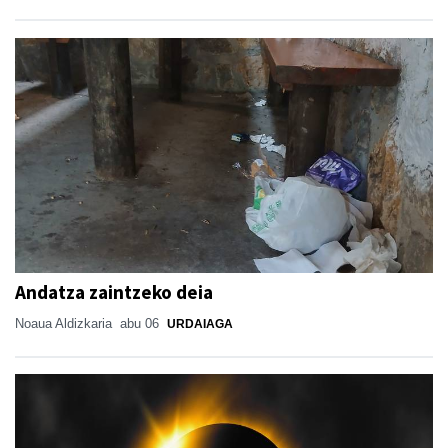
Andatza zaintzeko deia
Noaua Aldizkaria
abu 06
URDAIAGA