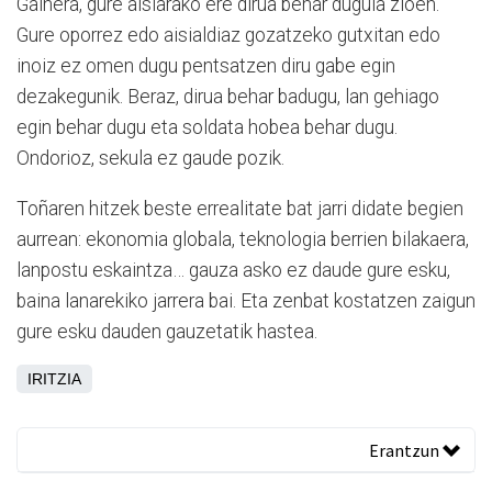
Gainera, gure aisiarako ere dirua behar dugula zioen.
Gure oporrez edo aisialdiaz gozatzeko gutxitan edo
inoiz ez omen dugu pentsatzen diru gabe egin
dezakegunik. Beraz, dirua behar badugu, lan gehiago
egin behar dugu eta soldata hobea behar dugu.
Ondorioz, sekula ez gaude pozik.
Toñaren hitzek beste errealitate bat jarri didate begien
aurrean: ekonomia globala, teknologia berrien bilakaera,
lanpostu eskaintza… gauza asko ez daude gure esku,
baina lanarekiko jarrera bai. Eta zenbat kostatzen zaigun
gure esku dauden gauzetatik hastea.
IRITZIA
Erantzun