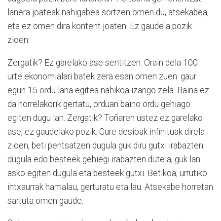
lanera joateak nahigabea sortzen omen du, atsekabea,
eta ez omen dira kontent joaten. Ez gaudela pozik
zioen.
Zergatik? Ez garelako ase sentitzen. Orain dela 100
urte ekonomialari batek zera esan omen zuen: gaur
egun 15 ordu lana egitea nahikoa izango zela. Baina ez
da horrelakorik gertatu, orduan baino ordu gehiago
egiten dugu lan. Zergatik? Toñaren ustez ez garelako
ase, ez gaudelako pozik. Gure desioak infinituak direla
zioen, beti pentsatzen dugula guk diru gutxi irabazten
dugula edo besteek gehiegi irabazten dutela; guk lan
asko egiten dugula eta besteek gutxi. Betikoa; urrutiko
intxaurrak hamalau, gerturatu eta lau. Atsekabe horretan
sartuta omen gaude.