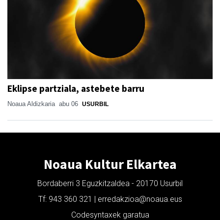
Eklipse partziala, astebete barru
Noaua Aldizkaria
abu 06
USURBIL
Noaua Kultur Elkartea
Bordaberri 3 Eguzkitzaldea - 20170 Usurbil
Tf: 943 360 321 | erredakzioa@noaua.eus
Codesyntaxek garatua