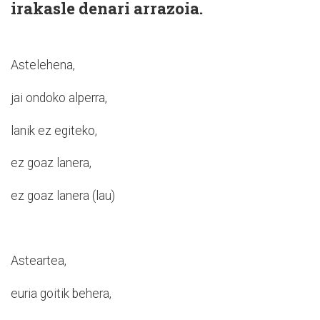
irakasle denari arrazoia.
Astelehena,
jai ondoko alperra,
lanik ez egiteko,
ez goaz lanera,
ez goaz lanera (lau)
Asteartea,
euria goitik behera,