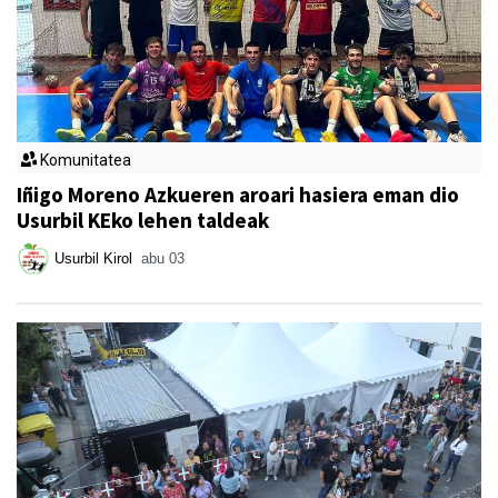
Komunitatea
Iñigo Moreno Azkueren aroari hasiera eman dio
Usurbil KEko lehen taldeak
Usurbil Kirol
abu 03