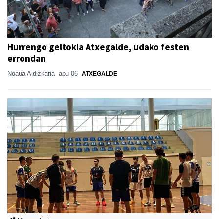
Hurrengo geltokia Atxegalde, udako festen
errondan
Noaua Aldizkaria
abu 06
ATXEGALDE