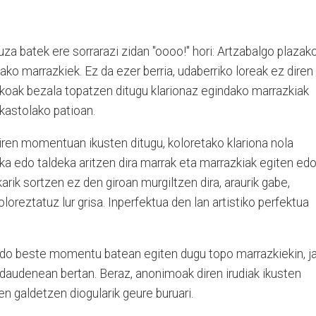
uza batek ere sorrarazi zidan "oooo!" hori: Artzabalgo plazak
ako marrazkiek. Ez da ezer berria, udaberriko loreak ez diren
xikoak bezala topatzen ditugu klarionaz egindako marrazkiak
ikastolako patioan.
ren momentuan ikusten ditugu, koloretako klariona nola
ka edo taldeka aritzen dira marrak eta marrazkiak egiten ed
rik sortzen ez den giroan murgiltzen dira, araurik gabe,
oloreztatuz lur grisa. Inperfektua den lan artistiko perfektua
o beste momentu batean egiten dugu topo marrazkiekin, j
daudenean bertan. Beraz, anonimoak diren irudiak ikusten
uen galdetzen diogularik geure buruari.