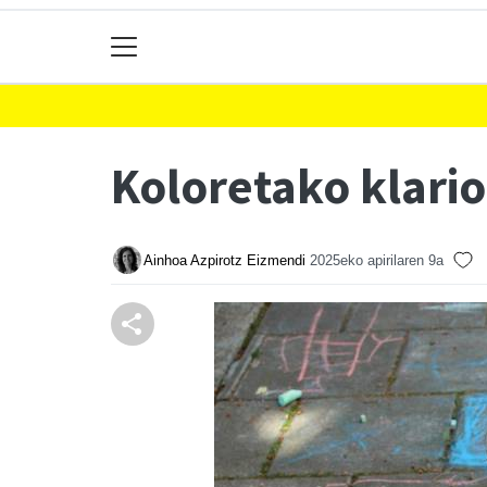
Koloretako klario
Ainhoa Azpirotz Eizmendi
2025eko apirilaren 9a