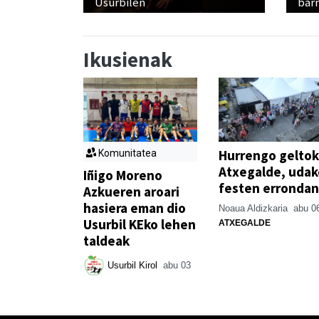
Usurbilen
bar
Ikusienak
Hurrengo geltok
Komunitatea
Atxegalde, udak
Iñigo Moreno
festen errondan
Azkueren aroari
hasiera eman dio
Noaua Aldizkaria
abu 0
Usurbil KEko lehen
ATXEGALDE
taldeak
Usurbil Kirol
abu 03