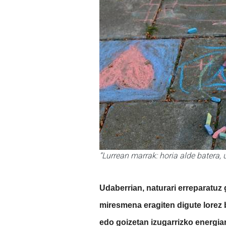
“Lurrean marrak: horia alde batera, u
Udaberrian, naturari erreparatuz
miresmena eragiten digute lorez b
edo goizetan izugarrizko energia