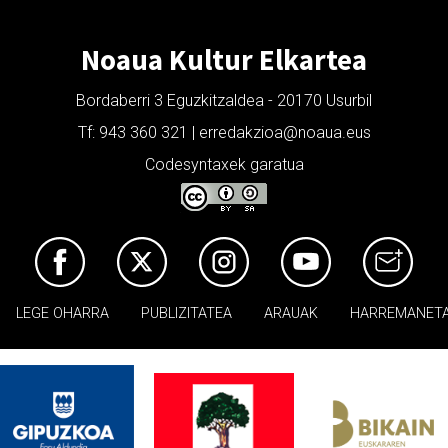
Noaua Kultur Elkartea
Bordaberri 3 Eguzkitzaldea - 20170 Usurbil
Tf: 943 360 321 | erredakzioa@noaua.eus
Codesyntaxek garatua
LEGE OHARRA
PUBLIZITATEA
ARAUAK
HARREMANET