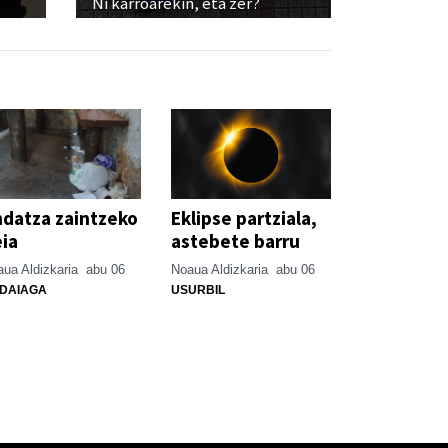
Ni karroarekin, eta zer?
datza zaintzeko
Eklipse partziala,
ia
astebete barru
ua Aldizkaria
abu 06
Noaua Aldizkaria
abu 06
DAIAGA
USURBIL