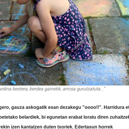
rdina bestera, berdea gainetik, arrosa gurutzatuta...”
 gero, gauza askogatik esan dezakegu "oooo!!". Harridura e
etetako belardiek, bi egunetan erabat loratu diren zuhaitze
rekin izen kantatzen duten txoriek. Edertasun horrek