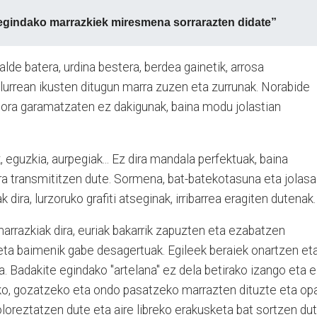
 egindako marrazkiek miresmena sorrarazten didate”
 alde batera, urdina bestera, berdea gainetik, arrosa
o lurrean ikusten ditugun marra zuzen eta zurrunak. Norabide
, nora garamatzaten ez dakigunak, baina modu jolastian
, eguzkia, aurpegiak... Ez dira mandala perfektuak, baina
ra transmititzen dute. Sormena, bat-batekotasuna eta jolasa
k dira, lurzoruko grafiti atseginak, irribarrea eragiten dutenak.
rrazkiak dira, euriak bakarrik zapuzten eta ezabatzen
eta baimenik gabe desagertuak. Egileek beraiek onartzen et
. Badakite egindako "artelana" ez dela betirako izango eta 
eko, gozatzeko eta ondo pasatzeko marrazten dituzte eta opa
oloreztatzen dute eta aire libreko erakusketa bat sortzen dut