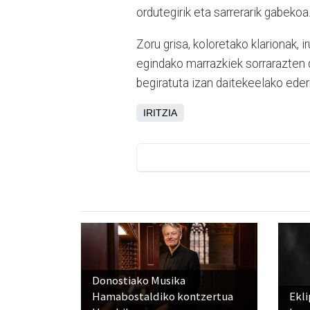
ordutegirik eta sarrerarik gabekoa. 
Zoru grisa, koloretako klarionak, i
egindako marrazkiek sorrarazten 
begiratuta izan daitekeelako eder
IRITZIA
Donostiako Musika
Hamabostaldiko kontzertua
Ekli