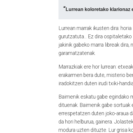
“
Lurrean koloretako klarionaz
Lurrean marrak ikusten dira: horia
gurutzatuta... Ez dira ospitaletak
jakinik gabeko marra libreak dira
garamatzatenak.
Marrazkiak ere hor lurrean: etxeak
erakarmen bera dute, misterio be
iradokitzen duten irudi txiki-handia
Baimenik eskatu gabe egindako ma
dituenak. Baimenik gabe sortuak 
errespetatzen duten joko-araua da
da hori helburua, gainera. Jolast
modura uzten dituzte. Lur grisa k