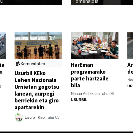
ru
omenaldia
ia
HarEman
An
Komunitatea
o
programarako
de
Usurbil KEko
parte hartzaile
Lehen Nazionala
Noa
bila
Urnietan gogotsu
UR
6
lanean, aurpegi
Noaua Aldizkaria
abu 06
berriekin eta giro
USURBIL
apartarekin
Usurbil Kirol
abu 05