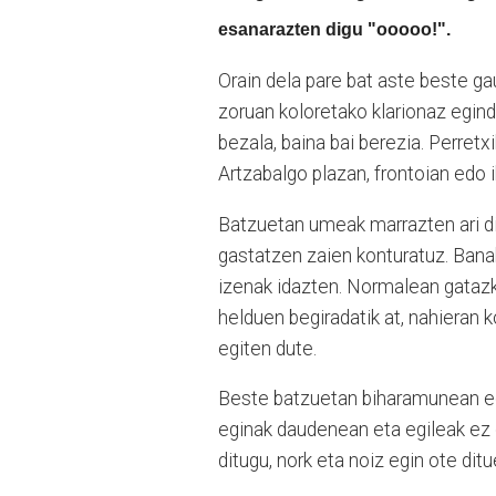
esanarazten digu "ooooo!".
Orain dela pare bat aste beste ga
zoruan koloretako klarionaz egind
bezala, baina bai berezia. Perret
Artzabalgo plazan, frontoian edo 
Batzuetan umeak marrazten ari di
gastatzen zaien konturatuz. Bana
izenak idazten. Normalean gatazka
helduen begiradatik at, nahieran k
egiten dute.
Beste batzuetan biharamunean ed
eginak daudenean eta egileak ez 
ditugu, nork eta noiz egin ote dit