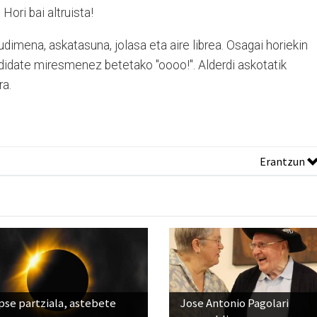
Hori bai altruista!
rudimena, askatasuna, jolasa eta aire librea. Osagai horiekin
didate miresmenez betetako "oooo!". Alderdi askotatik
ra.
Erantzun
pse partziala, astebete
Jose Antonio Pagolari