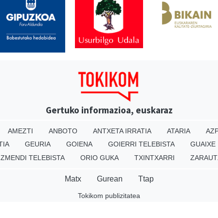
Gertuko informazioa, euskaraz
AMEZTI
ANBOTO
ANTXETA IRRATIA
ATARIA
AZP
TIA
GEURIA
GOIENA
GOIERRI TELEBISTA
GUAIXE
IZMENDI TELEBISTA
ORIO GUKA
TXINTXARRI
ZARAUT
Matx
Gurean
Ttap
Tokikom publizitatea
v16.25.0