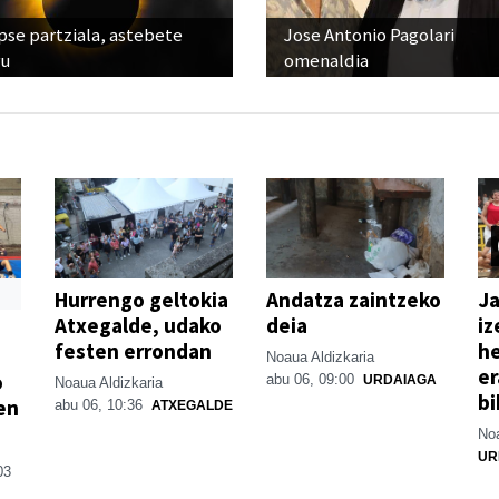
pse partziala, astebete
Jose Antonio Pagolari
ru
omenaldia
Hurrengo geltokia
Andatza zaintzeko
Ja
Atxegalde, udako
deia
iz
festen errondan
he
Noaua Aldizkaria
er
o
abu 06, 09:00
URDAIAGA
Noaua Aldizkaria
bi
en
abu 06, 10:36
ATXEGALDE
Noa
UR
03