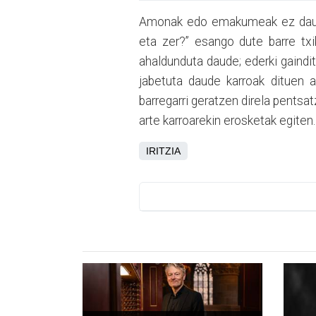
Amonak edo emakumeak ez daude b
eta zer?” esango dute barre tx
ahaldunduta daude; ederki gaind
jabetuta daude karroak dituen 
barregarri geratzen direla pentsa
arte karroarekin erosketak egiten.
IRITZIA