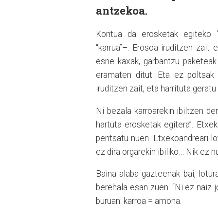
antzekoa.
Kontua da erosketak egiteko “k
“karrua”–. Erosoa iruditzen zait
esne kaxak, garbantzu paketeak 
eramaten ditut. Eta ez poltsak
iruditzen zait, eta harrituta gerat
Ni bezala karroarekin ibiltzen d
hartuta erosketak egitera”. Etxe
pentsatu nuen. Etxekoandreari 
ez dira orgarekin ibiliko… Nik ez 
Baina alaba gazteenak bai, lotur
berehala esan zuen: “Ni ez naiz 
buruan: karroa = amona.