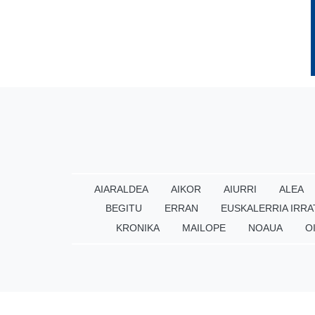
AIARALDEA
AIKOR
AIURRI
ALEA
BEGITU
ERRAN
EUSKALERRIA IRRA
KRONIKA
MAILOPE
NOAUA
O