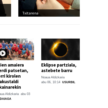
Txitarena
ien amaiera
Eklipse partziala,
erdi patsetan,
astebete barru
rri kirolen
Noaua Aldizkaria
akustaldi
abu 06, 10:14
USURBIL
kainarekin
ua Aldizkaria
abu 03
DAIAGA