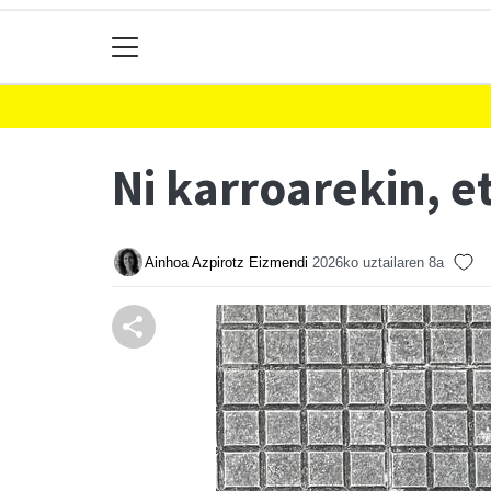
Ni karroarekin, e
Ainhoa Azpirotz Eizmendi
2026ko uztailaren 8a