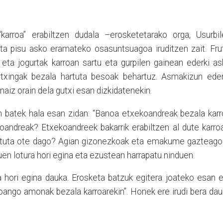
arroa” erabiltzen dudala –erosketetarako orga, Usurbil
 eta pisu asko eramateko osasuntsuagoa iruditzen zait. Fru
eta jogurtak karroan sartu eta gurpilen gainean ederki a
 txingak bezala hartuta besoak behartuz. Asmakizun eder
u naiz orain dela gutxi esan dizkidatenekin.
en batek hala esan zidan: “Banoa etxekoandreak bezala kar
koandreak? Etxekoandreek bakarrik erabiltzen al dute karro
lotuta ote dago? Agian gizonezkoak eta emakume gazteago
nuen lotura hori egina eta ezustean harrapatu ninduen.
a hori egina dauka. Erosketa batzuk egitera joateko esan 
joango amonak bezala karroarekin”. Honek ere irudi bera da