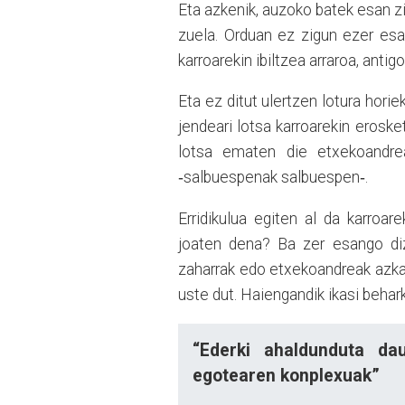
Eta azkenik, auzoko batek esan zig
zuela. Orduan ez zigun ezer esan
karroarekin ibiltzea arraroa, anti
Eta ez ditut ulertzen lotura hori
jendeari lotsa karroarekin eroske
lotsa ematen die etxekoandrea
‑salbuespenak salbuespen‑.
Erridikulua egiten al da karroar
joaten dena? Ba zer esango di
zaharrak edo etxekoandreak azkarr
uste dut. Haiengandik ikasi beha
“
Ederki ahaldunduta da
egotearen konplexuak”