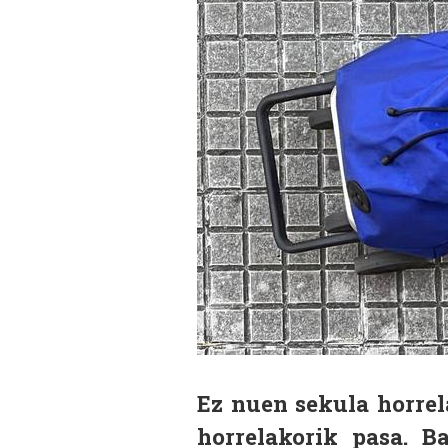
Ez nuen sekula horrel
horrelakorik pasa. B