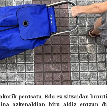
akorik pentsatu. Edo ez zitzaidan burut
aina azkenaldian hiru aldiz entzun d