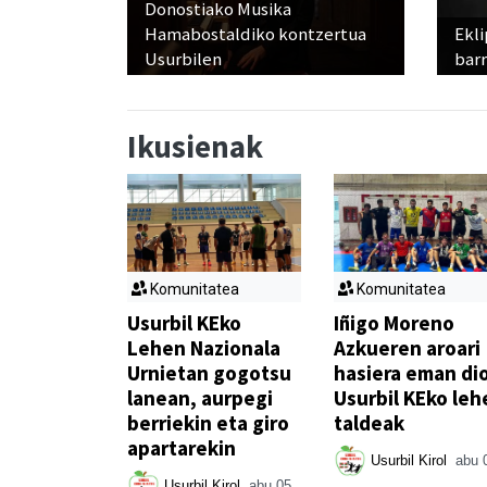
Donostiako Musika
Hamabostaldiko kontzertua
Ekli
Usurbilen
bar
Ikusienak
Komunitatea
Komunitatea
Usurbil KEko
Iñigo Moreno
Lehen Nazionala
Azkueren aroari
Urnietan gogotsu
hasiera eman di
lanean, aurpegi
Usurbil KEko leh
berriekin eta giro
taldeak
apartarekin
Usurbil Kirol
abu 
Usurbil Kirol
abu 05