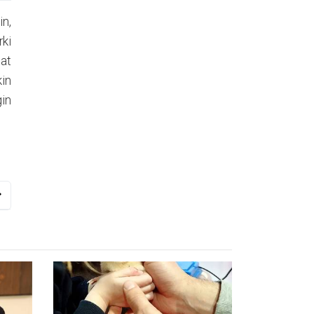
n,
ki
bat
in
gin