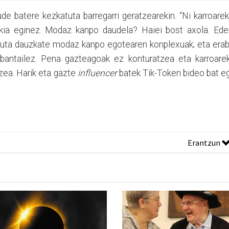
atere kezkatuta barregarri geratzearekin. “Ni karroareki
ikia eginez. Modaz kanpo daudela? Haiei bost axola. Eder
ituta dauzkate modaz kanpo egotearen konplexuak; eta era
abantailez. Pena gazteagoak ez konturatzea eta karroarek
tzea. Harik eta gazte
influencer
batek Tik-Token bideo bat e
Erantzun