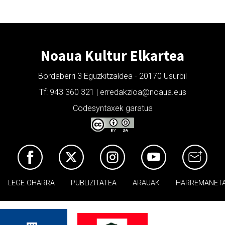
Noaua Kultur Elkartea
Bordaberri 3 Eguzkitzaldea - 20170 Usurbil
Tf: 943 360 321 | erredakzioa@noaua.eus
Codesyntaxek garatua
LEGE OHARRA
PUBLIZITATEA
ARAUAK
HARREMANET