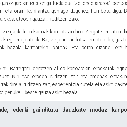
un orgarekin ikusten gintuela eta, “ze jende arraroa”, pents
, eta orain, konfiantza gehiago dugunez, hori bota digu. B
goalekoa, atsoen gauza… iruditzen zaio.
ek. Zergatik duen karroak konnotazio hori. Zergatik ematen d
tak egitera joateak. Bai, ze jendeari lotsa ematen dio; gazt
k bezala karroarekin joateak. Eta agian gizonei ere b
ekin? Barregarri geratzen al da karroarekin erosketak egit
zuet. Niri oso erosoa iruditzen zait eta amonak, emaku
ak direla iruditzen zait, esperientzia dutela eta asko dakit
rko genuke –beste gauza asko bezala–.
ude; ederki gaindituta dauzkate modaz kanpo