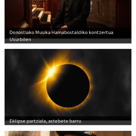
Donostiako Musika Hamabostaldiko kontzertua
Usurbilen
Eklipse partziala, astebete barru