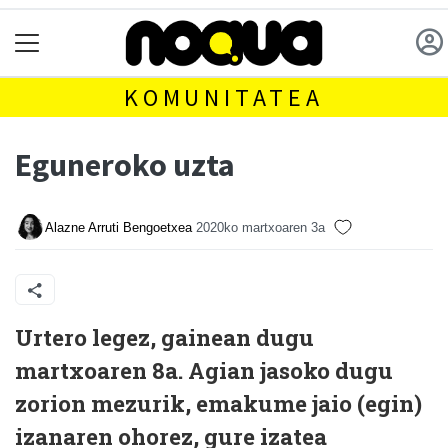
KOMUNITATEA
Eguneroko uzta
Alazne Arruti Bengoetxea
2020ko martxoaren 3a
U
rtero legez, gainean dugu
martxoaren 8a. Agian jasoko dugu
zorion mezurik, emakume jaio (egin)
izanaren ohorez, gure izatea