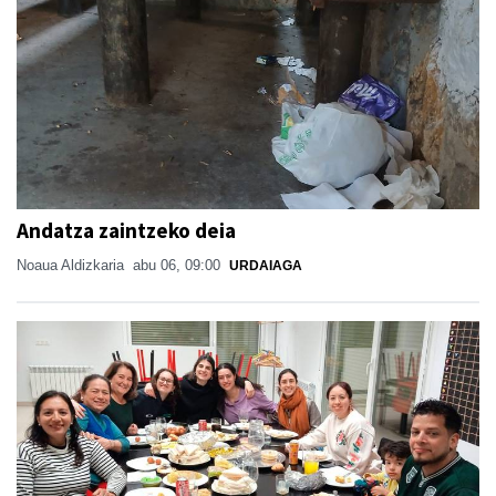
Andatza zaintzeko deia
Noaua Aldizkaria
abu 06, 09:00
URDAIAGA