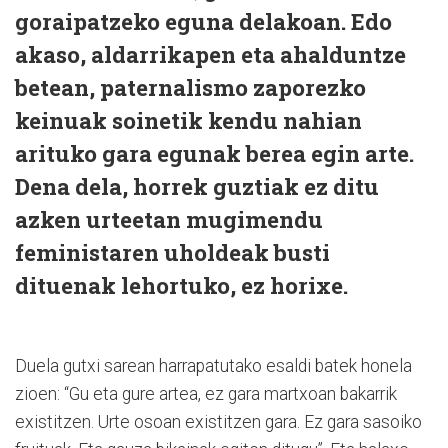
goraipatzeko eguna delakoan. Edo
akaso, aldarrikapen eta ahalduntze
betean, paternalismo zaporezko
keinuak soinetik kendu nahian
arituko gara egunak berea egin arte.
Dena dela, horrek guztiak ez ditu
azken urteetan mugimendu
feministaren uholdeak busti
dituenak lehortuko, ez horixe.
Duela gutxi sarean harrapatutako esaldi batek honela
zioen: “Gu eta gure artea, ez gara martxoan bakarrik
existitzen. Urte osoan existitzen gara. Ez gara sasoiko