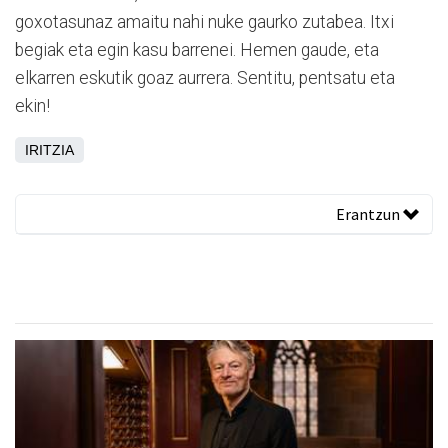
goxotasunaz amaitu nahi nuke gaurko zutabea. Itxi
begiak eta egin kasu barrenei. Hemen gaude, eta
elkarren eskutik goaz aurrera. Sentitu, pentsatu eta
ekin!
IRITZIA
Erantzun