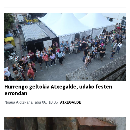
Hurrengo geltokia Atxegalde, udako festen
errondan
Noaua Aldizkaria
abu 06, 10:36
ATXEGALDE