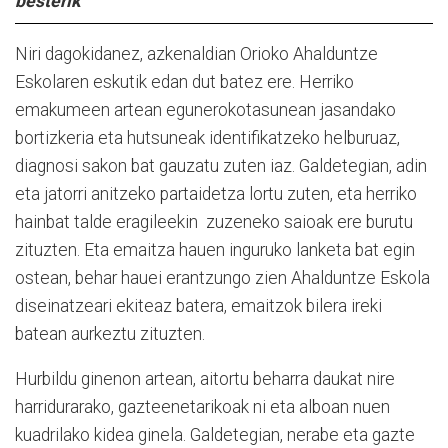
besterik”
Niri dagokidanez, azkenaldian Orioko Ahalduntze
Eskolaren eskutik edan dut batez ere. Herriko
emakumeen artean egunerokotasunean jasandako
bortizkeria eta hutsuneak identifikatzeko helburuaz,
diagnosi sakon bat gauzatu zuten iaz. Galdetegian, adin
eta jatorri anitzeko partaidetza lortu zuten, eta herriko
hainbat talde eragileekin
zuzeneko saioak ere burutu
zituzten. Eta emaitza hauen inguruko lanketa bat egin
ostean, behar hauei erantzungo zien Ahalduntze Eskola
diseinatzeari ekiteaz batera, emaitzok bilera ireki
batean aurkeztu zituzten.
Hurbildu ginenon artean, aitortu beharra daukat nire
harridurarako, gazteenetarikoak ni eta alboan nuen
kuadrilako kidea ginela. Galdetegian, nerabe eta gazte