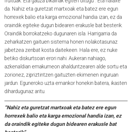
fruituak. Eta gauza bikainak egiten ditugu”. Eta halaxe
da. Na
hiz eta guretzat martxoak eta batez ere egun
horrexek balio eta karga emozional handia izan, ez da
oraindik egiteke dugun bidearen erakusle bat besterik.
Oraindik borrokatzeko dugunaren isla. Harrigarria da
zeharkatzen gaituen sistema honen nolakotasunaz
jabetzea
zenbat kosta daitekeen. Hala ere, ez nuke
betiko diskurtsoan erori nahi. Aukeran nahiago,
azkenaldian emakumeon ahalduntzearen alde sortu eta
zorionez, zipriztintzen gaituzten ekimenen inguruan
jardun. Eguneroko uzta emankor honekin batera, ikasten
dihardugunaz aritu.
“Na
hiz eta guretzat
martxoak eta batez ere egun
horrexek balio
eta karga emozional
handia izan, ez
da
oraindik egiteke dugun bidearen erakusle bat