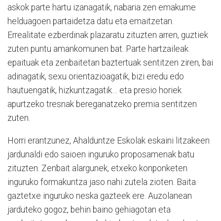
askok parte hartu izanagatik, nabaria zen emakume
helduagoen partaidetza datu eta emaitzetan.
Errealitate ezberdinak plazaratu zituzten arren, guztiek
zuten puntu amankomunen bat. Parte hartzaileak
epaituak eta zenbaitetan baztertuak sentitzen ziren, bai
adinagatik, sexu orientazioagatik, bizi eredu edo
hautuengatik, hizkuntzagatik… eta presio horiek
apurtzeko tresnak bereganatzeko premia sentitzen
zuten.
Horri erantzunez, Ahalduntze Eskolak eskaini litzakeen
jardunaldi edo saioen inguruko proposamenak batu
zituzten. Zenbait alargunek, etxeko konponketen
inguruko formakuntza jaso nahi zutela zioten. Baita
gaztetxe inguruko neska gazteek ere. Auzolanean
jarduteko gogoz, behin baino gehiagotan eta