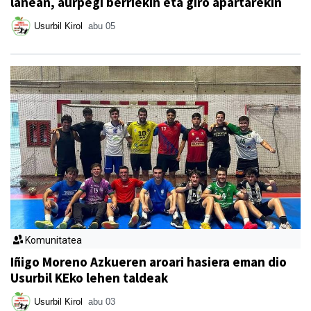
lanean, aurpegi berriekin eta giro apartarekin
Usurbil Kirol
abu 05
Komunitatea
Iñigo Moreno Azkueren aroari hasiera eman dio
Usurbil KEko lehen taldeak
Usurbil Kirol
abu 03