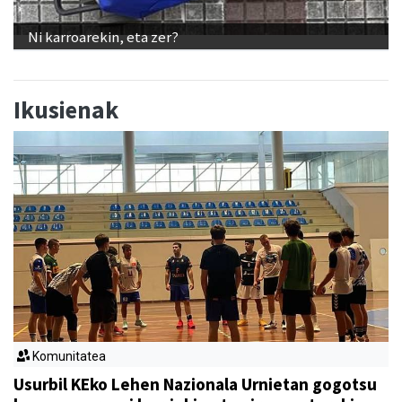
Ni karroarekin, eta zer?
Ikusienak
Komunitatea
Usurbil KEko Lehen Nazionala Urnietan gogotsu