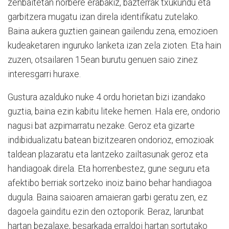
zenbaitetan norbere erabakiz, bazterrak txukundu eta
garbitzera mugatu izan direla identifikatu zutelako.
Baina aukera guztien gainean gailendu zena, emozioen
kudeaketaren inguruko lanketa izan zela zioten. Eta hain
zuzen, otsailaren 15ean burutu genuen saio zinez
interesgarri huraxe.
Gustura azalduko nuke 4 ordu horietan bizi izandako
guztia, baina ezin kabitu liteke hemen. Hala ere, ondorio
nagusi bat azpimarratu nezake. Geroz eta gizarte
indibidualizatu batean bizitzearen ondorioz, emozioak
taldean plazaratu eta lantzeko zailtasunak geroz eta
handiagoak direla. Eta horrenbestez, gune seguru eta
afektibo berriak sortzeko inoiz baino behar handiagoa
dugula. Baina saioaren amaieran garbi geratu zen, ez
dagoela gainditu ezin den oztoporik. Beraz, larunbat
hartan bezalaxe, besarkada erraldoi hartan sortutako