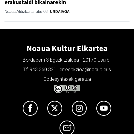
erakustaldi bikainarekin
Noaua Aldizkaria
abu 03
URDAIAGA
Noaua Kultur Elkartea
Bordaberri 3 Eguzkitzaldea - 20170 Usurbil
Tf: 943 360 321 | erredakzioa@noaua.eus
Codesyntaxek garatua