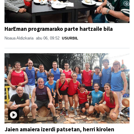
HarEman programarako parte hartzaile bila
Noaua Aldizkaria
abu 06, 09:52
USURBIL
Jaien amaiera izerdi patsetan, herri kirolen