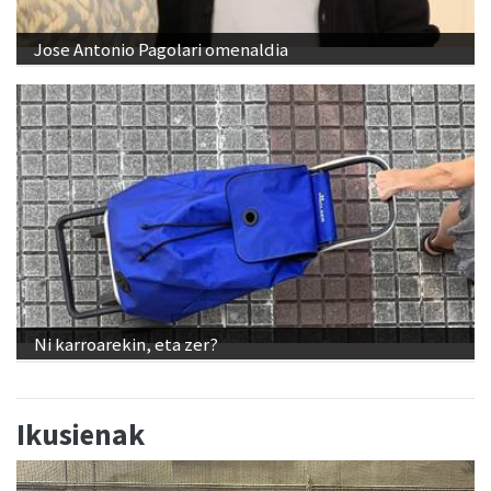
Jose Antonio Pagolari omenaldia
Ni karroarekin, eta zer?
Ikusienak