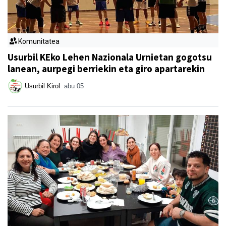
Komunitatea
Usurbil KEko Lehen Nazionala Urnietan gogotsu
lanean, aurpegi berriekin eta giro apartarekin
Usurbil Kirol
abu 05