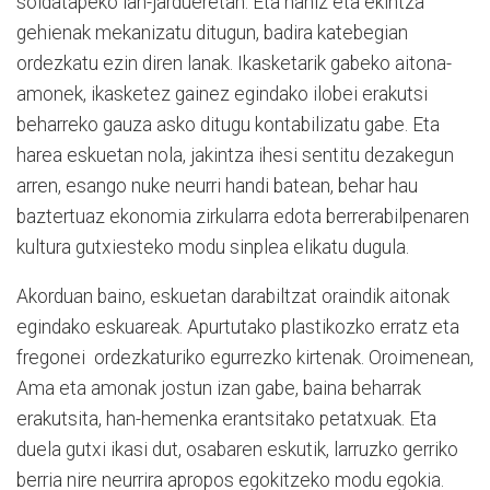
soldatapeko lan-jardueretan. Eta nahiz eta ekintza
gehienak mekanizatu ditugun, badira katebegian
ordezkatu ezin diren lanak. Ikasketarik gabeko aitona-
amonek, ikasketez gainez egindako ilobei erakutsi
beharreko gauza asko ditugu kontabilizatu gabe. Eta
harea eskuetan nola, jakintza ihesi sentitu dezakegun
arren, esango nuke neurri handi batean, behar hau
baztertuaz ekonomia zirkularra edota berrerabilpenaren
kultura gutxiesteko modu sinplea elikatu dugula.
Akorduan baino, eskuetan darabiltzat oraindik aitonak
egindako eskuareak. Apurtutako plastikozko erratz eta
fregonei
ordezkaturiko egurrezko kirtenak. Oroimenean,
Ama eta amonak jostun izan gabe, baina beharrak
erakutsita, han-hemenka erantsitako petatxuak. Eta
duela gutxi ikasi dut, osabaren eskutik, larruzko gerriko
berria nire neurrira apropos egokitzeko modu egokia.