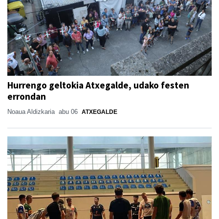
Hurrengo geltokia Atxegalde, udako festen
errondan
Noaua Aldizkaria
abu 06
ATXEGALDE