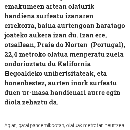
emakumeen artean olaturik
handiena surfeatu izanaren
errekorra, baina aurtengoan haratago
joateko aukera izan du. Izan ere,
otsailean, Praia do Norten
(Portugal),
22,4 metroko olatua menperatu zuela
ondorioztatu du Kalifornia
Hegoaldeko unibertsitateak, eta
honenbestez, aurten inork surfeatu
duen ur-masa handienari aurre egin
diola zehaztu da.
Agian, garai pandemikootan, olatuak metrotan neurtzea