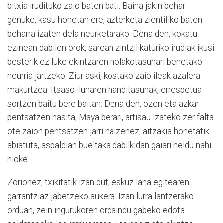
bitxia irudituko zaio baten bati. Baina jakin behar
genuke, kasu honetan ere, azterketa zientifiko baten
beharra izaten dela neurketarako. Dena den, kokatu
ezinean dabilen orok, sarean zintzilikaturiko irudiak ikusi
besterik ez luke ekintzaren nolakotasunari benetako
neurria jartzeko. Ziur aski, kostako zaio ileak azalera
makurtzea. Itsaso ilunaren handitasunak, errespetua
sortzen baitu bere baitan. Dena den, ozen eta azkar
pentsatzen hasita, Maya berari, artisau izateko zer falta
ote zaion pentsatzen jarri naizenez, aitzakia honetatik
abiatuta, aspaldian bueltaka dabilkidan gaiari heldu nahi
nioke.
Zorionez, txikitatik izan dut, eskuz lana egitearen
garrantziaz jabetzeko aukera. Izan lurra lantzerako
orduan, zein ingurukoren ordaindu gabeko edota