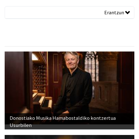
Erantzun
Donostiako Musika Hamabostaldiko kontzertua
Usurbilen