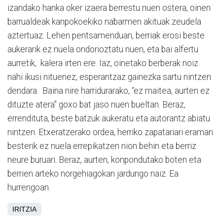
izandako hanka oker izaera berrestu nuen ostera, oinen
barrualdeak kanpokoekiko nabarmen akituak zeudela
aztertuaz. Lehen pentsamenduan, berriak erosi beste
aukerarik ez nuela ondorioztatu nuen, eta bai alfertu
aurretik,
kalera irten ere. Iaz, oinetako berberak noiz
nahi ikusi nituenez, esperantzaz gainezka sartu nintzen
dendara.
Baina nire harridurarako, “ez maitea, aurten ez
dituzte atera” goxo bat jaso nuen bueltan. Beraz,
errendituta, beste batzuk aukeratu eta autorantz abiatu
nintzen. Etxeratzerako ordea, herriko zapatariari eraman
besterik ez nuela errepikatzen nion behin eta berriz
neure buruari. Beraz, aurten, konpondutako boten eta
berrien arteko norgehiagokan jardungo naiz. Ea
hurrengoan.
IRITZIA