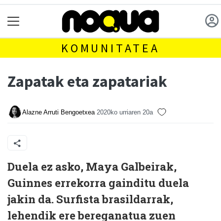
KOMUNITATEA
Zapatak eta zapatariak
Alazne Arruti Bengoetxea
2020ko urriaren 20a
Duela ez asko, Maya Galbeirak,
Guinnes errekorra gainditu duela
jakin da. Surfista brasildarrak,
lehendik ere bereganatua zuen