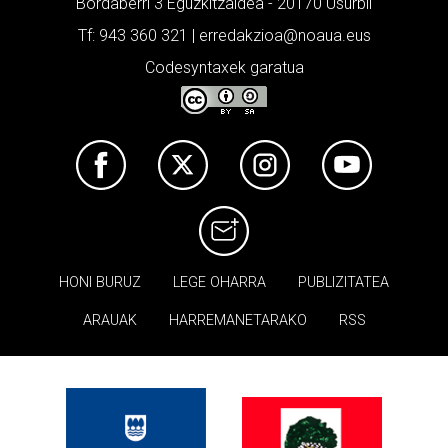
Bordaberri 3 Eguzkitzaldea - 20170 Usurbil
Tf: 943 360 321 | erredakzioa@noaua.eus
Codesyntaxek garatua
HONI BURUZ
LEGE OHARRA
PUBLIZITATEA
ARAUAK
HARREMANETARAKO
RSS