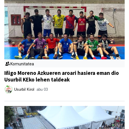
Komunitatea
Iñigo Moreno Azkueren aroari hasiera eman dio
Usurbil KEko lehen taldeak
Usurbil Kirol
abu 03