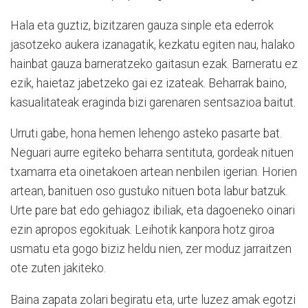
Hala eta guztiz, bizitzaren gauza sinple eta ederrok
jasotzeko
aukera izanagatik, kezkatu egiten nau, halako
hainbat gauza barneratzeko gaitasun ezak. Barneratu ez
ezik, haietaz jabetzeko gai ez izateak. Beharrak baino,
kasualitateak eraginda bizi garenaren sentsazioa baitut.
Urruti gabe, hona hemen lehengo asteko pasarte bat.
Neguari aurre egiteko beharra sentituta, gordeak nituen
txamarra eta oinetakoen artean nenbilen igerian. Horien
artean, banituen oso gustuko nituen bota labur batzuk.
Urte pare bat edo gehiagoz ibiliak, eta dagoeneko oinari
ezin apropos egokituak. Leihotik kanpora hotz giroa
usmatu eta gogo biziz heldu nien, zer moduz jarraitzen
ote zuten jakiteko.
Baina zapata zolari begiratu eta, urte luzez amak egotzi