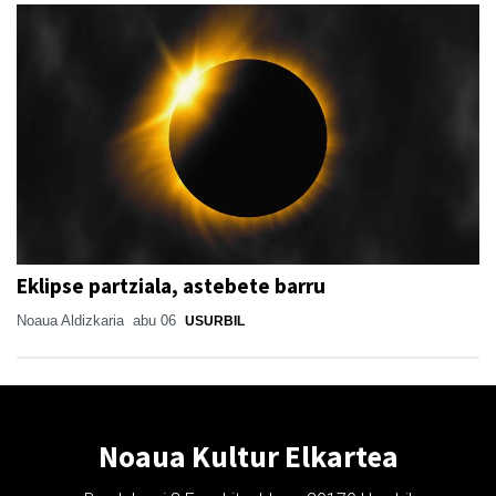
Eklipse partziala, astebete barru
Noaua Aldizkaria
abu 06
USURBIL
Noaua Kultur Elkartea