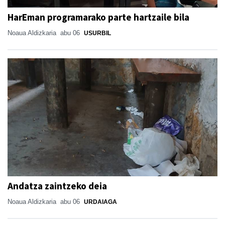
HarEman programarako parte hartzaile bila
Noaua Aldizkaria
abu 06
USURBIL
Andatza zaintzeko deia
Noaua Aldizkaria
abu 06
URDAIAGA