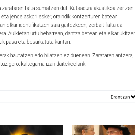
ina zarataren falta sumatzen dut. Kutsadura
akustikoa zer zen
eta jende askori esker, oraindik
kontzerturen batean
n elkar identifikatzen saia gaitezkeen, zerbait falta da.
era. Aulkietan urtu beharrean, dantza betean eta elkar ukitze
ik pasa eta besarkatuta kantari.
berak hautatzen edo bilatzen ez duenean. Zarataren antzera,
tuz gero, kaltegarria izan daitekeelarik.
Erantzun