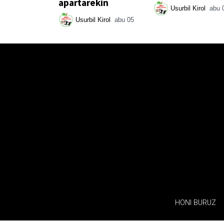
apartarekin
Usurbil Kirol
abu 
Usurbil Kirol
abu 05
HONI BURUZ