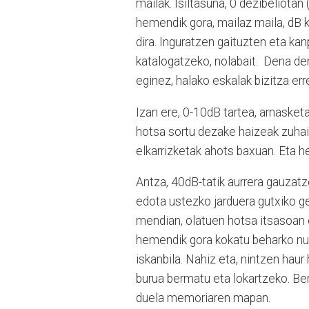
mailak. Isiltasuna, 0 dezibeliota
hemendik gora, mailaz maila, dB k
dira. Inguratzen gaituzten eta k
katalogatzeko, nolabait.
Dena den
eginez, halako eskalak bizitza err
Izan ere, 0-10dB tartea, arnasket
hotsa sortu dezake haizeak zuha
elkarrizketak ahots baxuan. Eta he
Antza, 40dB-tatik aurrera gauzatze
edota ustezko jarduera gutxiko g
mendian, olatuen hotsa itsasoan 
hemendik gora kokatu beharko nuk
iskanbila. Nahiz eta, nintzen hau
burua bermatu eta lokartzeko. Be
duela memoriaren mapan.