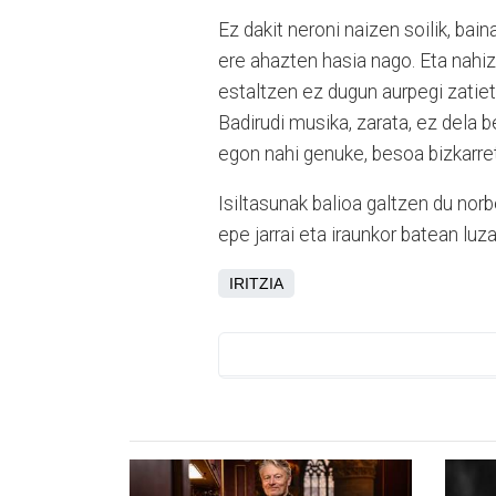
Ez dakit neroni naizen soilik, ba
ere ahazten hasia nago. Eta nahiz 
estaltzen ez dugun aurpegi zatieta
Badirudi musika, zarata, ez dela b
egon nahi genuke, besoa bizkarret
Isiltasunak balioa galtzen du nor
epe jarrai eta iraunkor batean luza
IRITZIA