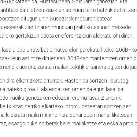
n (dB) kokatzen da. Hustasunean. Soinuaren gabezian. Eta
antitate bati lotzen zaizkien soinuen tarte batzuk definitzen
anporatzen ditugun uhin ikusezinak moduren batean
, eskerrak zientziaren munduan praktikotasunari mesede
ealeko gertakizun edota erreferentziekin alderatu ohi diren.
a lasaia edo urrats bat ematearekin parekatu liteke. 20dB–ko
itzak leun astintze dituenean. 30dB-tan mantentzen omen d
mendik aurrera, zarata-mailak txikitik ertainera egiten du jau
n dira elkarrizketa arruntak. Hasten da sortzen liburutegi
ela bateko giroa. Hala esnatzen omen da egun lasai bat
edo irudika genezaken edozein eremu lasai. Ziurrenik,
e txikitan herriko elkarteko
otordu osteetan sortzen zen
r hark, zarata maila minimo hura behar zuen mahai likatsuan
raz, esango nuke norberak bere mailakatze eta eskala propi