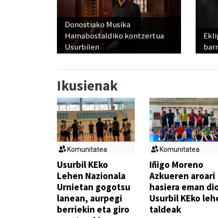
Donostiako Musika
Hamabostaldiko kontzertua
Ekli
Usurbilen
bar
Ikusienak
Komunitatea
Komunitatea
Usurbil KEko
Iñigo Moreno
Lehen Nazionala
Azkueren aroari
Urnietan gogotsu
hasiera eman di
lanean, aurpegi
Usurbil KEko leh
berriekin eta giro
taldeak