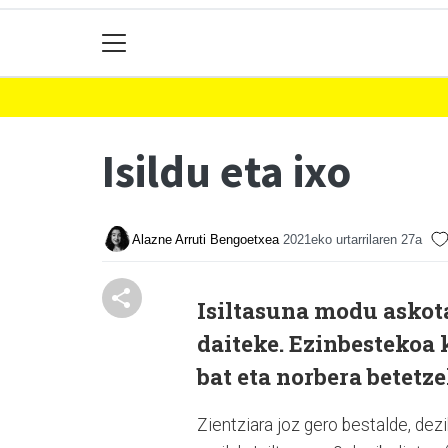
Isildu eta ixo
Alazne Arruti Bengoetxea
2021eko urtarrilaren 27a
Isiltasuna modu askota
daiteke. Ezinbestekoa 
bat eta norbera betet
Zientziara joz gero bestalde, dez