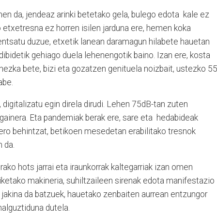
en da, jendeaz arinki betetako gela, bulego edota
kale ez
 etxetresna ez horren isilen jarduna ere, hemen koka
entsatu duzue, etxetik lanean daramagun hilabete hauetan
adibidetik gehiago duela lehenengotik baino. Izan ere, kosta
inezka bete, bizi eta gozatzen genituela noizbait, ustezko 55
abe.
, digitalizatu egin direla dirudi. Lehen 75dB-tan zuten
gainera. Eta pandemiak berak ere, sare eta
hedabideak
gero behintzat
, betikoen mesedetan erabilitako tresnok
n da.
ako hots jarrai eta iraunkorrak kaltegarriak izan omen
briketako makineria, suhiltzaileen sirenak edota manifestazio
 jakina da batzuek, hauetako zenbaiten aurrean entzungor
alguztiduna dutela.