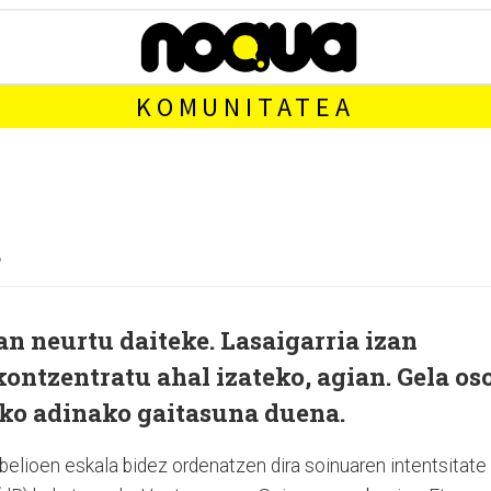
KOMUNITATEA
n neurtu daiteke. Lasaigarria izan
kontzentratu ahal izateko, agian. Gela os
zeko adinako gaitasuna duena.
ibelioen eskala bidez ordenatzen dira soinuaren intentsitate