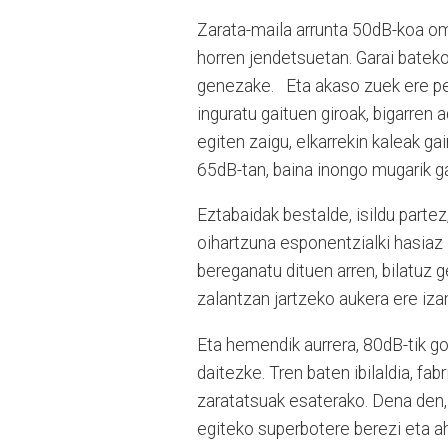
Zarata-maila arrunta 50dB-koa om
horren jendetsuetan. Garai bateko
genezake.
Eta akaso zuek ere p
inguratu gaituen giroak, bigarren 
egiten zaigu, elkarrekin kaleak ga
65dB-tan, baina inongo mugarik g
Eztabaidak bestalde, isildu partez
oihartzuna esponentzialki hasiaz 
bereganatu dituen arren, bilatuz 
zalantzan jartzeko aukera ere iza
Eta hemendik aurrera, 80dB-tik gor
daitezke. Tren baten ibilaldia, fa
zaratatsuak esaterako. Dena den,
egiteko superbotere berezi eta ah