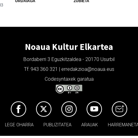
URDAIAGA
ZUBIETA
03
Noaua Kultur Elkartea
Bordaberri 3 Eguzkitzaldea - 20170 Usurbil
Tf: 943 360 321 | erredakzioa@noaua.eus
Codesyntaxek garatua
LEGE OHARRA
PUBLIZITATEA
ARAUAK
HARREMANET