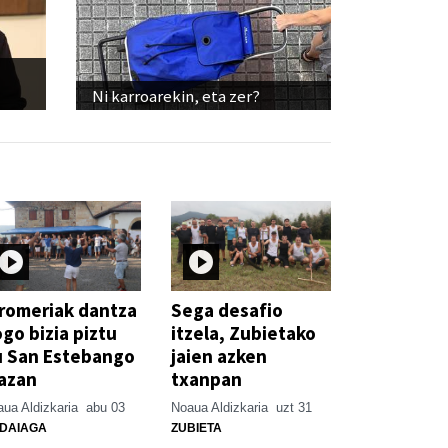
Ni karroarekin, eta zer?
romeriak dantza
Sega desafio
go bizia piztu
itzela, Zubietako
u San Estebango
jaien azken
azan
txanpan
ua Aldizkaria
abu 03
Noaua Aldizkaria
uzt 31
DAIAGA
ZUBIETA