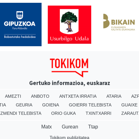
Gertuko informazioa, euskaraz
AMEZTI
ANBOTO
ANTXETA IRRATIA
ATARIA
AZP
TIA
GEURIA
GOIENA
GOIERRI TELEBISTA
GUAIXE
IZMENDI TELEBISTA
ORIO GUKA
TXINTXARRI
ZARAUT
Matx
Gurean
Ttap
Tokikom publizitatea