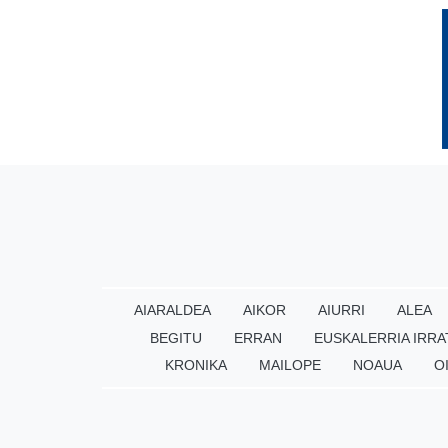
AIARALDEA
AIKOR
AIURRI
ALEA
BEGITU
ERRAN
EUSKALERRIA IRRA
KRONIKA
MAILOPE
NOAUA
O