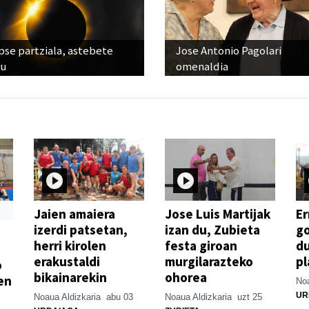
pse partziala, astebete
Jose Antonio Pagolari
ru
omenaldia
Jaien amaiera
Jose Luis Martijak
Er
izerdi patsetan,
izan du, Zubieta
go
herri kirolen
festa giroan
d
erakustaldi
murgilarazteko
pl
o
bikainarekin
ohorea
en
Noa
UR
Noaua Aldizkaria
abu 03
Noaua Aldizkaria
uzt 25