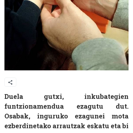
Duela gutxi, inkubategien
funtzionamendua ezagutu dut.
Osabak, inguruko ezagunei mota
ezberdinetako arrautzak eskatu eta bi