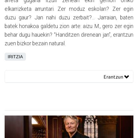
arreta gugana itzuli zenean ekin genion ohiko
elkarrizketa arruntari. Zer moduz eskolan? Zer egin
duzu gaur? Jan nahi duzu zerbait?... Jarraian, baten
batek honakoa galdetu zion arte: aizu M., gero zer egin
behar dugu hauekin? “Handitzen direnean jan”, erantzun
zuen bizkor bezain natural.
IRITZIA
Erantzun