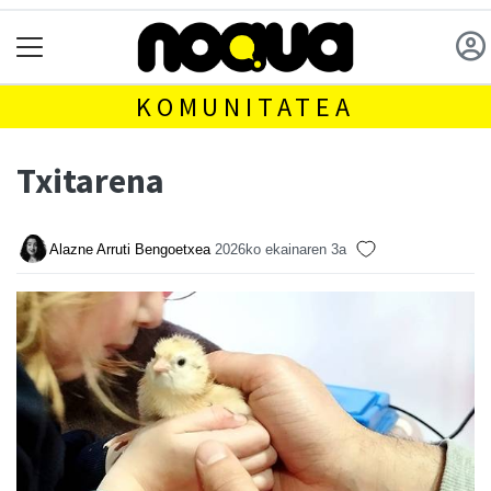
KOMUNITATEA
Txitarena
Alazne Arruti Bengoetxea
2026ko ekainaren 3a