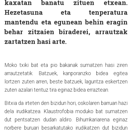
kaxatan banatu zituen etxean.
Hezetasuna eta tenperatura
mantendu eta egunean behin eragin
behar zitzaien biraderei, arrautzak
zartatzen hasi arte.
Moko txiki bat eta pio bakanak sumatzen hasi ziren
arrautzetatik. Batzuek, kanporanzko bidea egitea
lortzen zuten arren, beste batzuek, laguntza eskertzen
zuten azalari tentuz tira eginaz bidea erraztean.
Bitxia da irteten den bizidun hori, oskolaren barruan hazi
dela irudikatzea. Klaustrofobia moduko bat sumatzen
dut pentsatzen dudan aldiro. Bihurrikariarena eginaz
norbere buruari besarkatutako irudikatzen dut bizidun