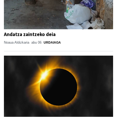
Andatza zaintzeko deia
Noaua Aldizkaria
abu 06
URDAIAGA