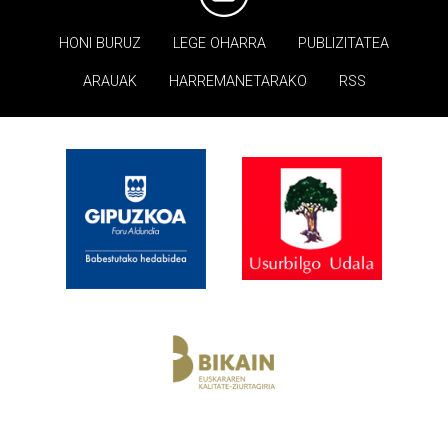
HONI BURUZ
LEGE OHARRA
PUBLIZITATEA
ARAUAK
HARREMANETARAKO
RSS