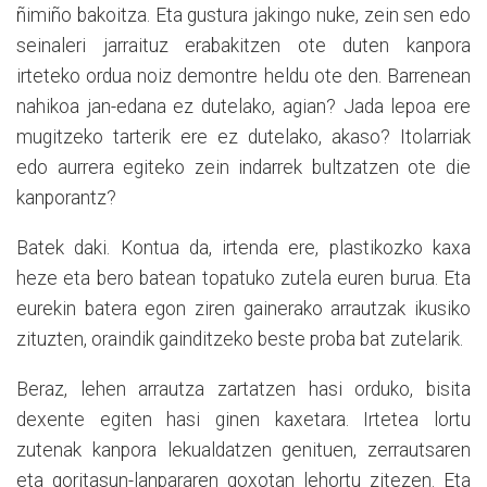
ñimiño bakoitza. Eta gustura jakingo nuke, zein sen edo
seinaleri jarraituz erabakitzen ote duten kanpora
irteteko ordua noiz demontre heldu ote den. Barrenean
nahikoa jan-edana ez dutelako, agian? Jada lepoa ere
mugitzeko tarterik ere ez dutelako, akaso? Itolarriak
edo aurrera egiteko zein indarrek bultzatzen ote die
kanporantz?
Batek daki. Kontua da, irtenda ere, plastikozko kaxa
heze eta bero batean topatuko zutela euren burua. Eta
eurekin batera egon ziren gainerako arrautzak ikusiko
zituzten, oraindik gainditzeko beste proba bat zutelarik.
Beraz, lehen arrautza zartatzen hasi orduko, bisita
dexente egiten hasi ginen kaxetara. Irtetea lortu
zutenak kanpora lekualdatzen genituen, zerrautsaren
eta goritasun-lanpararen goxotan lehortu zitezen. Eta