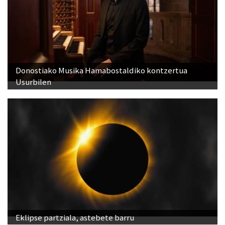
Donostiako Musika Hamabostaldiko kontzertua
Usurbilen
Eklipse partziala, astebete barru