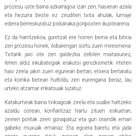
prozesu uste baina azkarragoa izan zen, hasieran azala
eta hezurra beste ez ziruditen txita ahulak, lumaje
ederra berreskuratuz pixkanaka ponpoxten ikustearena.
Ez da harritzekoa, guretzat ere horren berria eta bitxia
zen prozesu honek, ilobarengan sortu zuen miresmena.
Txitarik jaio ote zen galdezka zebilen maitasunez,
lehen aldiz inkubategiak erakutsi genizkionetik. Irteten
hasi zirela jakin zuen egunean bertan, etxera bertaratu
eta korrika betean hurbildu zen eurengana beraz, lau
urteko atzamar irrikatsuak luzatuz.
Katakumeak baina txikiagoak zirela eta suabe haltzeko
azaldu ostean, konfiantzaz hartu zituen eskuetan,
zeinen politak ziren goraipatuz eta guri oraindik eman
gabeko muxuak emanaz. Eta egoera baretu eta jada