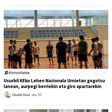
Komunitatea
Usurbil KEko Lehen Nazionala Urnietan gogotsu
lanean, aurpegi berriekin eta giro apartarekin
Usurbil Kirol
abu 05