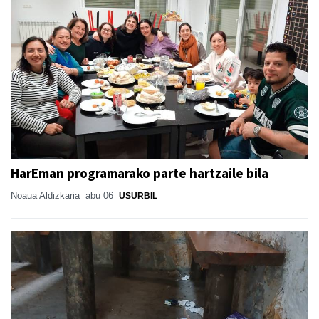
HarEman programarako parte hartzaile bila
Noaua Aldizkaria
abu 06
USURBIL