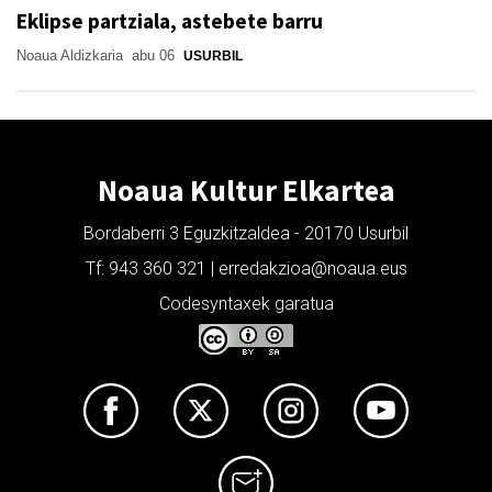
Eklipse partziala, astebete barru
Noaua Aldizkaria
abu 06
USURBIL
Noaua Kultur Elkartea
Bordaberri 3 Eguzkitzaldea - 20170 Usurbil
Tf: 943 360 321 | erredakzioa@noaua.eus
Codesyntaxek garatua