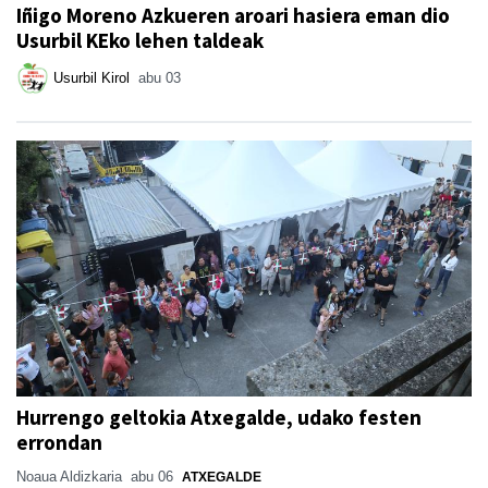
Iñigo Moreno Azkueren aroari hasiera eman dio
Usurbil KEko lehen taldeak
Usurbil Kirol
abu 03
Hurrengo geltokia Atxegalde, udako festen
errondan
Noaua Aldizkaria
abu 06
ATXEGALDE