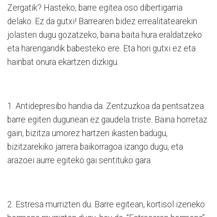
Zergatik? Hasteko, barre egitea oso dibertigarria
delako. Ez da gutxi! Barrearen bidez errealitatearekin
jolasten dugu gozatzeko, baina baita hura eraldatzeko
eta harengandik babesteko ere. Eta hori gutxi ez eta
hainbat onura ekartzen dizkigu:
1. Antidepresibo handia da. Zentzuzkoa da pentsatzea
barre egiten dugunean ez gaudela triste. Baina horretaz
gain, bizitza umorez hartzen ikasten badugu,
bizitzarekiko jarrera baikorragoa izango dugu, eta
arazoei aurre egiteko gai sentituko gara.
2. Estresa murrizten du. Barre egitean, kortisol izeneko