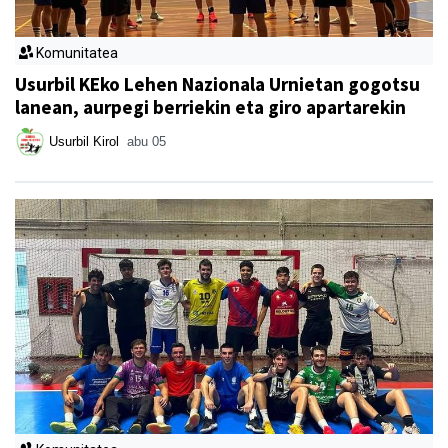
Komunitatea
Usurbil KEko Lehen Nazionala Urnietan gogotsu
lanean, aurpegi berriekin eta giro apartarekin
Usurbil Kirol
abu 05