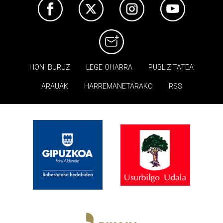
HONI BURUZ
LEGE OHARRA
PUBLIZITATEA
ARAUAK
HARREMANETARAKO
RSS