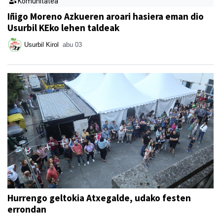
Komunitatea
Iñigo Moreno Azkueren aroari hasiera eman dio
Usurbil KEko lehen taldeak
Usurbil Kirol
abu 03
Hurrengo geltokia Atxegalde, udako festen
errondan