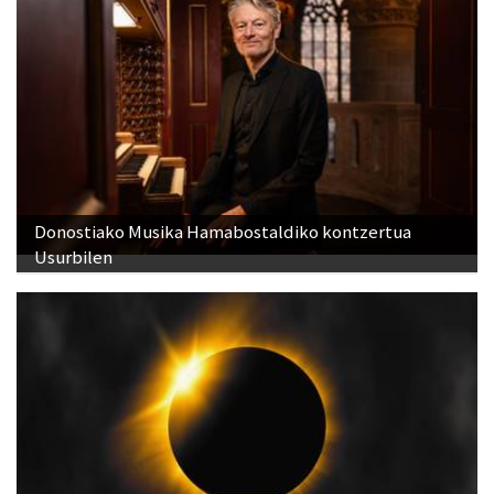
Donostiako Musika Hamabostaldiko kontzertua
Usurbilen