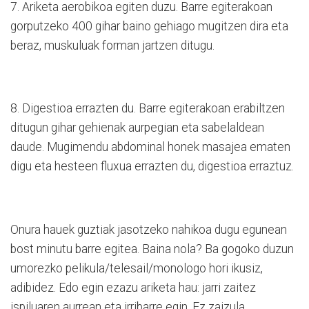
7. Ariketa aerobikoa egiten duzu. Barre egiterakoan
gorputzeko 400 gihar baino gehiago mugitzen dira eta
beraz, muskuluak forman jartzen ditugu.
8. Digestioa errazten du. Barre egiterakoan erabiltzen
ditugun gihar gehienak aurpegian eta sabelaldean
daude. Mugimendu abdominal honek masajea ematen
digu eta hesteen fluxua errazten du, digestioa erraztuz.
Onura hauek guztiak jasotzeko nahikoa dugu egunean
bost minutu barre egitea. Baina nola? Ba gogoko duzun
umorezko pelikula/telesail/monologo hori ikusiz,
adibidez. Edo egin ezazu ariketa hau: jarri zaitez
ispiluaren aurrean eta irribarre egin. Ez zaizula