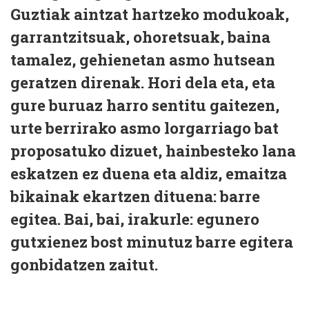
Guztiak aintzat hartzeko modukoak,
garrantzitsuak, ohoretsuak, baina
tamalez, gehienetan asmo hutsean
geratzen direnak. Hori dela eta, eta
gure buruaz harro sentitu gaitezen,
urte berrirako asmo lorgarriago bat
proposatuko dizuet, hainbesteko lana
eskatzen ez duena eta aldiz, emaitza
bikainak ekartzen dituena: barre
egitea. Bai, bai, irakurle: egunero
gutxienez bost minutuz barre egitera
gonbidatzen zaitut.