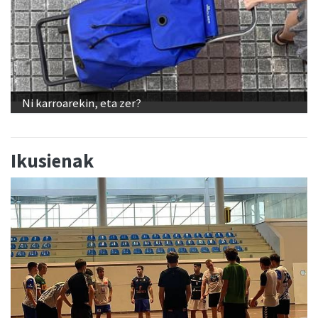
Ni karroarekin, eta zer?
Ikusienak