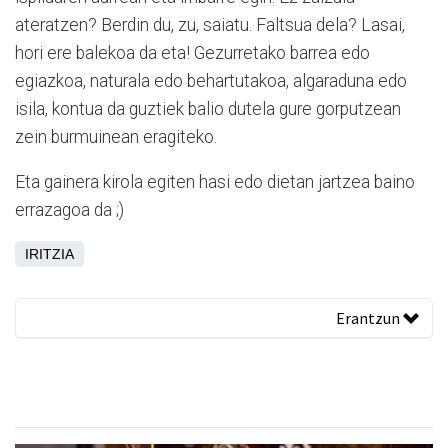
ateratzen? Berdin du, zu, saiatu. Faltsua dela? Lasai,
hori ere balekoa da eta! Gezurretako barrea edo
egiazkoa, naturala edo behartutakoa, algaraduna edo
isila, kontua da guztiek balio dutela gure gorputzean
zein burmuinean eragiteko.
Eta gainera kirola egiten hasi edo dietan jartzea baino
errazagoa da ;)
IRITZIA
Erantzun