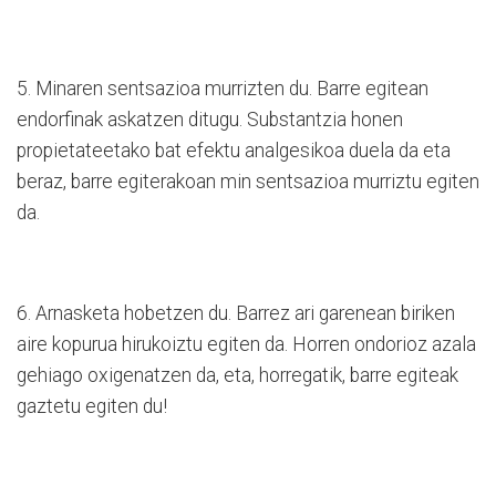
5. Minaren sentsazioa murriz
ten du. Barre egitean
endorfinak askatzen ditugu. Substantzia honen
propietateetako bat efektu analgesikoa duela da eta
beraz, barre
egiterakoan min sentsazioa murriz
tu egiten
da.
6. Arnasketa hobetzen du. Barrez ari garenean biriken
aire kopurua hirukoiztu egiten da. Horren ondorioz azala
gehiago oxigenatzen da, eta, horregatik, barre egiteak
gaztetu egiten du!