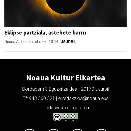
Eklipse partziala, astebete barru
Noaua Aldizkaria
abu 06, 10:14
USURBIL
Noaua Kultur Elkartea
Bordaberri 3 Eguzkitzaldea - 20170 Usurbil
Tf: 943 360 321 | erredakzioa@noaua.eus
Codesyntaxek garatua