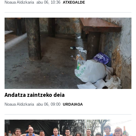
Noaua Aldizkaria
abu 06, 10:36
ATXEGALDE
Andatza zaintzeko deia
Noaua Aldizkaria
abu 06, 09:00
URDAIAGA