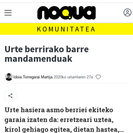
KOMUNITATEA
Urte berrirako barre
mandamenduak
Idoia Torregarai Martija
2020ko urtarrilaren 27a
Urte hasiera asmo berriei ekiteko
garaia izaten da: erretzeari uztea,
kirol gehiago egitea, dietan hastea,…