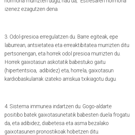
hormona murrizten dugu, hau da, “Estresaren hormona”
izenez ezagutzen dena.
3. Odol-presioa erregulatzen du. Barre egiteak, epe
laburrean, antsietatea eta erreaktibitatea murrizten ditu
pertsonengan, eta horrek odol presioa murrizten du.
Horrek gaixotasun askotatik babestuko gaitu
(hipertentsioa,
adibidez) eta, horrela, gaixotasun
kardiobaskularrak izateko arriskua txikiagotu dugu.
4. Sistema immunea indartzen du. Gogo-aldarte
positibo batek gaixotasunetatik babesten duela frogatu
da, eta adibidez, diabetesa eta asma bezalako
gaixotasunen pronostikoak hobetzen ditu.