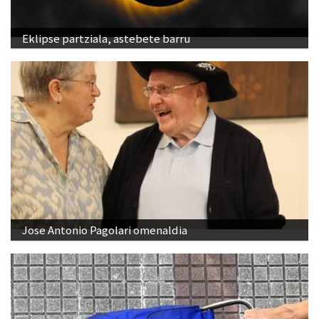
Eklipse partziala, astebete barru
Jose Antonio Pagolari omenaldia