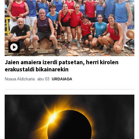
Jaien amaiera izerdi patsetan, herri kirolen
erakustaldi bikainarekin
Noaua Aldizkaria
abu 03
URDAIAGA