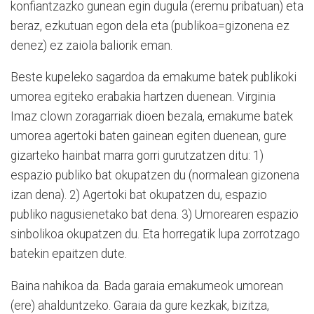
konfiantzazko gunean egin dugula (eremu pribatuan) eta
beraz, ezkutuan egon dela eta (publikoa=gizonena ez
denez) ez zaiola baliorik eman.
Beste kupeleko sagardoa da emakume batek publikoki
umorea egiteko erabakia hartzen duenean. Virginia
Imaz clown zoragarriak dioen bezala, emakume batek
umorea agertoki baten gainean egiten duenean, gure
gizarteko hainbat marra gorri gurutzatzen ditu: 1)
espazio publiko bat okupatzen du (normalean gizonena
izan dena). 2) Agertoki bat okupatzen du, espazio
publiko nagusienetako bat dena. 3) Umorearen espazio
sinbolikoa okupatzen du. Eta horregatik lupa zorrotzago
batekin epaitzen dute.
Baina nahikoa da. Bada garaia emakumeok umorean
(ere) ahalduntzeko. Garaia da gure kezkak, bizitza,