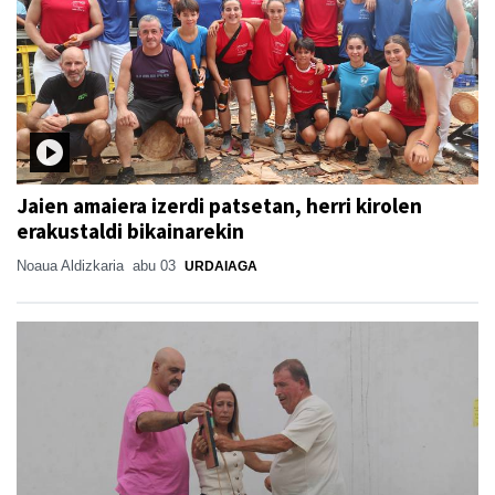
Jaien amaiera izerdi patsetan, herri kirolen
erakustaldi bikainarekin
Noaua Aldizkaria
abu 03
URDAIAGA