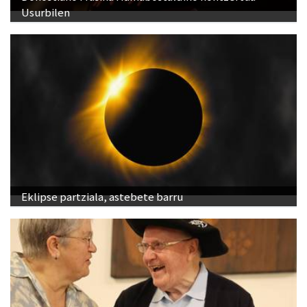
Usurbilen
Eklipse partziala, astebete barru