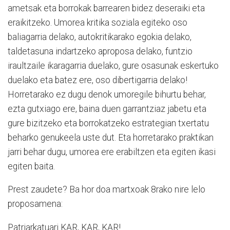
ametsak eta borrokak barrearen bidez deseraiki eta
eraikitzeko. Umorea kritika soziala egiteko oso
baliagarria delako, autokritikarako egokia delako,
taldetasuna indartzeko aproposa delako, funtzio
iraultzaile ikaragarria duelako, gure osasunak eskertuko
duelako eta batez ere, oso dibertigarria delako!
Horretarako ez dugu denok umoregile bihurtu behar,
ezta gutxiago ere, baina duen garrantziaz jabetu eta
gure bizitzeko eta borrokatzeko estrategian txertatu
beharko genukeela uste dut. Eta horretarako praktikan
jarri behar dugu, umorea ere erabiltzen eta egiten ikasi
egiten baita.
Prest zaudete? Ba hor doa martxoak 8rako nire lelo
proposamena:
Patriarkatuari KAR, KAR, KAR!