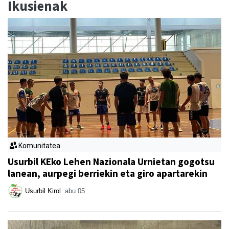
Ikusienak
Komunitatea
Usurbil KEko Lehen Nazionala Urnietan gogotsu
lanean, aurpegi berriekin eta giro apartarekin
Usurbil Kirol
abu 05