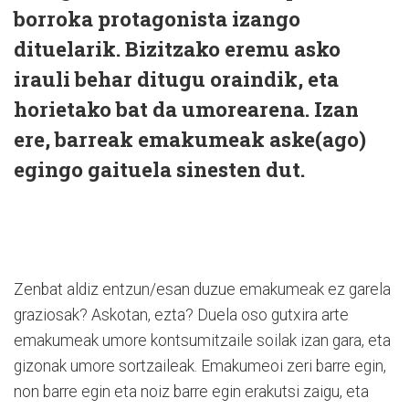
borroka protagonista izango
dituelarik.
Bizitzako eremu asko
irauli behar ditugu
oraindik, eta
horietako bat da umorearena. Izan
ere, barreak emakumeak aske(ago)
egingo gaituela sinesten dut.
Zenbat aldiz entzun/esan duzue emakumeak ez garela
graziosak? Askotan, ezta? Duela oso gutxira arte
emakumeak umore kontsumitzaile soilak izan gara, eta
gizonak umore sortzaileak. Emakumeoi zeri barre egin,
non barre egin eta noiz barre egin erakutsi zaigu, eta