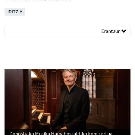
IRITZIA
Erantzun
Donostiako Musika Hamabostaldiko kontzertua