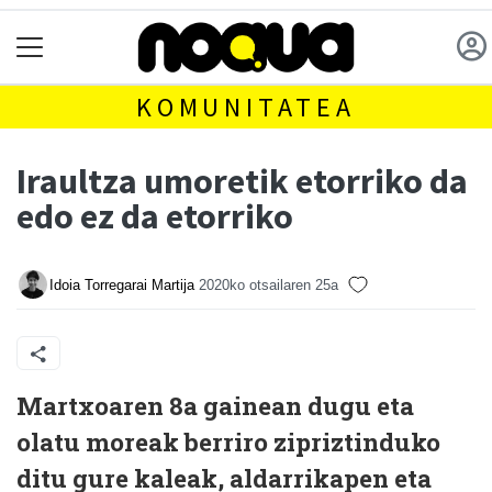
KOMUNITATEA
Iraultza umoretik etorriko da
edo ez da etorriko
Idoia Torregarai Martija
2020ko otsailaren 25a
M
artxoaren 8a gainean dugu eta
olatu moreak berriro zipriztinduko
ditu gure kaleak, aldarrikapen eta