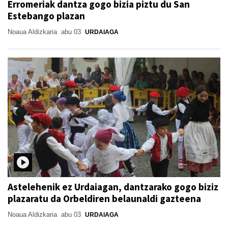
Erromeriak dantza gogo bizia piztu du San
Estebango plazan
Noaua Aldizkaria
abu 03
URDAIAGA
Astelehenik ez Urdaiagan, dantzarako gogo biziz
plazaratu da Orbeldiren belaunaldi gazteena
Noaua Aldizkaria
abu 03
URDAIAGA