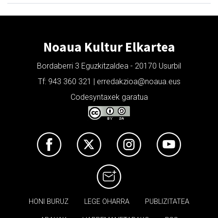
Noaua Kultur Elkartea
Bordaberri 3 Eguzkitzaldea - 20170 Usurbil
Tf: 943 360 321 | erredakzioa@noaua.eus
Codesyntaxek garatua
HONI BURUZ
LEGE OHARRA
PUBLIZITATEA