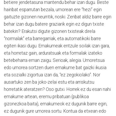
betiere jendetasuna mantendu behar izan dugu. Beste
hainbat esparrutan bezala, umorean ere “hezi” egin
gaituzte gizonen neurritik, noski. Zenbat aldiz barre egin
behar izan dugu batere graziarik egin ez digun txiste
batekin? Erakutsi digute gizonen txisteak direla
“normalak” eta barregarriak, eta automatikoki barre
egiten ikasi dugu. Emakumeak entzule soilak izan gara,
eta horretaz gain, arduratsuak eta formalak izateko
betebeharra eman zaigu. Serioak, alegia. Umoretsua
edo umorea sortzen duen emakume bat gaizki ikusia
eta sozialki zigortua izan da, “ez zegokiolako”. Nor
ausartuko zen ba joko-zelai estu eta arriskutsu
horretatik ateratzen? Oso gutxi. Horrek ez du esan nahi
emakume artean, eremu pribatuan (publikoa
gizonezkoa baita), emakumeok ez dugunik barre egin,
ez dugunik gure umorea sortu. Kontua da etxean edo