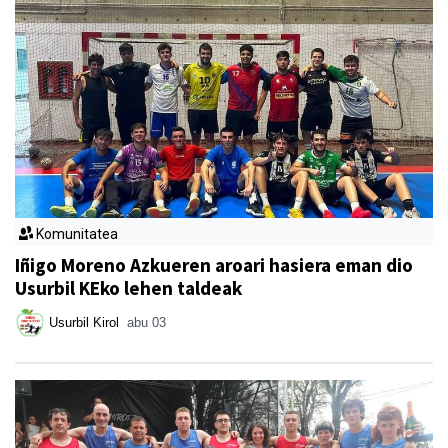
Komunitatea
Iñigo Moreno Azkueren aroari hasiera eman dio
Usurbil KEko lehen taldeak
Usurbil Kirol
abu 03