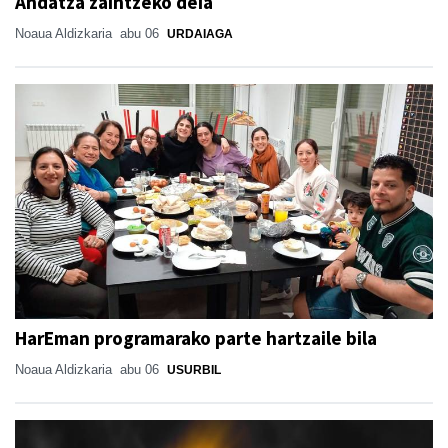
Andatza zaintzeko deia
Noaua Aldizkaria
abu 06
URDAIAGA
HarEman programarako parte hartzaile bila
Noaua Aldizkaria
abu 06
USURBIL