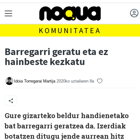
KOMUNITATEA
Barregarri geratu eta ez
hainbeste kezkatu
Idoia Torregarai Martija
2020ko uztailaren 8a
Gure gizarteko beldur handienetako
bat barregarri geratzea da. Izerdiak
botatzen ditugu jende aurrean hitz