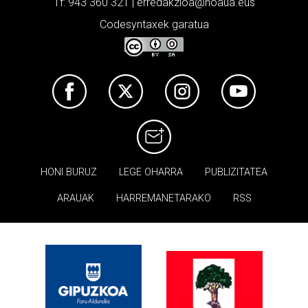
Tf: 943 360 321 | erredakzioa@noaua.eus
Codesyntaxek garatua
HONI BURUZ
LEGE OHARRA
PUBLIZITATEA
ARAUAK
HARREMANETARAKO
RSS