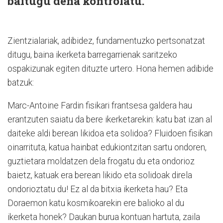
baitugu dena kontrolatu.
Zientzialariak, adibidez, fundamentuzko pertsonatzat
ditugu, baina ikerketa barregarrienak saritzeko
ospakizunak egiten dituzte urtero. Hona hemen adibide
batzuk:
Marc-Antoine Fardin fisikari frantsesa galdera hau
erantzuten saiatu da bere ikerketarekin: katu bat izan al
daiteke aldi berean likidoa eta solidoa? Fluidoen fisikan
oinarrituta, katua hainbat edukiontzitan sartu ondoren,
guztietara moldatzen dela frogatu du eta ondorioz
baietz, katuak era berean likido eta solidoak direla
ondorioztatu du! Ez al da bitxia ikerketa hau? Eta
Doraemon katu kosmikoarekin ere balioko al du
ikerketa honek? Daukan burua kontuan hartuta, zaila