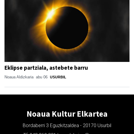
Eklipse partziala, astebete barru
Noaua Aldizkaria
abu 06
USURBIL
Noaua Kultur Elkartea
Bordaberri 3 Eguzkitzaldea - 20170 Usurbil