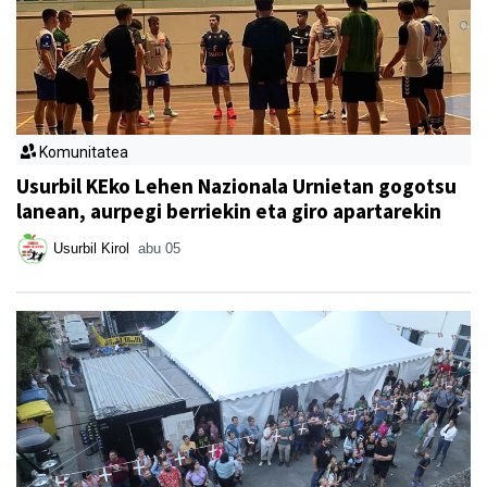
Komunitatea
Usurbil KEko Lehen Nazionala Urnietan gogotsu
lanean, aurpegi berriekin eta giro apartarekin
Usurbil Kirol
abu 05