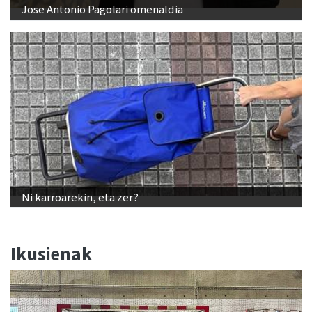
Jose Antonio Pagolari omenaldia
Ni karroarekin, eta zer?
Ikusienak