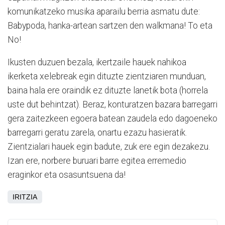
komunikatzeko musika aparailu berria asmatu dute:
Babypoda, hanka-artean sartzen den walkmana! To eta
No!
Ikusten duzuen bezala, ikertzaile hauek nahikoa
ikerketa xelebreak egin dituzte zientziaren munduan,
baina hala ere oraindik ez dituzte lanetik bota (horrela
uste dut behintzat). Beraz, konturatzen bazara barregarri
gera zaitezkeen egoera batean zaudela edo dagoeneko
barregarri geratu zarela, onartu ezazu hasieratik.
Zientzialari hauek egin badute, zuk ere egin dezakezu.
Izan ere, norbere buruari barre egitea erremedio
eraginkor eta osasuntsuena da!
IRITZIA