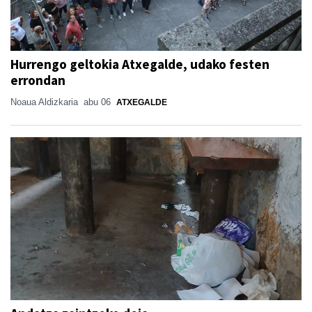
Hurrengo geltokia Atxegalde, udako festen
errondan
Noaua Aldizkaria
abu 06
ATXEGALDE