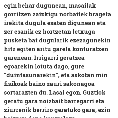
egin behar dugunean, masailak
gorritzen zaizkigu norbaitek brageta
irekita dugula esaten digunean eta
zer esanik ez hortzetan letxuga
pusketa bat dugularik ezezagunekin
hitz egiten aritu garela konturatzen
garenean. Irrigarri geratzea
egoarekin lotuta dago, gure
“duintasunarekin”, eta askotan min
fisikoak baino zauri sakonagoa
sortarazten du. Lasai egon. Guztiok
geratu gara noizbait barregarri eta
ziurrenik berriro geratuko gara, ezin