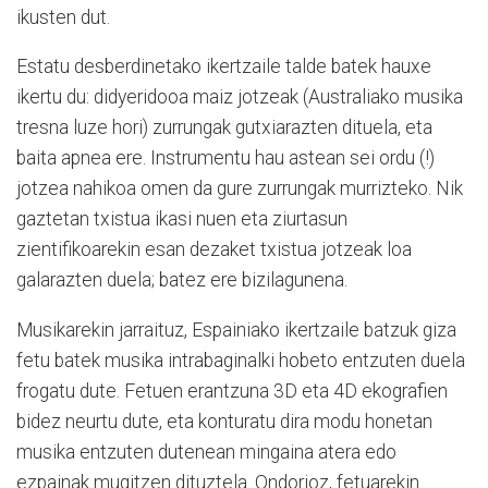
ikusten dut.
Estatu desberdinetako ikertzaile talde batek hauxe
ikertu du: didyeridooa maiz jotzeak (Australiako musika
tresna luze hori) zurrungak gutxiarazten dituela, eta
baita apnea ere. Instrumentu hau astean sei ordu (!)
jotzea nahikoa omen da gure zurrungak murrizteko. Nik
gaztetan txistua ikasi nuen eta ziurtasun
zientifikoarekin esan dezaket txistua jotzeak loa
galarazten duela; batez ere bizilagunena.
Musikarekin jarraituz, Espainiako ikertzaile batzuk giza
fetu batek musika intrabaginalki hobeto entzuten duela
frogatu dute. Fetuen erantzuna 3D eta 4D ekografien
bidez neurtu dute, eta konturatu dira modu honetan
musika entzuten dutenean mingaina atera edo
ezpainak mugitzen dituztela. Ondorioz, fetuarekin