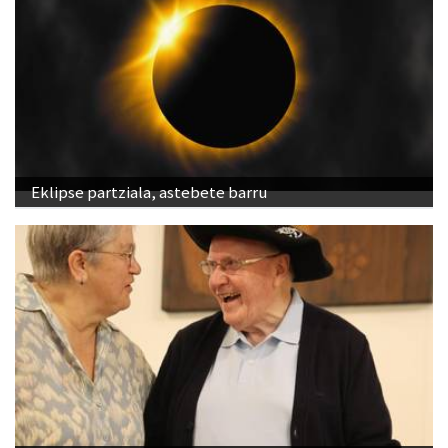
Eklipse partziala, astebete barru