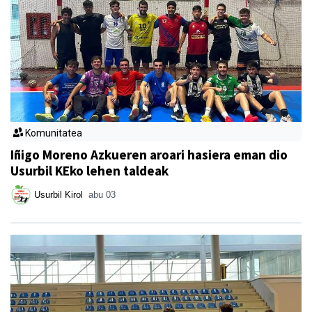
Komunitatea
Iñigo Moreno Azkueren aroari hasiera eman dio
Usurbil KEko lehen taldeak
Usurbil Kirol
abu 03