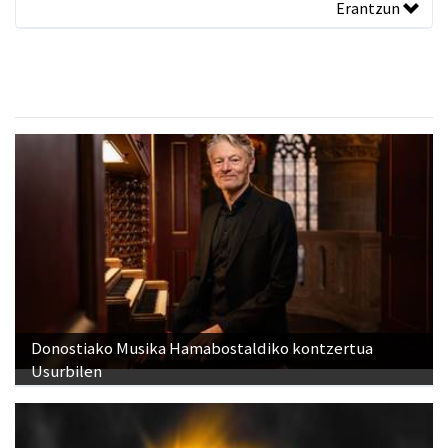
Erantzun
Donostiako Musika Hamabostaldiko kontzertua
Usurbilen