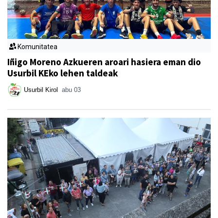
Komunitatea
Iñigo Moreno Azkueren aroari hasiera eman dio
Usurbil KEko lehen taldeak
Usurbil Kirol
abu 03