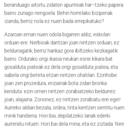
beranduago aitortu zidaten apunteak har–tzeko papera
baino zuriago nengoela. Behin horrelako bizipenak
izanda, berriz nola ez nuen bada errepikatuko?
Azaroan eman nuen odola bigarren aldiz, eskolan
orduan ere. Nerbioak dantzan joan nintzen orduan, ez
beldurragatik, berriz hankaz gora ibiltzeko kezkagatik
baino. Ordurako ongi ikasia neukan esne kikara bat
gosalduta joateak ez dela ongi gosalduta joatea, eta
sabela ongi beteta etzan nintzen ohatilan. Ezinhobe
joan zen prozedura, erizainak bota zidan bronka
kenduta: ezin omen nintzen zorabiatzeko beldurrez
joan, alajaina. Zorionez, ez nintzen zorabiatu ere egin!
Aurreko aldian bezala, ordea, tirita kentzen sentitu nuen
minik handiena. Hori bai, depilatzeko lanak ederki
aurreratu nituen. Hori bai dela mina, eta ez ziztada. Nire