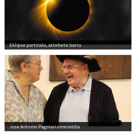
Eklipse partziala, astebete barru
Jose Antonio Pagolari omenaldia