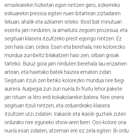
emailearekin hizketan egon nintzen gero, ezkerreko
eskuarekin presioa egiten nuen bitartean ziztadaren
lekuan, ahalik eta azkarren ixteko. Bost bat minutuan
eserita jarri ninduten, ia amaituta zegoen prozesua, eta
segituan klasera itzultzeko prest egongo nintzen. Ez
zen hala izan, ordea. Eseri eta berehala, nire kolorezko
mundua zuri-beltz bilakatzen hasi zen, orbain grisak
tarteko. Buruz gora jarri ninduten berehala lau erizainen
artean, eta haietako batek haizea ematen zidan.
Segituan itzuli zen betiko kolorezko mundua nire begi
aurrera. Aurpegia zuri-zuri nuela, bi fruitu lehor pakete
jan nituen ia litro erdi kokakolarekin batera. Nire onera
segituan itzuli nintzen, eta orduerdirako klasera
itzultzen utzi zidaten. Irakasle eta ikasle guztiek zuten
ordurako nire eguneko show-aren berri. Oso kolore ona
nuela esan zidaten, atzeman ere ez zela egiten. Bi ordu