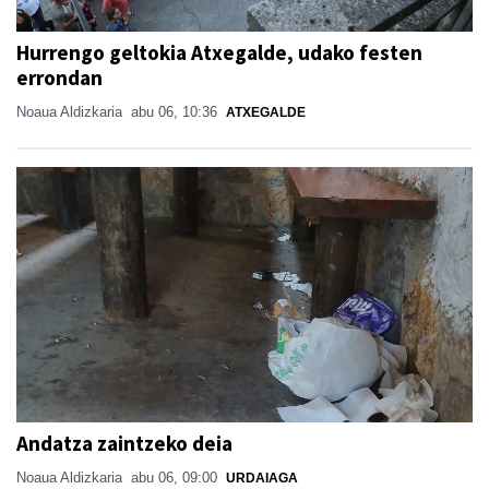
Hurrengo geltokia Atxegalde, udako festen
errondan
Noaua Aldizkaria
abu 06, 10:36
ATXEGALDE
Andatza zaintzeko deia
Noaua Aldizkaria
abu 06, 09:00
URDAIAGA