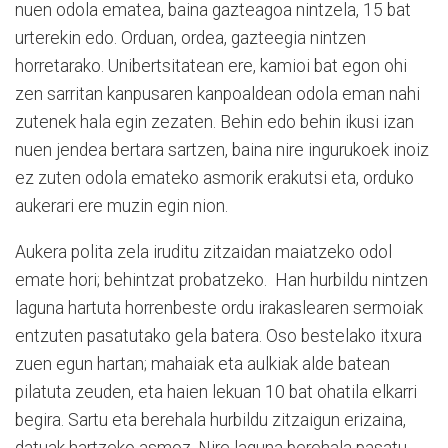
nuen odola ematea, baina gazteagoa nintzela, 15 bat
urterekin edo. Orduan, ordea, gazteegia nintzen
horretarako. Unibertsitatean ere, kamioi bat egon ohi
zen sarritan kanpusaren kanpoaldean odola eman nahi
zutenek hala egin zezaten. Behin edo behin ikusi izan
nuen jendea bertara sartzen, baina nire ingurukoek inoiz
ez zuten odola emateko asmorik erakutsi eta, orduko
aukerari ere muzin egin nion.
Aukera polita zela iruditu zitzaidan maiatzeko odol
emate hori; behintzat probatzeko.
Han hurbildu nintzen
laguna hartuta horrenbeste ordu irakaslearen sermoiak
entzuten pasatutako gela batera. Oso bestelako itxura
zuen egun hartan; mahaiak eta aulkiak alde batean
pilatuta zeuden, eta haien lekuan 10 bat ohatila elkarri
begira. Sartu eta berehala hurbildu zitzaigun erizaina,
datuak hartzeko asmoz. Nire laguna berehala pasatu