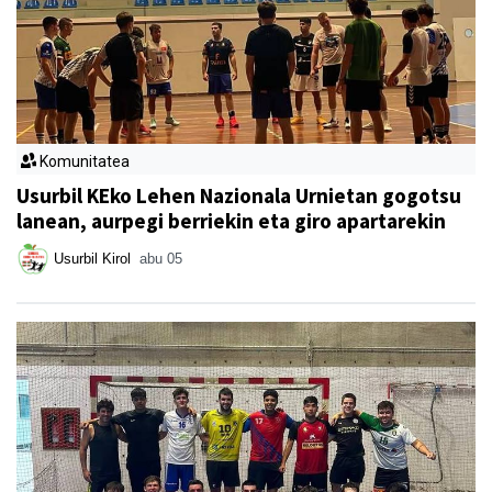
Komunitatea
Usurbil KEko Lehen Nazionala Urnietan gogotsu
lanean, aurpegi berriekin eta giro apartarekin
Usurbil Kirol
abu 05