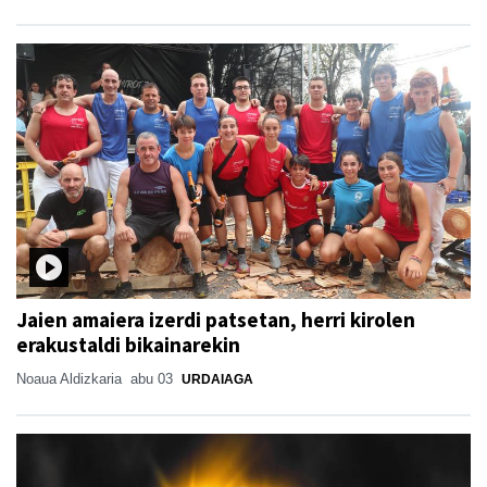
Jaien amaiera izerdi patsetan, herri kirolen
erakustaldi bikainarekin
Noaua Aldizkaria
abu 03
URDAIAGA