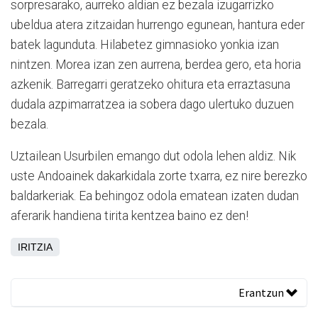
sorpresarako, aurreko aldian ez bezala izugarrizko
ubeldua atera zitzaidan hurrengo egunean, hantura eder
batek lagunduta. Hilabetez gimnasioko yonkia izan
nintzen. Morea izan zen aurrena, berdea gero, eta horia
azkenik. Barregarri geratzeko ohitura eta erraztasuna
dudala azpimarratzea ia sobera dago ulertuko duzuen
bezala.
Uztailean Usurbilen emango dut odola lehen aldiz. Nik
uste Andoainek dakarkidala zorte txarra, ez nire berezko
baldarkeriak. Ea behingoz odola ematean izaten dudan
aferarik handiena tirita kentzea baino ez den!
IRITZIA
Erantzun