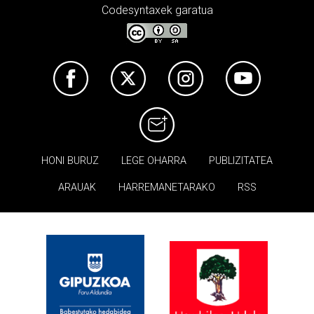
Codesyntaxek garatua
HONI BURUZ
LEGE OHARRA
PUBLIZITATEA
ARAUAK
HARREMANETARAKO
RSS