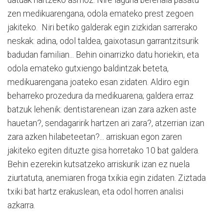
zen medikuarengana, odola emateko prest zegoen
jakiteko.
Niri betiko galderak egin zizkidan sarrerako
neskak: adina, odol taldea, gaixotasun garrantzitsurik
badudan familian... Behin oinarrizko datu horiekin, eta
odola emateko gutxiengo baldintzak beteta,
medikuarengana joateko esan zidaten. Aldiro egin
beharreko prozedura da medikuarena; galdera erraz
batzuk lehenik:
dentistarenean izan zara azken aste
hauetan?, sendagaririk hartzen ari zara?,
atzerrian izan
zara azken hilabeteetan?... arriskuan egon zaren
jakiteko egiten dituzte gisa horretako 10 bat galdera.
Behin ezerekin kutsatzeko arriskurik izan ez nuela
ziurtatuta, anemiaren froga txikia egin zidaten. Ziztada
txiki bat hartz erakuslean, eta odol horren analisi
azkarra.