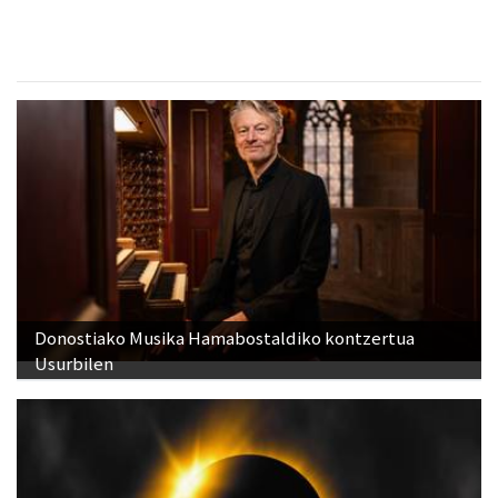
Donostiako Musika Hamabostaldiko kontzertua
Usurbilen