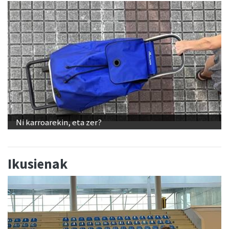
Ni karroarekin, eta zer?
Ikusienak