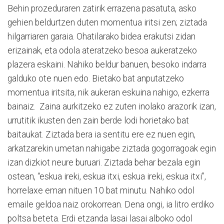
Behin prozeduraren zatirik errazena pasatuta, asko
gehien
beldurtzen duten momentu
a iritsi zen; ziztada
hilgarriaren garaia. Ohatilarako bidea erakutsi zidan
erizainak, eta odola ateratzeko besoa aukeratzeko
plazera eskaini. Nahiko beldur banuen, besoko indarra
galduko ote nuen edo. Bietako bat anputatzeko
momentua iritsita, nik aukeran eskuina nahigo, ezkerra
bainaiz.
Zaina aurkitzeko ez zuten inolako arazorik izan,
urrutitik ikusten den zain berde lodi horietako bat
baitaukat. Ziztada bera ia sentitu ere ez nuen egin,
arkatzarekin umetan nahigabe ziztada gogorragoak egin
izan dizkiot neure buruari. Ziztada behar bezala egin
ostean, “eskua ireki, eskua itxi, eskua ireki, eskua itxi”,
horrelaxe eman nituen 10 bat minutu. Nahiko odol
emaile geldoa naiz orokorrean. Dena ongi, ia litro erdiko
poltsa beteta. Erdi etzanda lasai lasai alboko odol