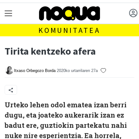
KOMUNITATEA
Tirita kentzeko afera
Itxaso Orbegozo Borda
2020ko urtarrilaren 27a
U
rteko lehen odol ematea izan berri
dugu, eta joateko aukerarik izan ez
badut ere, guztiokin partekatu nahi
nuke nire esperientzia. Ea horrela,