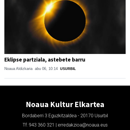
Eklipse partziala, astebete barru
Noaua Aldizkaria
abu 06, 10:14
USURBIL
Noaua Kultur Elkartea
Bordaberri 3 Eguzkitzaldea - 20170 Usurbil
Tf: 943 360 321 | erredakzioa@noaua.eus