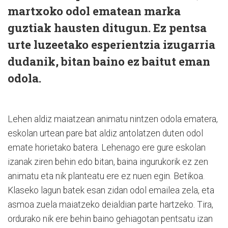
martxoko odol ematean marka
guztiak hausten ditugun. Ez pentsa
urte luzeetako esperientzia izugarria
dudanik, bitan baino ez baitut eman
odola.
Lehen aldiz maiatzean animatu nintzen odola ematera,
eskolan urtean pare bat aldiz antolatzen duten odol
emate horietako batera. Lehenago ere gure eskolan
izanak ziren behin edo bitan, baina ingurukorik ez zen
animatu eta nik planteatu ere ez nuen egin. Betikoa.
Klaseko lagun batek esan zidan odol emailea zela, eta
asmoa zuela maiatzeko deialdian parte hartzeko. Tira,
ordurako nik ere behin baino gehiagotan pentsatu izan