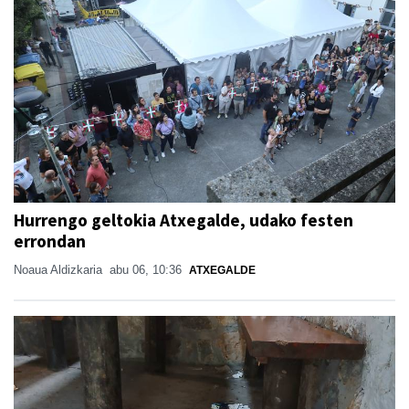
Hurrengo geltokia Atxegalde, udako festen
errondan
Noaua Aldizkaria
abu 06, 10:36
ATXEGALDE