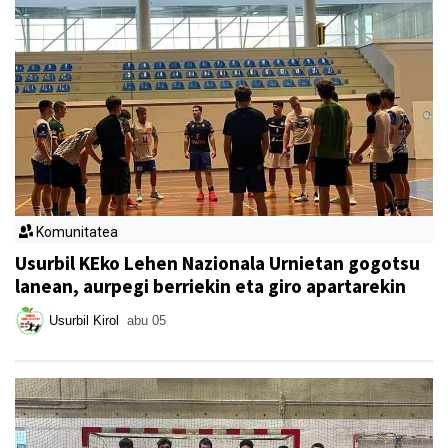
Komunitatea
Usurbil KEko Lehen Nazionala Urnietan gogotsu
lanean, aurpegi berriekin eta giro apartarekin
Usurbil Kirol
abu 05