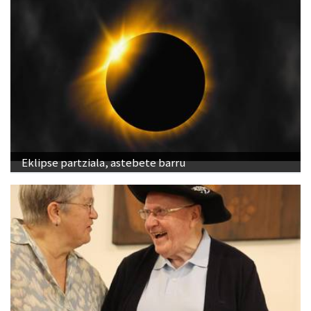
Eklipse partziala, astebete barru