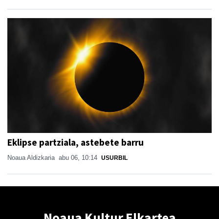
Eklipse partziala, astebete barru
Noaua Aldizkaria
abu 06, 10:14
USURBIL
Noaua Kultur Elkartea