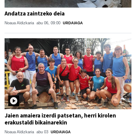
Andatza zaintzeko deia
Noaua Aldizkaria
abu 06, 09:00
URDAIAGA
Jaien amaiera izerdi patsetan, herri kirolen
erakustaldi bikainarekin
Noaua Aldizkaria
abu 03
URDAIAGA