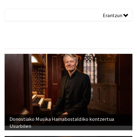
Erantzun
Donostiako Musika Hamabostaldiko kontzertua
Usurbilen