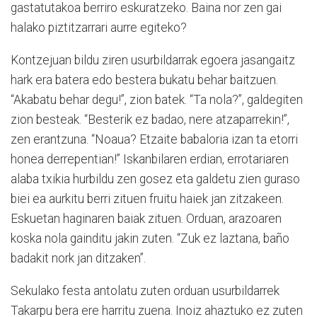
gastatutakoa berriro eskuratzeko. Baina nor zen gai
halako piztitzarrari aurre egiteko?
Kontzejuan bildu ziren usurbildarrak egoera jasangaitz
hark era batera edo bestera bukatu behar baitzuen.
“Akabatu behar degu!”, zion batek. “Ta nola?”, galdegiten
zion besteak. “Besterik ez badao, nere atzaparrekin!”,
zen erantzuna. “Noaua? Etzaite babaloria izan ta etorri
honea derrepentian!” Iskanbilaren erdian, errotariaren
alaba txikia hurbildu zen gosez eta galdetu zien guraso
biei ea aurkitu berri zituen fruitu haiek jan zitzakeen.
Eskuetan haginaren baiak zituen. Orduan, arazoaren
koska nola gainditu jakin zuten. “Zuk ez laztana, baño
badakit nork jan ditzaken”.
Sekulako festa antolatu zuten orduan usurbildarrek
Takarpu bera ere harritu zuena. Inoiz ahaztuko ez zuten