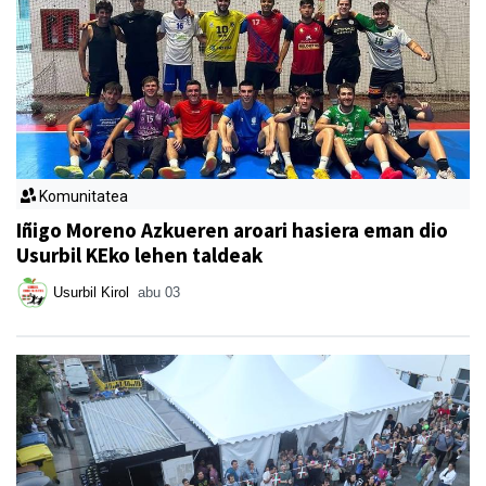
Komunitatea
Iñigo Moreno Azkueren aroari hasiera eman dio
Usurbil KEko lehen taldeak
Usurbil Kirol
abu 03