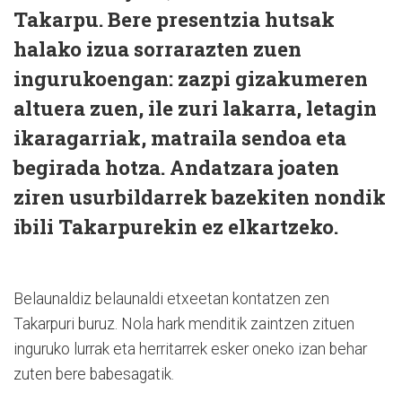
Takarpu. Bere presentzia hutsak
halako izua sorrarazten zuen
ingurukoengan: zazpi gizakumeren
altuera zuen, ile zuri lakarra, letagin
ikaragarriak, matraila sendoa eta
begirada hotza. Andatzara joaten
ziren usurbildarrek bazekiten nondik
ibili Takarpurekin ez elkartzeko.
Belaunaldiz belaunaldi etxeetan kontatzen zen
Takarpuri buruz. Nola hark menditik zaintzen zituen
inguruko lurrak eta herritarrek esker oneko izan behar
zuten bere babesagatik.