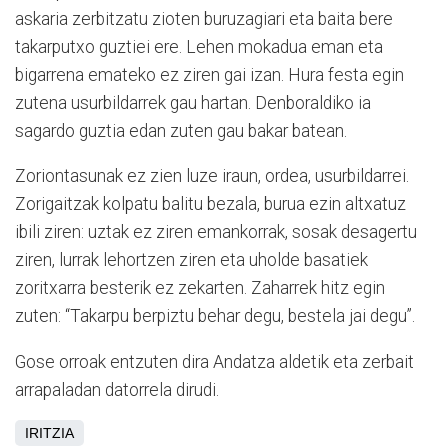
askaria zerbitzatu zioten buruzagiari eta baita bere
takarputxo guztiei ere. Lehen mokadua eman eta
bigarrena emateko ez ziren gai izan. Hura festa egin
zutena usurbildarrek gau hartan. Denboraldiko ia
sagardo guztia edan zuten gau bakar batean.
Zoriontasunak ez zien luze iraun, ordea, usurbildarrei.
Zorigaitzak kolpatu balitu bezala, burua ezin altxatuz
ibili ziren: uztak ez ziren emankorrak, sosak desagertu
ziren, lurrak lehortzen ziren eta uholde basatiek
zoritxarra besterik ez zekarten. Zaharrek hitz egin
zuten: “Takarpu berpiztu behar degu, bestela jai degu”.
Gose orroak entzuten dira Andatza aldetik eta zerbait
arrapaladan datorrela dirudi.
IRITZIA