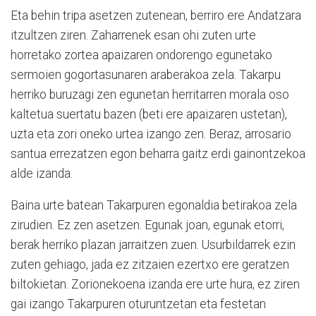
Eta behin tripa asetzen zutenean, berriro ere Andatzara
itzultzen ziren. Zaharrenek esan ohi zuten urte
horretako zortea apaizaren ondorengo egunetako
sermoien gogortasunaren araberakoa zela. Takarpu
herriko buruzagi zen egunetan herritarren morala oso
kaltetua suertatu bazen (beti ere apaizaren ustetan),
uzta eta zori oneko urtea izango zen. Beraz, arrosario
santua errezatzen egon beharra gaitz erdi gainontzekoa
alde izanda.
Baina urte batean Takarpuren egonaldia betirakoa zela
zirudien. Ez zen asetzen. Egunak joan, egunak etorri,
berak herriko plazan jarraitzen zuen. Usurbildarrek ezin
zuten gehiago, jada ez zitzaien ezertxo ere geratzen
biltokietan. Zorionekoena izanda ere urte hura, ez ziren
gai izango Takarpuren oturuntzetan eta festetan