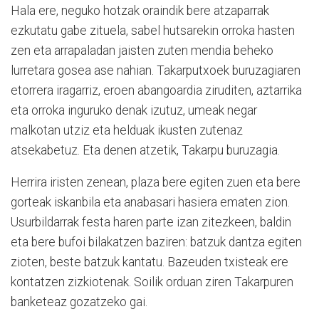
Hala ere, neguko hotzak oraindik bere atzaparrak
ezkutatu gabe zituela, sabel hutsarekin orroka hasten
zen eta arrapaladan jaisten zuten mendia beheko
lurretara gosea ase nahian. Takarputxoek buruzagiaren
etorrera iragarriz, eroen abangoardia ziruditen, aztarrika
eta orroka inguruko denak izutuz, umeak negar
malkotan utziz eta helduak ikusten zutenaz
atsekabetuz. Eta denen atzetik, Takarpu buruzagia.
Herrira iristen zenean, plaza bere egiten zuen eta bere
gorteak iskanbila eta anabasari hasiera ematen zion.
Usurbildarrak festa haren parte izan zitezkeen, baldin
eta bere bufoi bilakatzen baziren: batzuk dantza egiten
zioten, beste batzuk kantatu. Bazeuden txisteak ere
kontatzen zizkiotenak. Soilik orduan ziren Takarpuren
banketeaz gozatzeko gai.