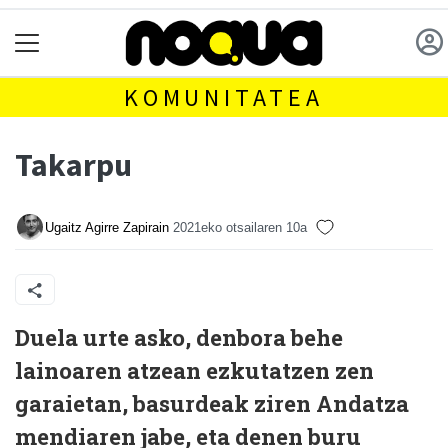
KOMUNITATEA
Takarpu
Ugaitz Agirre Zapirain
2021eko otsailaren 10a
Duela urte asko, denbora behe
lainoaren atzean ezkutatzen zen
garaietan, basurdeak ziren Andatza
mendiaren jabe, eta denen buru