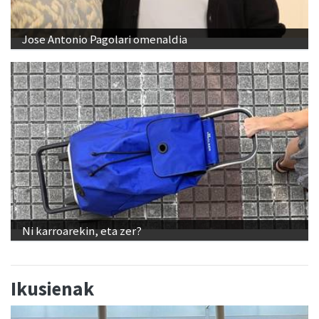
Jose Antonio Pagolari omenaldia
Ni karroarekin, eta zer?
Ikusienak