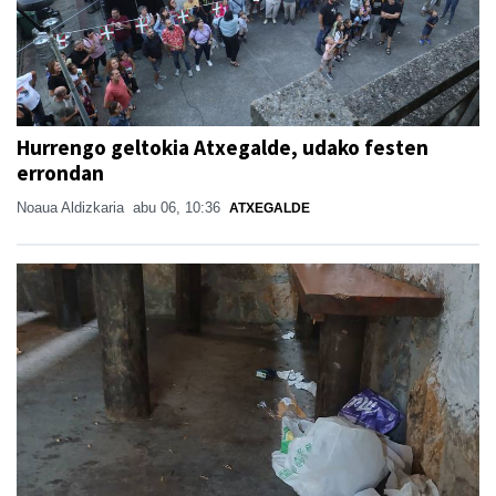
Hurrengo geltokia Atxegalde, udako festen
errondan
Noaua Aldizkaria
abu 06, 10:36
ATXEGALDE