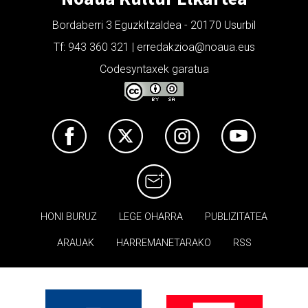
Bordaberri 3 Eguzkitzaldea - 20170 Usurbil
Tf: 943 360 321 | erredakzioa@noaua.eus
Codesyntaxek garatua
HONI BURUZ
LEGE OHARRA
PUBLIZITATEA
ARAUAK
HARREMANETARAKO
RSS