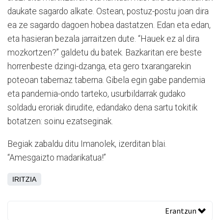
daukate sagardo alkate. Ostean, postuz-postu joan dira
ea ze sagardo dagoen hobea dastatzen. Edan eta edan,
eta hasieran bezala jarraitzen dute. “Hauek ez al dira
mozkortzen?” galdetu du batek. Bazkaritan ere beste
horrenbeste dzingi-dzanga, eta gero txarangarekin
poteoan tabernaz taberna. Gibela egin gabe pandemia
eta pandemia-ondo tarteko, usurbildarrak gudako
soldadu eroriak dirudite, edandako dena sartu tokitik
botatzen: soinu ezatseginak.
Begiak zabaldu ditu Imanolek, izerditan blai.
“Amesgaizto madarikatua!”
IRITZIA
Erantzun