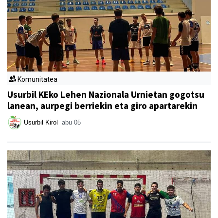
Komunitatea
Usurbil KEko Lehen Nazionala Urnietan gogotsu
lanean, aurpegi berriekin eta giro apartarekin
Usurbil Kirol
abu 05