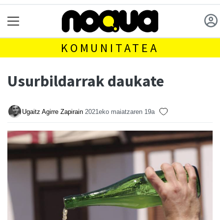
KOMUNITATEA
Usurbildarrak daukate
Ugaitz Agirre Zapirain
2021eko maiatzaren 19a