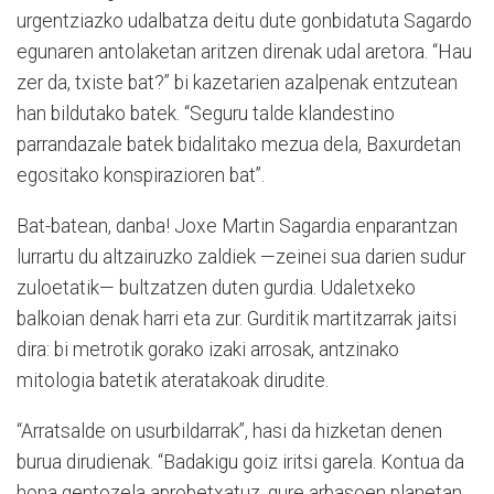
urgentziazko udalbatza deitu dute gonbidatuta Sagardo
egunaren antolaketan aritzen direnak udal aretora. “Hau
zer da, txiste bat?” bi kazetarien azalpenak entzutean
han bildutako batek. “Seguru talde klandestino
parrandazale batek bidalitako mezua dela, Baxurdetan
egositako konspirazioren bat”.
Bat-batean, danba! Joxe Martin Sagardia enparantzan
lurrartu du altzairuzko zaldiek —zeinei sua darien sudur
zuloetatik— bultzatzen duten gurdia. Udaletxeko
balkoian denak harri eta zur. Gurditik martitzarrak jaitsi
dira: bi metrotik gorako izaki arrosak, antzinako
mitologia batetik ateratakoak dirudite.
“Arratsalde on usurbildarrak”, hasi da hizketan denen
burua dirudienak. “Badakigu goiz iritsi garela. Kontua da
hona gentozela aprobetxatuz, gure arbasoen planetan