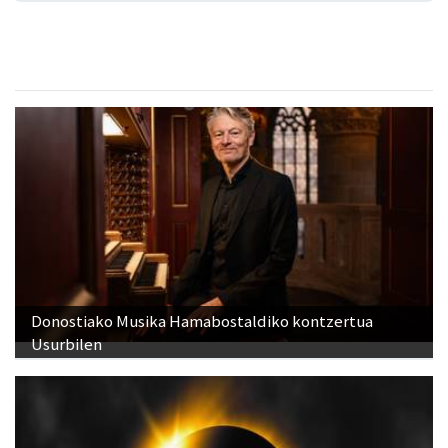
Donostiako Musika Hamabostaldiko kontzertua
Usurbilen