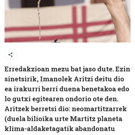
Erredakzioan mezu bat jaso dute. Ezin
sinetsirik, Imanolek Aritzi deitu dio
ea irakurri berri duena benetakoa edo
lo gutxi egitearen ondorio ote den.
Aritzek berretsi dio: neomartitzarrek
(duela bilioika urte Martitz planeta
klima-aldaketagatik abandonatu