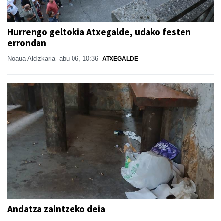
Hurrengo geltokia Atxegalde, udako festen
errondan
Noaua Aldizkaria
abu 06, 10:36
ATXEGALDE
Andatza zaintzeko deia