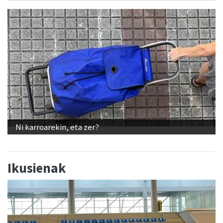
Ni karroarekin, eta zer?
Ikusienak