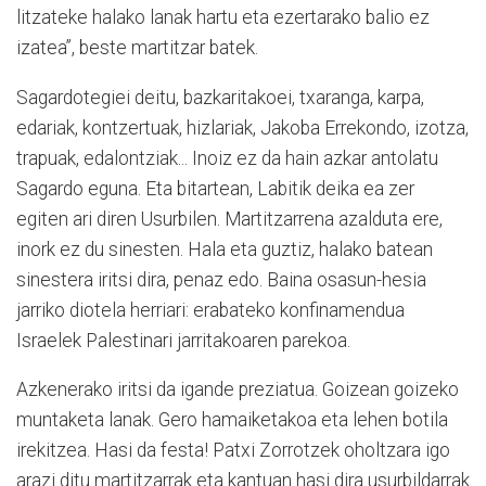
litzateke halako lanak hartu eta ezertarako balio ez
izatea”, beste martitzar batek.
Sagardotegiei deitu, bazkaritakoei, txaranga, karpa,
edariak, kontzertuak, hizlariak, Jakoba Errekondo, izotza,
trapuak, edalontziak... Inoiz ez da hain azkar antolatu
Sagardo eguna. Eta bitartean, Labitik deika ea zer
egiten ari diren Usurbilen. Martitzarrena azalduta ere,
inork ez du sinesten. Hala eta guztiz, halako batean
sinestera iritsi dira, penaz edo. Baina osasun-hesia
jarriko diotela herriari: erabateko konfinamendua
Israelek Palestinari jarritakoaren parekoa.
Azkenerako iritsi da igande preziatua. Goizean goizeko
muntaketa lanak. Gero hamaiketakoa eta lehen botila
irekitzea. Hasi da festa! Patxi Zorrotzek oholtzara igo
arazi ditu martitzarrak eta kantuan hasi dira usurbildarrak