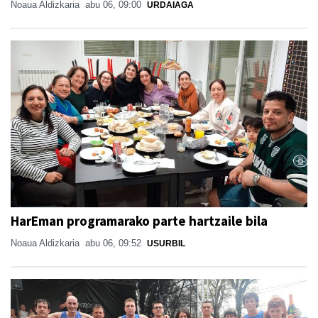
Noaua Aldizkaria
abu 06, 09:00
URDAIAGA
HarEman programarako parte hartzaile bila
Noaua Aldizkaria
abu 06, 09:52
USURBIL