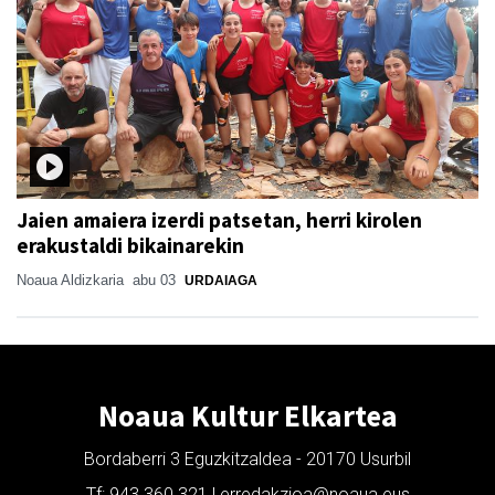
Jaien amaiera izerdi patsetan, herri kirolen
erakustaldi bikainarekin
Noaua Aldizkaria
abu 03
URDAIAGA
Noaua Kultur Elkartea
Bordaberri 3 Eguzkitzaldea - 20170 Usurbil
Tf: 943 360 321 | erredakzioa@noaua.eus