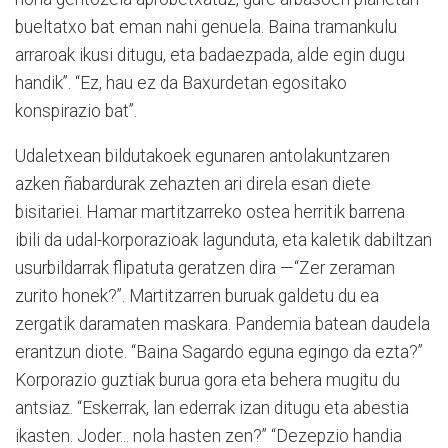
bueltatxo bat eman nahi genuela. Baina tramankulu
arraroak ikusi ditugu, eta badaezpada, alde egin dugu
handik”. “Ez, hau ez da Baxurdetan egositako
konspirazio bat”.
Udaletxean bildutakoek egunaren antolakuntzaren
azken ñabardurak zehazten ari direla esan diete
bisitariei. Hamar martitzarreko ostea herritik barrena
ibili da udal-korporazioak lagunduta, eta kaletik dabiltzan
usurbildarrak flipatuta geratzen dira —“Zer zeraman
zurito honek?”. Martitzarren buruak galdetu du ea
zergatik daramaten maskara. Pandemia batean daudela
erantzun diote. “Baina Sagardo eguna egingo da ezta?”
Korporazio guztiak burua gora eta behera mugitu du
antsiaz. “Eskerrak, lan ederrak izan ditugu eta abestia
ikasten. Joder... nola hasten zen?” “Dezepzio handia