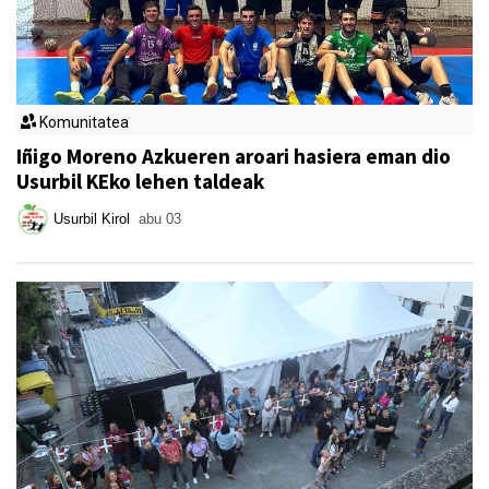
Komunitatea
Iñigo Moreno Azkueren aroari hasiera eman dio
Usurbil KEko lehen taldeak
Usurbil Kirol
abu 03