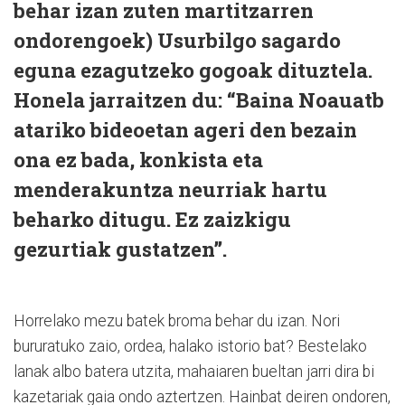
behar izan zuten martitzarren
ondorengoek) Usurbilgo sagardo
eguna ezagutzeko gogoak dituztela.
Honela jarraitzen du: “Baina Noauatb
atariko bideoetan ageri den bezain
ona ez bada, konkista eta
menderakuntza neurriak hartu
beharko ditugu. Ez zaizkigu
gezurtiak gustatzen”.
Horrelako mezu batek broma behar du izan. Nori
bururatuko zaio, ordea, halako istorio bat? Bestelako
lanak albo batera utzita, mahaiaren bueltan jarri dira bi
kazetariak gaia ondo aztertzen. Hainbat deiren ondoren,