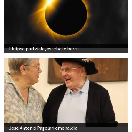
Eklipse partziala, astebete barru
Jose Antonio Pagolari omenaldia