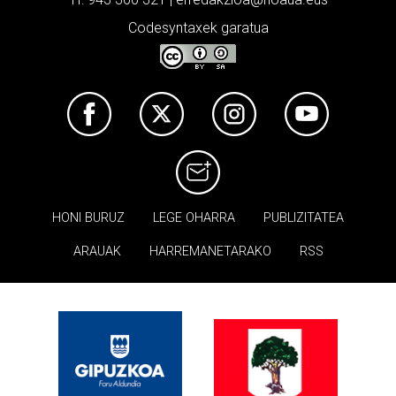
Codesyntaxek garatua
HONI BURUZ
LEGE OHARRA
PUBLIZITATEA
ARAUAK
HARREMANETARAKO
RSS