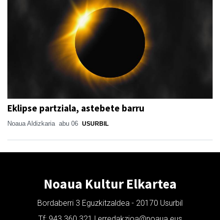
Eklipse partziala, astebete barru
Noaua Aldizkaria
abu 06
USURBIL
Noaua Kultur Elkartea
Bordaberri 3 Eguzkitzaldea - 20170 Usurbil
Tf: 943 360 321 | erredakzioa@noaua.eus