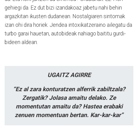
gehiegi da. Ez dut bizi izandakoaz jabetu nahi behin
argazkitan ikusten dudanean. Nostalgiaren sintomak
izan ohi dira horiek. Jendea intoxikatzeraino ailegatu da
turbo garai hauetan, autobideak nahiago baititu gurdi-
bideen aldean.
UGAITZ AGIRRE
“Ez al zara konturatzen alferrik zabiltzala?
Zergatik? Jolasa amaitu delako. Ze
momentutan amaitu da? Hastea
erabaki
zenuen
momentuan bertan.
Kar-kar-kar”