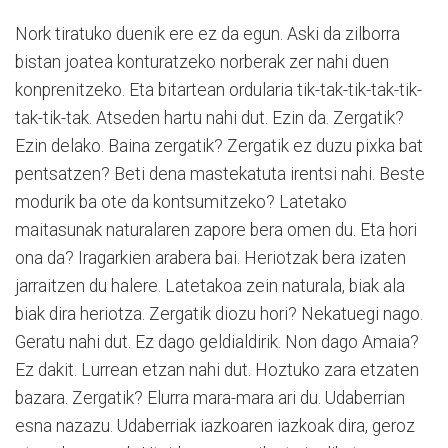
Nork tiratuko duenik ere ez da egun. Aski da zilborra
bistan joatea konturatzeko norberak zer nahi duen
konprenitzeko. Eta bitartean ordularia tik-tak-tik-tak-tik-
tak-tik-tak. Atseden hartu nahi dut. Ezin da. Zergatik?
Ezin delako. Baina zergatik? Zergatik ez duzu pixka bat
pentsatzen? Beti dena mastekatuta irentsi nahi. Beste
modurik ba ote da kontsumitzeko? Latetako
maitasunak naturalaren zapore bera omen du. Eta hori
ona da? Iragarkien arabera bai. Heriotzak bera izaten
jarraitzen du halere. Latetakoa zein naturala, biak ala
biak dira heriotza. Zergatik diozu hori? Nekatuegi nago.
Geratu nahi dut. Ez dago geldialdirik. Non dago Amaia?
Ez dakit. Lurrean etzan nahi dut. Hoztuko zara etzaten
bazara. Zergatik? Elurra mara-mara ari du. Udaberrian
esna nazazu. Udaberriak iazkoaren iazkoak dira, geroz