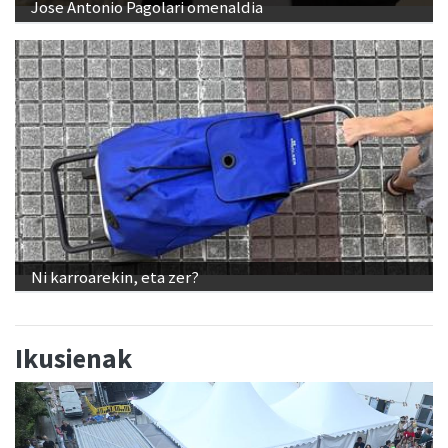
Jose Antonio Pagolari omenaldia
Ni karroarekin, eta zer?
Ikusienak