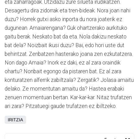
eta zaharragoak. Utzidazu zure silueta irudikatzen.
Desagertu dira zidorrak eta tren-bideak. Nora joan nahi
duzu? Horrek gutxi asko inporta du nora joaterik ez
dugunean. Amaiarengana? Guk ohartzerako aurkituko
gaitu berak. Neskato bat da eta. Nola dakizu neskato
bat dela? Noizbait ikusi duzu? Bai, edo hori uste dut
behintzat. Zenbatzen hasterako joana zen ezkutatzera.
Non dago Amaia? Inork ez daki, ez al zara oraindik
ohartu? Nonbait egongo da pistaren bat. Ez al zara
konturatzen alferrik zabiltzala? Zergatik? Jolasa amaitu
delako. Ze momentutan amaitu da? Hastea erabaki
zenuen momentuan bertan. Kar-kar-kar. Nitaz trufatzen
ari zara? Pitzatuegi gaude trufatzen ez ibiltzeko.
IRITZIA