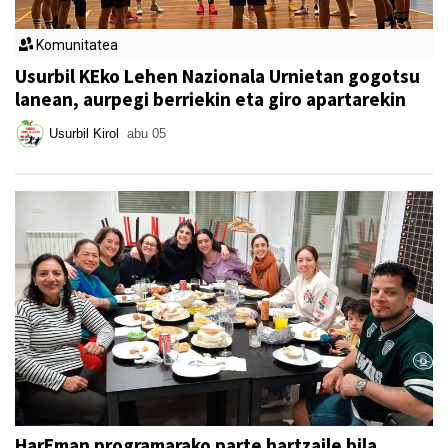
Komunitatea
Usurbil KEko Lehen Nazionala Urnietan gogotsu
lanean, aurpegi berriekin eta giro apartarekin
Usurbil Kirol
abu 05
HarEman programarako parte hartzaile bila