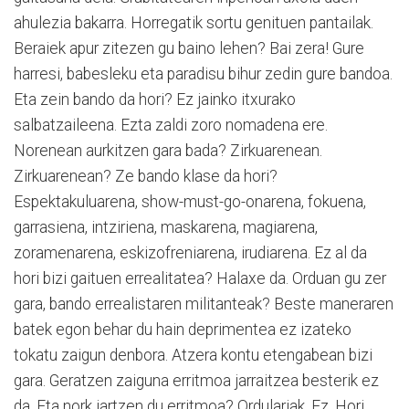
ahulezia bakarra. Horregatik sortu genituen pantailak.
Beraiek apur zitezen gu baino lehen? Bai zera! Gure
harresi, babesleku eta paradisu bihur zedin gure bandoa.
Eta zein bando da hori? Ez jainko itxurako
salbatzaileena. Ezta zaldi zoro nomadena ere.
Norenean aurkitzen gara bada? Zirkuarenean.
Zirkuarenean? Ze bando klase da hori?
Espektakuluarena, show-must-go-onarena, fokuena,
garrasiena, intziriena, maskarena, magiarena,
zoramenarena, eskizofreniarena, irudiarena. Ez al da
hori bizi gaituen errealitatea? Halaxe da. Orduan gu zer
gara, bando errealistaren militanteak? Beste maneraren
batek egon behar du hain deprimentea ez izateko
tokatu zaigun denbora. Atzera kontu etengabean bizi
gara. Geratzen zaiguna erritmoa jarraitzea besterik ez
da. Eta nork jartzen du erritmoa? Ordulariak. Ez. Hori