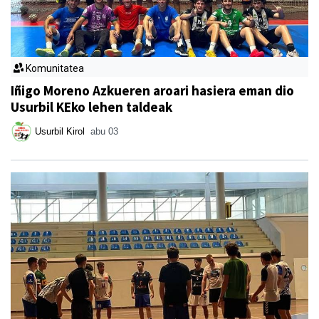
Komunitatea
Iñigo Moreno Azkueren aroari hasiera eman dio
Usurbil KEko lehen taldeak
Usurbil Kirol
abu 03