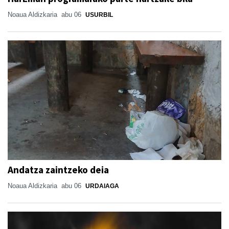
Noaua Aldizkaria
abu 06
USURBIL
Andatza zaintzeko deia
Noaua Aldizkaria
abu 06
URDAIAGA