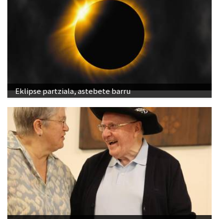
Eklipse partziala, astebete barru