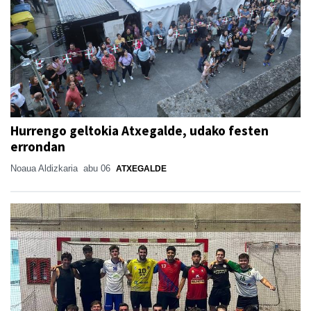
Hurrengo geltokia Atxegalde, udako festen
errondan
Noaua Aldizkaria
abu 06
ATXEGALDE