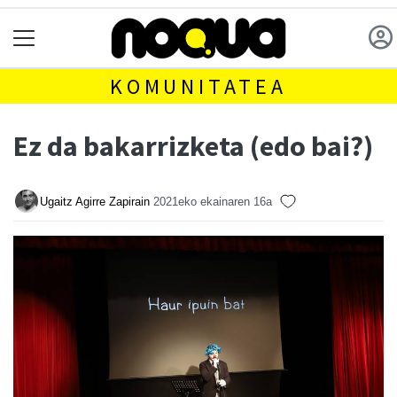
KOMUNITATEA
Ez da bakarrizketa (edo bai?)
Ugaitz Agirre Zapirain
2021eko ekainaren 16a