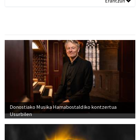
Erantzun
Donostiako Musika Hamabostaldiko kontzertua
Usurbilen