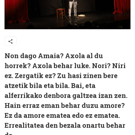
Non dago Amaia? Axola al du
horrek? Axola behar luke. Nori? Niri
ez. Zergatik ez? Zu hasi zinen bere
atzetik bila eta bila. Bai, eta
alferrikako denbora galtzea izan zen.
Hain erraz eman behar duzu amore?
Ez da amore ematea edo ez ematea.
Errealitatea den bezala onartu behar