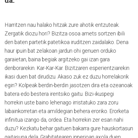
da.
Harritzen nau halako hitzak zure ahotik entzuteak.
Zergatik diozu hori? Bizitza osoa amets sortzen ibili
den baten partetik patetikoa iruditzen zaidalako. Dena
haur ipuin bat zelakoan jardun ohi genuen orduko
garaietan, baina begiak argitzeko gai izan gara
denborarekin. Kar-Kar-Kar. Bizitzaren esperientziarekin
ikasi duen bat dirudizu. Akaso zuk ez duzu horrelakorik
egin? Kolpeak berdin-berdin jasotzen dira eta ozeanoak
batera edo bestera irentsiko gaitu. Bizi-ikuspegi
horrekin uste baino lehenago irristatuko zara zoru
labainkorretan eta amildegian behera eroriko. Erorketa
infinitua izango da, ordea. Eta horrekin zer esan nahi
duzu? Kezkatu behar gaituen bakarra gure hauskortasun
gaitasuna dela. Grabitatearen inperioan axola duen