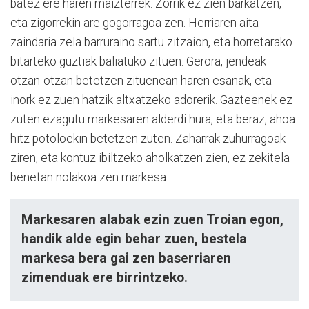
batez ere haren maizterrek. Zorrik ez zien barkatzen,
eta zigorrekin are gogorragoa zen. Herriaren aita
zaindaria zela barruraino sartu zitzaion, eta horretarako
bitarteko guztiak baliatuko zituen. Gerora, jendeak
otzan-otzan betetzen zituenean haren esanak, eta
inork ez zuen hatzik altxatzeko adorerik. Gazteenek ez
zuten ezagutu markesaren alderdi hura, eta beraz, ahoa
hitz potoloekin betetzen zuten. Zaharrak zuhurragoak
ziren, eta kontuz ibiltzeko aholkatzen zien, ez zekitela
benetan nolakoa zen markesa.
Markesaren alabak ezin zuen Troian egon,
handik alde egin behar zuen, bestela
markesa bera gai zen baserriaren
zimenduak ere birrintzeko.