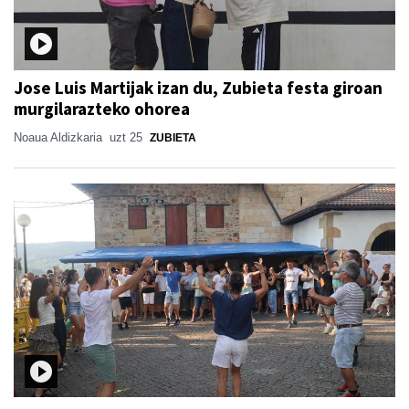
Jose Luis Martijak izan du, Zubieta festa giroan
murgilarazteko ohorea
Noaua Aldizkaria
uzt 25
ZUBIETA