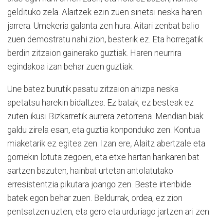
geldituko zela. Alaitzek ezin zuen sinetsi neska haren
jarrera. Umekeria galanta zen hura. Aitari zenbat balio
zuen demostratu nahi zion, besterik ez. Eta horregatik
berdin zitzaion gainerako guztiak. Haren neurrira
egindakoa izan behar zuen guztiak.
Une batez burutik pasatu zitzaion ahizpa neska
apetatsu harekin bidaltzea. Ez batak, ez besteak ez
zuten ikusi Bizkarretik aurrera zetorrena. Mendian biak
galdu zirela esan, eta guztia konponduko zen. Kontua
miaketarik ez egitea zen. Izan ere, Alaitz abertzale eta
gorriekin lotuta zegoen, eta etxe hartan hankaren bat
sartzen bazuten, hainbat urtetan antolatutako
erresistentzia pikutara joango zen. Beste irtenbide
batek egon behar zuen. Beldurrak, ordea, ez zion
pentsatzen uzten, eta gero eta urduriago jartzen ari zen.