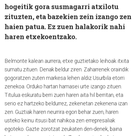
hogeitik gora susmagarri atxilotu
zituzten, eta bazekien zein izango zen
haien patua. Ez zuen halakorik nahi
haren etxekoentzako.
Belmonte kalean aurrera, etxe guztietako leihoak itxita
sumatu zituen. Denak beldur ziren. Zaharrenek oraindik
gogoratzen zuten markesa lehen aldiz Usurbila etorri
zenekoa. Orduko hartan hamasei urte izango zituen.
Titulua eskuratu berri zuen haren aita hil berritan, eta
serio ez hartzeko beldurrez, zekenetan zekenena izan
zen. Guztiak haren neurrira egon behar zuen, haren
usteko keinu itsusi bat nahikoa zen errepresaliak
egoteko. Gazte zorotzat zeukaten den-denek, baina