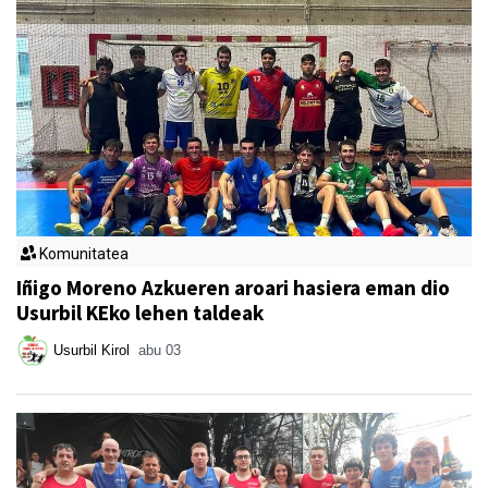
Komunitatea
Iñigo Moreno Azkueren aroari hasiera eman dio
Usurbil KEko lehen taldeak
Usurbil Kirol
abu 03