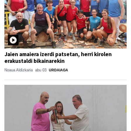
Jaien amaiera izerdi patsetan, herri kirolen
erakustaldi bikainarekin
Noaua Aldizkaria
abu 03
URDAIAGA