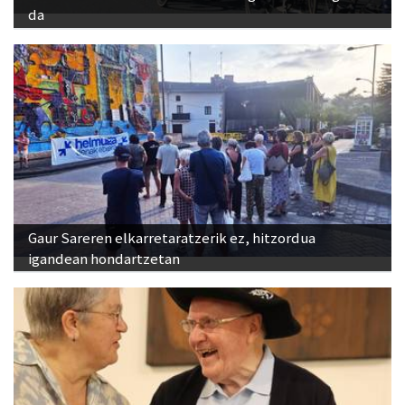
da
Gaur Sareren elkarretaratzerik ez, hitzordua
igandean hondartzetan