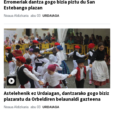
Erromeriak dantza gogo bizia piztu du San
Estebango plazan
Noaua Aldizkaria
abu 03
URDAIAGA
Astelehenik ez Urdaiagan, dantzarako gogo biziz
plazaratu da Orbeldiren belaunaldi gazteena
Noaua Aldizkaria
abu 03
URDAIAGA