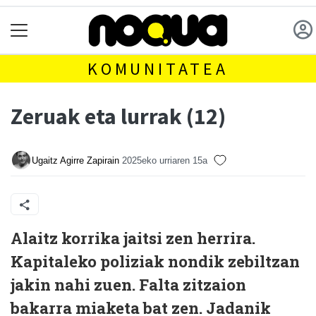
KOMUNITATEA
Zeruak eta lurrak (12)
Ugaitz Agirre Zapirain
2025eko urriaren 15a
Alaitz korrika jaitsi zen herrira.
Kapitaleko poliziak nondik zebiltzan
jakin nahi zuen. Falta zitzaion
bakarra miaketa bat zen. Jadanik