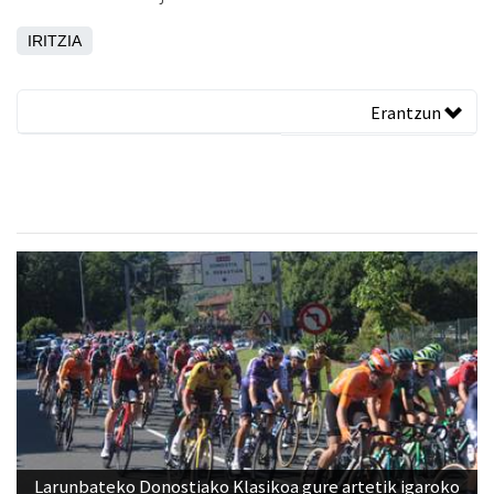
IRITZIA
Erantzun
Larunbateko Donostiako Klasikoa gure artetik igaroko