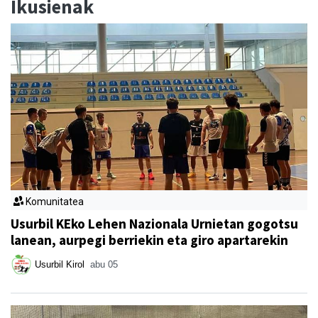
Ikusienak
Komunitatea
Usurbil KEko Lehen Nazionala Urnietan gogotsu
lanean, aurpegi berriekin eta giro apartarekin
Usurbil Kirol
abu 05