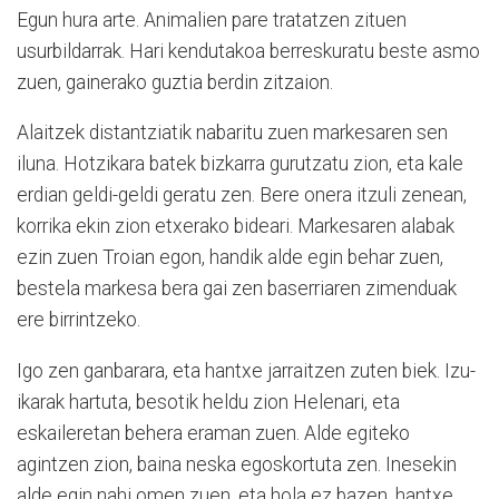
Egun hura arte. Animalien pare tratatzen zituen
usurbildarrak. Hari kendutakoa berreskuratu beste asmo
zuen, gainerako guztia berdin zitzaion.
Alaitzek distantziatik nabaritu zuen markesaren sen
iluna. Hotzikara batek bizkarra gurutzatu zion, eta kale
erdian geldi-geldi geratu zen. Bere onera itzuli zenean,
korrika ekin zion etxerako bideari. Markesaren alabak
ezin zuen Troian egon, handik alde egin behar zuen,
bestela markesa bera gai zen baserriaren zimenduak
ere birrintzeko.
Igo zen ganbarara, eta hantxe jarraitzen zuten biek. Izu-
ikarak hartuta, besotik heldu zion Helenari, eta
eskaileretan behera eraman zuen. Alde egiteko
agintzen zion, baina neska egoskortuta zen. Inesekin
alde egin nahi omen zuen, eta hola ez bazen, hantxe