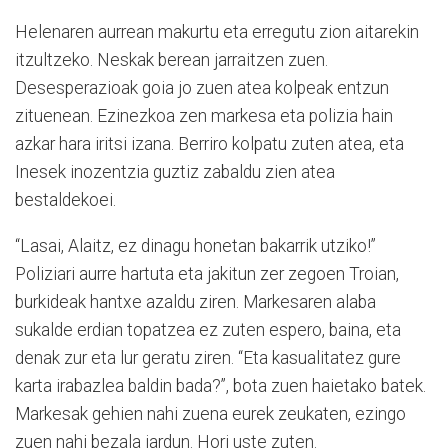
Helenaren aurrean makurtu eta erregutu zion aitarekin
itzultzeko. Neskak berean jarraitzen zuen.
Desesperazioak goia jo zuen atea kolpeak entzun
zituenean. Ezinezkoa zen markesa eta polizia hain
azkar hara iritsi izana. Berriro kolpatu zuten atea, eta
Inesek inozentzia guztiz zabaldu zien atea
bestaldekoei.
“Lasai, Alaitz, ez dinagu honetan bakarrik utziko!”
Poliziari aurre hartuta eta jakitun zer zegoen Troian,
burkideak hantxe azaldu ziren. Markesaren alaba
sukalde erdian topatzea ez zuten espero, baina, eta
denak zur eta lur geratu ziren. “Eta kasualitatez gure
karta irabazlea baldin bada?”, bota zuen haietako batek.
Markesak gehien nahi zuena eurek zeukaten, ezingo
zuen nahi bezala jardun. Hori uste zuten.