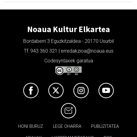
Noaua Kultur Elkartea
Bordaberri 3 Eguzkitzaldea - 20170 Usurbil
Tf: 943 360 321 | erredakzioa@noaua.eus
Codesyntaxek garatua
HONI BURUZ
LEGE OHARRA
PUBLIZITATEA