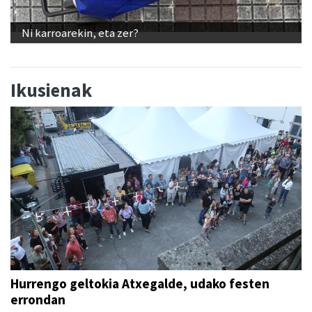
Ni karroarekin, eta zer?
Ikusienak
Hurrengo geltokia Atxegalde, udako festen
errondan