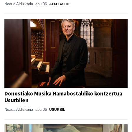
Noaua Aldizkaria
abu 06
ATXEGALDE
Donostiako Musika Hamabostaldiko kontzertua
Usurbilen
Noaua Aldizkaria
abu 06
USURBIL