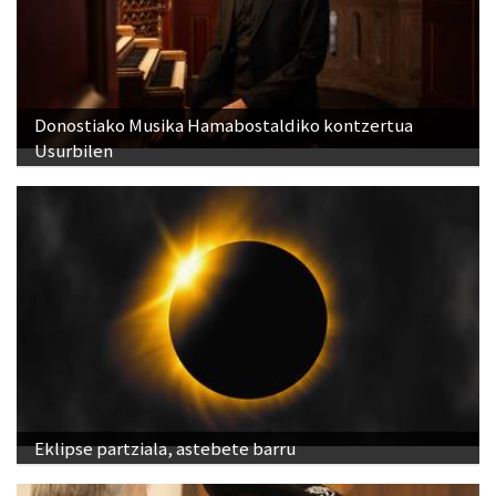
Donostiako Musika Hamabostaldiko kontzertua
Usurbilen
Eklipse partziala, astebete barru