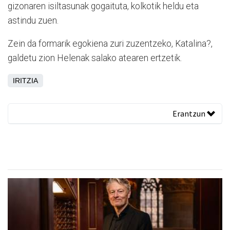
gizonaren isiltasunak gogaituta, kolkotik heldu eta
astindu zuen.
Zein da formarik egokiena zuri zuzentzeko, Katalina?,
galdetu zion Helenak salako atearen ertzetik.
IRITZIA
Erantzun