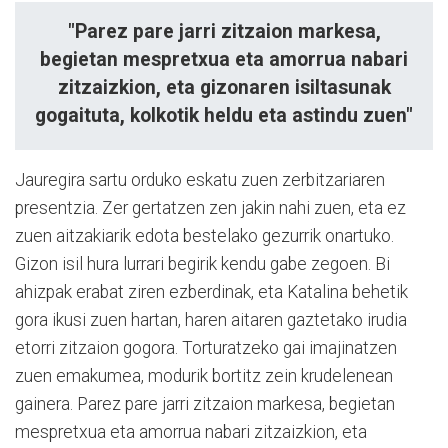
"Parez pare jarri zitzaion markesa,
begietan mespretxua eta amorrua nabari
zitzaizkion, eta gizonaren isiltasunak
gogaituta, kolkotik heldu eta astindu zuen"
Jauregira sartu orduko eskatu zuen zerbitzariaren
presentzia. Zer gertatzen zen jakin nahi zuen, eta ez
zuen aitzakiarik edota bestelako gezurrik onartuko.
Gizon isil hura lurrari begirik kendu gabe zegoen. Bi
ahizpak erabat ziren ezberdinak, eta Katalina behetik
gora ikusi zuen hartan, haren aitaren gaztetako irudia
etorri zitzaion gogora. Torturatzeko gai imajinatzen
zuen emakumea, modurik bortitz zein krudelenean
gainera. Parez pare jarri zitzaion markesa, begietan
mespretxua eta amorrua nabari zitzaizkion, eta