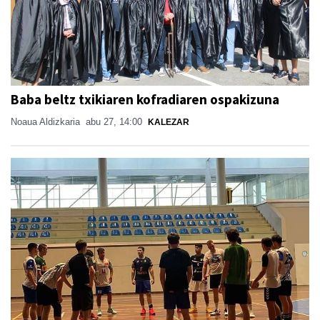
Baba beltz txikiaren kofradiaren ospakizuna
Noaua Aldizkaria
abu 27, 14:00
KALEZAR