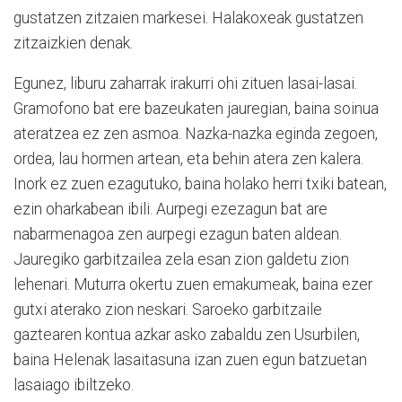
gustatzen zitzaien markesei. Halakoxeak gustatzen
zitzaizkien denak.
Egunez, liburu zaharrak irakurri ohi zituen lasai-lasai.
Gramofono bat ere bazeukaten jauregian, baina soinua
ateratzea ez zen asmoa. Nazka-nazka eginda zegoen,
ordea, lau hormen artean, eta behin atera zen kalera.
Inork ez zuen ezagutuko, baina holako herri txiki batean,
ezin oharkabean ibili. Aurpegi ezezagun bat are
nabarmenagoa zen aurpegi ezagun baten aldean.
Jauregiko garbitzailea zela esan zion galdetu zion
lehenari. Muturra okertu zuen emakumeak, baina ezer
gutxi aterako zion neskari. Saroeko garbitzaile
gaztearen kontua azkar asko zabaldu zen Usurbilen,
baina Helenak lasaitasuna izan zuen egun batzuetan
lasaiago ibiltzeko.