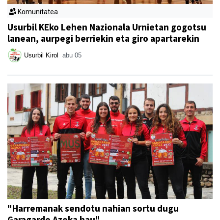
Komunitatea
Usurbil KEko Lehen Nazionala Urnietan gogotsu
lanean, aurpegi berriekin eta giro apartarekin
Usurbil Kirol
abu 05
"Harremanak sendotu nahian sortu dugu
Garagardo Azoka hau"