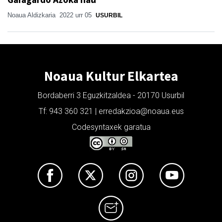
Noaua Aldizkaria
2022 urr 05
USURBIL
Noaua Kultur Elkartea
Bordaberri 3 Eguzkitzaldea - 20170 Usurbil
Tf: 943 360 321 | erredakzioa@noaua.eus
Codesyntaxek garatua