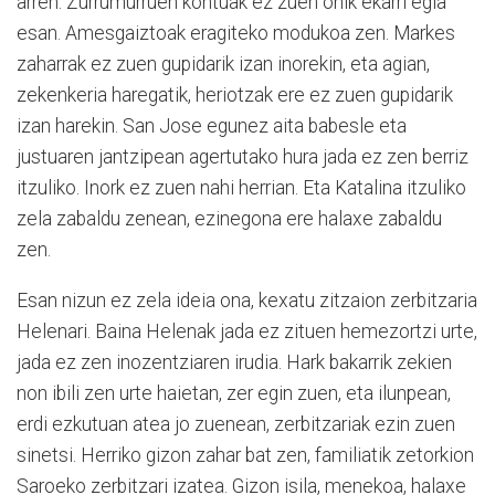
arren. Zurrumurruen kontuak ez zuen onik ekarri egia
esan. Amesgaiztoak eragiteko modukoa zen. Markes
zaharrak ez zuen gupidarik izan inorekin, eta agian,
zekenkeria haregatik, heriotzak ere ez zuen gupidarik
izan harekin. San Jose egunez aita babesle eta
justuaren jantzipean agertutako hura jada ez zen berriz
itzuliko. Inork ez zuen nahi herrian. Eta Katalina itzuliko
zela zabaldu zenean, ezinegona ere halaxe zabaldu
zen.
Esan nizun ez zela ideia ona, kexatu zitzaion zerbitzaria
Helenari. Baina Helenak jada ez zituen hemezortzi urte,
jada ez zen inozentziaren irudia. Hark bakarrik zekien
non ibili zen urte haietan, zer egin zuen, eta ilunpean,
erdi ezkutuan atea jo zuenean, zerbitzariak ezin zuen
sinetsi. Herriko gizon zahar bat zen, familiatik zetorkion
Saroeko zerbitzari izatea. Gizon isila, menekoa, halaxe