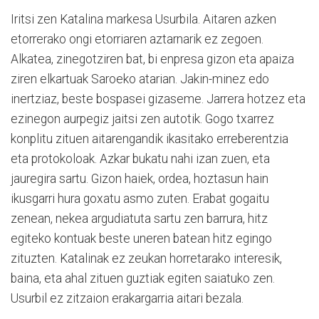
Iritsi zen Katalina markesa Usurbila. Aitaren azken
etorrerako ongi etorriaren aztarnarik ez zegoen.
Alkatea, zinegotziren bat, bi enpresa gizon eta apaiza
ziren elkartuak Saroeko atarian. Jakin-minez edo
inertziaz, beste bospasei gizaseme. Jarrera hotzez eta
ezinegon aurpegiz jaitsi zen autotik. Gogo txarrez
konplitu zituen aitarengandik ikasitako erreberentzia
eta protokoloak. Azkar bukatu nahi izan zuen, eta
jauregira sartu. Gizon haiek, ordea, hoztasun hain
ikusgarri hura goxatu asmo zuten. Erabat gogaitu
zenean, nekea argudiatuta sartu zen barrura, hitz
egiteko kontuak beste uneren batean hitz egingo
zituzten. Katalinak ez zeukan horretarako interesik,
baina, eta ahal zituen guztiak egiten saiatuko zen.
Usurbil ez zitzaion erakargarria aitari bezala.