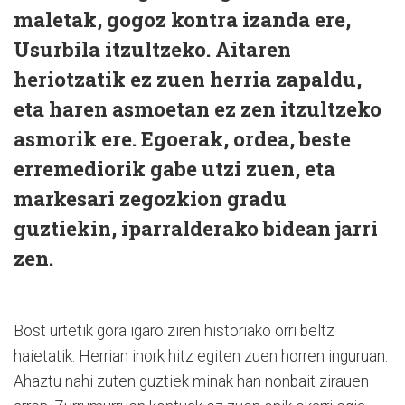
maletak, gogoz kontra izanda ere,
Usurbila itzultzeko. Aitaren
heriotzatik ez zuen herria zapaldu,
eta haren asmoetan ez zen itzultzeko
asmorik ere. Egoerak, ordea, beste
erremediorik gabe utzi zuen, eta
markesari zegozkion gradu
guztiekin, iparralderako bidean jarri
zen.
Bost urtetik gora igaro ziren historiako orri beltz
haietatik. Herrian inork hitz egiten zuen horren inguruan.
Ahaztu nahi zuten guztiek minak han nonbait zirauen