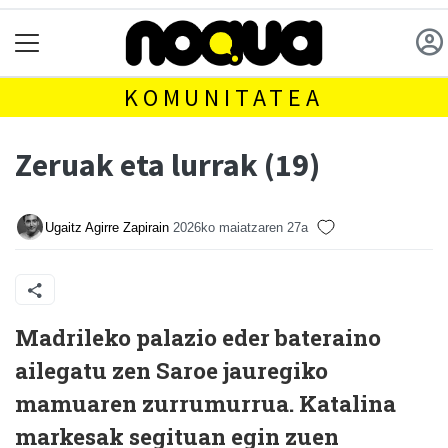
KOMUNITATEA
Zeruak eta lurrak (19)
Ugaitz Agirre Zapirain
2026ko maiatzaren 27a
Madrileko palazio eder bateraino
ailegatu zen Saroe jauregiko
mamuaren zurrumurrua. Katalina
markesak segituan egin zuen