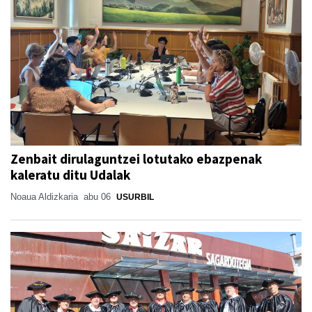
Zenbait dirulaguntzei lotutako ebazpenak
kaleratu ditu Udalak
Noaua Aldizkaria
abu 06
USURBIL