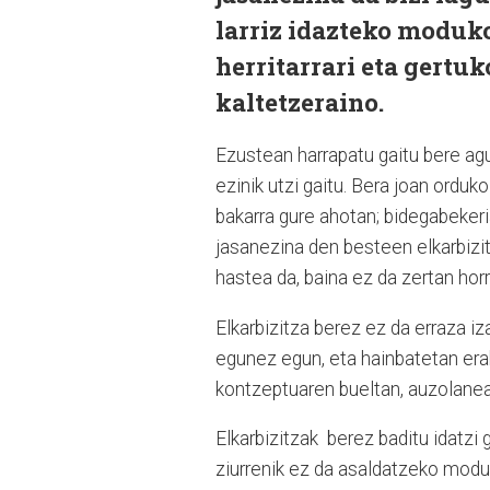
larriz idazteko moduko
herritarrari eta gertu
kaltetzeraino.
Ezustean harrapatu gaitu bere ag
ezinik utzi gaitu. Bera joan orduko
bakarra gure ahotan; bidegabekeri
jasanezina den besteen elkarbizi
hastea da, baina ez da zertan horr
Elkarbizitza berez ez da erraza iz
egunez egun, eta hainbatetan era
kontzeptuaren bueltan, auzolanean
Elkarbizitzak
berez baditu idatzi
ziurrenik ez da asaldatzeko moduk