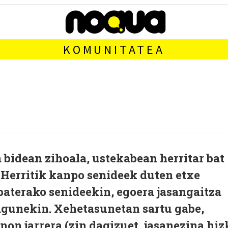
KOMUNITATEA
 bidean zihoala, ustekabean herritar bat
. Herritik kanpo senideek duten etxe
baterako senideekin, egoera jasangaitza
ilagunekin. Xehetasunetan sartu gabe,
non jarrera (zin dagizuet, jasanezina hiz