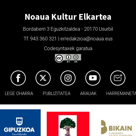
Noaua Kultur Elkartea
Bordaberri 3 Eguzkitzaldea - 20170 Usurbil
Tf: 943 360 321 | erredakzioa@noaua.eus
Codesyntaxek garatua
LEGE OHARRA
PUBLIZITATEA
ARAUAK
HARREMANET