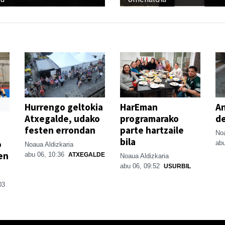
Hurrengo geltokia
HarEman
An
Atxegalde, udako
programarako
de
festen errondan
parte hartzaile
Noa
bila
o
abu
Noaua Aldizkaria
en
abu 06, 10:36
ATXEGALDE
Noaua Aldizkaria
abu 06, 09:52
USURBIL
03