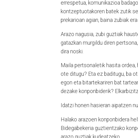
errespetua, komunikazioa badago.
kontzeptuotakoren batek zutik se
prekarioan agian, baina zubiak erai
Arazo nagusia, zubi guztiak hauste
gatazkan murgildu diren pertsona,
dira noski.
Maila pertsonaletik hasita ordea,
ote ditugu? Eta ez baditugu, ba 
egon eta bitartekariren bat tarte
dezake konponbiderik? Elkarbizitz
Idatzi honen hasieran aipatzen nu
Halako arazoen konponbidera heltz
Bidegabekeria guztientzako konpon
arazo guztiak kudeatzeko.