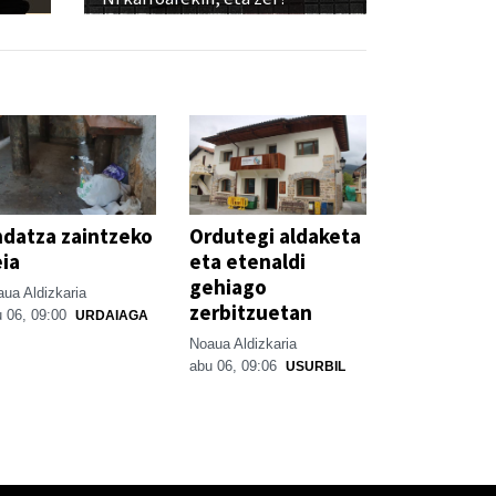
datza zaintzeko
Ordutegi aldaketa
ia
eta etenaldi
gehiago
ua Aldizkaria
zerbitzuetan
 06, 09:00
URDAIAGA
Noaua Aldizkaria
abu 06, 09:06
USURBIL