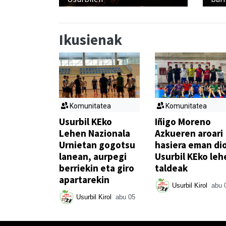
Ikusienak
Komunitatea
Komunitatea
Usurbil KEko
Iñigo Moreno
Lehen Nazionala
Azkueren aroari
Urnietan gogotsu
hasiera eman di
lanean, aurpegi
Usurbil KEko leh
berriekin eta giro
taldeak
apartarekin
Usurbil Kirol
abu 
Usurbil Kirol
abu 05