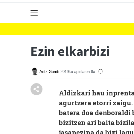
Ezin elkarbizi
Aritz Gorriti
2019ko apirilaren 8a
A
ldizkari hau inprenta
agurtzera etorri zaigu
batera doa denboraldi 
bizitzen ari baita biz
jasanezina da bizi lagu