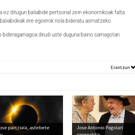
a ez ditugun baliabide pertsonal zein ekonomikoak falta
o baliabideak ere egoerok nola bideratu asmatzeko.
no bideragarriagoa dirudi uste duguna baino sarriagotan.
Erantzun
pse partziala, astebete
Jose Antonio Pagolari
ru
omenaldia