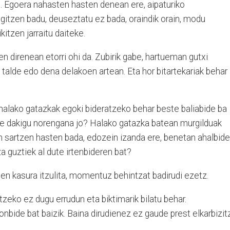
 Egoera nahasten hasten denean ere, aipaturiko
gitzen badu, deuseztatu ez bada, oraindik orain, modu
kitzen jarraitu daiteke.
n direnean etorri ohi da. Zubirik gabe, hartueman gutxi
 talde edo dena delakoen artean. Eta hor bitartekariak behar
 halako gatazkak egoki bideratzeko behar beste baliabide ba
ote dakigu norengana jo? Halako gatazka batean murgilduak
an sartzen hasten bada, edozein izanda ere, benetan ahalbide
a guztiek al dute irtenbideren bat?
en kasura itzulita, momentuz behintzat badirudi ezetz.
eko ez dugu errudun eta biktimarik bilatu behar.
bide bat baizik. Baina dirudienez ez gaude prest elkarbizit