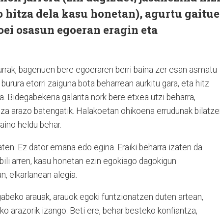
 hitza dela kasu honetan), agurtu gaitu
koei osasun egoeran eragin eta
urrak, bagenuen bere egoeraren berri baina zer esan asmatu
 burura etorri zaiguna bota beharrean aurkitu gara, eta hitz
a. Bidegabekeria galanta nork bere etxea utzi beharra,
tza arazo batengatik. Halakoetan ohikoena errudunak bilatz
aino heldu behar.
aten. Ez dator emana edo egina. Eraiki beharra izaten da
bili arren, kasu honetan ezin egokiago dagokigun
, elkarlanean alegia.
 gabeko arauak, arauok egoki funtzionatzen duten artean,
o arazorik izango. Beti ere, behar besteko konfiantza,