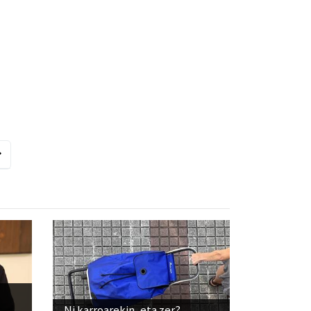
Ni karroarekin, eta zer?