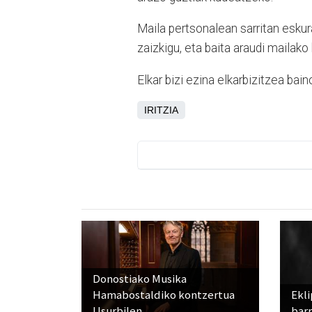
Maila pertsonalean sarritan eskur
zaizkigu, eta baita araudi mailak
Elkar bizi ezina elkarbizitzea bai
IRITZIA
Donostiako Musika
Hamabostaldiko kontzertua
Ekli
Usurbilen
bar