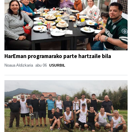
HarEman programarako parte hartzaile bila
Noaua Aldizkaria
abu 06
USURBIL