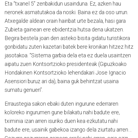
Eta “txanel 5” zenbakidun usainduna. Ez, azken hau
neronek asmatutakoa da noski. Baina ez da oso urrun.
Atxegalde aldean orain hainbat urte bezala, hasi gara
Zubieta gainean ere ebidentzia hutsa dena ukatzen.
Begira bestela joan den asteko bisita gidatu turistikora
gonbidatu zuten kazetari batek bere kronikan hitzez hitz
jasotakoa. “Sistema garbia dela eta ez duela usaintzen
aipatu zuen Kontsortzioko presidenteak (Gipuzkoako
Hondakinen Kontsortzioko lehendakari Jose Ignacio
Asensiori buruz ari da), baina guk behintzat usaina
sumatu genuen”.
Erraustegia sakon ebaki duten ingurune ederraren
koloreko ingurumen gune bilakatu nahi badute ere,
tximinia izan arren isuriko duen kea ezkutatu nahi
badute ere, usainik gabekoa izango dela ziurtatu arren…