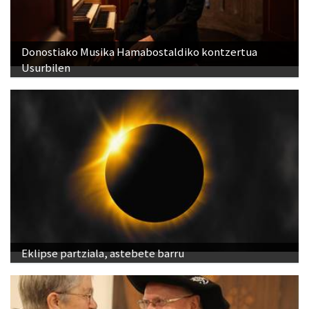
Donostiako Musika Hamabostaldiko kontzertua
Usurbilen
Eklipse partziala, astebete barru