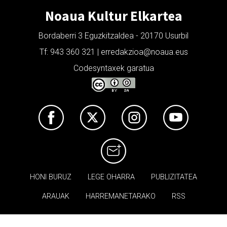
Noaua Kultur Elkartea
Bordaberri 3 Eguzkitzaldea - 20170 Usurbil
Tf: 943 360 321 | erredakzioa@noaua.eus
Codesyntaxek garatua
HONI BURUZ
LEGE OHARRA
PUBLIZITATEA
ARAUAK
HARREMANETARAKO
RSS