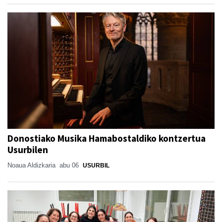
Donostiako Musika Hamabostaldiko kontzertua
Usurbilen
Noaua Aldizkaria
abu 06
USURBIL