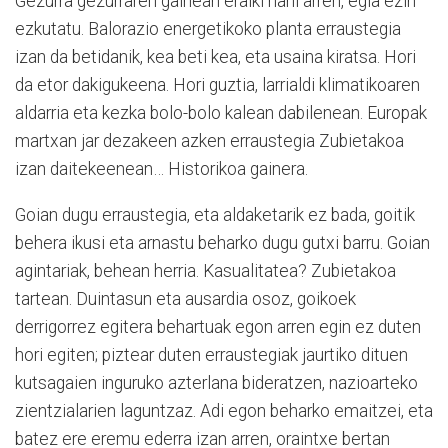
Gezurra gezurraren gainean eraiki nahi arren, egia ezin
ezkutatu. Balorazio energetikoko planta erraustegia
izan da betidanik, kea beti kea, eta usaina kiratsa. Hori
da etor dakigukeena. Hori guztia, larrialdi klimatikoaren
aldarria eta kezka bolo-bolo kalean dabilenean. Europak
martxan jar dezakeen azken erraustegia Zubietakoa
izan daitekeenean… Historikoa gainera.
Goian dugu erraustegia, eta aldaketarik ez bada, goitik
behera ikusi eta arnastu beharko dugu gutxi barru. Goian
agintariak, behean herria. Kasualitatea? Zubietakoa
tartean. Duintasun eta ausardia osoz, goikoek
derrigorrez egitera behartuak egon arren egin ez duten
hori egiten; piztear duten erraustegiak jaurtiko dituen
kutsagaien inguruko azterlana bideratzen, nazioarteko
zientzialarien laguntzaz. Adi egon beharko emaitzei, eta
batez ere eremu ederra izan arren, oraintxe bertan