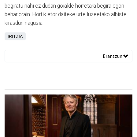
begiratu nahi ez dudan goialde horretara begira egon
behar orain. Hortik etor daiteke urte luzeetako albiste
kirasdun nagusia.
IRITZIA
Erantzun