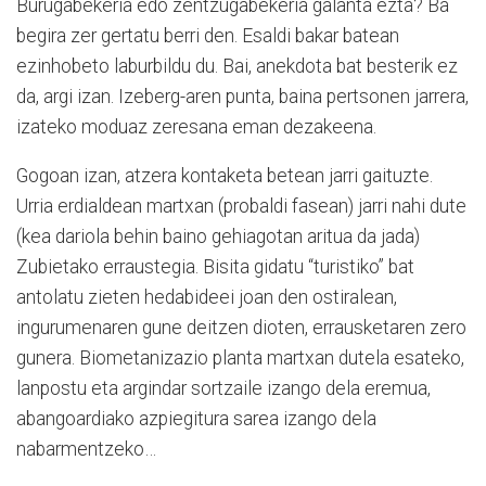
Burugabekeria edo zentzugabekeria galanta ezta? Ba
begira zer gertatu berri den. Esaldi bakar batean
ezinhobeto laburbildu du. Bai, anekdota bat besterik ez
da, argi izan. Izeberg-aren punta, baina pertsonen jarrera,
izateko moduaz zeresana eman dezakeena.
Gogoan izan, atzera kontaketa betean jarri gaituzte.
Urria erdialdean martxan (probaldi fasean) jarri nahi dute
(kea dariola behin baino gehiagotan aritua da jada)
Zubietako erraustegia. Bisita gidatu “turistiko” bat
antolatu zieten hedabideei joan den ostiralean,
ingurumenaren gune deitzen dioten, errausketaren zero
gunera. Biometanizazio planta martxan dutela esateko,
lanpostu eta argindar sortzaile izango dela eremua,
abangoardiako azpiegitura sarea izango dela
nabarmentzeko…