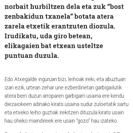
norbait hurbiltzen dela eta zuk “bost
zenbakidun txanela” botata atera
zarela etxetik erantzuten diozula.
Irudikatu, uda giro betean,
elikagaien bat etxean usteltze
puntuan duzula.
Edo Atxegalde inguruan bizi, leihoak ireki, eta abuztuan
izan ezik, urtean zehar une ezberdinetan garbigailutik
atera berri duzun arroparen garbigarri usaina ere kendu
diezaiokeen adinako kirats usaina sudur zuloetatik sartu
eta etxeko leiho guztiak irekitzen dituzula kirats usain
hau oheko maindireek ere usain “gozo” hau izateko.