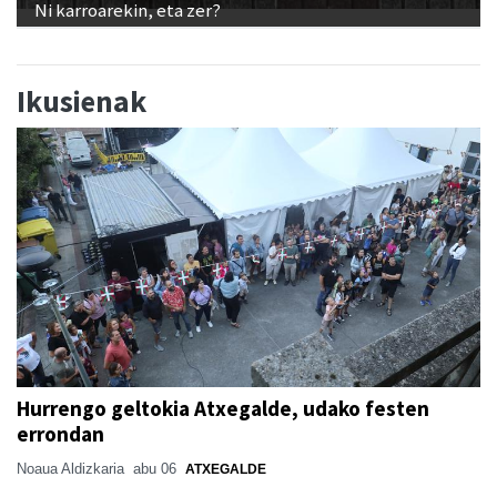
Ni karroarekin, eta zer?
Ikusienak
Hurrengo geltokia Atxegalde, udako festen
errondan
Noaua Aldizkaria
abu 06
ATXEGALDE