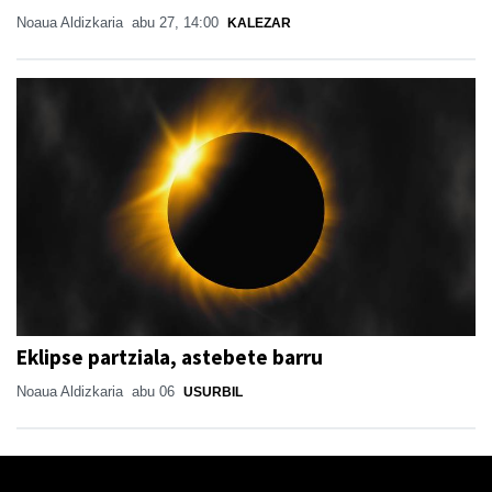
Noaua Aldizkaria
abu 27, 14:00
KALEZAR
Eklipse partziala, astebete barru
Noaua Aldizkaria
abu 06
USURBIL