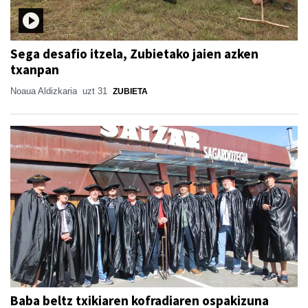
Sega desafio itzela, Zubietako jaien azken
txanpan
Noaua Aldizkaria
uzt 31
ZUBIETA
Baba beltz txikiaren kofradiaren ospakizuna