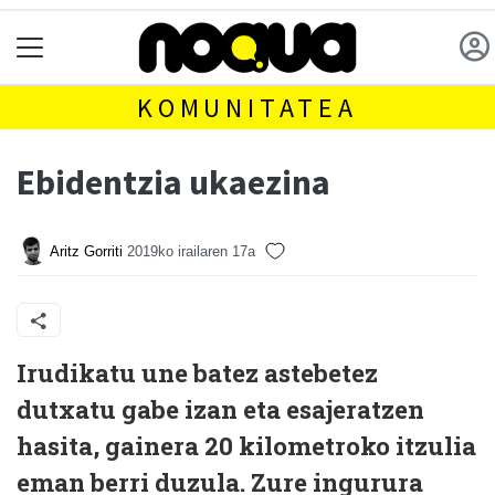
KOMUNITATEA
Ebidentzia ukaezina
Aritz Gorriti
2019ko irailaren 17a
I
rudikatu une batez astebetez
dutxatu gabe izan eta esajeratzen
hasita, gainera 20 kilometroko itzulia
eman berri duzula. Zure ingurura