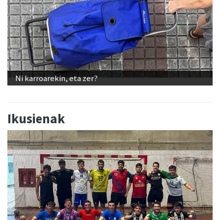
Ni karroarekin, eta zer?
Ikusienak