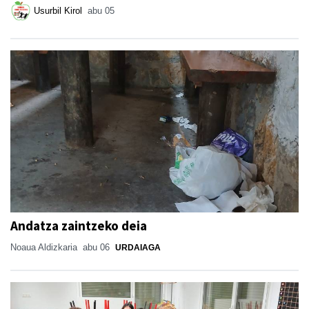
Usurbil Kirol
abu 05
Andatza zaintzeko deia
Noaua Aldizkaria
abu 06
URDAIAGA