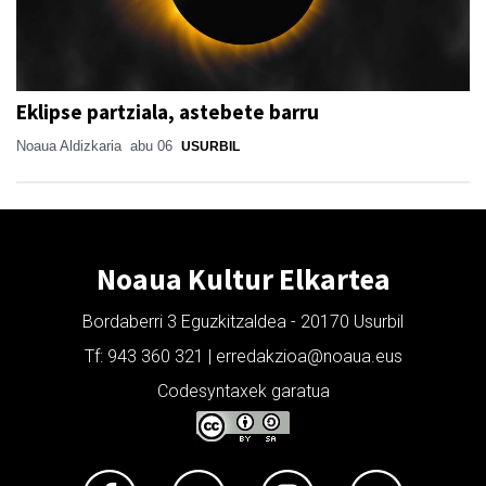
Eklipse partziala, astebete barru
Noaua Aldizkaria
abu 06
USURBIL
Noaua Kultur Elkartea
Bordaberri 3 Eguzkitzaldea - 20170 Usurbil
Tf: 943 360 321 | erredakzioa@noaua.eus
Codesyntaxek garatua