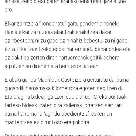
arriskatzeko prest garen erabaki beharrean garela une
oro.
Elkar zaintzera “kondenatu” gaitu pandemia honek.
Baina elkar zaintzeak aliantzak eraikitzea dakar
ezinbestean; ni zu gabe ezin nahiz babestu, zu ni gabe
ezta. Elkar zaintzeko egoki harremandu behar ordea eta
ez dakit ba zertan diren hartuemanok goitik behera
agintzen ari direnen eta herritarron artean.
Erabaki gunea Madriletik Gasteizera gerturatu da, baina
gugandik hamarnaka kilometrora egoten segitzen du.
Eta eragina bidean galtzen duela dirudi. Oreka puntuak,
tarteko bideak izaten dira zailenak jorratzen sarritan;
baina harremana “agindu-obedientzia” eskeman
mantentzea ez dirudi oso eraginkorra.