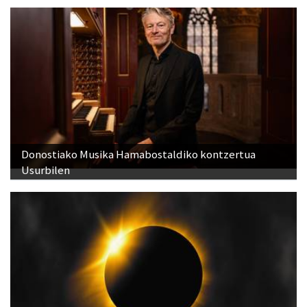
Donostiako Musika Hamabostaldiko kontzertua
Usurbilen