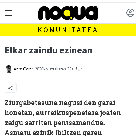
KOMUNITATEA
Elkar zaindu ezinean
Aritz Gorriti
2020ko uztailaren 22a
Z
iurgabetasuna nagusi den garai
honetan, aurreikuspenetara joaten
zaigu sarritan pentsamendua.
Asmatu ezinik ibiltzen garen