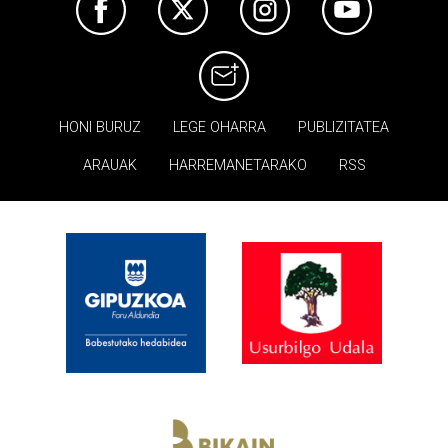
HONI BURUZ
LEGE OHARRA
PUBLIZITATEA
ARAUAK
HARREMANETARAKO
RSS