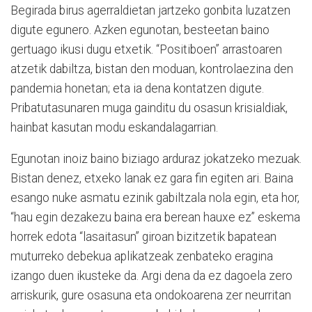
Begirada birus agerraldietan jartzeko gonbita luzatzen
digute egunero. Azken egunotan, besteetan baino
gertuago ikusi dugu etxetik. “Positiboen” arrastoaren
atzetik dabiltza, bistan den moduan, kontrolaezina den
pandemia honetan; eta ia dena kontatzen digute.
Pribatutasunaren muga gainditu du osasun krisialdiak,
hainbat kasutan modu eskandalagarrian.
Egunotan inoiz baino biziago arduraz jokatzeko mezuak.
Bistan denez, etxeko lanak ez gara fin egiten ari. Baina
esango nuke asmatu ezinik gabiltzala nola egin, eta hor,
“hau egin dezakezu baina era berean hauxe ez” eskema
horrek edota “lasaitasun” giroan bizitzetik bapatean
muturreko debekua aplikatzeak zenbateko eragina
izango duen ikusteke da. Argi dena da ez dagoela zero
arriskurik, gure osasuna eta ondokoarena zer neurritan