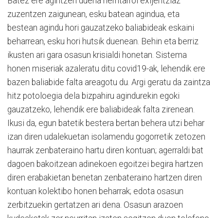
Batez ere agintzen duena herritarroi exijentziaz
zuzentzen zaigunean, esku batean agindua, eta
bestean agindu hori gauzatzeko baliabideak eskaini
beharre
an, esku hori hutsik
duenean. Behin eta berriz
ikusten ari gara osasun krisialdi honetan. Sistema
honen miseriak azaleratu ditu covid19-ak, lehendik ere
bazen baliabide falta areagotu du. Argi geratu da zaintza
hitz potoloegia dela bizpahiru agindurekin egoki
gauzatzeko, lehendik ere baliabideak falta zirenean.
Ikusi da, egun batetik bestera bertan behera utzi behar
izan diren udalekuetan isolamendu gogorretik zetozen
haurrak zenbateraino hartu diren kontuan; agerraldi bat
dagoen bakoitzean adinekoen egoitzei begira hartzen
diren erabakietan benetan zenbateraino hartzen diren
kontuan kolektibo honen beharrak; edota osasun
zerbitzuekin gertatzen ari dena. Osasun arazoen