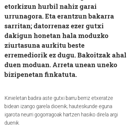
etorkizun hurbil nahiz garai
urrunagora. Eta erantzun bakarra
sarritan; datorrenaz ezer gutxi
dakigun honetan hala moduzko
ziurtasuna aurkitu beste
erremediorik ez dugu. Bakoitzak ahal
duen moduan. Arreta unean uneko
bizipenetan finkatuta.
Kinieletan badira aste gutxi barru berriz etxeratze
bidean izango garela dioenik; hauteskunde eguna
igarota neurri gogorragoak hartzen hasiko direla argi
duenik.