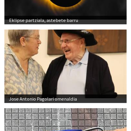
Eklipse partziala, astebete barru
Jose Antonio Pagolari omenaldia