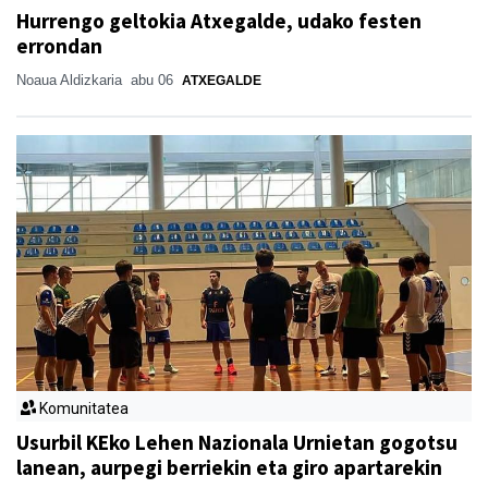
Hurrengo geltokia Atxegalde, udako festen
errondan
Noaua Aldizkaria
abu 06
ATXEGALDE
Komunitatea
Usurbil KEko Lehen Nazionala Urnietan gogotsu
lanean, aurpegi berriekin eta giro apartarekin