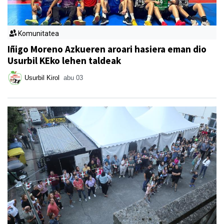
Komunitatea
Iñigo Moreno Azkueren aroari hasiera eman dio
Usurbil KEko lehen taldeak
Usurbil Kirol
abu 03