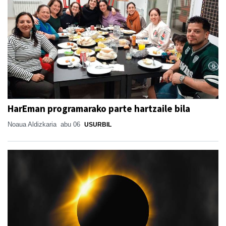
HarEman programarako parte hartzaile bila
Noaua Aldizkaria
abu 06
USURBIL