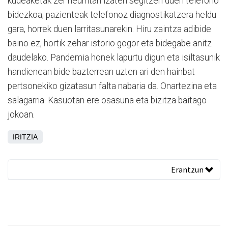
kudeaketak zer neurritan izaten segitzen duen telefono
bidezkoa; pazienteak telefonoz diagnostikatzera heldu
gara, horrek duen larritasunarekin. Hiru zaintza adibide
baino ez, hortik zehar istorio gogor eta bidegabe anitz
daudelako. Pandemia honek lapurtu digun eta isiltasunik
handienean bide bazterrean uzten ari den hainbat
pertsonekiko gizatasun falta nabaria da. Onartezina eta
salagarria. Kasuotan ere osasuna eta bizitza baitago
jokoan.
IRITZIA
Erantzun