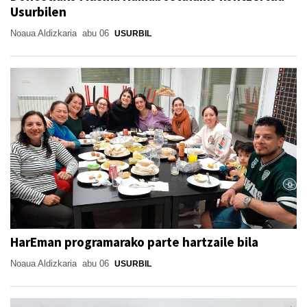
Usurbilen
Noaua Aldizkaria
abu 06
USURBIL
HarEman programarako parte hartzaile bila
Noaua Aldizkaria
abu 06
USURBIL