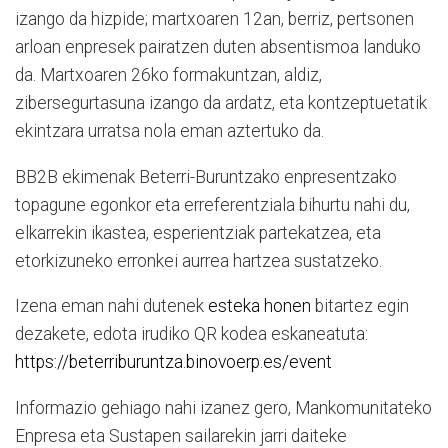
izango da hizpide; martxoaren 12an, berriz, pertsonen
arloan enpresek pairatzen duten absentismoa landuko
da. Martxoaren 26ko formakuntzan, aldiz,
zibersegurtasuna izango da ardatz, eta kontzeptuetatik
ekintzara urratsa nola eman aztertuko da.
BB2B ekimenak Beterri-Buruntzako enpresentzako
topagune egonkor eta erreferentziala bihurtu nahi du,
elkarrekin ikastea, esperientziak partekatzea, eta
etorkizuneko erronkei aurrea hartzea sustatzeko.
Izena eman nahi dutenek
esteka honen
bitartez egin
dezakete, edota irudiko QR kodea eskaneatuta:
https://beterriburuntza.binovoerp.es/event
Informazio gehiago nahi izanez gero, Mankomunitateko
Enpresa eta Sustapen sailarekin jarri daiteke