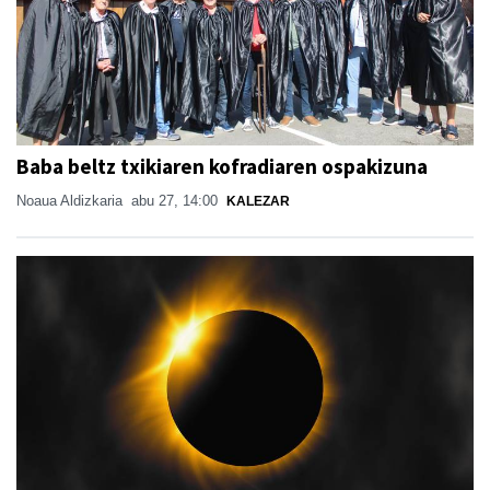
Baba beltz txikiaren kofradiaren ospakizuna
Noaua Aldizkaria
abu 27, 14:00
KALEZAR