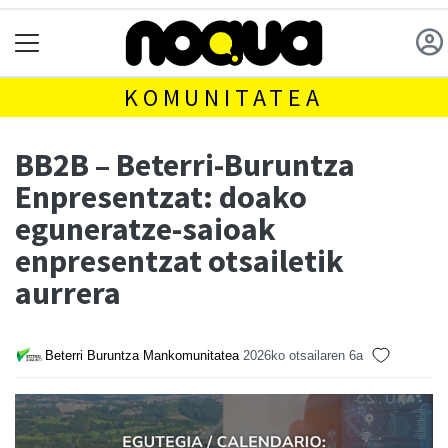
KOMUNITATEA
BB2B – Beterri-Buruntza
Enpresentzat: doako
eguneratze-saioak
enpresentzat otsailetik
aurrera
Beterri Buruntza Mankomunitatea
2026ko otsailaren 6a