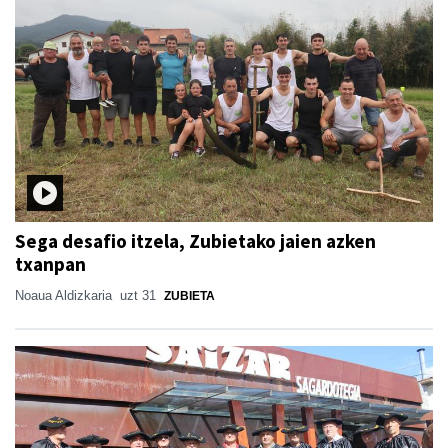
Sega desafio itzela, Zubietako jaien azken
txanpan
Noaua Aldizkaria
uzt 31
ZUBIETA