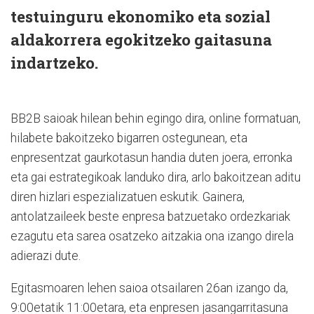
testuinguru ekonomiko eta sozial
aldakorrera egokitzeko gaitasuna
indartzeko.
BB2B saioak hilean behin egingo dira, online formatuan,
hilabete bakoitzeko bigarren ostegunean, eta
enpresentzat gaurkotasun handia duten joera, erronka
eta gai estrategikoak landuko dira, arlo bakoitzean aditu
diren hizlari espezializatuen eskutik. Gainera,
antolatzaileek beste enpresa batzuetako ordezkariak
ezagutu eta sarea osatzeko aitzakia ona izango direla
adierazi dute.
Egitasmoaren lehen saioa otsailaren 26an izango da,
9:00etatik 11:00etara, eta enpresen jasangarritasuna