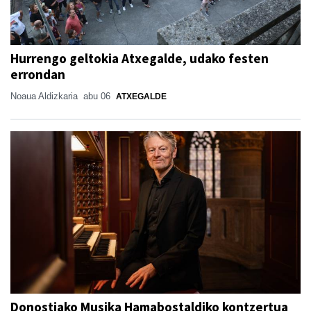
Hurrengo geltokia Atxegalde, udako festen
errondan
Noaua Aldizkaria
abu 06
ATXEGALDE
Donostiako Musika Hamabostaldiko kontzertua