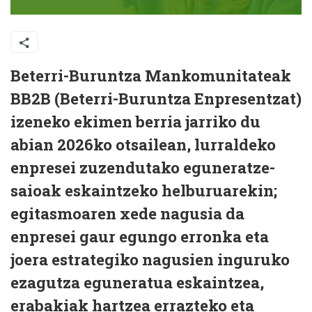
Beterri-Buruntza Mankomunitateak
BB2B (Beterri-Buruntza Enpresentzat)
izeneko ekimen berria jarriko du
abian 2026ko otsailean, lurraldeko
enpresei zuzendutako eguneratze-
saioak eskaintzeko helburuarekin;
egitasmoaren xede nagusia da
enpresei gaur egungo erronka eta
joera estrategiko nagusien inguruko
ezagutza eguneratua eskaintzea,
erabakiak hartzea errazteko eta