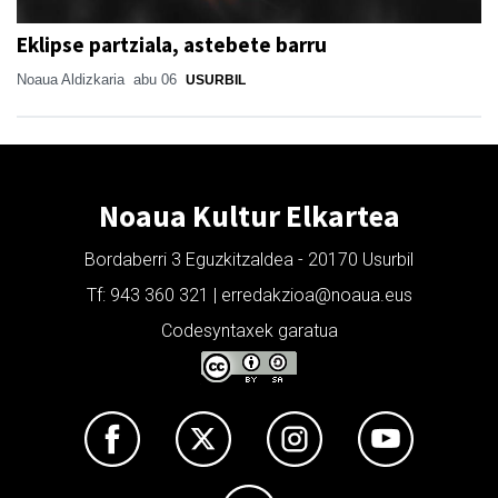
Eklipse partziala, astebete barru
Noaua Aldizkaria
abu 06
USURBIL
Noaua Kultur Elkartea
Bordaberri 3 Eguzkitzaldea - 20170 Usurbil
Tf: 943 360 321 | erredakzioa@noaua.eus
Codesyntaxek garatua