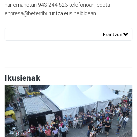
harremanetan 943 244 523 telefonoan, edota
enpresa@beterriburuntza.eus helbidean.
Erantzun
Ikusienak