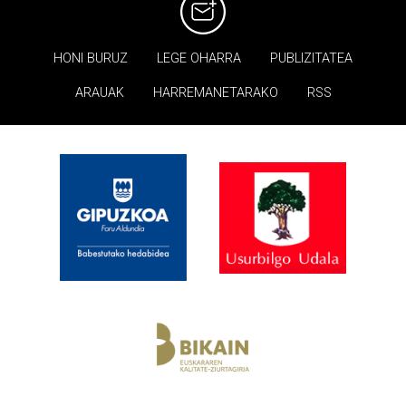
HONI BURUZ
LEGE OHARRA
PUBLIZITATEA
ARAUAK
HARREMANETARAKO
RSS