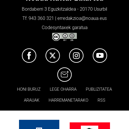
Bordaberri 3 Eguzkitzaldea - 20170 Usurbil
Tf: 943 360 321 | erredakzioa@noaua.eus
Codesyntaxek garatua
HONI BURUZ
LEGE OHARRA
PUBLIZITATEA
ARAUAK
HARREMANETARAKO
RSS