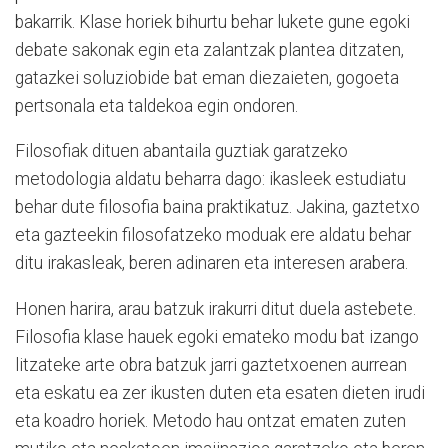
bakarrik. Klase horiek bihurtu behar lukete gune egoki
debate sakonak egin eta zalantzak plantea ditzaten,
gatazkei soluziobide bat eman diezaieten, gogoeta
pertsonala eta taldekoa egin ondoren.
Filosofiak dituen abantaila guztiak garatzeko
metodologia aldatu beharra dago: ikasleek estudiatu
behar dute filosofia baina praktikatuz. Jakina, gaztetxo
eta gazteekin filosofatzeko moduak ere aldatu behar
ditu irakasleak, beren adinaren eta interesen arabera.
Honen harira, arau batzuk irakurri ditut duela astebete.
Filosofia klase hauek egoki emateko modu bat izango
litzateke arte obra batzuk jarri gaztetxoenen aurrean
eta eskatu ea zer ikusten duten eta esaten dieten irudi
eta koadro horiek. Metodo hau ontzat ematen zuten