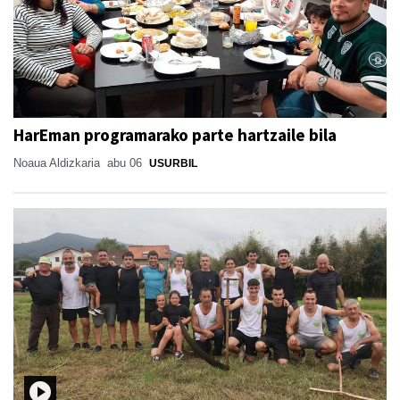
HarEman programarako parte hartzaile bila
Noaua Aldizkaria
abu 06
USURBIL