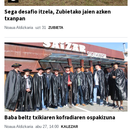
Sega desafio itzela, Zubietako jaien azken
txanpan
Noaua Aldizkaria
uzt 31
ZUBIETA
Baba beltz txikiaren kofradiaren ospakizuna
Noaua Aldizkaria
abu 27, 14:00
KALEZAR