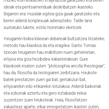
mutiko eta neskatoen imajinazioa garatzeko eta beren
ideiak eta pentsamenduak deskribatzen ikasteko.
Bigarren era: muralak egitea giza gaiak garatzeko eta
beren alderdi konplexuak adierazteko. Talde lana
sustatuko lukete, estilo horretako ekintzek.
Hirugarren bidea klasean debateak bultzatzea litzateke;
metodo hau klasikoa da eta eragilea. Santo Tomas
lizeoan hirugarren hau erabiltzen nuen gehienetan,
erlijioa eta giza hezibidea irakasterakoan. Gure
klasikoek esaten zuten: “philosophia ancilla theologiae”,
hau da, filosofia da teologiaren zerbitzaria. Hirukote
batek prestatzen zuen gai bat, gertakizun bat,
erlijioarekin edo etikarekin lotutakoa. Alderdi baikorrak
eta ezkorrak aztertu eta gero eztabaida irekia
zuzentzen zuen hirukoteak. Hala, filosofatzen
irakasteaz aparte, elkar errespetatzen ikasten zuten,