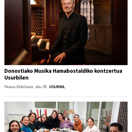
Donostiako Musika Hamabostaldiko kontzertua
Usurbilen
Noaua Aldizkaria
abu 06
USURBIL