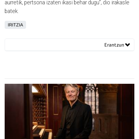
aurretik, pertsona izaten ikasi behar dugu”, dio irakasle
batek.
IRITZIA
Erantzun