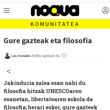
KOMUNITATEA
Gure gazteak eta filosofia
Luis Aranalde
2019ko apirilaren 8a
J
akinduria zalea esan nahi du
filosofia hitzak.UNESCOaren
esanetan, libertatearen eskola da
filosofia; berari esker, gure gazteek