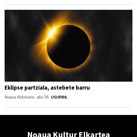
Eklipse partziala, astebete barru
Noaua Aldizkaria
abu 06
USURBIL
Noaua Kultur Elkartea