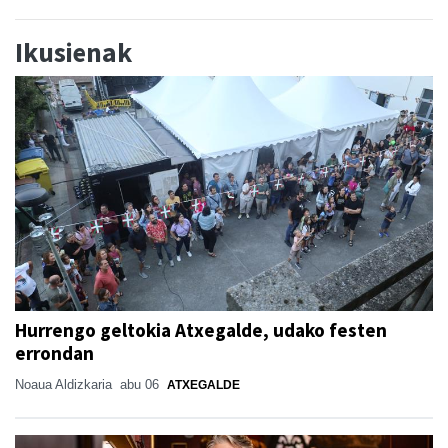
Ikusienak
Hurrengo geltokia Atxegalde, udako festen
errondan
Noaua Aldizkaria
abu 06
ATXEGALDE