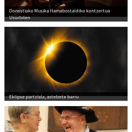
Donostiako Musika Hamabostaldiko kontzertua
Usurbilen
Eklipse partziala, astebete barru