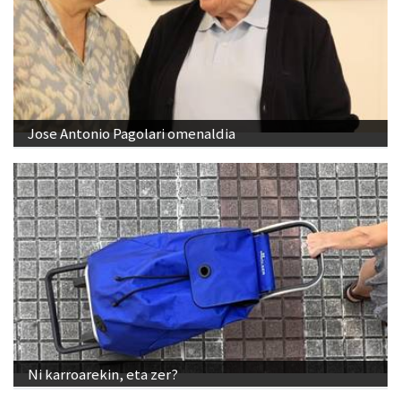
Jose Antonio Pagolari omenaldia
Ni karroarekin, eta zer?