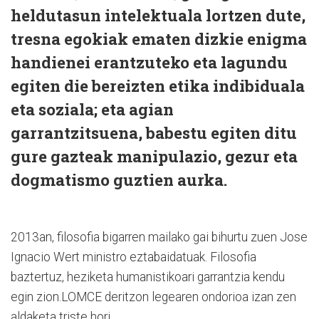
heldutasun intelektuala lortzen dute,
tresna egokiak ematen dizkie enigma
handienei erantzuteko eta lagundu
egiten die bereizten etika indibiduala
eta soziala; eta agian
garrantzitsuena, babestu egiten ditu
gure gazteak manipulazio, gezur eta
dogmatismo guztien aurka.
2013an, filosofia bigarren mailako gai bihurtu zuen Jose
Ignacio Wert ministro eztabaidatuak. Filosofia
baztertuz, heziketa humanistikoari garrantzia kendu
egin zion.LOMCE deritzon legearen ondorioa izan zen
aldaketa triste hori.