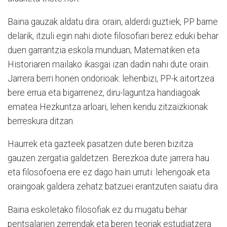
Baina gauzak aldatu dira: orain, alderdi guztiek, PP barne
delarik, itzuli egin nahi diote filosofiari berez eduki behar
duen garrantzia eskola munduan; Matematiken eta
Historiaren mailako ikasgai izan dadin nahi dute orain.
Jarrera berri honen ondorioak: lehenbizi, PP-k aitortzea
bere errua eta bigarrenez, diru-laguntza handiagoak
ematea Hezkuntza arloari, lehen kendu zitzaizkionak
berreskura ditzan.
Haurrek eta gazteek pasatzen dute beren bizitza
gauzen zergatia galdetzen. Berezkoa dute jarrera hau
eta filosofoena ere ez dago hain urruti: lehengoak eta
oraingoak galdera zehatz batzuei erantzuten saiatu dira.
Baina eskoletako filosofiak ez du mugatu behar
pentsalarien zerrendak eta beren teoriak estudiatzera