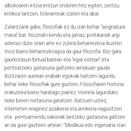
albokoaren iritzia entzun ondoren hitz egiten, zentzu
kritikoa lantzen, toleranteak izaten eta abar.
Zalantzarik gabe, filosofiak ez du izan behar “asignatura
maria” bat. Noiznahi kendu eta jarriaz, politikariek argi
adierazi dute orain arte ez zutela beharrezkoa ikusten.
Inoiz baino beharrezkoagoa da gaur filosofia. Bizi gara
gaurkotasun birtual batean eta “egia-ostean” eta
pentsatzeko gaitasuna galtzeko arriskuan gaude.
Bizitzaren aurrean erabaki egokiak hartzen lagundu
behar lieke filosofiak gure gazteei, Filosofiaren historia
erakustea baino haratago joanez. Horrela lagunduko
lieke beren nortasuna garatzen. Batzuen ustez,
Interneten eraginez azalkeria eta arinkeria nagusitzen
eta
pentsamendu sakonak lantzeko gaitasuna galtzen
ari da gure gazteen artean. “Medikua edo ingeniaria izan