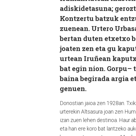
adiskidetasuna; gerozti
Kontzertu batzuk entz
zuenean. Urtero Urbas
bertan duten etxetxo b
joaten zen eta gu kap
urtean Iruñean kaputx
bat egin nion. Gorpu–
baina begirada argia et
genuen.
Donostian jaioa zen 1928an. Txik
urterekin Altsasura joan zen Hum
izan zuen lehen destinoa. Haur a
eta han ere koro bat lantzeko auk