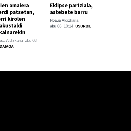
ien amaiera
Eklipse partziala,
erdi patsetan,
astebete barru
rri kirolen
Noaua Aldizkaria
akustaldi
abu 06, 10:14
USURBIL
kainarekin
ua Aldizkaria
abu 03
DAIAGA