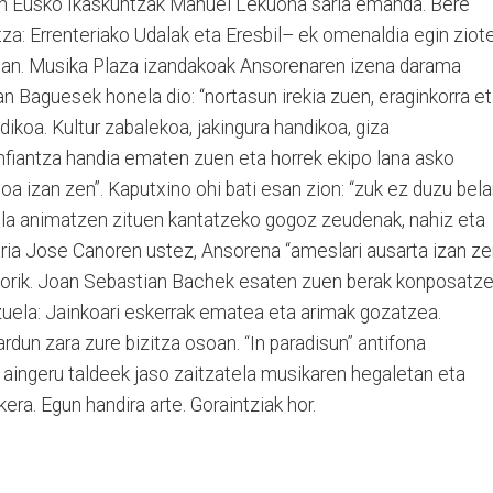
ion Eusko Ikaskuntzak Manuel Lekuona saria emanda. Bere
rtza: Errenteriako Udalak eta Eresbil– ek omenaldia egin ziot
rean. Musika Plaza izandakoak Ansorenaren izena darama
an Baguesek honela dio: “nortasun irekia zuen, eraginkorra e
ikoa. Kultur zabalekoa, jakingura handikoa, giza
nfiantza handia ematen zuen eta horrek ekipo lana asko
a izan zen”. Kaputxino ohi bati esan zion: “zuk ez duzu belar
rrela animatzen zituen kantatzeko gogoz zeudenak, nahiz eta
ria Jose Canoren ustez, Ansorena “ameslari ausarta izan zen
agorik. Joan Sebastian Bachek esaten zuen berak konposatz
zuela: Jainkoari eskerrak ematea eta arimak gozatzea.
ardun zara zure bizitza osoan. “In paradisun” antifona
 aingeru taldeek jaso zaitzatela musikaren hegaletan eta
ra. Egun handira arte. Goraintziak hor.