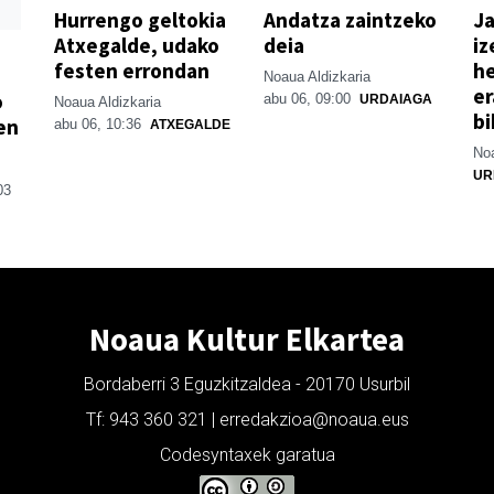
Hurrengo geltokia
Andatza zaintzeko
Ja
Atxegalde, udako
deia
iz
festen errondan
he
Noaua Aldizkaria
er
o
abu 06, 09:00
URDAIAGA
Noaua Aldizkaria
bi
en
abu 06, 10:36
ATXEGALDE
Noa
UR
03
Noaua Kultur Elkartea
Bordaberri 3 Eguzkitzaldea - 20170 Usurbil
Tf: 943 360 321 | erredakzioa@noaua.eus
Codesyntaxek garatua