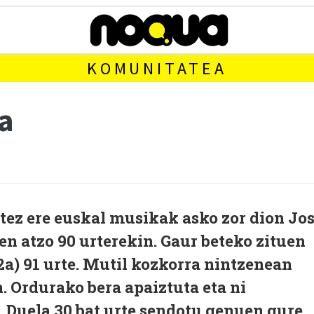
KOMUNITATEA
a
tez ere euskal musikak asko zor dion Jo
n atzo 90 urterekin. Gaur beteko zituen
a) 91 urte. Mutil kozkorra nintzenean
 Ordurako bera apaiztuta eta ni
 Duela 30 bat urte sendotu genuen gure