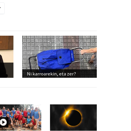
Ni karroarekin, eta zer?