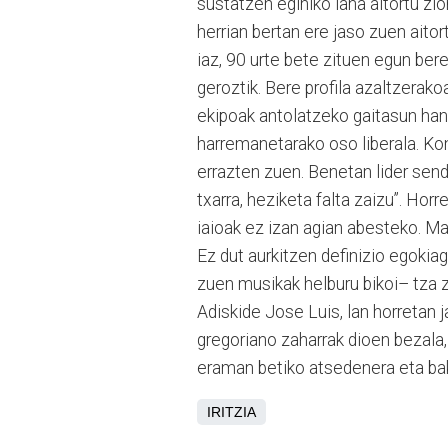
sustatzen eginiko lana aitortu z
herrian bertan ere jaso zuen aito
iaz, 90 urte bete zituen egun be
geroztik. Bere profila azaltzerako
ekipoak antolatzeko gaitasun hand
harremanetarako oso liberala. Ko
errazten zuen. Benetan lider sendo
txarra, heziketa falta zaizu”. Ho
iaioak ez izan agian abesteko. Ma
Ez dut aurkitzen definizio egoki
zuen musikak helburu bikoi– tza 
Adiskide Jose Luis, lan horretan j
gregoriano zaharrak dioen bezala,
eraman betiko atsedenera eta bake
IRITZIA