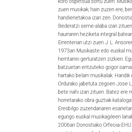
koro ospetsua sortu zuen. Musika 
zuen musikak; hain zuzen ere, bere
handienetakoa izan zen. Donostia
Bederatzi seme-alaba izan zituen
haurraren heziketa integral bate
Errenterian utzi zuen J. L. Ansor
1973an Musikaste edo euskal musi
herritarrei gerturatzen zizkien. 
batzuetan entzuteko gogor samarr
hartako belarri musikalak. Handik
Ordurako jabetuta zegoen Jose Lu
bete nahi izan zituen. Batez ere 
horretarako obra guztiak kataloga
Eresbilgo zuzendariaren esanetan
egungo euskal musikagileen lanak 
2006an Donostiako Orfeoia-EHU sa