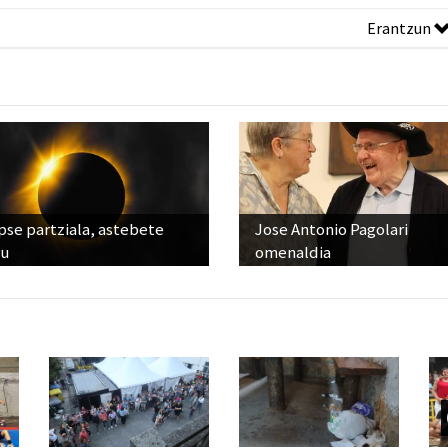
Erantzun
pse partziala, astebete
Jose Antonio Pagolari
ru
omenaldia