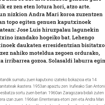
k ez zen eten lotura hori, atzo arte.
un nizkion Andra Mari koroa zuzentzen
an topo egiten genuen kaputxinoek
atean: Jose Luis hiruzpalau lagunekin
utxino izandako hogeiko bat. Lehengo
inoek daukaten erresidentzian bisitatxo
 tzez nahiko moteldua zegoen ordurako,
a irribarrea gozoa. Solasaldi laburra egi
itandik sumatu zuen kaputxino izateko bokazioa eta 14
anitateak ikastera. 1953an apaiztu zen. Iruñeako San Anton
besbatza sortu zuen bertan. 1960an Zaragozara bidali zuten
era izan zuen. 1966an Errenteriara etorri zen eta Andra Mari