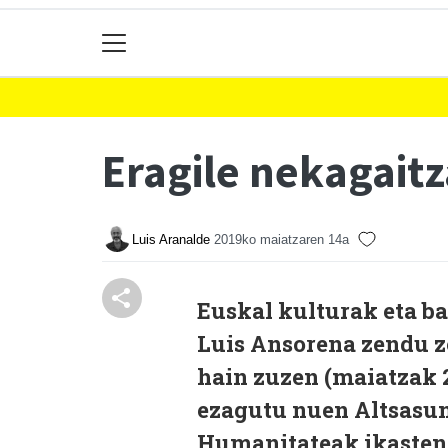
Eragile nekagaitz
Luis Aranalde
2019ko maiatzaren 14a
Euskal kulturak eta ba
Luis Ansorena zendu ze
hain zuzen (maiatzak 2
ezagutu nuen Altsasun.
Humanitateak ikasten.