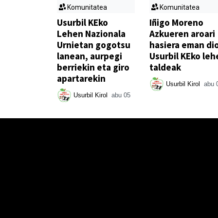
Komunitatea
Komunitatea
Usurbil KEko
Iñigo Moreno
Lehen Nazionala
Azkueren aroari
Urnietan gogotsu
hasiera eman di
lanean, aurpegi
Usurbil KEko leh
berriekin eta giro
taldeak
apartarekin
Usurbil Kirol
abu 
Usurbil Kirol
abu 05