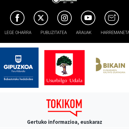
LEGE OHARRA
PUBLIZITATEA
ARAUAK
HARREMANET
Gertuko informazioa, euskaraz