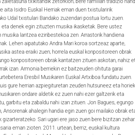
zaletasuna txikitandik zetorkion; bere familian tradizio hand
 aita Isidro Euskal Herriak eman duen txistularirik
ko Udal txistulari Bandako zuzendari postua lortu zuen.
 eta denek egin zituzten musika ikasketak. Bere ustez
an musika lantzea ezinbestekoa zen. Arrastorik handiena
enak. Lehen aipatutako Andra Mari koroa sortzeaz aparte,
ka astea eraiki zuen; horrela euskal konpositoreen obrak
Egungo konpositoreen obrak kantatzen zituen askotan, nahiz e
ak izan. Armonia berriekin ez baitzeuden ohituta garai
 urtebetera Eresbil Musikaren Euskal Artxiboa fundatu zuen.
is gure herrian azpiegituretan zeuden hutsuneez eta horie
musikaren ondare aldetik ez zuen nahi ezer galtzerik eta
tu, garbitu eta zabaldu nahi izan zituen. Jon Bagues, egungo
, Ansorenak ahalegin handia egin zuen goi mailako obrak et
gizarteratzeko. Sari ugari ere jaso zuen bere bizitzan zehar
ria eman zioten. 2011. urtean, berriz, euskal kultura