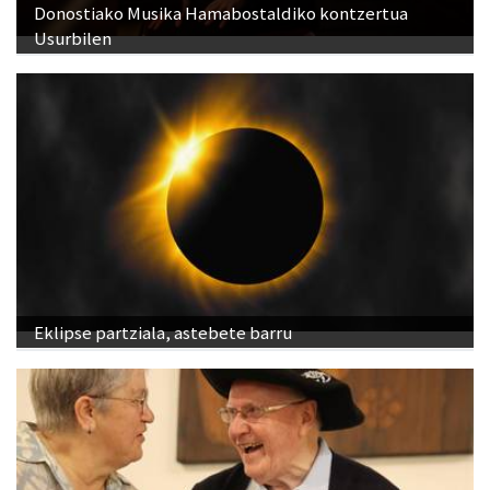
Donostiako Musika Hamabostaldiko kontzertua
Usurbilen
Eklipse partziala, astebete barru