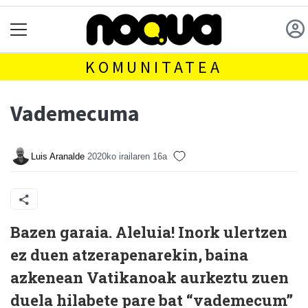
KOMUNITATEA
Vademecuma
Luis Aranalde
2020ko irailaren 16a
Bazen garaia. Aleluia! Inork ulertzen
ez duen atzerapenarekin, baina
azkenean Vatikanoak aurkeztu zuen
duela hilabete pare bat “vademecum”