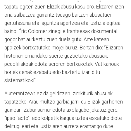
tapatu egiten zuen Elizak abusu kasu oro. Elizaren izen
ona salbatzea garrantzitsuago baitzen abusatuei
gertutasuna eta laguntza agertzea eta justizia egitea
baino. Éric Colomer zinegile frantsesak dokumental
gogor bat aurkeztu zuen duela gutxi Arte katean
apaizek bortxatutako mojei buruz. Bertan dio: “Elizaren
historian emandako suerte guztietako abusuak,
pedofiliakoak edota seroren bortxaketak, Vatikanoak
horiek denak ezabatu edo baztertu izan ditu
sistematikoki”.
Aurrerantzean ez da gelditzen
zirrikiturik abusuak
tapatzeko. Arau multzo garbia jarri
du Elizak gai honen
gainean. Zabar samar edota axolagabe jokatuz gero,
“ipso facto”
edo kolpetik kargua uztea eskatuko diote
delitugileari eta justiziaren aurrera eramango dute.