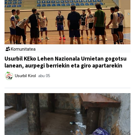
Komunitatea
Usurbil KEko Lehen Nazionala Urnietan gogotsu
lanean, aurpegi berriekin eta giro apartarekin
Usurbil Kirol
abu 05