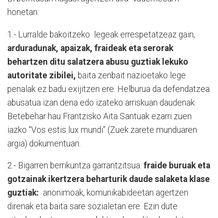
honetan:
1.- Lurralde bakoitzeko
legeak errespetatzeaz gain,
arduradunak, apaizak, fraideak eta serorak
behartzen ditu salatzera abusu guztiak lekuko
autoritate zibilei,
baita zenbait nazioetako lege
penalak ez badu exijitzen ere. Helburua da defendatzea
abusatua izan dena edo izateko arriskuan daudenak.
Betebehar hau Frantzisko Aita Santuak ezarri zuen
iazko “Vos estis lux mundi” (Zuek zarete munduaren
argia) dokumentuan.
2.- Bigarren berrikuntza garrantzitsua:
fraide buruak eta
gotzainak ikertzera beharturik daude salaketa klase
guztiak:
anonimoak, komunikabideetan agertzen
direnak eta baita sare sozialetan ere. Ezin dute