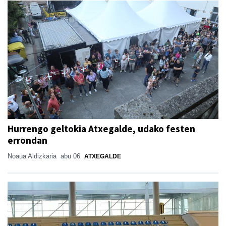
Hurrengo geltokia Atxegalde, udako festen
errondan
Noaua Aldizkaria
abu 06
ATXEGALDE