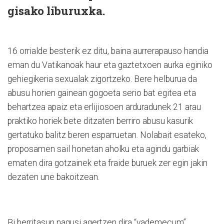
gisako liburuxka.
16 orrialde besterik ez ditu, baina aurrerapauso handia
eman du Vatikanoak haur eta gaztetxoen aurka eginiko
gehiegikeria sexualak zigortzeko. Bere helburua da
abusu horien gainean gogoeta serio bat egitea eta
behartzea apaiz eta erlijiosoen arduradunek 21 arau
praktiko horiek bete ditzaten berriro abusu kasurik
gertatuko balitz beren esparruetan. Nolabait esateko,
proposamen sail honetan aholku eta agindu garbiak
ematen dira gotzainek eta fraide buruek zer egin jakin
dezaten une bakoitzean.
Bi berritasun nagusi agertzen dira “vademecum”