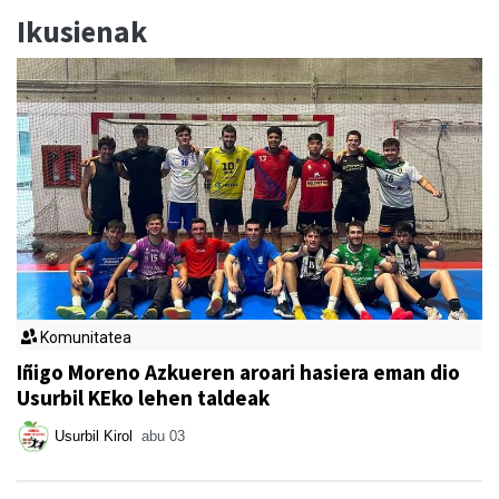
Ikusienak
Komunitatea
Iñigo Moreno Azkueren aroari hasiera eman dio
Usurbil KEko lehen taldeak
Usurbil Kirol
abu 03