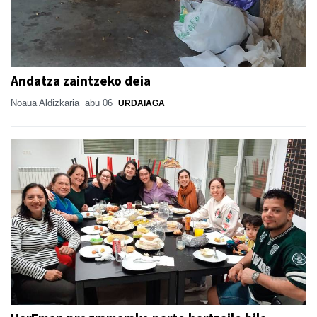
Andatza zaintzeko deia
Noaua Aldizkaria
abu 06
URDAIAGA