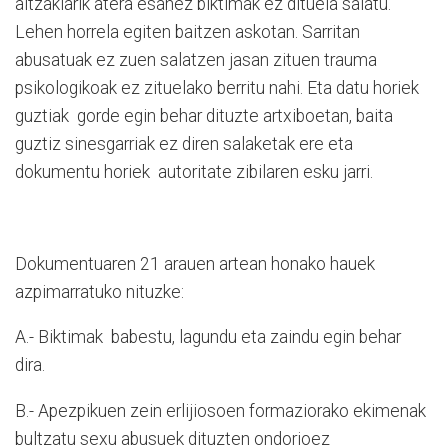
aitzakiarik atera esanez biktimak ez dituela salatu.
Lehen horrela egiten baitzen askotan. Sarritan
abusatuak ez zuen salatzen jasan zituen trauma
psikologikoak ez zituelako berritu nahi. Eta datu horiek
guztiak
gorde egin behar dituzte artxiboetan, baita
guztiz sinesgarriak ez diren salaketak ere eta
dokumentu horiek
autoritate zibilaren esku jarri.
Dokumentuaren 21 arauen artean honako hauek
azpimarratuko nituzke:
A.- Biktimak
babestu, lagundu eta zaindu egin behar
dira.
B.- Apezpikuen zein erlijiosoen formaziorako ekimenak
bultzatu sexu abusuek dituzten ondorioez