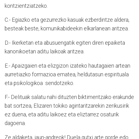
kontzientziatzeko.
C.- Egiazko eta gezurrezko kasuak ezberdintze aldera,
besteak beste, komunikabideekin elkarlanean aritzea.
D.- Ikerketan eta abusuengatik egiten diren epaiketa
kanonikoetan aditu laikoak aritzea.
E.- Apaizgaien eta elizgizon izateko hautagaien artean
aurretiazko formazioa ematea, heldutasun espirituala
eta psikologikoa
sendotzeko.
F.- Delituak salatu nahi dituzten biktimentzako erakunde
bat sortzea, Elizaren tokiko agintaritzarekin zerikusirik
ez duena, eta aditu laikoez eta eliztarrez osaturik
dagoena.
Ze aldaketa, jaun-andreok! Duela gutxi arte gorde edo