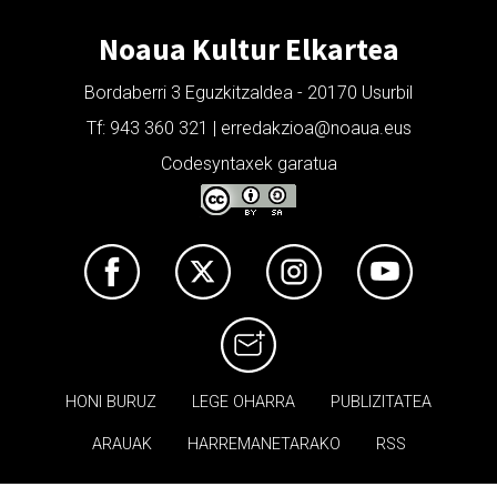
Noaua Kultur Elkartea
Bordaberri 3 Eguzkitzaldea - 20170 Usurbil
Tf: 943 360 321 | erredakzioa@noaua.eus
Codesyntaxek garatua
HONI BURUZ
LEGE OHARRA
PUBLIZITATEA
ARAUAK
HARREMANETARAKO
RSS