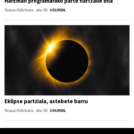
HarEman programarako parte hartzaile bila
Noaua Aldizkaria
abu 06
USURBIL
Eklipse partziala, astebete barru
Noaua Aldizkaria
abu 06
USURBIL